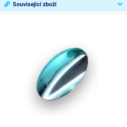
Rozměr čočky
průměr 125 mm
Související zboží
Materiál čočky
sklo
Příkon
14W
Svítidlo
36 x bílá LED
Teplota chromatičnosti
4000 K
Světelný tok
840 lm
Životnost svítidla
30000 hod.
Vypínač
kolébkový na hlavě lampy
230mm spodní, 230mm
Délka ramene
horní
Rozměr podstavy
300 x 200 mm