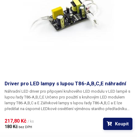
Driver pro LED lampy s lupou T86-A,B,C,E náhradní
Náhradní LED driver pro připojení kruhového LED modulu v LED lampě s
lupou řady T86-A,B,C,E Určeno pro použití s
kruhovým LED modulem
lampy T86-A,B,C a E
Zářivkové lampy s lupou řady T86-A,B,C a E lze
předělat na úsporné LEDkové osvětlení výměnou starého předřadníku
pro fluorescenční trubici za LED driver pro LED osvětlení a výměnou
zářivky za kruhový LED modul.
217,80 Kč 
/ ks
Koupit
180 Kč 
bez DPH