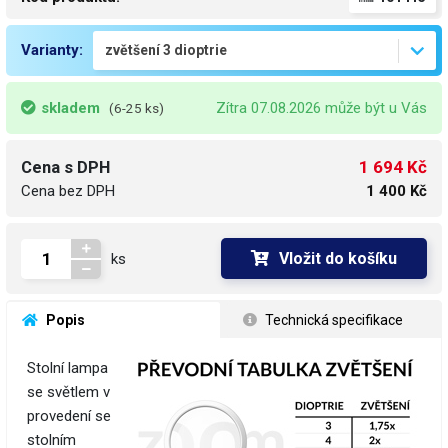
Varianty:
skladem
Zítra 07.08.2026 může být u Vás
(6-25 ks)
1 694 Kč
Cena s DPH
Cena bez DPH
1 400 Kč
Vložit do košíku
ks
 Popis
 Technická specifikace
Stolní lampa
se světlem v
provedení se
stolním