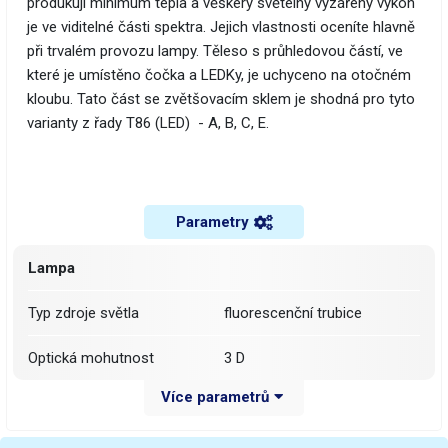
produkují minimum tepla a věškerý světelný vyzářený výkon
je ve viditelné části spektra. Jejich vlastnosti oceníte hlavně
při trvalém provozu lampy. Těleso s průhledovou částí, ve
které je umístěno čočka a LEDKy, je uchyceno na otočném
kloubu. Tato část se zvětšovacím sklem je shodná pro tyto
varianty z řady T86 (LED) - A, B, C, E.
Parametry
Lampa
Typ zdroje světla
fluorescenční trubice
Optická mohutnost
3 D
Více parametrů
Čočka
kruhová