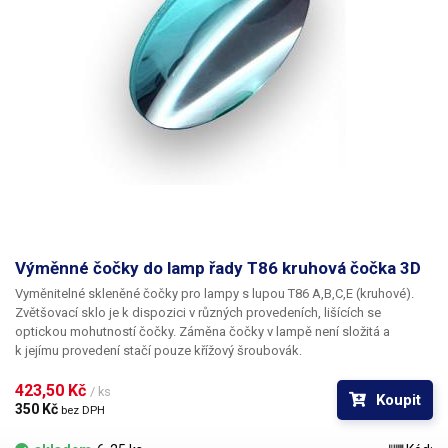
Výměnné čočky do lamp řady T86 kruhová čočka 3D
Vyměnitelné skleněné čočky pro lampy s lupou T86 A,B,C,E (kruhové).
Zvětšovací sklo je k dispozici v různých provedeních, lišících se
optickou mohutností čočky. Záměna čočky v lampě není složitá a
k jejímu provedení stačí pouze křížový šroubovák.
423,50 Kč 
/ ks
Koupit
350 Kč 
bez DPH