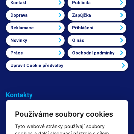
Kontakt
Publicita
Doprava
Zapůjčka
Reklamace
Přihlášení
Novinky
O nás
Práce
Obchodní podmínky
Upravit Cookie předvolby
Kontakty
Obchodní oddělení Reklamace
Používáme soubory cookies
+420 603 357 606 +420 605 234 204
info@hotair.cz
Tyto webové stránky používají soubory
Fakturační a expediční oddělení
cookies a další sledovací nástroje s cílem