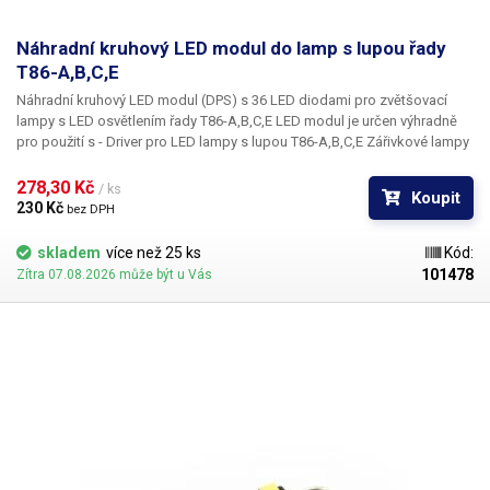
Náhradní kruhový LED modul do lamp s lupou řady
T86-A,B,C,E
Náhradní kruhový LED modul (DPS) s 36 LED diodami pro zvětšovací
lampy s LED osvětlením řady
T86-A,B,C,E
LED modul je určen výhradně
pro použití s - Driver pro LED lampy s lupou T86-A,B,C,E Zářivkové lampy
s lupou řady T86-A,B,C a E lze přestavět na úsporné LEDkové osvětlení
výměnou starého předřadníku pro fluorescenční trubici za LED driver pro
278,30 Kč 
/ ks
Koupit
LED osvětlení a výměnou zářivky za tento kruhový LED modul.
230 Kč 
bez DPH
skladem
více než 25 ks
Kód:
101478
Zítra 07.08.2026 může být u Vás