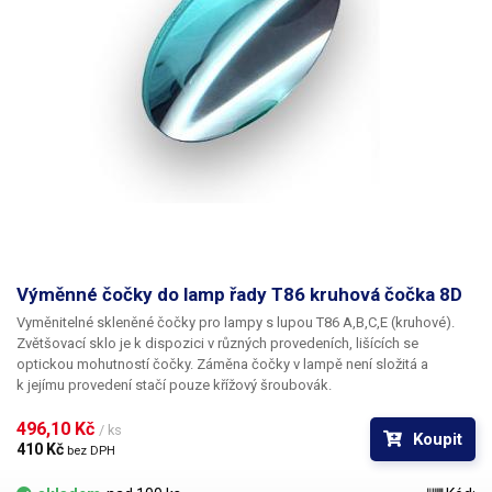
Výměnné čočky do lamp řady T86 kruhová čočka 8D
Vyměnitelné skleněné čočky pro lampy s lupou T86 A,B,C,E (kruhové).
Zvětšovací sklo je k dispozici v různých provedeních, lišících se
optickou mohutností čočky. Záměna čočky v lampě není složitá a
k jejímu provedení stačí pouze křížový šroubovák.
496,10 Kč 
/ ks
Koupit
410 Kč 
bez DPH