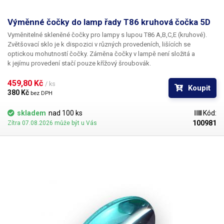
Hmotnost
3 kg
Výměnné čočky do lamp řady T86 kruhová čočka 5D
Vyměnitelné skleněné čočky pro lampy s lupou T86 A,B,C,E (kruhové).
Napájecí napětí
230V/50Hz
Zvětšovací sklo je k dispozici v různých provedeních, lišících se
optickou mohutností čočky. Záměna čočky v lampě není složitá a
Váha balení [kg]:
3.2 kg
k jejímu provedení stačí pouze křížový šroubovák.
459,80 Kč 
/ ks
Koupit
380 Kč 
bez DPH
skladem
nad 100 ks
Kód:
100981
Zítra 07.08.2026 může být u Vás