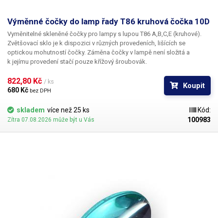
Výměnné čočky do lamp řady T86 kruhová čočka 10D
Vyměnitelné skleněné čočky pro lampy s lupou T86 A,B,C,E (kruhové).
Zvětšovací sklo je k dispozici v různých provedeních, lišících se
optickou mohutností čočky. Záměna čočky v lampě není složitá a
k jejímu provedení stačí pouze křížový šroubovák.
822,80 Kč 
/ ks
Koupit
680 Kč 
bez DPH
skladem
více než 25 ks
Kód:
100983
Zítra 07.08.2026 může být u Vás