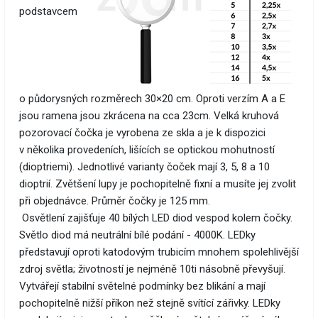
podstavcem
o půdorysných rozměrech 30×20 cm. Oproti verzím A a E
jsou ramena jsou zkrácena na cca 23cm. Velká kruhová
pozorovací čočka je vyrobena ze skla a je k dispozici
v několika provedeních, lišících se optickou mohutností
(dioptriemi). Jednotlivé varianty čoček mají 3, 5, 8 a 10
dioptrií. Zvětšení lupy je pochopitelně fixní a musíte jej zvolit
při objednávce. Průměr čočky je 125 mm.
Osvětlení zajišťuje 40 bílých LED diod vespod kolem čočky.
Světlo diod má neutrální bílé podání - 4000K. LEDky
představují oproti katodovým trubicím mnohem spolehlivější
zdroj světla; životností je nejméně 10ti násobně převyšují.
Vytvářejí stabilní světelné podmínky bez blikání a mají
pochopitelně nižší příkon než stejně svítící zářivky. LEDky