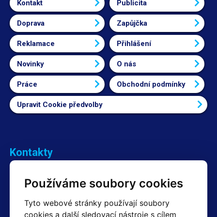
Kontakt
Publicita
Doprava
Zapůjčka
Reklamace
Přihlášení
Novinky
O nás
Práce
Obchodní podmínky
Upravit Cookie předvolby
Kontakty
Obchodní oddělení Reklamace
Používáme soubory cookies
+420 603 357 606 +420 605 234 204
info@hotair.cz
Tyto webové stránky používají soubory
Fakturační a expediční oddělení
cookies a další sledovací nástroje s cílem