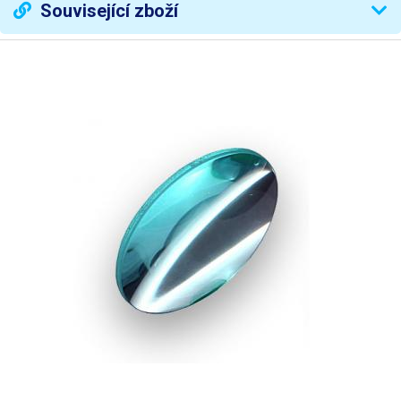
Související zboží
Materiál čočky
sklo
Příkon
14W
Svítidlo
36 x bílá LED
Teplota chromatičnosti
4000 K
Světelný tok
840 lm
Životnost svítidla
30000 hod.
Vypínač
kolébkový na hlavě lampy
230mm spodní, 230mm
Délka ramene
horní
Rozměr podstavy
300 x 200 mm