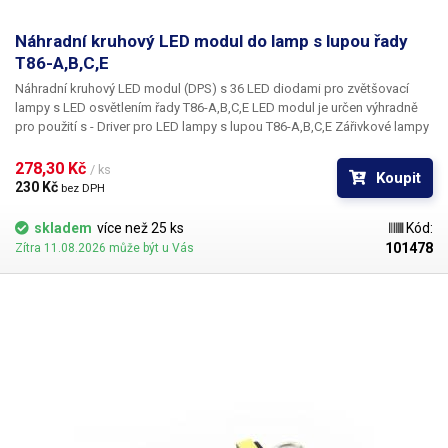
Náhradní kruhový LED modul do lamp s lupou řady
T86-A,B,C,E
Náhradní kruhový LED modul (DPS) s 36 LED diodami pro zvětšovací
lampy s LED osvětlením řady
T86-A,B,C,E
LED modul je určen výhradně
pro použití s - Driver pro LED lampy s lupou T86-A,B,C,E Zářivkové lampy
s lupou řady T86-A,B,C a E lze přestavět na úsporné LEDkové osvětlení
výměnou starého předřadníku pro fluorescenční trubici za LED driver pro
278,30 Kč 
/ ks
Koupit
LED osvětlení a výměnou zářivky za tento kruhový LED modul.
230 Kč 
bez DPH
skladem
více než 25 ks
Kód:
101478
Zítra 11.08.2026 může být u Vás