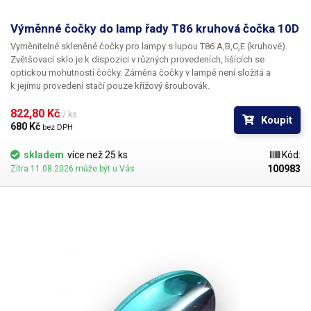
Výměnné čočky do lamp řady T86 kruhová čočka 10D
Vyměnitelné skleněné čočky pro lampy s lupou T86 A,B,C,E (kruhové).
Zvětšovací sklo je k dispozici v různých provedeních, lišících se
optickou mohutností čočky. Záměna čočky v lampě není složitá a
k jejímu provedení stačí pouze křížový šroubovák.
822,80 Kč 
/ ks
Koupit
680 Kč 
bez DPH
skladem
více než 25 ks
Kód:
100983
Zítra 11.08.2026 může být u Vás