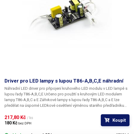
Driver pro LED lampy s lupou T86-A,B,C,E náhradní
Náhradní LED driver pro připojení kruhového LED modulu v LED lampě s
lupou řady T86-A,B,C,E Určeno pro použití s
kruhovým LED modulem
lampy T86-A,B,C a E
Zářivkové lampy s lupou řady T86-A,B,C a E lze
předělat na úsporné LEDkové osvětlení výměnou starého předřadníku
pro fluorescenční trubici za LED driver pro LED osvětlení a výměnou
zářivky za kruhový LED modul.
217,80 Kč 
/ ks
Koupit
180 Kč 
bez DPH