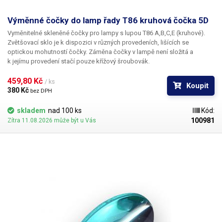
Hmotnost
3.3 kg
Výměnné čočky do lamp řady T86 kruhová čočka 5D
Vyměnitelné skleněné čočky pro lampy s lupou T86 A,B,C,E (kruhové).
Napájecí napětí
230V/50Hz
Zvětšovací sklo je k dispozici v různých provedeních, lišících se
optickou mohutností čočky. Záměna čočky v lampě není složitá a
Váha balení [kg]:
3.2 kg
k jejímu provedení stačí pouze křížový šroubovák.
459,80 Kč 
/ ks
Koupit
380 Kč 
bez DPH
skladem
nad 100 ks
Kód:
100981
Zítra 11.08.2026 může být u Vás