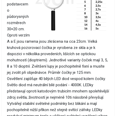
podstavcem
o
půdorysných
rozměrech
30×20 cm.
Oproti verzím
A a E jsou ramena jsou zkrácena na cca 23cm. Velká
kruhová pozorovací čočka je vyrobena ze skla a je k
dispozici v několika provedeních, lišících se optickou
mohutností (dioptriemi). Jednotlivé varianty čoček mají 3, 5,
8 a 10 dioptrií. Zvětšení lupy je pochopitelně fixní a musíte
jej zvolit při objednávce. Průměr čočky je 125 mm.
Osvětlení zajišťuje 40 bílých LED diod vespod kolem čočky.
Světlo diod má neutrální bílé podání - 4000K. LEDky
představují oproti katodovým trubicím mnohem spolehlivější
zdroj světla; životností je nejméně 10ti násobně převyšují.
Vytvářejí stabilní světelné podmínky bez blikání a mají
pochopitelně nižší příkon než stejně svítící zářivky. LEDky