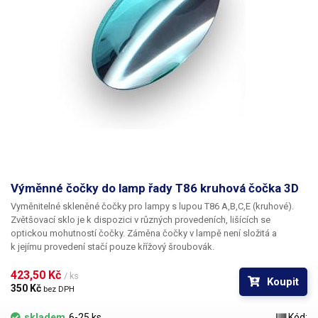
Výměnné čočky do lamp řady T86 kruhová čočka 3D
Vyměnitelné skleněné čočky pro lampy s lupou T86 A,B,C,E (kruhové).
Zvětšovací sklo je k dispozici v různých provedeních, lišících se
optickou mohutností čočky. Záměna čočky v lampě není složitá a
k jejímu provedení stačí pouze křížový šroubovák.
423,50 Kč 
/ ks
Koupit
350 Kč 
bez DPH
skladem
6-25 ks
Kód: