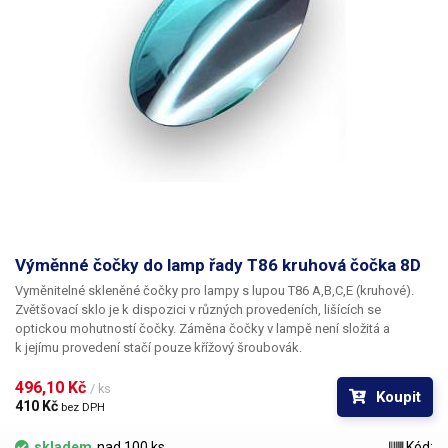
Výměnné čočky do lamp řady T86 kruhová čočka 8D
Vyměnitelné skleněné čočky pro lampy s lupou T86 A,B,C,E (kruhové).
Zvětšovací sklo je k dispozici v různých provedeních, lišících se
optickou mohutností čočky. Záměna čočky v lampě není složitá a
k jejímu provedení stačí pouze křížový šroubovák.
496,10 Kč 
/ ks
Koupit
410 Kč 
bez DPH
skladem
nad 100 ks
Kód: