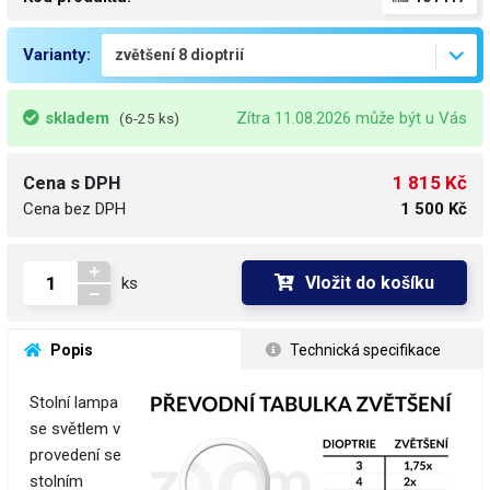
Varianty:
skladem
Zítra 11.08.2026 může být u Vás
(6-25 ks)
1 815 Kč
Cena s DPH
Cena bez DPH
1 500 Kč
Vložit do košíku
ks
 Popis
 Technická specifikace
Stolní lampa
se světlem v
provedení se
stolním