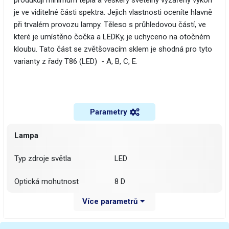
produkují minimum tepla a věškerý světelný vyzářený výkon
je ve viditelné části spektra. Jejich vlastnosti oceníte hlavně
při trvalém provozu lampy. Těleso s průhledovou částí, ve
které je umístěno čočka a LEDKy, je uchyceno na otočném
kloubu. Tato část se zvětšovacím sklem je shodná pro tyto
varianty z řady T86 (LED) - A, B, C, E.
Parametry
Lampa
Typ zdroje světla
LED
Optická mohutnost
8 D
Více parametrů
Čočka
kruhová
Rozměr čočky
průměr 125 mm