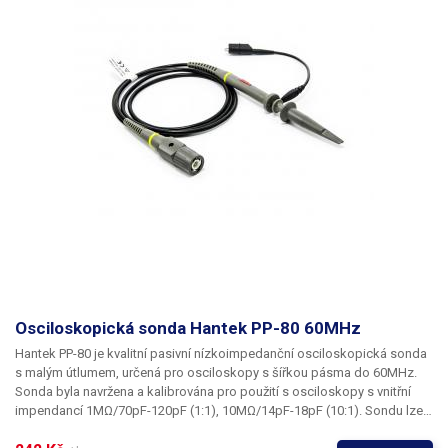
X^2, X^3, Sinc, Gaussian, Dlorentz, Haversine, Lorentz, Gauspluls,
Gmonopuls, Tripuls Projektové: Cardiac, Quake, Chirp, TwoTone, SNR
Winfun Trigon: Hamming, Hanning, Kaiser, Blackman, GaussiWin,
Triangle, Harris, Bartlett, Tan, Cot, Sec, Csc, Asin, Acos, Atan, ACot a
umožňuje také ukládání vlastních do paměti generátoru. Generátor
podporuje USB host a USB device. Generátor funkcí
Siglent SDG810
nabídne vynikající poměr cena/výkon
ve své kategorii a kromě
základních funkcí také velmi rozsáhlé možnosti modulace signálu.
Nechybí ani 100% podpora LabView. Generátor lze výškově nastavit
pomocí stojanu, který lze použít i jako ucho pro přenášení.
Ukázka
softwaru:
Osciloskopická sonda Hantek PP-80 60MHz
Hantek PP-80
je kvalitní pasivní nízkoimpedanční osciloskopická sonda
s malým útlumem, určená
pro osciloskopy s šířkou pásma do 60MHz
.
Sonda byla navržena a kalibrována pro použití s osciloskopy s vnitřní
impendancí 1MΩ/70pF-120pF (1:1), 10MΩ/14pF-18pF (10:1). Sondu lze
kompenzovat v rozsahu 15 - 45pF. Sonda obsahuje dvoupolohový