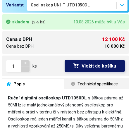
Varianty:
skladem
10.08.2026 může být u Vás
(2-5 ks)
12 100 Kč
Cena s DPH
Cena bez DPH
10 000 Kč
Vložit do košíku
ks
 Popis
 Technická specifikace
Ruční digitální osciloskop UTD1050DL
s šířkou pásma až
50MHz je malý jednokanálový přenosný osciloskop pro
měření a práci v terénu či v místech bez přístupu k elektřině.
Osciloskop má jeden měřící kanál s šířkou pásma do 50Mhz
a rychlostí vzorkování až ​250MS/s. Díky velkému barevnému