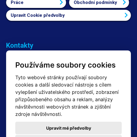
Práce
Obchodní podmínky
Upravit Cookie předvolby
Kontakty
Obchodní oddělení Reklamace
Používáme soubory cookies
+420 603 357 606 +420 605 234 204
info@hotair.cz
Tyto webové stránky používají soubory
Fakturační a expediční oddělení
cookies a další sledovací nástroje s cílem
+420 605 259 759
vylepšení uživatelského prostředí, zobrazení
(Po–Pá: 7:30 – 15:00)
přizpůsobeného obsahu a reklam, analýzy
Technické oddělení
návštěvnosti webových stránek a zjištění
+420 603 355 085
(Po–Pá: 8:00 – 16:00)
zdroje návštěvnosti.
servis@hotair.cz
Výdej zboží (Ostrava): Po-Pá: 8:00 - 16:00
Upravit mé předvolby
Platba jen v hotovosti