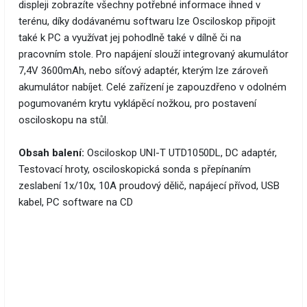
displeji zobrazíte všechny potřebné informace ihned v
terénu, díky dodávanému softwaru lze Osciloskop připojit
také k PC a využívat jej pohodlně také v dílně či na
pracovním stole. Pro napájení slouží integrovaný akumulátor
7,4V 3600mAh, nebo síťový adaptér, kterým lze zároveň
akumulátor nabíjet. Celé zařízení je zapouzdřeno v odolném
pogumovaném krytu vyklápěcí nožkou, pro postavení
osciloskopu na stůl.
Obsah balení:
Osciloskop UNI-T UTD1050DL, DC adaptér,
Testovací hroty, osciloskopická sonda s přepínaním
zeslabení 1x/10x, 10A proudový dělič, napájecí přívod, USB
kabel, PC software na CD