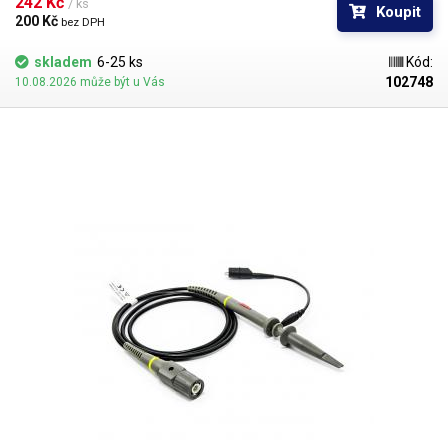
přepínač 1X a 10X
242 Kč 
.
Specifikace:
Obsah balení: Sonda Hantek PP-80,
/ ks
Koupit
barevné kroužky pro označení, kalibrační nástroj
200 Kč 
bez DPH
skladem
6-25 ks
Kód:
102748
10.08.2026 může být u Vás