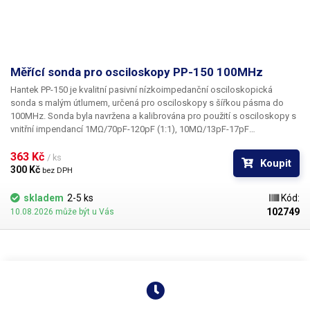
Měřící sonda pro osciloskopy PP-150 100MHz
Hantek PP-150
je kvalitní pasivní nízkoimpedanční osciloskopická
sonda s malým útlumem, určená
pro osciloskopy s šířkou pásma do
100MHz
. Sonda byla navržena a kalibrována pro použití s osciloskopy s
vnitřní impendancí 1MΩ/70pF-120pF (1:1), 10MΩ/13pF-17pF
(10:1). Sondu lze kalibrovat v rozsahu 10 - 35pF. Sonda obsahuje
dvoupolohový
363 Kč 
přepínač 1X a 10X
. Obsah balení: Sonda Hantek PP-150,
/ ks
Koupit
barevné kroužky pro označení, kalibrační nástroj
300 Kč 
bez DPH
skladem
2-5 ks
Kód:
102749
10.08.2026 může být u Vás