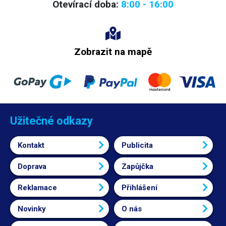
Otevírací doba:
8:00 - 16:00
Zobrazit na mapě
Užitečné odkazy
Kontakt
Publicita
Doprava
Zapůjčka
Reklamace
Přihlášení
Novinky
O nás