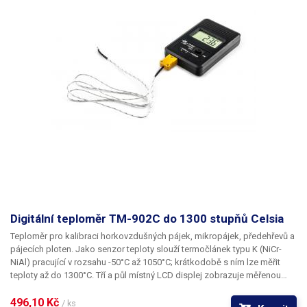
Digitální teploměr TM-902C do 1300 stupňů Celsia
Teploměr pro kalibraci horkovzdušných pájek, mikropájek, předehřevů a
pájecích ploten. Jako senzor teploty slouží termočlánek typu K (NiCr-
NiAl) pracující v rozsahu -50°C až 1050°C; krátkodobě s ním lze měřit
teploty až do 1300°C. Tří a půl místný LCD displej zobrazuje měřenou
teplotu s dílkem 1°C.
496,10 Kč 
/ ks