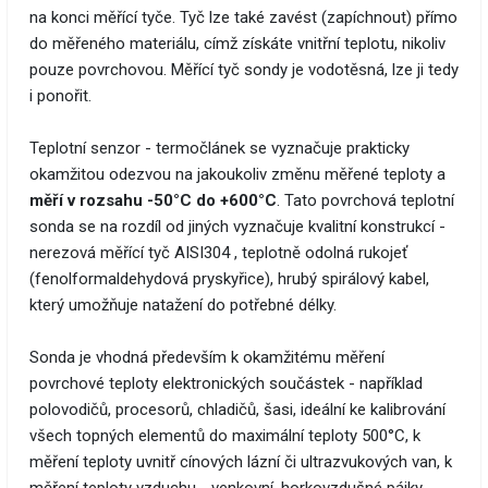
na konci měřící tyče. Tyč lze také zavést (zapíchnout) přímo
do měřeného materiálu, címž získáte vnitřní teplotu, nikoliv
pouze povrchovou. Měřící tyč sondy je vodotěsná, lze ji tedy
i ponořit.
Teplotní senzor - termočlánek se vyznačuje prakticky
okamžitou odezvou na jakoukoliv změnu měřené teploty a
měří v rozsahu -50°C do +600°C
. Tato povrchová teplotní
sonda se na rozdíl od jiných vyznačuje kvalitní konstrukcí -
nerezová měřící tyč AISI304 , teplotně odolná rukojeť
(fenolformaldehydová pryskyřice), hrubý spirálový kabel,
který umožňuje natažení do potřebné délky.
Sonda je vhodná především k okamžitému měření
povrchové teploty elektronických součástek - například
polovodičů, procesorů, chladičů, šasi, ideální ke kalibrování
všech topných elementů do maximální teploty 500°C, k
měření teploty uvnitř cínových lázní či ultrazvukových van, k