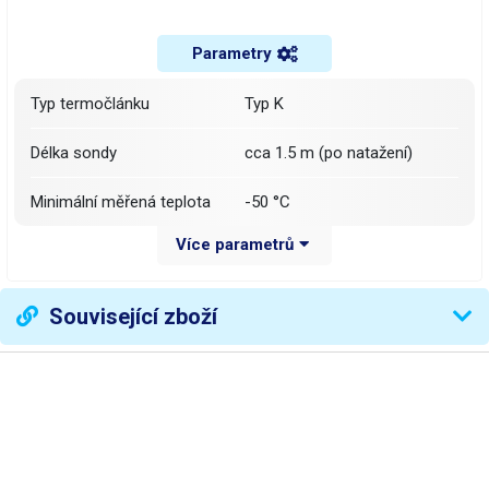
Parametry
Typ termočlánku
Typ K
Délka sondy
cca 1.5 m (po natažení)
Minimální měřená teplota
-50 °C
Více parametrů
Maximální měřená teplota
+600 °C
Kovová část
170mm průměr 2,98mm
Související zboží
Váha balení [kg]:
0.12 kg