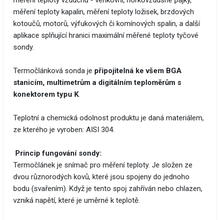
měření teploty vzduchu - venkovní, horkovzdušné pájky,
měření teploty kapalin, měření teploty ložisek, brzdových
kotoučů, motorů, výfukových či komínových spalin, a další
aplikace splňující hranici maximální měřené teploty tyčové
sondy.
Termočlánková sonda je
připojitelná ke všem BGA
stanicím, multimetrům a digitálním teploměrům s
konektorem typu K
.
Teplotní a chemická odolnost produktu je daná materiálem,
ze kterého je vyroben: AISI 304.
Princip fungování sondy:
Termočlánek je snímač pro měření teploty. Je složen ze
dvou různorodých kovů, které jsou spojeny do jednoho
bodu (svařením). Když je tento spoj zahříván nebo chlazen,
vzniká napětí, které je uměrné k teplotě.