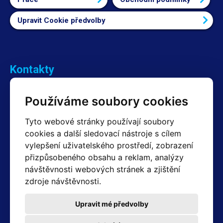
Upravit Cookie předvolby
Kontakty
Obchodní oddělení Reklamace
Používáme soubory cookies
+420 603 357 606 +420 605 234 204
info@hotair.cz
Tyto webové stránky používají soubory
Fakturační a expediční oddělení
cookies a další sledovací nástroje s cílem
+420 605 259 759
vylepšení uživatelského prostředí, zobrazení
(Po–Pá: 7:30 – 15:00)
přizpůsobeného obsahu a reklam, analýzy
Technické oddělení
návštěvnosti webových stránek a zjištění
+420 603 355 085
(Po–Pá: 8:00 – 16:00)
zdroje návštěvnosti.
servis@hotair.cz
Výdej zboží (Ostrava): Po-Pá: 8:00 - 16:00
Upravit mé předvolby
Platba jen v hotovosti