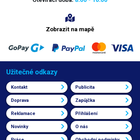
možno připojit například k základnímu teploměru TM-902C z naší
nabídky. Teplotní a chemická odolnost produktu je daná materiálem, ze
kterého je vyroben: AISI 304. V nabídce máme také větší verzi této sondy
až do 600°C.
Zobrazit na mapě
Užitečné odkazy
Kontakt
Publicita
Doprava
Zapůjčka
Reklamace
Přihlášení
Novinky
O nás
Práce
Obchodní podmínky