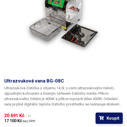
Ultrazvuková vana BG-08C
Ultrazvuková čistička o objemu 14,5l, s osmi ultrazvukovými měniči,
výpustným kohoutem a řízeným ohřevem čistícího média. Příkon
ultrazvukového čištění je 400W a příkon topných těles 450W. Ovládání
vany je plně digitální; teplota čistícího prostředku se nastavuje stiskem
tlačítek stejně jako doba čištění. Časovač umožňuje nastavit dobu
provozu až do 99 minut s rozlišením po sekundách. Teplota lázně je
20 691 Kč 
/ ks
Koupit
volitelná v rozmězí 0-90°C.
17 100 Kč 
bez DPH