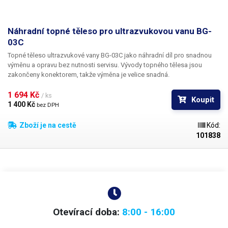
Náhradní topné těleso pro ultrazvukovou vanu BG-
03C
Topné těleso ultrazvukové vany BG-03C jako náhradní díl
pro snadnou
výměnu a opravu bez nutnosti servisu. Vývody topného tělesa jsou
zakončeny konektorem, takže výměna je velice snadná.
1 694 Kč 
/ ks
Koupit
1 400 Kč 
bez DPH
Zboží je na cestě
Kód:
101838
Otevírací doba:
8:00 - 16:00