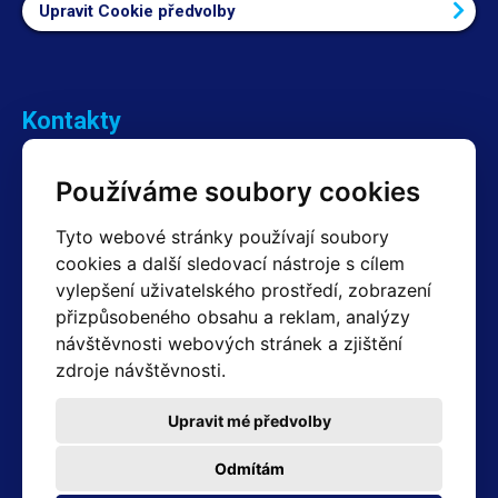
Upravit Cookie předvolby
Kontakty
Obchodní oddělení Reklamace
Používáme soubory cookies
+420 603 357 606 +420 605 234 204
info@hotair.cz
Tyto webové stránky používají soubory
Fakturační a expediční oddělení
cookies a další sledovací nástroje s cílem
+420 605 259 759
vylepšení uživatelského prostředí, zobrazení
(Po–Pá: 7:30 – 15:00)
přizpůsobeného obsahu a reklam, analýzy
Technické oddělení
návštěvnosti webových stránek a zjištění
+420 603 355 085
(Po–Pá: 8:00 – 16:00)
zdroje návštěvnosti.
servis@hotair.cz
Výdej zboží (Ostrava): Po-Pá: 8:00 - 16:00
Upravit mé předvolby
Platba jen v hotovosti
Odmítám