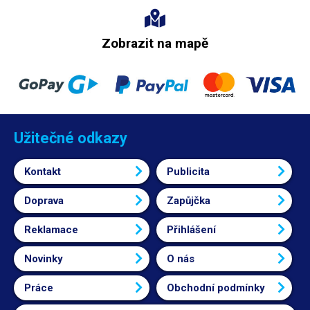
Zobrazit na mapě
Užitečné odkazy
Kontakt
Publicita
Doprava
Zapůjčka
Reklamace
Přihlášení
Novinky
O nás
Práce
Obchodní podmínky