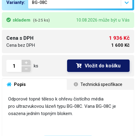
Varianty:
skladem
10.08.2026 může být u Vás
(6-25 ks)
1 936 Kč
Cena s DPH
Cena bez DPH
1 600 Kč
Vložit do košíku
ks
 Popis
 Technická specifikace
Odporové topné těleso k ohřevu čistícího média
pro ultrazvukovou lázeň typu BG-08C. Vana BG-08C je
osazena jedním topným blokem.