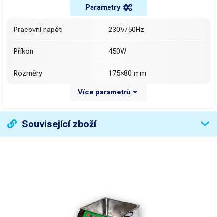
Parametry
Pracovní napětí
230V/50Hz
Příkon
450W
Rozměry
175×80 mm
Více parametrů
Váha balení [kg]:
0.147 kg
Související zboží