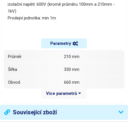
izolační napětí: 600V (kromě průměru 100mm a 210mm -
1kV)
Prodejní jednotka: min 1m
Parametry
průměr
210 mm
šířka
330 mm
obvod
660 mm
Více parametrů
barva
černá
smršťovací poměr
2:1
Související zboží
teplota smrštění
125 °C