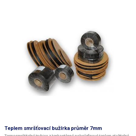
Teplem smršťovací bužírka průměr 7mm
Termosmrštitelné trubice z tenkostěnné polyolefinové teplem stažitelné