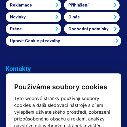
Reklamace
Přihlášení
Novinky
O nás
Práce
Obchodní podmínky
Upravit Cookie předvolby
Kontakty
Obchodní oddělení Reklamace
Používáme soubory cookies
+420 603 357 606 +420 605 234 204
info@hotair.cz
Tyto webové stránky používají soubory
Fakturační a expediční oddělení
cookies a další sledovací nástroje s cílem
+420 605 259 759
vylepšení uživatelského prostředí, zobrazení
(Po–Pá: 7:30 – 15:00)
přizpůsobeného obsahu a reklam, analýzy
Technické oddělení
návštěvnosti webových stránek a zjištění