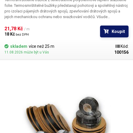
folie. Termosmrštitelné bužírky představují pohotový a spolehlivý nástroj
pro izolaci pájených drátových spojů, zpevňování drátových spojů a
jejich mechanickou ochranu nebo svazkování vodičů. Všude
v elektrotechnice, kde se dříve používala klasická bužírka nebo
elektrikářská izolační páska je nyní možné nasadit teplem smrštitelné
21,78 Kč 
/ m
Koupit
fólie.
18 Kč 
bez DPH
skladem
více než 25 m
Kód:
100156
11.08.2026 může být u Vás