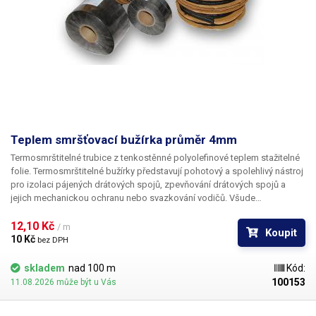
Teplem smršťovací bužírka průměr 4mm
Termosmrštitelné trubice z tenkostěnné polyolefinové teplem stažitelné
folie. Termosmrštitelné bužírky představují pohotový a spolehlivý nástroj
pro izolaci pájených drátových spojů, zpevňování drátových spojů a
jejich mechanickou ochranu nebo svazkování vodičů. Všude
v elektrotechnice, kde se dříve používala klasická bužírka nebo
elektrikářská izolační páska je nyní možné nasadit teplem smrštitelné
12,10 Kč 
/ m
Koupit
fólie.
10 Kč 
bez DPH
skladem
nad 100 m
Kód:
100153
11.08.2026 může být u Vás