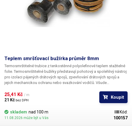
Teplem smršťovací bužírka průměr 8mm
Termosmrštitelné trubice z tenkostěnné polyolefinové teplem stažitelné
folie. Termosmrštitelné bužírky představují pohotový a spolehlivý nástroj
pro izolaci pájených drátových spojů, zpevňování drátových spojů a
jejich mechanickou ochranu nebo svazkování vodičů. Všude
v elektrotechnice, kde se dříve používala klasická bužírka nebo
elektrikářská izolační páska je nyní možné nasadit teplem smrštitelné
25,41 Kč 
/ m
Koupit
fólie.
21 Kč 
bez DPH
skladem
nad 100 m
Kód:
100157
11.08.2026 může být u Vás