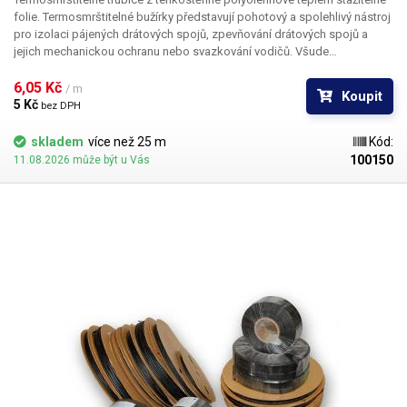
folie. Termosmrštitelné bužírky představují pohotový a spolehlivý nástroj
pro izolaci pájených drátových spojů, zpevňování drátových spojů a
jejich mechanickou ochranu nebo svazkování vodičů. Všude
v elektrotechnice, kde se dříve používala klasická bužírka nebo
elektrikářská izolační páska je nyní možné nasadit teplem smrštitelné
6,05 Kč 
/ m
Koupit
fólie.
5 Kč 
bez DPH
skladem
více než 25 m
Kód:
100150
11.08.2026 může být u Vás