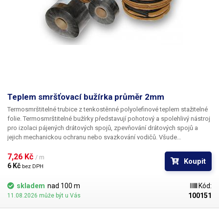
Teplem smršťovací bužírka průměr 2mm
Termosmrštitelné trubice z tenkostěnné polyolefinové teplem stažitelné
folie. Termosmrštitelné bužírky představují pohotový a spolehlivý nástroj
pro izolaci pájených drátových spojů, zpevňování drátových spojů a
jejich mechanickou ochranu nebo svazkování vodičů. Všude
v elektrotechnice, kde se dříve používala klasická bužírka nebo
elektrikářská izolační páska je nyní možné nasadit teplem smrštitelné
7,26 Kč 
/ m
Koupit
fólie.
6 Kč 
bez DPH
skladem
nad 100 m
Kód:
100151
11.08.2026 může být u Vás