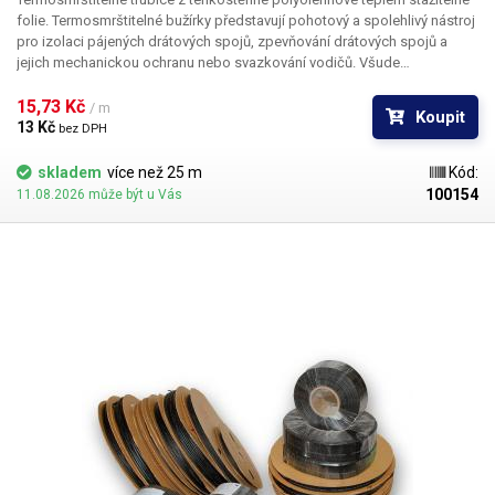
folie. Termosmrštitelné bužírky představují pohotový a spolehlivý nástroj
pro izolaci pájených drátových spojů, zpevňování drátových spojů a
jejich mechanickou ochranu nebo svazkování vodičů. Všude
v elektrotechnice, kde se dříve používala klasická bužírka nebo
elektrikářská izolační páska je nyní možné nasadit teplem smrštitelné
15,73 Kč 
/ m
Koupit
fólie.
13 Kč 
bez DPH
skladem
více než 25 m
Kód:
100154
11.08.2026 může být u Vás