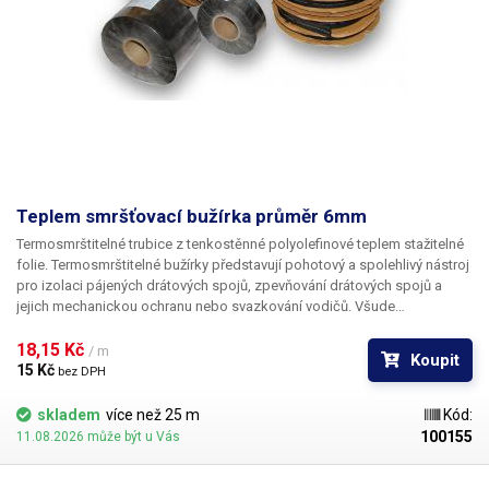
Teplem smršťovací bužírka průměr 6mm
Termosmrštitelné trubice z tenkostěnné polyolefinové teplem stažitelné
folie. Termosmrštitelné bužírky představují pohotový a spolehlivý nástroj
pro izolaci pájených drátových spojů, zpevňování drátových spojů a
jejich mechanickou ochranu nebo svazkování vodičů. Všude
v elektrotechnice, kde se dříve používala klasická bužírka nebo
elektrikářská izolační páska je nyní možné nasadit teplem smrštitelné
18,15 Kč 
/ m
Koupit
fólie.
15 Kč 
bez DPH
skladem
více než 25 m
Kód:
100155
11.08.2026 může být u Vás