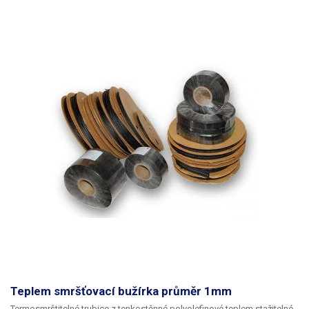
max.pracovní teplota
120 °C
izolační napětí
1000 V
Váha balení [kg]:
0.61 kg
Teplem smršťovací bužírka průměr 1mm
Termosmrštitelné trubice z tenkostěnné polyolefinové teplem stažitelné