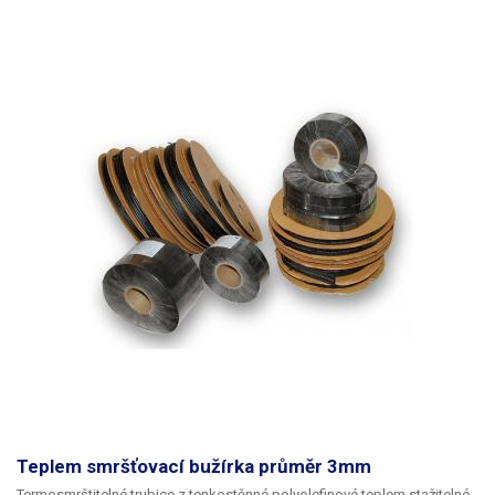
Teplem smršťovací bužírka průměr 3mm
Termosmrštitelné trubice z tenkostěnné polyolefinové teplem stažitelné