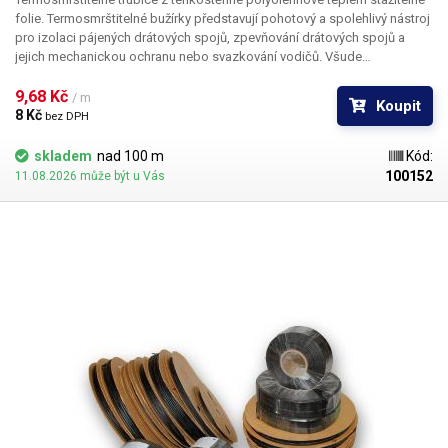
folie. Termosmrštitelné bužírky představují pohotový a spolehlivý nástroj
pro izolaci pájených drátových spojů, zpevňování drátových spojů a
jejich mechanickou ochranu nebo svazkování vodičů. Všude
v elektrotechnice, kde se dříve používala klasická bužírka nebo
elektrikářská izolační páska je nyní možné nasadit teplem smrštitelné
9,68 Kč 
/ m
Koupit
fólie.
8 Kč 
bez DPH
skladem
nad 100 m
Kód:
100152
11.08.2026 může být u Vás