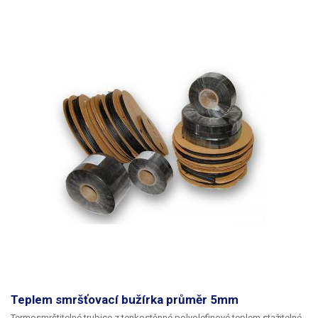
Teplem smršťovací bužírka průměr 5mm
Termosmrštitelné trubice z tenkostěnné polyolefinové teplem stažitelné