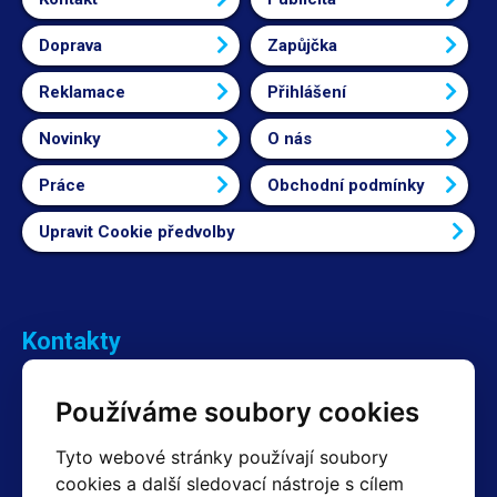
Doprava
Zapůjčka
Reklamace
Přihlášení
Novinky
O nás
Práce
Obchodní podmínky
Upravit Cookie předvolby
Kontakty
Obchodní oddělení Reklamace
Používáme soubory cookies
+420 603 357 606 +420 605 234 204
info@hotair.cz
Tyto webové stránky používají soubory
Fakturační a expediční oddělení
cookies a další sledovací nástroje s cílem