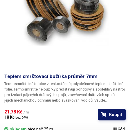
Teplem smršťovací bužírka průměr 7mm
Termosmrštitelné trubice z tenkostěnné polyolefinové teplem stažitelné
folie. Termosmrštitelné bužírky představují pohotový a spolehlivý nástroj
pro izolaci pájených drátových spojů, zpevňování drátových spojů a
jejich mechanickou ochranu nebo svazkování vodičů. Všude
v elektrotechnice, kde se dříve používala klasická bužírka nebo
elektrikářská izolační páska je nyní možné nasadit teplem smrštitelné
21,78 Kč 
/ m
Koupit
fólie.
18 Kč 
bez DPH
skladem
více než 25 m
Kód: