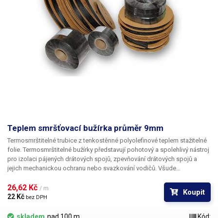
Teplem smršťovací bužírka průměr 9mm
Termosmrštitelné trubice z tenkostěnné polyolefinové teplem stažitelné
folie. Termosmrštitelné bužírky představují pohotový a spolehlivý nástroj
pro izolaci pájených drátových spojů, zpevňování drátových spojů a
jejich mechanickou ochranu nebo svazkování vodičů. Všude
v elektrotechnice, kde se dříve používala klasická bužírka nebo
elektrikářská izolační páska je nyní možné nasadit teplem smrštitelné
26,62 Kč 
/ m
Koupit
fólie.
22 Kč 
bez DPH
skladem
nad 100 m
Kód: