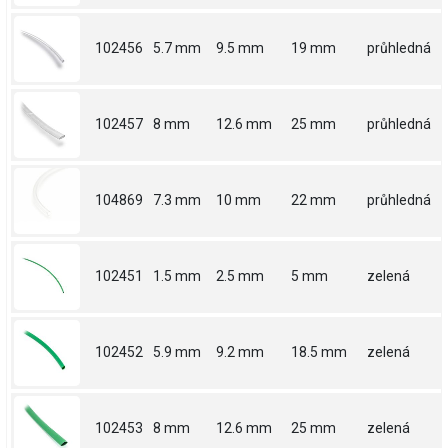
102456
5.7 mm
9.5 mm
19 mm
průhledná
102457
8 mm
12.6 mm
25 mm
průhledná
104869
7.3 mm
10 mm
22 mm
průhledná
102451
1.5 mm
2.5 mm
5 mm
zelená
102452
5.9 mm
9.2 mm
18.5 mm
zelená
102453
8 mm
12.6 mm
25 mm
zelená