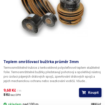
Teplem smršťovací bužírka průměr 3mm
Termosmrštitelné trubice z tenkostěnné polyolefinové teplem stažitelné
folie. Termosmrštitelné bužírky představují pohotový a spolehlivý nástroj
pro izolaci pájených drátových spojů, zpevňování drátových spojů a
jejich mechanickou ochranu nebo svazkování vodičů. Všude
v elektrotechnice, kde se dříve používala klasická bužírka nebo
elektrikářská izolační páska je nyní možné nasadit teplem smrštitelné
9,68 Kč 
/ m
Koupit
fólie.
8 Kč 
bez DPH
skladem
nad 100 m
Kód: