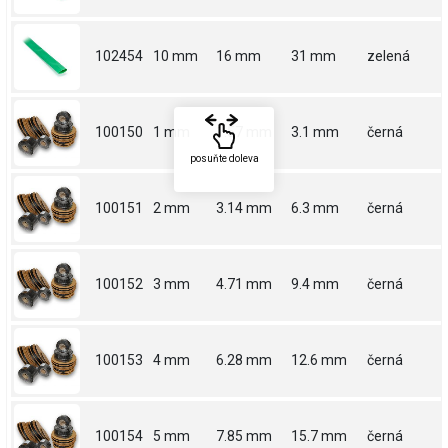
102454
10 mm
16 mm
31 mm
zelená
100150
1 mm
1.57 mm
3.1 mm
černá
posuňte doleva
100151
2 mm
3.14 mm
6.3 mm
černá
100152
3 mm
4.71 mm
9.4 mm
černá
100153
4 mm
6.28 mm
12.6 mm
černá
100154
5 mm
7.85 mm
15.7 mm
černá