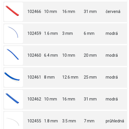
102466
10 mm
16 mm
31 mm
červená
102459
1.6 mm
3 mm
6 mm
modrá
102460
6.4 mm
10 mm
20 mm
modrá
102461
8 mm
12.6 mm
25 mm
modrá
102462
10 mm
16 mm
31 mm
modrá
102455
1.8 mm
3.5 mm
7 mm
průhledná