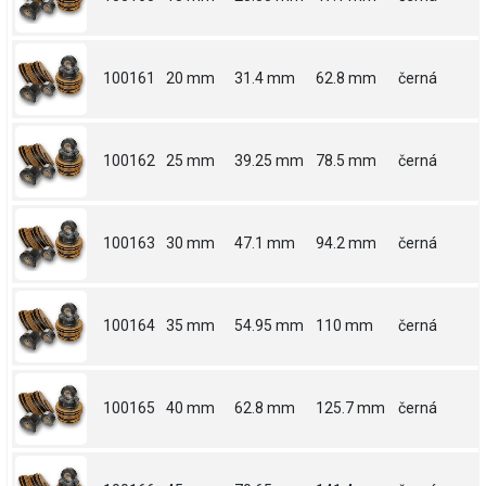
100161
20 mm
31.4 mm
62.8 mm
černá
100162
25 mm
39.25 mm
78.5 mm
černá
100163
30 mm
47.1 mm
94.2 mm
černá
100164
35 mm
54.95 mm
110 mm
černá
100165
40 mm
62.8 mm
125.7 mm
černá