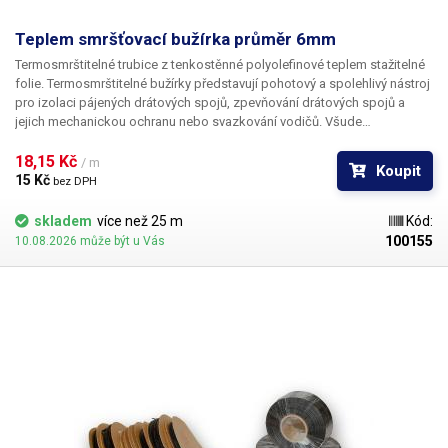
Teplem smršťovací bužírka průměr 6mm
Termosmrštitelné trubice z tenkostěnné polyolefinové teplem stažitelné
folie. Termosmrštitelné bužírky představují pohotový a spolehlivý nástroj
pro izolaci pájených drátových spojů, zpevňování drátových spojů a
jejich mechanickou ochranu nebo svazkování vodičů. Všude
v elektrotechnice, kde se dříve používala klasická bužírka nebo
elektrikářská izolační páska je nyní možné nasadit teplem smrštitelné
18,15 Kč 
/ m
Koupit
fólie.
15 Kč 
bez DPH
skladem
více než 25 m
Kód:
100155
10.08.2026 může být u Vás