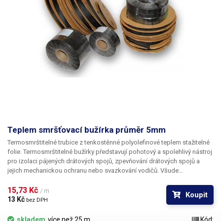
Teplem smršťovací bužírka průměr 5mm
Termosmrštitelné trubice z tenkostěnné polyolefinové teplem stažitelné
folie. Termosmrštitelné bužírky představují pohotový a spolehlivý nástroj
pro izolaci pájených drátových spojů, zpevňování drátových spojů a
jejich mechanickou ochranu nebo svazkování vodičů. Všude
v elektrotechnice, kde se dříve používala klasická bužírka nebo
elektrikářská izolační páska je nyní možné nasadit teplem smrštitelné
15,73 Kč 
/ m
Koupit
fólie.
13 Kč 
bez DPH
skladem
více než 25 m
Kód: