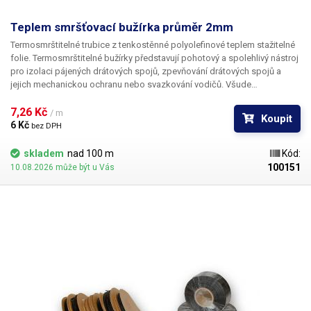
Teplem smršťovací bužírka průměr 2mm
Termosmrštitelné trubice z tenkostěnné polyolefinové teplem stažitelné
folie. Termosmrštitelné bužírky představují pohotový a spolehlivý nástroj
pro izolaci pájených drátových spojů, zpevňování drátových spojů a
jejich mechanickou ochranu nebo svazkování vodičů. Všude
v elektrotechnice, kde se dříve používala klasická bužírka nebo
elektrikářská izolační páska je nyní možné nasadit teplem smrštitelné
7,26 Kč 
/ m
Koupit
fólie.
6 Kč 
bez DPH
skladem
nad 100 m
Kód:
100151
10.08.2026 může být u Vás