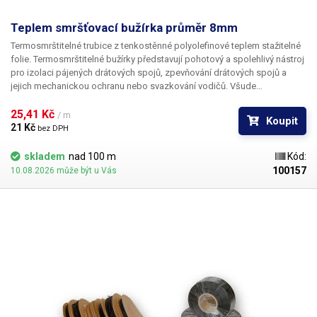
Teplem smršťovací bužírka průměr 8mm
Termosmrštitelné trubice z tenkostěnné polyolefinové teplem stažitelné
folie. Termosmrštitelné bužírky představují pohotový a spolehlivý nástroj
pro izolaci pájených drátových spojů, zpevňování drátových spojů a
jejich mechanickou ochranu nebo svazkování vodičů. Všude
v elektrotechnice, kde se dříve používala klasická bužírka nebo
elektrikářská izolační páska je nyní možné nasadit teplem smrštitelné
25,41 Kč 
/ m
Koupit
fólie.
21 Kč 
bez DPH
skladem
nad 100 m
Kód:
100157
10.08.2026 může být u Vás