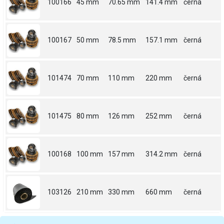
100166
45 mm
70.65 mm
141.4 mm
černá
100167
50 mm
78.5 mm
157.1 mm
černá
101474
70 mm
110 mm
220 mm
černá
101475
80 mm
126 mm
252 mm
černá
100168
100 mm
157 mm
314.2 mm
černá
103126
210 mm
330 mm
660 mm
černá