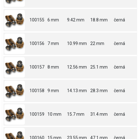
100155
6 mm
9.42 mm
18.8 mm
černá
100156
7 mm
10.99 mm
22 mm
černá
100157
8 mm
12.56 mm
25.1 mm
černá
100158
9 mm
14.13 mm
28.3 mm
černá
100159
10 mm
15.7 mm
31.4 mm
černá
100160
15 mm
23.55 mm
47.1 mm
černá