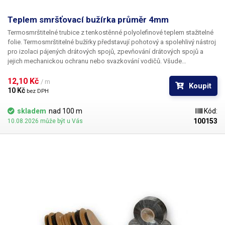
Teplem smršťovací bužírka průměr 4mm
Termosmrštitelné trubice z tenkostěnné polyolefinové teplem stažitelné
folie. Termosmrštitelné bužírky představují pohotový a spolehlivý nástroj
pro izolaci pájených drátových spojů, zpevňování drátových spojů a
jejich mechanickou ochranu nebo svazkování vodičů. Všude
v elektrotechnice, kde se dříve používala klasická bužírka nebo
elektrikářská izolační páska je nyní možné nasadit teplem smrštitelné
12,10 Kč 
/ m
Koupit
fólie.
10 Kč 
bez DPH
skladem
nad 100 m
Kód:
100153
10.08.2026 může být u Vás