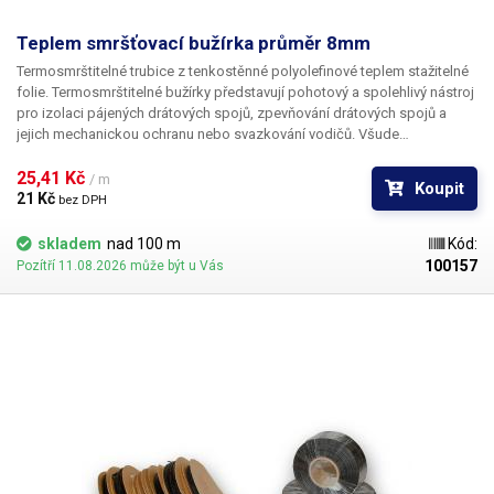
Teplem smršťovací bužírka průměr 8mm
Termosmrštitelné trubice z tenkostěnné polyolefinové teplem stažitelné
folie. Termosmrštitelné bužírky představují pohotový a spolehlivý nástroj
pro izolaci pájených drátových spojů, zpevňování drátových spojů a
jejich mechanickou ochranu nebo svazkování vodičů. Všude
v elektrotechnice, kde se dříve používala klasická bužírka nebo
elektrikářská izolační páska je nyní možné nasadit teplem smrštitelné
25,41 Kč 
/ m
Koupit
fólie.
21 Kč 
bez DPH
skladem
nad 100 m
Kód:
100157
Pozítří 11.08.2026 může být u Vás