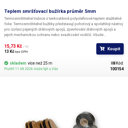
Teplem smršťovací bužírka průměr 5mm
Termosmrštitelné trubice z tenkostěnné polyolefinové teplem stažitelné
folie. Termosmrštitelné bužírky představují pohotový a spolehlivý nástroj
pro izolaci pájených drátových spojů, zpevňování drátových spojů a
jejich mechanickou ochranu nebo svazkování vodičů. Všude
v elektrotechnice, kde se dříve používala klasická bužírka nebo
elektrikářská izolační páska je nyní možné nasadit teplem smrštitelné
15,73 Kč 
/ m
Koupit
fólie.
13 Kč 
bez DPH
skladem
více než 25 m
Kód:
100154
Pozítří 11.08.2026 může být u Vás