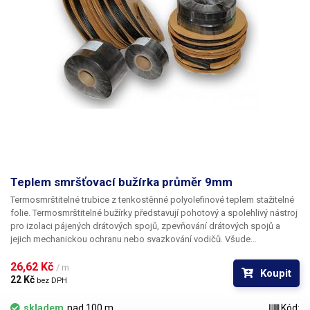
Teplem smršťovací bužírka průměr 9mm
Termosmrštitelné trubice z tenkostěnné polyolefinové teplem stažitelné
folie. Termosmrštitelné bužírky představují pohotový a spolehlivý nástroj
pro izolaci pájených drátových spojů, zpevňování drátových spojů a
jejich mechanickou ochranu nebo svazkování vodičů. Všude
v elektrotechnice, kde se dříve používala klasická bužírka nebo
elektrikářská izolační páska je nyní možné nasadit teplem smrštitelné
26,62 Kč 
/ m
Koupit
fólie.
22 Kč 
bez DPH
skladem
nad 100 m
Kód: