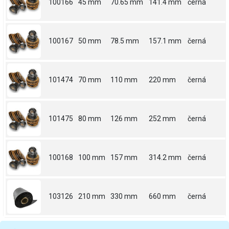
100166
45 mm
70.65 mm
141.4 mm
černá
100167
50 mm
78.5 mm
157.1 mm
černá
101474
70 mm
110 mm
220 mm
černá
101475
80 mm
126 mm
252 mm
černá
100168
100 mm
157 mm
314.2 mm
černá
103126
210 mm
330 mm
660 mm
černá