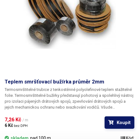
Teplem smršťovací bužírka průměr 2mm
Termosmrštitelné trubice z tenkostěnné polyolefinové teplem stažitelné
folie. Termosmrštitelné bužírky představují pohotový a spolehlivý nástroj
pro izolaci pájených drátových spojů, zpevňování drátových spojů a
jejich mechanickou ochranu nebo svazkování vodičů. Všude
v elektrotechnice, kde se dříve používala klasická bužírka nebo
elektrikářská izolační páska je nyní možné nasadit teplem smrštitelné
7,26 Kč 
/ m
Koupit
fólie.
6 Kč 
bez DPH
skladem
nad 100 m
Kód: