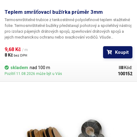
Teplem smršťovací bužírka průměr 3mm
Termosmrštitelné trubice z tenkostěnné polyolefinové teplem stažitelné
folie. Termosmrštitelné bužírky představují pohotový a spolehlivý nástroj
pro izolaci pájených drátových spojů, zpevňování drátových spojů a
jejich mechanickou ochranu nebo svazkování vodičů. Všude
v elektrotechnice, kde se dříve používala klasická bužírka nebo
elektrikářská izolační páska je nyní možné nasadit teplem smrštitelné
9,68 Kč 
/ m
Koupit
fólie.
8 Kč 
bez DPH
skladem
nad 100 m
Kód:
100152
Pozítří 11.08.2026 může být u Vás