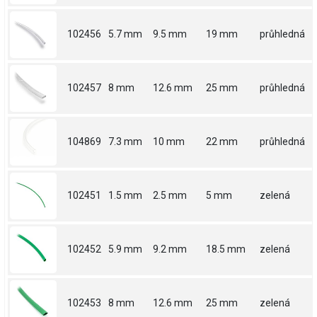
102456
5.7 mm
9.5 mm
19 mm
průhledná
102457
8 mm
12.6 mm
25 mm
průhledná
104869
7.3 mm
10 mm
22 mm
průhledná
102451
1.5 mm
2.5 mm
5 mm
zelená
102452
5.9 mm
9.2 mm
18.5 mm
zelená
102453
8 mm
12.6 mm
25 mm
zelená