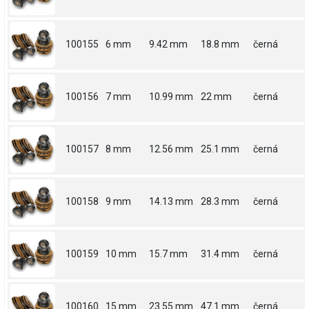
100155
6 mm
9.42 mm
18.8 mm
černá
100156
7 mm
10.99 mm
22 mm
černá
100157
8 mm
12.56 mm
25.1 mm
černá
100158
9 mm
14.13 mm
28.3 mm
černá
100159
10 mm
15.7 mm
31.4 mm
černá
100160
15 mm
23.55 mm
47.1 mm
černá