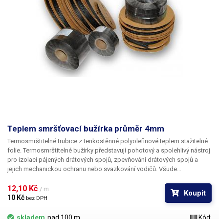
Teplem smršťovací bužírka průměr 4mm
Termosmrštitelné trubice z tenkostěnné polyolefinové teplem stažitelné
folie. Termosmrštitelné bužírky představují pohotový a spolehlivý nástroj
pro izolaci pájených drátových spojů, zpevňování drátových spojů a
jejich mechanickou ochranu nebo svazkování vodičů. Všude
v elektrotechnice, kde se dříve používala klasická bužírka nebo
elektrikářská izolační páska je nyní možné nasadit teplem smrštitelné
12,10 Kč 
/ m
Koupit
fólie.
10 Kč 
bez DPH
skladem
nad 100 m
Kód: