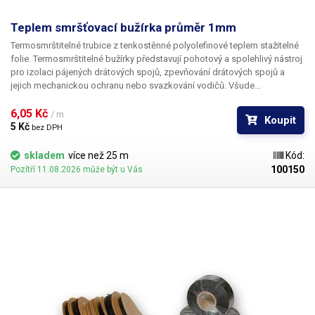
Teplem smršťovací bužírka průměr 1mm
Termosmrštitelné trubice z tenkostěnné polyolefinové teplem stažitelné
folie. Termosmrštitelné bužírky představují pohotový a spolehlivý nástroj
pro izolaci pájených drátových spojů, zpevňování drátových spojů a
jejich mechanickou ochranu nebo svazkování vodičů. Všude
v elektrotechnice, kde se dříve používala klasická bužírka nebo
elektrikářská izolační páska je nyní možné nasadit teplem smrštitelné
6,05 Kč 
/ m
Koupit
fólie.
5 Kč 
bez DPH
skladem
více než 25 m
Kód:
100150
Pozítří 11.08.2026 může být u Vás