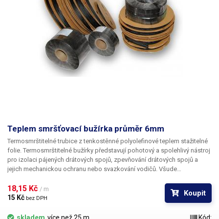
Teplem smršťovací bužírka průměr 6mm
Termosmrštitelné trubice z tenkostěnné polyolefinové teplem stažitelné
folie. Termosmrštitelné bužírky představují pohotový a spolehlivý nástroj
pro izolaci pájených drátových spojů, zpevňování drátových spojů a
jejich mechanickou ochranu nebo svazkování vodičů. Všude
v elektrotechnice, kde se dříve používala klasická bužírka nebo
elektrikářská izolační páska je nyní možné nasadit teplem smrštitelné
18,15 Kč 
/ m
Koupit
fólie.
15 Kč 
bez DPH
skladem
více než 25 m
Kód: