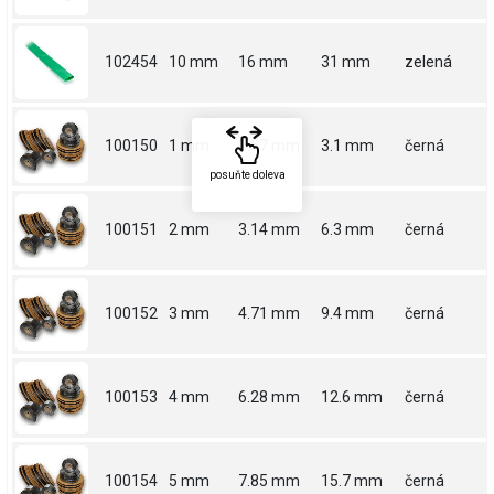
102454
10 mm
16 mm
31 mm
zelená
100150
1 mm
1.57 mm
3.1 mm
černá
posuňte doleva
100151
2 mm
3.14 mm
6.3 mm
černá
100152
3 mm
4.71 mm
9.4 mm
černá
100153
4 mm
6.28 mm
12.6 mm
černá
100154
5 mm
7.85 mm
15.7 mm
černá