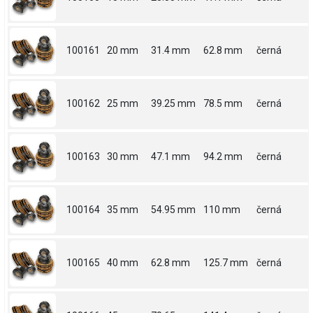
100161
20 mm
31.4 mm
62.8 mm
černá
100162
25 mm
39.25 mm
78.5 mm
černá
100163
30 mm
47.1 mm
94.2 mm
černá
100164
35 mm
54.95 mm
110 mm
černá
100165
40 mm
62.8 mm
125.7 mm
černá