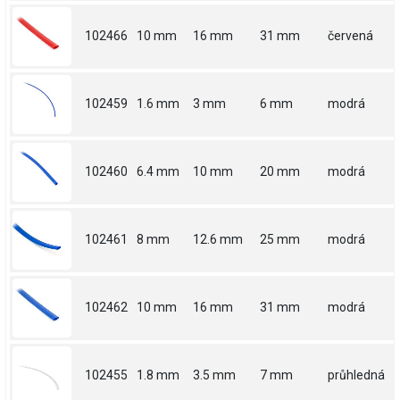
102466
10 mm
16 mm
31 mm
červená
102459
1.6 mm
3 mm
6 mm
modrá
102460
6.4 mm
10 mm
20 mm
modrá
102461
8 mm
12.6 mm
25 mm
modrá
102462
10 mm
16 mm
31 mm
modrá
102455
1.8 mm
3.5 mm
7 mm
průhledná