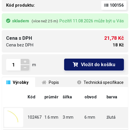
Kód produktu:
100156
skladem
Pozítří 11.08.2026 může být u Vás
(více než 25 m)
21,78 Kč
Cena s DPH
Cena bez DPH
18 Kč
Vložit do košíku
m
 Výrobky
 Popis
 Technická specifikace
Kód
průměr
šířka
obvod
barva
102467
1.6 mm
3 mm
6 mm
žlutá