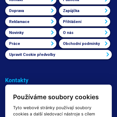
Doprava
Zapůjčka
Reklamace
Přihlášení
Novinky
O nás
Práce
Obchodní podmínky
Upravit Cookie předvolby
Kontakty
Obchodní oddělení Reklamace
Používáme soubory cookies
+420 603 357 606 +420 605 234 204
info@hotair.cz
Tyto webové stránky používají soubory
Fakturační a expediční oddělení
cookies a další sledovací nástroje s cílem