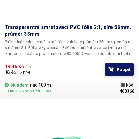
Transparentní smršťovací PVC fólie 2:1, šíře 56mm,
průměr 35mm
Průhledná teplem smrštitelná fólie (rukáv) o průměru 35mm s poměrem
smrštění 2:1.
Fólie je vyrobená z PVC po smrštění je velice tvrdá a drží
tvar. Ideální teplota pro smrštění je 80-105°C. Fólie se působením tepla
(nejlépe horkým vzduchem) smrští a zmenší svůj průměr. Tím jsou
předměty uvnitř folie účinně elektricky izolovány od okolí a ochráněny
19,36 Kč 
/ m
Koupit
před mechanickým poškozením. Smršťovací PVC rukáv je hojně využíván
16 Kč 
bez DPH
při výrobě akumulátorových bloků do ručního nářadí, RC modelů a
nouzových svítidel, jako návlečka na hrdle např. vinných lahví k ochraně
skladem
nad 100 m
Kód:
korkové zátky nebo jako izolace pro nejrůznější elektronické
400366
10.08.2026 může být u Vás
komponenty: zdroje, PWM regulátory apod.
​Uvedená cena je za 1m.
Pro
snadné a rychlé smrštění fólie doporučujeme použít horkovzdušnou
pistoli, nebo smrštovací tunel.