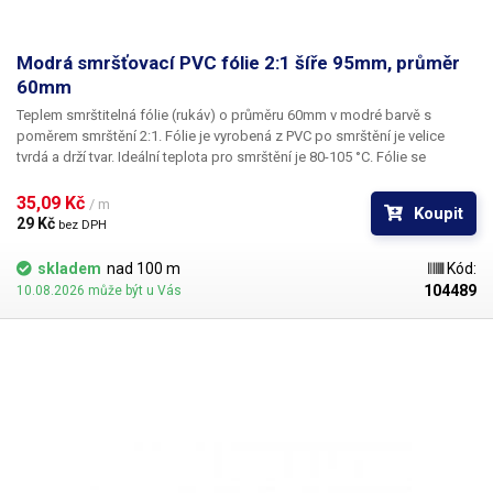
Modrá smršťovací PVC fólie 2:1 šíře 95mm, průměr
60mm
Teplem smrštitelná fólie (rukáv) o průměru 60mm v modré barvě s
poměrem smrštění 2:1.
Fólie je vyrobená z PVC po smrštění je velice
tvrdá a drží tvar. Ideální teplota pro smrštění je 80-105 °C. Fólie se
působením tepla (nejlépe horkým vzduchem) smrští a zmenší svůj
průměr. Tím jsou předměty uvnitř folie účinně elektricky izolovány od
35,09 Kč 
/ m
Koupit
okolí a ochráněny před mechanickým poškozením. Smršťovací PVC
29 Kč 
bez DPH
rukáv je hojně využíván při výrobě akumulátorových bloků do ručního
nářadí, RC modelů a nouzových svítidel, jako návlečka na hrdle např.
skladem
nad 100 m
Kód:
vinných lahví k ochraně korkové zátky nebo jako izolace pro nejrůznější
104489
10.08.2026 může být u Vás
elektronické komponenty: zdroje, PWM regulátory apod.
​Uvedená cena
je za 1 m.
Pro snadné a rychlé smrštění fólie doporučujeme
použít horkovzdušnou pistoli, nebo smrštovací tunel.