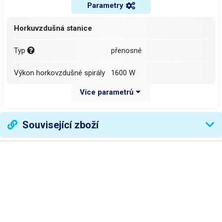
Parametry
Horkuvzdušná stanice
Typ
přenosné
Výkon horkovzdušné spirály
1600 W
Více parametrů
analogový
Ovládání teploty vzduchu
(potenciometrem)
Související zboží
Ukazatel teploty horkého
ne
vzduchu
Rozsah regulace teploty
60 - 600 °C
horkého vzduchu
řízením výstupního výkonu
Stabilizace teploty
(bez měření teploty)