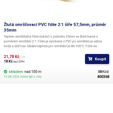
Žlutá smršťovací PVC fólie 2:1 šíře 57,5mm, průměr
35mm
Teplem smrštitelná fólie (rukáv) o průměru 35mm ve žluté barvě s
poměrem smrštění 2:1.
Fólie je vyrobená z PVC po smrštění je velice
tvrdá a drží tvar. Ideální teplota pro smrštění je 80-105°C. Fólie se
působením tepla (nejlépe horkým vzduchem) smrští a zmenší svůj
průměr. Tím jsou předměty uvnitř folie účinně elektricky izolovány od
21,78 Kč 
/ m
Koupit
okolí a ochráněny před mechanickým poškozením. Smršťovací PVC
18 Kč 
bez DPH
rukáv je hojně využíván při výrobě akumulátorových bloků do ručního
nářadí, RC modelů a nouzových svítidel, jako návlečka na hrdle např.
skladem
nad 100 m
Kód:
vinných lahví k ochraně korkové zátky nebo jako izolace pro nejrůznější
400368
10.08.2026 může být u Vás
elektronické komponenty: zdroje, PWM regulátory apod.
​Uvedená cena
je za 1m.
Pro snadné a rychlé smrštění fólie doporučujeme
použít horkovzdušnou pistoli, nebo smrštovací tunel.