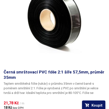
Černá smrštovací PVC fólie 2:1 šíře 57,5mm, průměr
35mm
Teplem smrštitelná fólie (rukáv) o průměru 35mm v černé barvě s
poměrem smrštění 2:1.
Fólie je vyrobená z PVC po smrštění je velice
tvrdá a drží tvar. Ideální teplota pro smrštění je 80-105°C. Fólie se
působením tepla (nejlépe horkým vzduchem) smrští a zmenší svůj
průměr. Tím jsou předměty uvnitř folie účinně elektricky izolovány od
21,78 Kč 
/ m
Koupit
okolí a ochráněny před mechanickým poškozením. Smršťovací PVC
18 Kč 
bez DPH