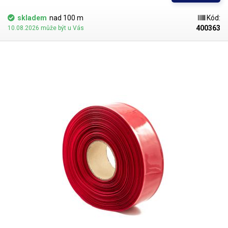
rukáv je hojně využíván při výrobě akumulátorových bloků do ručního
nářadí, RC modelů a nouzových svítidel, jako návlečka na hrdle např.
skladem
nad 100 m
Kód:
vinných lahví k ochraně korkové zátky nebo jako izolace pro nejrůznější
400363
10.08.2026 může být u Vás
elektronické komponenty: zdroje, PWM regulátory apod.
​Uvedená cena
je za 1m.
Pro snadné a rychlé smrštění fólie doporučujeme
použít horkovzdušnou pistoli, nebo smrštovací tunel.