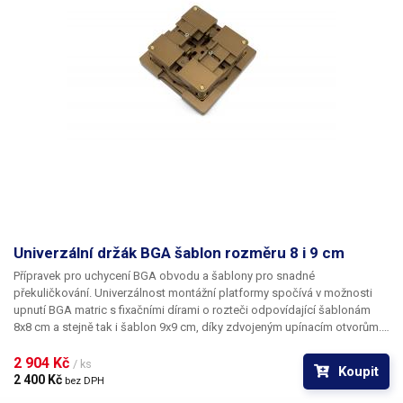
Typ generátoru foukaného
turbína
vzduchu
Průtok vzduchu
250 - 500 l/min
(regulovatelný)
Ovládání průtoku vzduchu
digitální (tlačítky)
Ukazatel průtoku vzduchu
ne
Funkce prodloužení
životnosti spirály horkého
ne
Univerzální držák BGA šablon rozměru 8 i 9 cm
vzduchu
Přípravek pro uchycení BGA obvodu a šablony pro snadné
překuličkování. Univerzálnost montážní platformy spočívá v možnosti
Mikropájka
ne
upnutí BGA matric s fixačními dírami o rozteči odpovídající šablonám
8x8 cm a stejně tak i šablon 9x9 cm, díky zdvojeným upínacím otvorům.
Držák je tak kompatibilní se všemi dostupnými typy nerezových šablon a
Desolder
ne
setů šablon z naší nabídky.
2 904 Kč 
/ ks
Koupit
2 400 Kč 
bez DPH
Odsávání zplodin od hrotu
ne