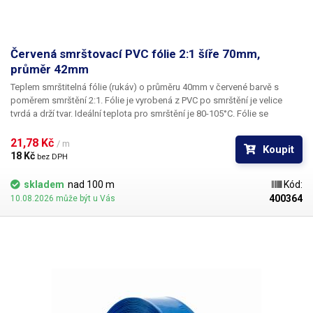
Červená smrštovací PVC fólie 2:1 šíře 70mm,
průměr 42mm
Teplem smrštitelná fólie (rukáv) o průměru 40mm v červené barvě s
poměrem smrštění 2:1.
Fólie je vyrobená z PVC po smrštění je velice
tvrdá a drží tvar. Ideální teplota pro smrštění je 80-105°C. Fólie se
působením tepla (nejlépe horkým vzduchem) smrští a zmenší svůj
průměr. Tím jsou předměty uvnitř folie účinně elektricky izolovány od
21,78 Kč 
/ m
Koupit
okolí a ochráněny před mechanickým poškozením. Smršťovací PVC
18 Kč 
bez DPH
rukáv je hojně využíván při výrobě akumulátorových bloků do ručního
nářadí, RC modelů a nouzových svítidel, jako návlečka na hrdle např.
skladem
nad 100 m
Kód:
vinných lahví k ochraně korkové zátky nebo jako izolace pro nejrůznější
400364
10.08.2026 může být u Vás
elektronické komponenty: zdroje, PWM regulátory apod.
​Uvedená cena
je za 1m.
Pro snadné a rychlé smrštění fólie doporučujeme
použít horkovzdušnou pistoli, nebo smrštovací tunel.