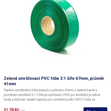
Zelená smršťovací PVC fólie 2:1 šíře 67mm, průměr
41mm
Teplem smrštitelná fólie (rukáv) o průměru 41mm v zelené barvě s
poměrem smrštění 2:1.
Fólie je vyrobená z PVC po smrštění je velice
tvrdá a drží tvar. Ideální teplota pro smrštění je 80-105°C. Fólie se
působením tepla (nejlépe horkým vzduchem) smrští a zmenší svůj
průměr. Tím jsou předměty uvnitř folie účinně elektricky izolovány od
21,78 Kč 
/ m