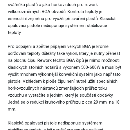
svářečku plastů a jako horkovzduch pro rework
velkorozměrných BGA obvodů. Kontrola teploty je
esenciální zejména pro využití při sváření plastů. Klasická
opalovací pistole nedisponuje systémem stabilizace
teploty
Pro odpájení a zpětné připájení velkých BGA je kromě
udržování teploty důležitý také výkon, který je nutný přenést
na plochu čipu. Rework těchto BGA čipů je mimo možnosti
klasických stolních hotairů s výkonem 500-600W a musí být
využit mnohem výkonnější konvekční systém jako např tato
pistole. Vzhledem k ploše čipu není nutné užití speciálních
horkovzdušných nástavců zmenšujících průřez toku
vzduchu a vystačíte s jedním, který je součástí dodávky.
Jedná se o redukci kruhového průřezu z cca 29 mm na 18
mm.
Klasická opalovací pistole nedisponuje systémem