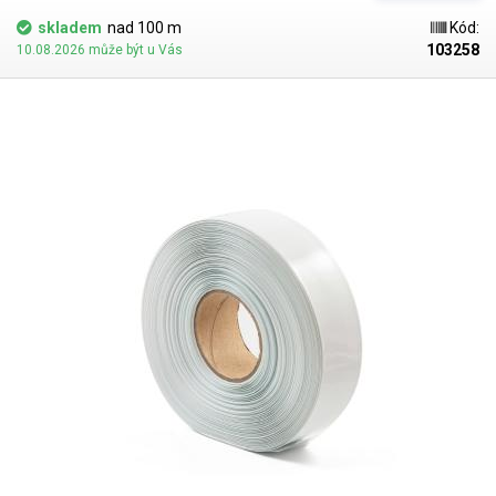
nářadí, RC modelů a nouzových svítidel, jako návlečka na hrdle např.
skladem
nad 100 m
Kód:
vinných lahví k ochraně korkové zátky nebo jako izolace pro nejrůznější
103258
10.08.2026 může být u Vás
elektronické komponenty: zdroje, PWM regulátory apod.
Uvedená cena
je za 1m.
Pro snadné a rychlé smrštění fólie doporučujeme
použít horkovzdušnou pistoli, nebo smrštovací tunel.