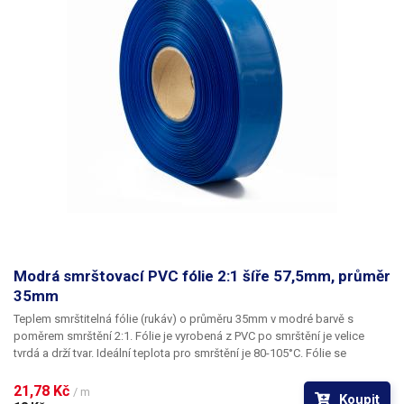
Modrá smrštovací PVC fólie 2:1 šíře 57,5mm, průměr
35mm
Teplem smrštitelná fólie (rukáv) o průměru 35mm v modré barvě s
poměrem smrštění 2:1.
Fólie je vyrobená z PVC po smrštění je velice
tvrdá a drží tvar. Ideální teplota pro smrštění je 80-105°C. Fólie se
působením tepla (nejlépe horkým vzduchem) smrští a zmenší svůj
průměr. Tím jsou předměty uvnitř folie účinně elektricky izolovány od
21,78 Kč 
/ m
Koupit