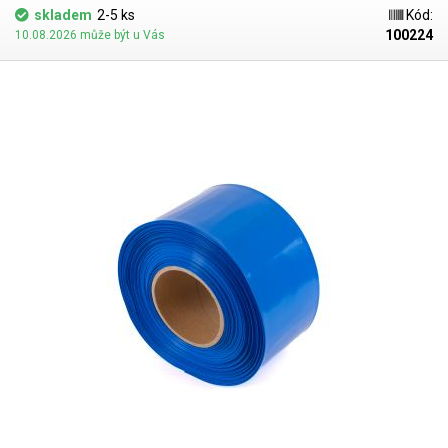
mikropájky
skladem
2-5 ks
Kód:
100224
10.08.2026 může být u Vás
Vakuová pinzeta
ne
Předehřev
ne
Laboratorní zdroj
ne
Hmotnost stanice [kg]
0.8 kg
Napájecí napětí
230V/50Hz
Rozměry (šířka - výška -
délka 250 mm, průměr 75
hloubka) [mm]
mm
Váha balení [kg]:
0.82 kg