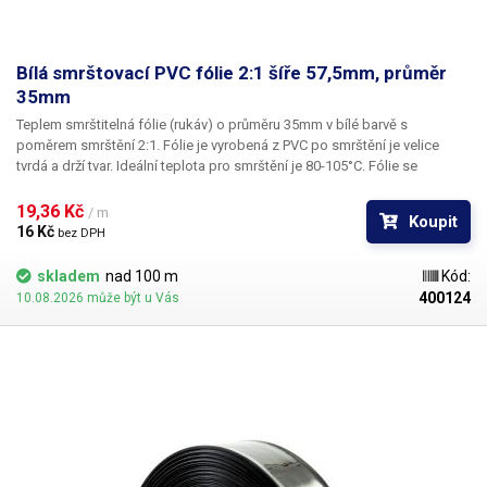
Bílá smrštovací PVC fólie 2:1 šíře 57,5mm, průměr
35mm
Teplem smrštitelná fólie (rukáv) o průměru 35mm v bílé barvě s
poměrem smrštění 2:1.
Fólie je vyrobená z PVC po smrštění je velice
tvrdá a drží tvar. Ideální teplota pro smrštění je 80-105°C. Fólie se
působením tepla (nejlépe horkým vzduchem) smrští a zmenší svůj
průměr. Tím jsou předměty uvnitř folie účinně elektricky izolovány od
19,36 Kč 
/ m
Koupit
okolí a ochráněny před mechanickým poškozením. Smršťovací PVC
16 Kč 
bez DPH
rukáv je hojně využíván při výrobě akumulátorových bloků do ručního
nářadí, RC modelů a nouzových svítidel, jako návlečka na hrdle např.
skladem
nad 100 m
Kód:
vinných lahví k ochraně korkové zátky nebo jako izolace pro nejrůznější
400124
10.08.2026 může být u Vás
elektronické komponenty: zdroje, PWM regulátory apod.
​Uvedená cena
je za 1m.
Pro snadné a rychlé smrštění fólie doporučujeme
použít horkovzdušnou pistoli, nebo smrštovací tunel.