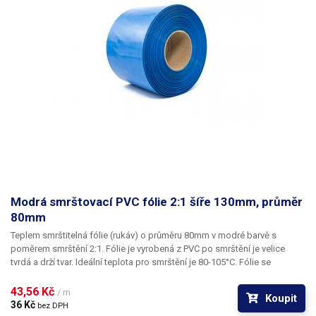
Modrá smrštovací PVC fólie 2:1 šíře 130mm, průměr
80mm
Teplem smrštitelná fólie (rukáv) o průměru 80mm v modré barvě s
poměrem smrštění 2:1.
Fólie je vyrobená z PVC po smrštění je velice
tvrdá a drží tvar. Ideální teplota pro smrštění je 80-105°C. Fólie se
působením tepla (nejlépe horkým vzduchem) smrští a zmenší svůj
průměr. Tím jsou předměty uvnitř folie účinně elektricky izolovány od
43,56 Kč 
/ m
Koupit
okolí a ochráněny před mechanickým poškozením. Smršťovací PVC
36 Kč 
bez DPH
rukáv je hojně využíván při výrobě akumulátorových bloků do ručního