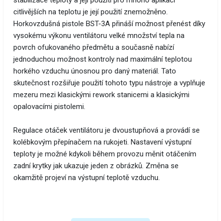
stabilizace teploty a její použití pro mnoho aplikací
citlivějších na teplotu je její použití znemožněno.
Horkovzdušná pistole BST-3A přináší možnost přenést díky
vysokému výkonu ventilátoru velké množství tepla na
povrch ofukovaného předmětu a současně nabízí
jednoduchou možnost kontroly nad maximální teplotou
horkého vzduchu únosnou pro daný materiál. Tato
skutečnost rozšiřuje použití tohoto typu nástroje a vyplňuje
mezeru mezi klasickými rework stanicemi a klasickými
opalovacími pistolemi.
Regulace otáček ventilátoru je dvoustupňová a provádí se
kolébkovým přepínačem na rukojeti. Nastavení výstupní
teploty je možné kdykoli během provozu měnit otáčením
zadní krytky jak ukazuje jeden z obrázků. Změna se
okamžitě projeví na výstupní teplotě vzduchu.