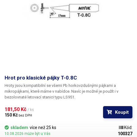
Hrot pro klasické pájky T-0.8C
Hroty jsou kompatibilní se všemi Pb horkovzdušnými pájkami a
mikropájkami, které máme v nabídce. Navíc je možné je použít i v
bezolovnaté letovací stanici typu LS951.
181,50 Kč 
/ ks
Koupit
150 Kč 
bez DPH
skladem
více než 25 ks
Kód:
100327
10.08.2026 může být u Vás