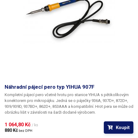
Náhradní pájecí pero typ YIHUA 907F
Kompletní pájecí pero včetně hrotu pro stanice YIHUA s pětikolíkovým
konektorem pro mikropájku. Jedná se o páječky 936A, 937D+, 872D+,
939/939D, 937BD+, 862D+, 853AAA a kompatibilní. Hrot pera se může od
obrázku lišit v závislosti na šarži dodané výrobcem.
1 064,80 Kč 
/ ks
Koupit
880 Kč 
bez DPH