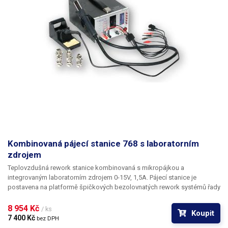
Kombinovaná pájecí stanice 768 s laboratorním
zdrojem
Teplovzdušná rework stanice kombinovaná s mikropájkou a
integrovaným laboratorním zdrojem 0-15V, 1,5A. Pájecí stanice je
postavena na platformě špičkových bezolovnatých rework systémů řady
2738 obohacená o funkci časovače automatického vypnutí horkého
vzduchu. Všechny parametry pájecích komponent systému i
8 954 Kč 
/ ks
Koupit
laboratorního zdroje jsou během práce neustále zobrazovány na
7 400 Kč 
bez DPH
segmentových LED displejích.