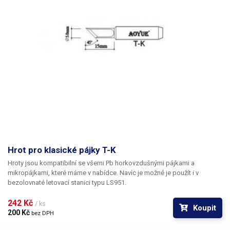
Hrot pro klasické pájky T-K
Hroty jsou kompatibilní se všemi Pb horkovzdušnými pájkami a
mikropájkami, které máme v nabídce. Navíc je možné je použít i v
bezolovnaté letovací stanici typu LS951.
242 Kč 
/ ks
Koupit
200 Kč 
bez DPH