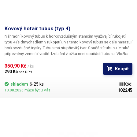
Výkon
50 W
Ovládání teploty
digitální (tlačítky)
Ukazatel teploty
digitální (displej)
Kovový hotair tubus (typ 4)
Náhradní kovový tubus k horkovzdušným stanicím využivající rukojetí
Rozsah regulace teploty
200 - 500 °C
typu 4 (s dmychadlem v rukojeti). Na tento kovový tubus se dále nasazují
horkovzdušné trysky. Tubus má stupňovitý tvar. Součástí tubusu je také
připevněný zemnící vodič. Izolační vložka není součástí tubusu. Vložka je
Funkce prodloužení
ne
součástí náhradního topného tělesa.
životnosti hrotu
350,90 Kč 
/ ks
Koupit
290 Kč 
bez DPH
Odpor hrotu proti zemnění
< 2 Ω
skladem
6-25 ks
Kód:
Potenciál hrotu proti
102245
10.08.2026 může být u Vás
< 2 mV
zemnění
Pracovní napětí pro ohřev
24 V
hrotu
Výměnné hroty (typ)
klasické řada 900-T