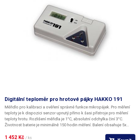
Typ generátoru foukaného
turbína
vzduchu
Průtok vzduchu
1 - 120 l/min
(regulovatelný)
analogový
Ovládání průtoku vzduchu
(potenciometrem)
Ukazatel průtoku vzduchu
ne
Funkce prodloužení
životnosti spirály horkého
ano
vzduchu
Digitální teploměr pro hrotové pájky HAKKO 191
Měřidlo pro kalibraci a ověření správné funkce mikropájek. Pro měření
Mikropájka
ano
teploty je k dispozici senzor upnutý přímo k šasi přístroje pro měření
teploty hrotu. Rozlišení měřidla je 1°C, absolutní odchylka činí 3°C.
Desolder
ne
Životnost baterie je minimálně 150 hodin měření. Balení obsahuje 5x
teplotní čidlo; pokud bude přístroj indikovat přepálení senzoru,
jednoduše jej vyměňte. Další čidla je samozřejmě možno dokoupit.
1 452 Kč 
/ ks
Odsávání zplodin od hrotu