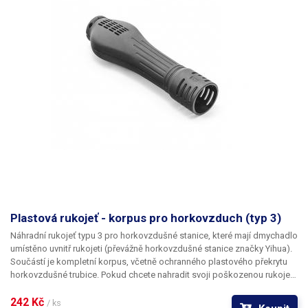
Typ pájecího pera
YIHUA 907F
Laboratorní zdroj
Druh zdroje
lineární
Připojení k počítači
ne
Počet kanálů
1
Symetrické napájení
ne
Režim zdroje
CV (Constant Voltage)
Plastová rukojeť - korpus pro horkovzduch (typ 3)
Náhradní rukojeť typu 3 pro horkovzdušné stanice
Měřidla
digitálníanalogová
, které mají dmychadlo
umístěno uvnitř rukojeti (převážně horkovzdušné stanice značky Yihua).
Součástí je kompletní korpus, včetně ochranného plastového překrytu
Rozlišení měřidla napětí
horkovzdušné trubice. Pokud chcete nahradit svoji poškozenou rukojeť
100 mV
(dílek) D=
(prasklou či opálenou), nejprve ji dobře porovnejte s fotografií.
Vyrobeno z tvrzeného plastu. Kovový tubus ani vnitřní elektronika není
242 Kč 
/ ks