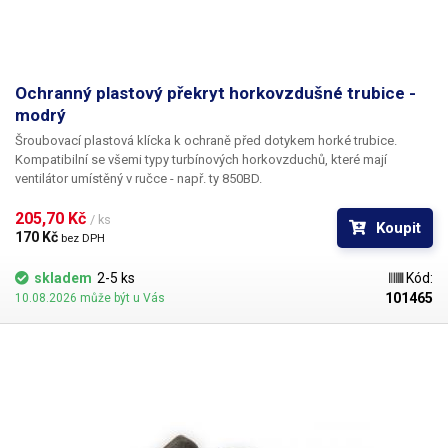
Ochranný plastový překryt horkovzdušné trubice -
modrý
Šroubovací plastová klícka k ochraně před dotykem horké trubice.
Kompatibilní se všemi typy turbínových horkovzduchů, které mají
ventilátor umístěný v ručce - např. ty 850BD.
205,70 Kč 
/ ks
Koupit
170 Kč 
bez DPH
skladem
2-5 ks
Kód:
101465
10.08.2026 může být u Vás