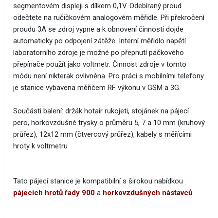
segmentovém displeji s dílkem 0,1V. Odebíraný proud
odečtete na ručičkovém analogovém měřidle. Při překročení
proudu 3A se zdroj vypne a k obnovení činnosti dojde
automaticky po odpojení zátěže. Interní měřidlo napětí
laboratorního zdroje je možné po přepnutí páčkového
přepínače použít jako voltmetr. Činnost zdroje v tomto
módu není nikterak ovlivněna. Pro práci s mobilními telefony
je stanice vybavena měřičem RF výkonu v GSM a 3G.
Součásti balení: držák hotair rukojeti, stojánek na pájecí
pero, horkovzdušné trysky o průměru 5, 7 a 10 mm (kruhový
průřez), 12x12 mm (čtvercový průřez), kabely s měřícími
hroty k voltmetru
Tato pájecí stanice je kompatibilní s širokou nabídkou
pájecích hrotů řady 900
a
horkovzdušných nástavců
.