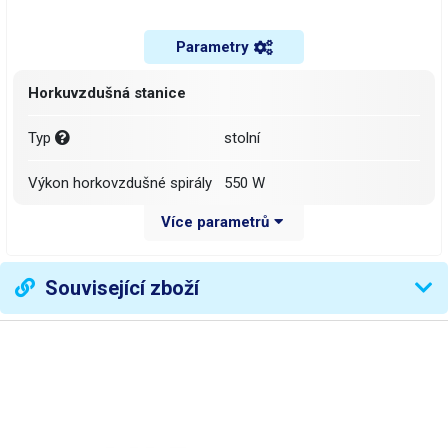
Parametry
Horkuvzdušná stanice
Typ
stolní
Výkon horkovzdušné spirály
550 W
Více parametrů
Ovládání teploty vzduchu
digitální (tlačítky)
Ukazatel teploty horkého
Související zboží
digitální (displej)
vzduchu
Rozsah regulace teploty
100 - 500 °C
horkého vzduchu
Stabilizace teploty
měřením výstupní teploty