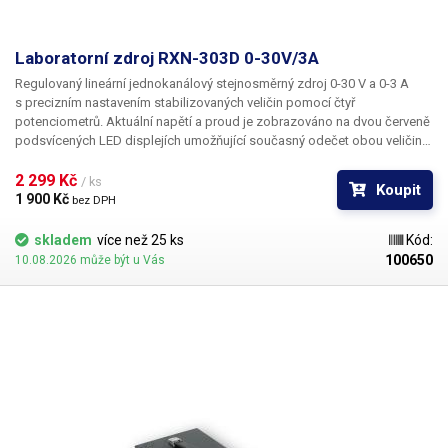
Laboratorní zdroj RXN-303D 0-30V/3A
Regulovaný lineární jednokanálový stejnosměrný zdroj 0-30 V a 0-3 A
s precizním nastavením stabilizovaných veličin pomocí čtyř
potenciometrů. Aktuální napětí a proud je zobrazováno na dvou červeně
podsvícených LED displejích umožňující současný odečet obou veličin.
Zdroj umí pracovat v režimech CV i CC;
2 299 Kč 
/ ks
Koupit
1 900 Kč 
bez DPH
skladem
více než 25 ks
Kód:
100650
10.08.2026 může být u Vás