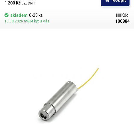
Koupit
ne
1 200 Kč 
bez DPH
mikropájky
skladem
6-25 ks
Kód:
Vakuová pinzeta
ne
100884
10.08.2026 může být u Vás
Předehřev
ne
Laboratorní zdroj
ano
Hmotnost stanice [kg]
4 kg
Hmotnost ruční části [g]
190 g
Napájecí napětí
230V/50Hz
Rozměry (šířka - výška -
195-140-250 mm
hloubka) [mm]
Mikropájka