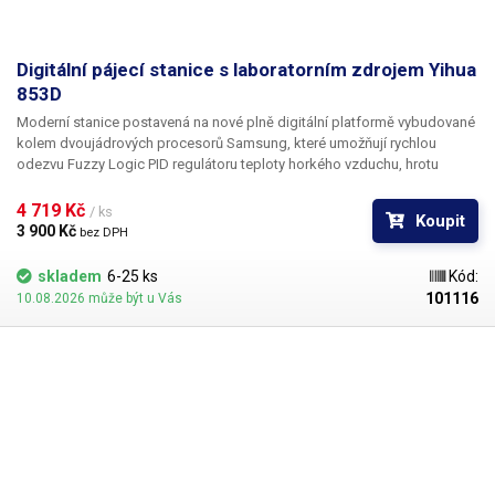
Digitální pájecí stanice s laboratorním zdrojem Yihua
853D
Moderní stanice postavená na nové plně digitální platformě vybudované
kolem dvoujádrových procesorů Samsung, které umožňují rychlou
odezvu Fuzzy Logic PID regulátoru teploty horkého vzduchu, hrotu
mikropájky i stabilizovaného regulovaného zdroje. Obvodové řešení
stanice, kvalita komponent a stejně tak dílenské zpracování výrobků
4 719 Kč 
/ ks
Koupit
Yihua představuje posun o třídu výše oproti entry-level systémům řady
3 900 Kč 
bez DPH
850 a 852.
skladem
6-25 ks
Kód:
101116
10.08.2026 může být u Vás