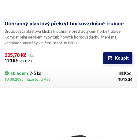
Ochranný plastový překryt horkovzdušné trubice
Šroubovací plastová klícka k ochraně před dotykem horké trubice.
Kompatibilní se všemi typy turbínových horkovzduchů, které mají
ventilátor umístěný v ručce - např. ty 850BD.
205,70 Kč 
/ ks
Koupit
170 Kč 
bez DPH
skladem
2-5 ks
Kód:
101204
10.08.2026 může být u Vás