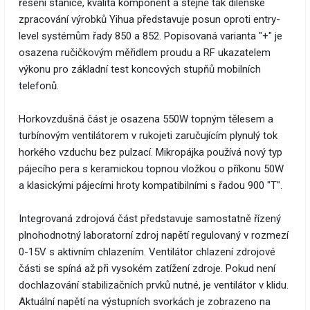
řešení stanice, kvalita komponent a stejně tak dílenské
zpracování výrobků Yihua představuje posun oproti entry-
level systémům řady 850 a 852. Popisovaná varianta "+" je
osazena ručičkovým měřidlem proudu a RF ukazatelem
výkonu pro základní test koncových stupňů mobilních
telefonů.
Horkovzdušná část je osazena 550W topným tělesem a
turbínovým ventilátorem v rukojeti zaručujícím plynulý tok
horkého vzduchu bez pulzací. Mikropájka používá nový typ
pájecího pera s keramickou topnou vložkou o příkonu 50W
a klasickými pájecími hroty kompatibilními s řadou 900 "T".
Integrovaná zdrojová část představuje samostatně řízený
plnohodnotný laboratorní zdroj napětí regulovaný v rozmezí
0-15V s aktivním chlazením. Ventilátor chlazení zdrojové
části se spíná až při vysokém zatížení zdroje. Pokud není
dochlazování stabilizačních prvků nutné, je ventilátor v klidu.
Aktuální napětí na výstupních svorkách je zobrazeno na