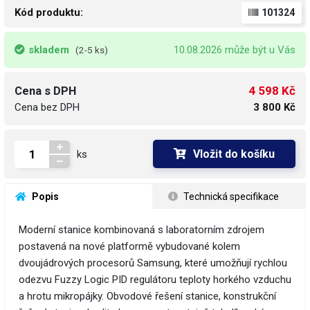
Kód produktu:
101324
skladem
10.08.2026 může být u Vás
(2-5 ks)
4 598 Kč
Cena s DPH
Cena bez DPH
3 800 Kč
Vložit do košíku
ks
 Popis
 Technická specifikace
Moderní stanice kombinovaná s laboratorním zdrojem
postavená na nové platformě vybudované kolem
dvoujádrových procesorů Samsung, které umožňují rychlou
odezvu Fuzzy Logic PID regulátoru teploty horkého vzduchu
a hrotu mikropájky. Obvodové řešení stanice, konstrukční