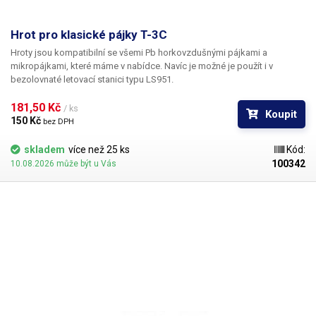
Hrot pro klasické pájky T-3C
Hroty jsou kompatibilní se všemi Pb horkovzdušnými pájkami a
mikropájkami, které máme v nabídce. Navíc je možné je použít i v
bezolovnaté letovací stanici typu LS951.
181,50 Kč 
/ ks
Koupit
150 Kč 
bez DPH
skladem
více než 25 ks
Kód:
100342
10.08.2026 může být u Vás