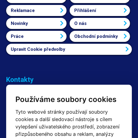
Reklamace
Přihlášení
Novinky
O nás
Práce
Obchodní podmínky
Upravit Cookie předvolby
Kontakty
Obchodní oddělení Reklamace
Používáme soubory cookies
+420 603 357 606 +420 605 234 204
info@hotair.cz
Tyto webové stránky používají soubory
Fakturační a expediční oddělení
cookies a další sledovací nástroje s cílem
+420 605 259 759
vylepšení uživatelského prostředí, zobrazení
(Po–Pá: 7:30 – 15:00)
přizpůsobeného obsahu a reklam, analýzy
Technické oddělení