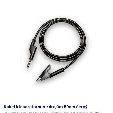
použít do 5A. Lineární transformátorový zdroj Korad KA3303P umožňuje
také ukládání až pěti nastavených hodnot do paměti, přičemž jejich
navolení je velice snadné - přímo pomocí tlačítka M1-5 na ovládacím
panelu. Nastavování napětí je velice přesné a rychlé, díky použití
krokových otočných regulátorů s funkcí tlačítka pro přepínání mezi
jednotlivými desetinnými místy. Zvolené napětí i proud se zobrazuje na
velkém displeji složeném ze 4 menších segmentových displejů, každý se
zobrazením 4 číselných míst. U napětí je měřená hodnota zobrazena na
dvě desetinná čísla (XX.YY) a u proudu na tři (X.YYY). Na displeji najdete
také indikátory zvolené paměti, indikaci CC, CV, OCP a OVP.
Kabel k laboratorním zdrojům 50cm černý