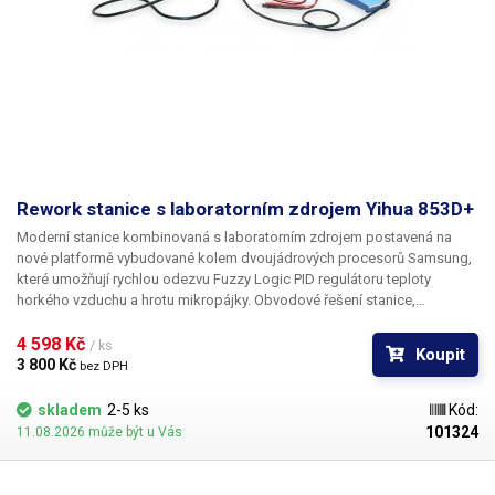
Přesnost měření proudu
± 2 %
Galvanické oddělení od sítě
ano
Hmotnost
3.3 kg
Napájecí napětí
230V/50Hz
Rework stanice s laboratorním zdrojem Yihua 853D+
Moderní stanice kombinovaná s laboratorním zdrojem postavená na
Rozměry (šířka - výška -
130-150-280 mm
nové platformě vybudované kolem dvoujádrových procesorů Samsung,
hloubka) [mm]
které umožňují rychlou odezvu Fuzzy Logic PID regulátoru teploty
horkého vzduchu a hrotu mikropájky. Obvodové řešení stanice,
Proud
3 A
konstrukční řešení stanice, kvalita komponent a stejně tak dílenské
zpracování výrobků Yihua představuje posun oproti entry-level
4 598 Kč 
/ ks
Koupit
systémům řady 850 a 852. Popisovaná varianta "+" je osazena
3 800 Kč 
Napětí
30 V
bez DPH
ručičkovým měřidlem proudu a RF ukazatelem výkonu pro základní test
koncových stupňů mobilních telefonů.
skladem
2-5 ks
Kód:
Váha balení [kg]:
3.7 kg
101324
11.08.2026 může být u Vás