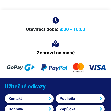
hodnota zobrazena na dvě desetinná čísla (XX.YY) a u proudu na tři
(X.YYY). Na displeji najdete také indikátory zvolené paměti, indikaci CC,
CV, OCP a OVP.
Otevírací doba:
8:00 - 16:00
Zobrazit na mapě
Užitečné odkazy
Kontakt
Publicita
Doprava
Zapůjčka