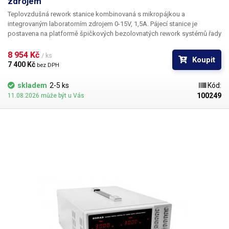
zdrojem
Teplovzdušná rework stanice kombinovaná s mikropájkou a
integrovaným laboratorním zdrojem 0-15V, 1,5A. Pájecí stanice je
postavena na platformě špičkových bezolovnatých rework systémů řady
2738 obohacená o funkci časovače automatického vypnutí horkého
vzduchu. Všechny parametry pájecích komponent systému i
8 954 Kč 
/ ks
Koupit
laboratorního zdroje jsou během práce neustále zobrazovány na
7 400 Kč 
bez DPH
segmentových LED displejích.
skladem
2-5 ks
Kód:
100249
11.08.2026 může být u Vás