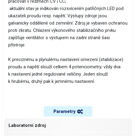
pracovat v režimech CV i CC;
aktuální stav je indikován rozsvícením patřičných LED pod
ukazateli proudu resp. napětí. Výstupy zdroje jsou
galvanicky oddělené od zemnění. Zdroj je vybaven ochranou
proti zkratu. Chlazení výkonového stabilizačního prvku
zajišťuje ventilátor s výstupem na zadní straně šasi
přístroje.
K preciznímu a plynulému nastavení omezení (stabilizace)
proudu a napětí slouží celkem 4 potenciometry; vždy dva
k nastavení jedné regulované veličiny. Jeden slouží
k hrubému, druhý pak k jemnému nastavení.
Parametry
Laboratorní zdroj