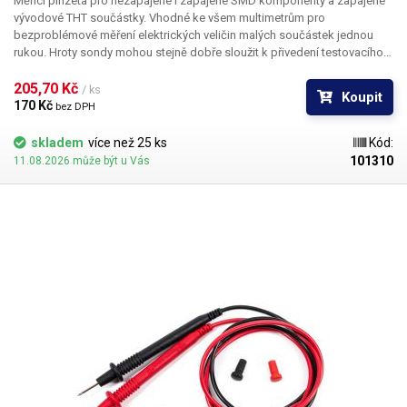
Měřící pinzeta pro nezapájené i zapájené SMD komponenty a zapájené
vývodové THT součástky. Vhodné ke všem multimetrům pro
bezproblémové měření elektrických veličin malých součástek jednou
rukou. Hroty sondy mohou stejně dobře sloužit k přivedení testovacího
signálu nebo napětí na kontakty součástky. Ideálním užitím je testování
SMD LED a to zejména zapájených v LED páscích.
205,70 Kč 
/ ks
Koupit
170 Kč 
bez DPH
skladem
více než 25 ks
Kód:
101310
11.08.2026 může být u Vás