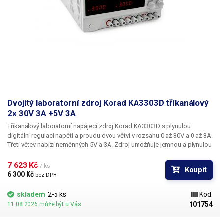
Dvojitý laboratorní zdroj Korad KA3303D tříkanálový
2x 30V 3A +5V 3A
Tříkanálový laboratorní napájecí zdroj Korad KA3303D
s plynulou
digitální regulací napětí a proudu dvou větví v rozsahu
0 až 30V a 0 až 3A
.
Třetí větev nabízí neměnných
5V a 3A
. Zdroj umožňuje jemnou a plynulou
regulaci po 10mV a 1mA. Lineární transformátorový zdroj Korad
KA3303D umožňuje ukládání až pěti nastavených hodnot do paměti,
7 623 Kč 
/ ks
Koupit
přičemž jejich navolení je velice snadné - přímo pomocí tlačítka M1-5 na
6 300 Kč 
bez DPH
ovládacím panelu. Nastavování napětí je velice přesné a rychlé, díky
použití krokových otočných regulátorů s funkcí tlačítka pro přepínání
skladem
2-5 ks
Kód:
mezi jednotlivými desetinnými místy. Zvolené napětí i proud se
101754
11.08.2026 může být u Vás
zobrazuje na velkém displeji složeném ze 4 menších segmentových
displejů, každý se zobrazením 4 číselných míst. U napětí je měřená