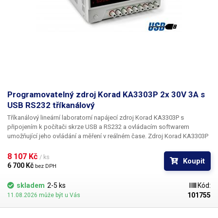
Programovatelný zdroj Korad KA3303P 2x 30V 3A s
USB RS232 tříkanálový
Tříkanálový lineární laboratorní napájecí zdroj
Korad KA3303P s
připojením k počítači
skrze
USB a RS232
a ovládacím softwarem
umožňující jeho
ovládání a měření v reálném čase.
Zdroj Korad KA3303P
nabízí plynulou digitální regulaci napětí a proudu dvou větví v rozsahu 0
až 30V a 0 až 3A. Třetí větev disponuje neměnnými 5V a 3A. Zdroj
8 107 Kč 
/ ks
Koupit
umožňuje jemnou a plynulou regulaci po 10mV a 1mA. Na čelním panelu
6 700 Kč 
bez DPH
zdroje naleznete 9 svorek pro připojení kabelů a to jak pomocí zdířek,
tak pomocí závitu. Každá větev má také zemnící konektor (kostra).
skladem
2-5 ks
Kód:
Všechny větve jsou od sebe galvanicky odděleny a lze je ovládat
101755
11.08.2026 může být u Vás
nezávisle na sobě (mimo třetí 5V větve, kterou nelze ovládat). Součástí
dodávky jsou dva páry kabelů zakončených krokosvorkami, které lze