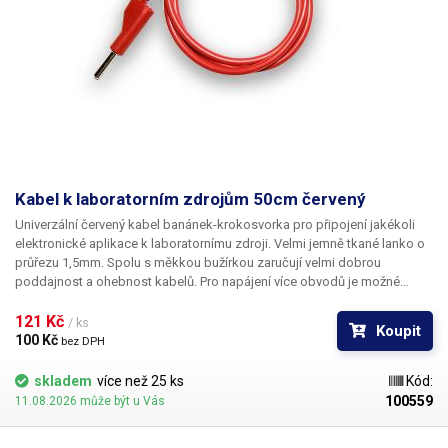
Kabel k laboratorním zdrojům 50cm červený
Univerzální červený kabel banánek-krokosvorka pro připojení jakékoli
elektronické aplikace k laboratornímu zdroji. Velmi jemně tkané lanko o
průřezu 1,5mm. Spolu s měkkou bužírkou zaručují velmi dobrou
poddajnost a ohebnost kabelů. Pro napájení více obvodů je možné
kabely zasouvat banánky do sebe a vytvářet v obvodu uzly. K dispozici v
několika barevných provedeních pro rozlišení polarity: červená, černá,
121 Kč 
/ ks
Koupit
modrá, žlutá, zelená.
100 Kč 
bez DPH
skladem
více než 25 ks
Kód:
100559
11.08.2026 může být u Vás