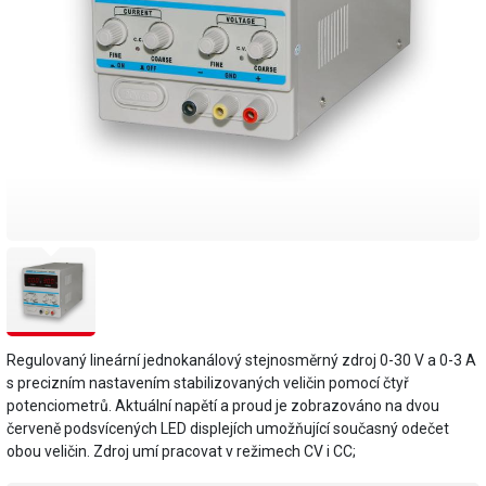
Regulovaný lineární jednokanálový stejnosměrný zdroj 0-30 V a 0-3 A
s precizním nastavením stabilizovaných veličin pomocí čtyř
potenciometrů. Aktuální napětí a proud je zobrazováno na dvou
červeně podsvícených LED displejích umožňující současný odečet
obou veličin. Zdroj umí pracovat v režimech CV i CC;