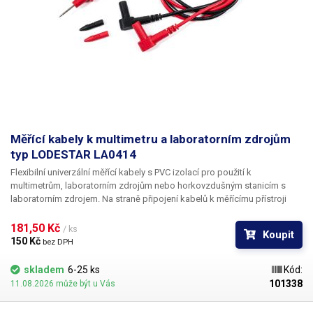
Měřící kabely k multimetru a laboratorním zdrojům
typ LODESTAR LA0414
Flexibilní univerzální měřící kabely s PVC izolací pro použití k
multimetrům, laboratorním zdrojům nebo horkovzdušným stanicím s
laboratorním zdrojem. Na straně připojení kabelů k měřícímu přístroji
jsou použity klasické banánky bez ochranné plastové trubičky, což je
činí všestranně použitelné pro zasunutí do libovolného provedení
181,50 Kč 
/ ks
Koupit
banánkových vývodů.
150 Kč 
bez DPH
skladem
6-25 ks
Kód:
101338
11.08.2026 může být u Vás