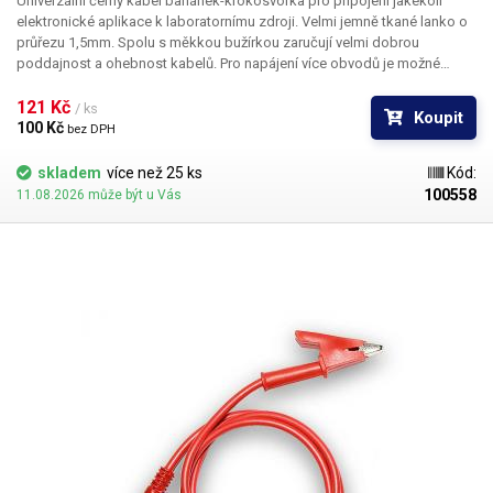
Univerzální černý kabel banánek-krokosvorka pro připojení jakékoli
elektronické aplikace k laboratornímu zdroji. Velmi jemně tkané lanko o
průřezu 1,5mm. Spolu s měkkou bužírkou zaručují velmi dobrou
poddajnost a ohebnost kabelů. Pro napájení více obvodů je možné
kabely zasouvat banánky do sebe a vytvářet v obvodu uzly. K dispozici v
několika barevných provedeních pro rozlišení polarity: červená, černá,
121 Kč 
/ ks
Koupit
modrá, žlutá, zelená.
100 Kč 
bez DPH
skladem
více než 25 ks
Kód:
100558
11.08.2026 může být u Vás