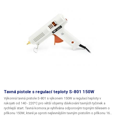
Teplotní odolnost
55 °C
Hmotnost
1kg (32 tyček)
Váha balení [kg]:
1 kg
Tavná pistole s regulací teploty S-801 150W
Výkonná tavná pistole S-801 s výkonem 150W a regulací teploty v
rukojeti od 140 - 220°C
pro větší objemy dávkování tavných tyčinek a
rychlejší start. Tavná komora je vyhřívána odporovým
topným tělesem o
příkonu 150W
, které je oproti nejlevnějším tavným pistolím o příkonu 16-