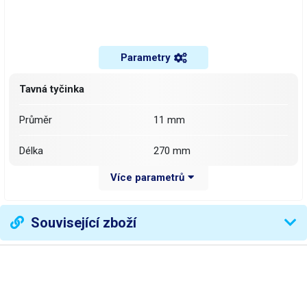
Parametry
Tavná tyčinka
Průměr
11 mm
Délka
270 mm
Více parametrů
Základní barevný odstín
žlutá
Barva
nažloutlá průsvitná hmota
Související zboží
Třpytivá
ne
Bod měknutí
65 °C
Pracovní teplota
150 °C