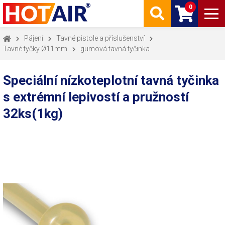
0
Pájení
Tavné pistole a příslušenství
Tavné tyčky Ø11mm
gumová tavná tyčinka
Speciální nízkoteplotní tavná tyčinka
s extrémní lepivostí a pružností
32ks(1kg)