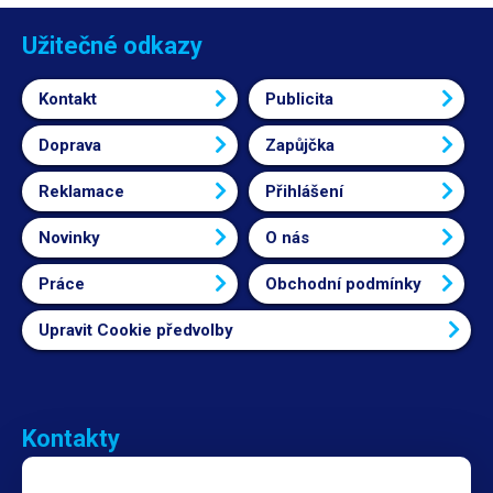
Užitečné odkazy
Kontakt
Publicita
Doprava
Zapůjčka
Reklamace
Přihlášení
Novinky
O nás
Práce
Obchodní podmínky
Upravit Cookie předvolby
Kontakty
Obchodní oddělení Reklamace