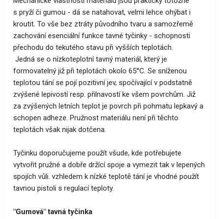
Mechanické vlastnosti materiálu jsou prakticky totožné
s pryží či gumou - dá se natahovat, velmi lehce ohýbat i
kroutit. To vše bez ztráty původního tvaru a samozřemě
zachování esenciální funkce tavné tyčinky - schopnosti
přechodu do tekutého stavu při vyšších teplotách.
Jedná se o nízkoteplotní tavný materiál, který je
formovatelný již při teplotách okolo 65°C. Se sníženou
teplotou tání se pojí pozitivní jev, spočívající v podstatně
zvýšené lepivostí resp. přilnavostí ke všem povrchům. Již
za zvýšených letních teplot je povrch při pohmatu lepkavý a
schopen adheze. Pružnost materiálu není při těchto
teplotách však nijak dotčena.
Tyčinku doporučujeme použít všude, kde potřebujete
vytvořit pružné a dobře držící spoje a vymezit tak v lepených
spojích vůli. vzhledem k nízké teplotě tání je vhodné použít
tavnou pistoli s regulací teploty.
"Gumová" tavná tyčinka