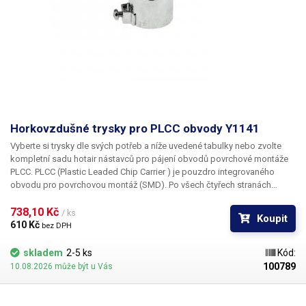
Horkovzdušné trysky pro PLCC obvody Y1141
Vyberte si trysky dle svých potřeb a níže uvedené tabulky nebo zvolte
kompletní sadu hotair nástavců pro pájení obvodů povrchové montáže
PLCC. PLCC (Plastic Leaded Chip Carrier ) je pouzdro integrovaného
obvodu pro povrchovou montáž (SMD). Po všech čtyřech stranách
obvodu jsou vyvedeny kontakty, které umožňují buďto zasunutí do
patice nebo přímé letování na plošný spoj. Tryska Y1141 je určena pro
738,10 Kč 
/ ks
Koupit
pouzdro PLCC o rozměru 11,5 x 14 mm
610 Kč 
bez DPH
skladem
2-5 ks
Kód:
100789
10.08.2026 může být u Vás