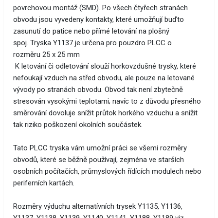
povrchovou montáž (SMD). Po všech čtyřech stranách
obvodu jsou vyvedeny kontakty, které umožňují buďto
zasunutí do patice nebo přímé letování na plošný
spoj. Tryska Y1137 je určena pro pouzdro PLCC o
rozměru 25 x 25 mm
K letování či odletování slouží horkovzdušné trysky, které
nefoukají vzduch na střed obvodu, ale pouze na letované
vývody po stranách obvodu. Obvod tak není zbytečně
stresován vysokými teplotami; navíc to z důvodu přesného
směrování dovoluje snížit průtok horkého vzduchu a snížit
tak riziko poškození okolních součástek.
Tato PLCC tryska vám umožní práci se všemi rozměry
obvodů, které se běžně používají, zejména ve starších
osobních počítačích, průmyslových řídících modulech nebo
periferních kartách.
Rozměry výduchu alternatívních trysek Y1135, Y1136,