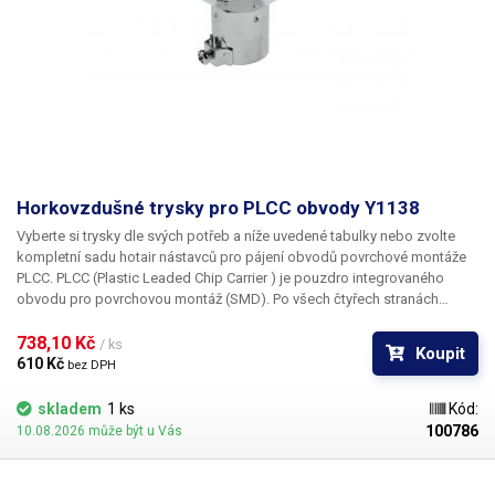
Horkovzdušné trysky pro PLCC obvody Y1138
Vyberte si trysky dle svých potřeb a níže uvedené tabulky nebo zvolte
kompletní sadu hotair nástavců pro pájení obvodů povrchové montáže
PLCC. PLCC (Plastic Leaded Chip Carrier ) je pouzdro integrovaného
obvodu pro povrchovou montáž (SMD). Po všech čtyřech stranách
obvodu jsou vyvedeny kontakty, které umožňují buďto zasunutí do
patice nebo přímé letování na plošný spoj. Tryska Y1138 je určena pro
738,10 Kč 
/ ks
Koupit
pouzdro PLCC o rozměru 30 x 30 mm
610 Kč 
bez DPH
skladem
1 ks
Kód:
100786
10.08.2026 může být u Vás