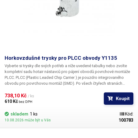
Horkovzdušné trysky pro PLCC obvody Y1135
Vyberte si trysky dle svých potřeb a níže uvedené tabulky nebo zvolte
kompletní sadu hotair nástavců pro pájení obvodů povrchové montáže
PLCC. PLCC (Plastic Leaded Chip Carrier ) je pouzdro integrovaného
obvodu pro povrchovou montáž (SMD). Po všech čtyřech stranách
obvodu jsou vyvedeny kontakty, které umožňují buďto zasunutí do
patice nebo přímé letování na plošný spoj. Tryska Y1135 je určena pro
738,10 Kč 
/ ks
Koupit
pouzdro PLCC o rozměru 17,5 x 17,5 mm
610 Kč 
bez DPH
skladem
1 ks
Kód:
100783
10.08.2026 může být u Vás