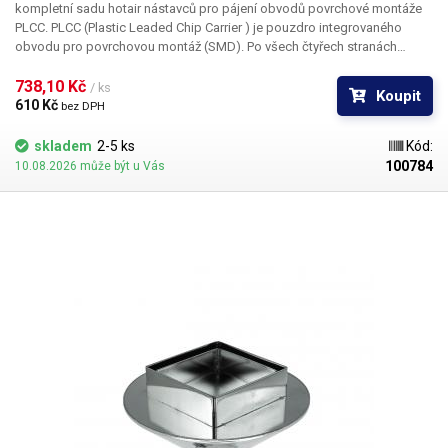
kompletní sadu hotair nástavců pro pájení obvodů povrchové montáže
PLCC. PLCC (Plastic Leaded Chip Carrier ) je pouzdro integrovaného
obvodu pro povrchovou montáž (SMD). Po všech čtyřech stranách
obvodu jsou vyvedeny kontakty, které umožňují buďto zasunutí do
patice nebo přímé letování na plošný spoj. Tryska Y1136 je určena pro
738,10 Kč 
/ ks
Koupit
pouzdro PLCC o rozměru 20 x 20 mm
610 Kč 
bez DPH
skladem
2-5 ks
Kód:
100784
10.08.2026 může být u Vás