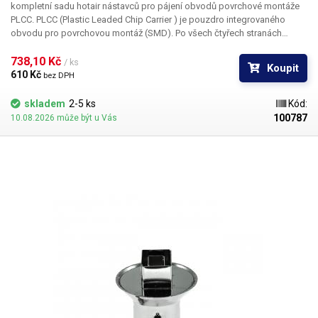
kompletní sadu hotair nástavců pro pájení obvodů povrchové montáže
PLCC. PLCC (Plastic Leaded Chip Carrier ) je pouzdro integrovaného
obvodu pro povrchovou montáž (SMD). Po všech čtyřech stranách
obvodu jsou vyvedeny kontakty, které umožňují buďto zasunutí do
patice nebo přímé letování na plošný spoj. Tryska Y1139 je určena pro
738,10 Kč 
/ ks
Koupit
pouzdro PLCC o rozměru 7,3 x 12,5 mm
610 Kč 
bez DPH
skladem
2-5 ks
Kód:
100787
10.08.2026 může být u Vás