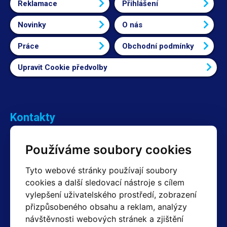
Reklamace
Přihlášení
Novinky
O nás
Práce
Obchodní podmínky
Upravit Cookie předvolby
Kontakty
Obchodní oddělení Reklamace
Používáme soubory cookies
+420 603 357 606 +420 605 234 204
info@hotair.cz
Tyto webové stránky používají soubory
Fakturační a expediční oddělení
cookies a další sledovací nástroje s cílem
+420 605 259 759
vylepšení uživatelského prostředí, zobrazení
(Po–Pá: 7:30 – 15:00)
přizpůsobeného obsahu a reklam, analýzy
Technické oddělení
návštěvnosti webových stránek a zjištění
+420 603 355 085
(Po–Pá: 8:00 – 16:00)