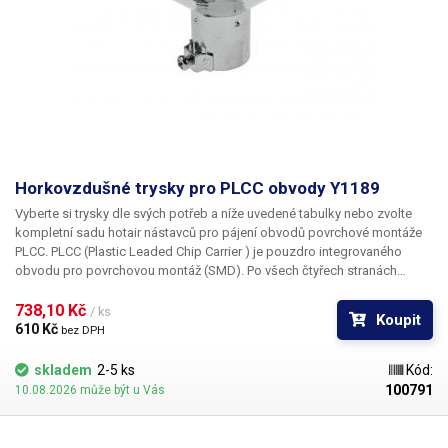
Horkovzdušné trysky pro PLCC obvody Y1189
Vyberte si trysky dle svých potřeb a níže uvedené tabulky nebo zvolte
kompletní sadu hotair nástavců pro pájení obvodů povrchové montáže
PLCC. PLCC (Plastic Leaded Chip Carrier ) je pouzdro integrovaného
obvodu pro povrchovou montáž (SMD). Po všech čtyřech stranách
obvodu jsou vyvedeny kontakty, které umožňují buďto zasunutí do
patice nebo přímé letování na plošný spoj. Tryska Y1189 je určena pro
738,10 Kč 
/ ks
Koupit
pouzdro PLCC o rozměru 34 x 34 mm
610 Kč 
bez DPH
skladem
2-5 ks
Kód:
100791
10.08.2026 může být u Vás