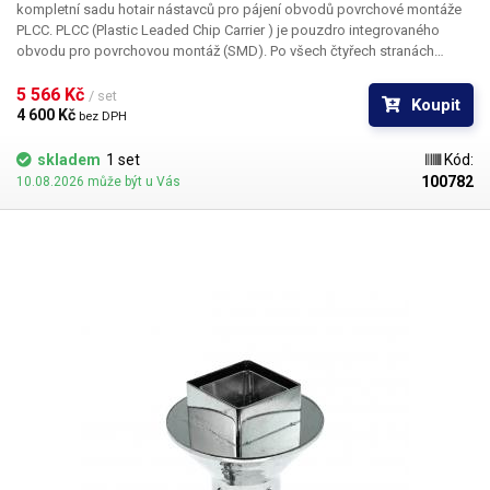
kompletní sadu hotair nástavců pro pájení obvodů povrchové montáže
PLCC. PLCC (Plastic Leaded Chip Carrier ) je pouzdro integrovaného
obvodu pro povrchovou montáž (SMD). Po všech čtyřech stranách
obvodu jsou vyvedeny kontakty, které umožňují buďto zasunutí do
patice nebo přímé letování na plošný spoj.
5 566 Kč 
/ set
Koupit
4 600 Kč 
bez DPH
skladem
1 set
Kód:
100782
10.08.2026 může být u Vás