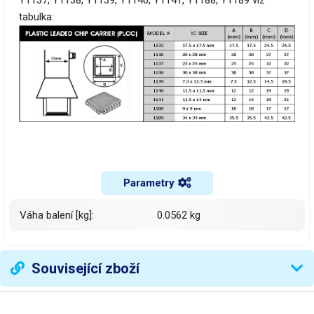
Y1137, Y1138, Y1139, Y1140, Y1141, Y1188, Y1189 viz
tabulka:
Parametry
Váha balení [kg]:
0.0562 kg
Související zboží