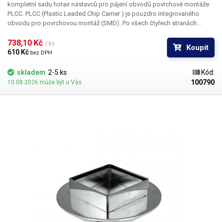
kompletní sadu hotair nástavců pro pájení obvodů povrchové montáže
PLCC. PLCC (Plastic Leaded Chip Carrier ) je pouzdro integrovaného
obvodu pro povrchovou montáž (SMD). Po všech čtyřech stranách
obvodu jsou vyvedeny kontakty, které umožňují buďto zasunutí do
patice nebo přímé letování na plošný spoj. Tryska Y1188 je určena pro
738,10 Kč 
/ ks
Koupit
pouzdro PLCC o rozměru 9 x 9 mm
610 Kč 
bez DPH
skladem
2-5 ks
Kód:
100790
10.08.2026 může být u Vás