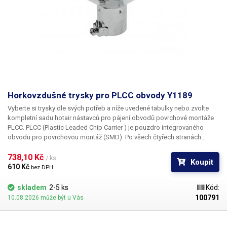
Horkovzdušné trysky pro PLCC obvody Y1189
Vyberte si trysky dle svých potřeb a níže uvedené tabulky nebo zvolte
kompletní sadu hotair nástavců pro pájení obvodů povrchové montáže
PLCC. PLCC (Plastic Leaded Chip Carrier ) je pouzdro integrovaného
obvodu pro povrchovou montáž (SMD). Po všech čtyřech stranách
obvodu jsou vyvedeny kontakty, které umožňují buďto zasunutí do
patice nebo přímé letování na plošný spoj. Tryska Y1189 je určena pro
738,10 Kč 
/ ks
Koupit
pouzdro PLCC o rozměru 34 x 34 mm
610 Kč 
bez DPH
skladem
2-5 ks
Kód:
100791
10.08.2026 může být u Vás