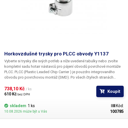
Horkovzdušné trysky pro PLCC obvody Y1137
Vyberte si trysky dle svých potřeb a níže uvedené tabulky nebo zvolte
kompletní sadu hotair nástavců pro pájení obvodů povrchové montáže
PLCC. PLCC (Plastic Leaded Chip Carrier ) je pouzdro integrovaného
obvodu pro povrchovou montáž (SMD). Po všech čtyřech stranách
obvodu jsou vyvedeny kontakty, které umožňují buďto zasunutí do
patice nebo přímé letování na plošný spoj. Tryska Y1137 je určena pro
738,10 Kč 
/ ks
Koupit
pouzdro PLCC o rozměru 25 x 25 mm
610 Kč 
bez DPH
skladem
1 ks
Kód:
100785
10.08.2026 může být u Vás