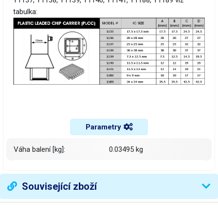
Y1137, Y1138, Y1139, Y1140, Y1141, Y1188, Y1189 viz
tabulka:
Parametry
Váha balení [kg]:
0.03495 kg
Související zboží