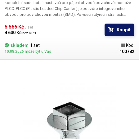
kompletní sadu hotair nástavců pro pájení obvodů povrchové montáže
PLCC. PLCC (Plastic Leaded Chip Carrier ) je pouzdro integrovaného
obvodu pro povrchovou montáž (SMD). Po všech čtyřech stranách
obvodu jsou vyvedeny kontakty, které umožňují buďto zasunutí do
patice nebo přímé letování na plošný spoj.
5 566 Kč 
/ set
Koupit
4 600 Kč 
bez DPH
skladem
1 set
Kód:
100782
10.08.2026 může být u Vás