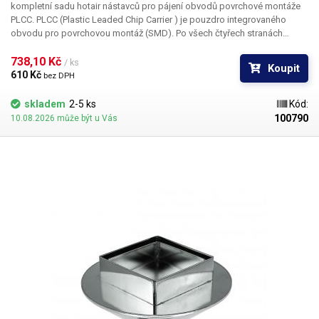
kompletní sadu hotair nástavců pro pájení obvodů povrchové montáže
PLCC. PLCC (Plastic Leaded Chip Carrier ) je pouzdro integrovaného
obvodu pro povrchovou montáž (SMD). Po všech čtyřech stranách
obvodu jsou vyvedeny kontakty, které umožňují buďto zasunutí do
patice nebo přímé letování na plošný spoj. Tryska Y1188 je určena pro
738,10 Kč 
/ ks
Koupit
pouzdro PLCC o rozměru 9 x 9 mm
610 Kč 
bez DPH
skladem
2-5 ks
Kód:
100790
10.08.2026 může být u Vás