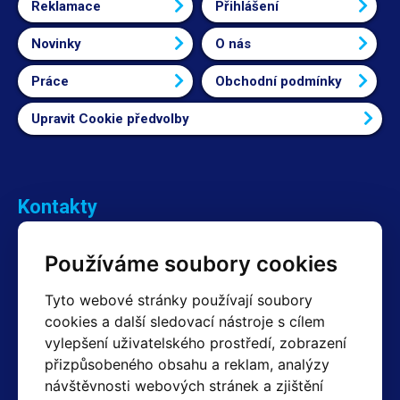
Reklamace
Přihlášení
Novinky
O nás
Práce
Obchodní podmínky
Upravit Cookie předvolby
Kontakty
Obchodní oddělení Reklamace
Používáme soubory cookies
+420 603 357 606 +420 605 234 204
info@hotair.cz
Tyto webové stránky používají soubory
Fakturační a expediční oddělení
cookies a další sledovací nástroje s cílem
+420 605 259 759
vylepšení uživatelského prostředí, zobrazení
(Po–Pá: 7:30 – 15:00)
přizpůsobeného obsahu a reklam, analýzy
Technické oddělení
návštěvnosti webových stránek a zjištění
+420 603 355 085
(Po–Pá: 8:00 – 16:00)