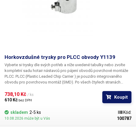
Horkovzdušné trysky pro PLCC obvody Y1139
Vyberte si trysky dle svých potřeb a níže uvedené tabulky nebo zvolte
kompletní sadu hotair nástavců pro pájení obvodů povrchové montáže
PLCC. PLCC (Plastic Leaded Chip Carrier ) je pouzdro integrovaného
obvodu pro povrchovou montáž (SMD). Po všech čtyřech stranách
obvodu jsou vyvedeny kontakty, které umožňují buďto zasunutí do
patice nebo přímé letování na plošný spoj. Tryska Y1139 je určena pro
738,10 Kč 
/ ks
Koupit
pouzdro PLCC o rozměru 7,3 x 12,5 mm
610 Kč 
bez DPH
skladem
2-5 ks
Kód:
100787
10.08.2026 může být u Vás