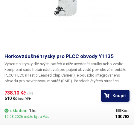
Horkovzdušné trysky pro PLCC obvody Y1135
Vyberte si trysky dle svých potřeb a níže uvedené tabulky nebo zvolte
kompletní sadu hotair nástavců pro pájení obvodů povrchové montáže
PLCC. PLCC (Plastic Leaded Chip Carrier ) je pouzdro integrovaného
obvodu pro povrchovou montáž (SMD). Po všech čtyřech stranách
obvodu jsou vyvedeny kontakty, které umožňují buďto zasunutí do
patice nebo přímé letování na plošný spoj. Tryska Y1135 je určena pro
738,10 Kč 
/ ks
Koupit
pouzdro PLCC o rozměru 17,5 x 17,5 mm
610 Kč 
bez DPH
skladem
1 ks
Kód:
100783
10.08.2026 může být u Vás