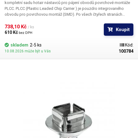
kompletní sadu hotair nástavců pro pájení obvodů povrchové montáže
PLCC. PLCC (Plastic Leaded Chip Carrier ) je pouzdro integrovaného
obvodu pro povrchovou montáž (SMD). Po všech čtyřech stranách
obvodu jsou vyvedeny kontakty, které umožňují buďto zasunutí do
patice nebo přímé letování na plošný spoj. Tryska Y1136 je určena pro
738,10 Kč 
/ ks
Koupit
pouzdro PLCC o rozměru 20 x 20 mm
610 Kč 
bez DPH
skladem
2-5 ks
Kód:
100784
10.08.2026 může být u Vás