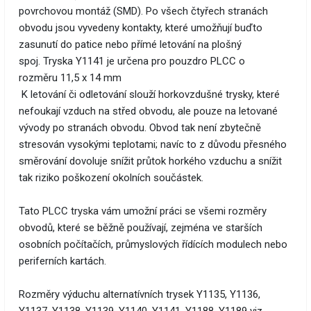
povrchovou montáž (SMD). Po všech čtyřech stranách
obvodu jsou vyvedeny kontakty, které umožňují buďto
zasunutí do patice nebo přímé letování na plošný
spoj. Tryska Y1141 je určena pro pouzdro PLCC o
rozměru 11,5 x 14 mm
K letování či odletování slouží horkovzdušné trysky, které
nefoukají vzduch na střed obvodu, ale pouze na letované
vývody po stranách obvodu. Obvod tak není zbytečně
stresován vysokými teplotami; navíc to z důvodu přesného
směrování dovoluje snížit průtok horkého vzduchu a snížit
tak riziko poškození okolních součástek.
Tato PLCC tryska vám umožní práci se všemi rozměry
obvodů, které se běžně používají, zejména ve starších
osobních počítačích, průmyslových řídících modulech nebo
periferních kartách.
Rozměry výduchu alternatívních trysek Y1135, Y1136,