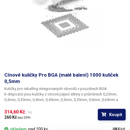
Cínové kuličky Pro BGA (malé balení) 1000 kuliček
0,5mm
Kuličky pro reballing integrovaných obvodů v pouzdrech BGA.
K dispozici jsou kuličky z cínové pájecí slitiny o průměrech 0,25mm,
0,3mm, 0,35mm, 0,4mm, 0,45mm, 0,5mm, 0,55mm, 0,6mm, 0,65mm a
0,76mm. Průměr kuliček je dán typem BGA obvodu respektive typem
BGA mřížky pro překuličkování. Ampule obsahuje vždy 1000 kusů
314,60 Kč 
/ ks
Koupit
kuliček o daném průměru.
260 Kč 
bez DPH
skladem
nad 100 ks
Kód: