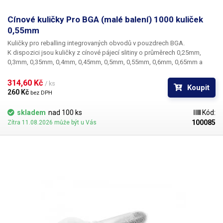
Cínové kuličky Pro BGA (malé balení) 1000 kuliček
0,55mm
Kuličky pro reballing integrovaných obvodů v pouzdrech BGA.
K dispozici jsou kuličky z cínové pájecí slitiny o průměrech 0,25mm,
0,3mm, 0,35mm, 0,4mm, 0,45mm, 0,5mm, 0,55mm, 0,6mm, 0,65mm a
0,76mm. Průměr kuliček je dán typem BGA obvodu respektive typem
BGA mřížky pro překuličkování. Ampule obsahuje vždy 1000 kusů
314,60 Kč 
/ ks
Koupit
kuliček o daném průměru.
260 Kč 
bez DPH
skladem
nad 100 ks
Kód:
100085
Zítra 11.08.2026 může být u Vás