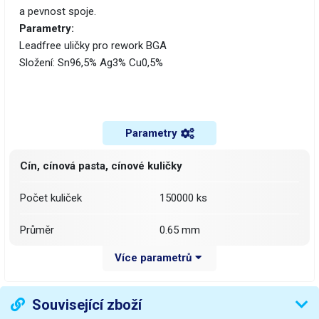
a pevnost spoje.
Parametry:
Leadfree uličky pro rework BGA
Složení: Sn96,5% Ag3% Cu0,5%
Parametry
Cín, cínová pasta, cínové kuličky
Počet kuliček
150000 ks
Průměr
0.65 mm
Více parametrů
Slitina
Sn96,5% Ag3% Cu0,5%
Váha balení [kg]:
0.291 kg
Související zboží