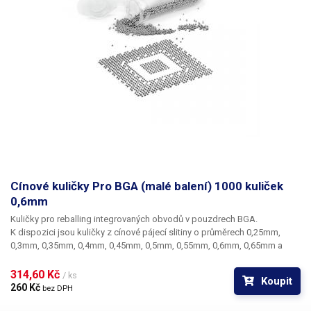
Cínové kuličky Pro BGA (malé balení) 1000 kuliček
0,6mm
Kuličky pro reballing integrovaných obvodů v pouzdrech BGA.
K dispozici jsou kuličky z cínové pájecí slitiny o průměrech 0,25mm,
0,3mm, 0,35mm, 0,4mm, 0,45mm, 0,5mm, 0,55mm, 0,6mm, 0,65mm a
0,76mm. Průměr kuliček je dán typem BGA obvodu respektive typem
BGA mřížky pro překuličkování. Ampule obsahuje vždy 1000 kusů
314,60 Kč 
/ ks
Koupit
kuliček o daném průměru.
260 Kč 
bez DPH