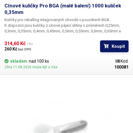
Cínové kuličky Pro BGA (malé balení) 1000 kuliček
0,35mm
Kuličky pro reballing integrovaných obvodů v pouzdrech BGA.
K dispozici jsou kuličky z cínové pájecí slitiny o průměrech 0,25mm,
0,3mm, 0,35mm, 0,4mm, 0,45mm, 0,5mm, 0,55mm, 0,6mm, 0,65mm a
0,76mm. Průměr kuliček je dán typem BGA obvodu respektive typem
BGA mřížky pro překuličkování. Ampule obsahuje vždy 1000 kusů
314,60 Kč 
/ ks
Koupit
kuliček o daném průměru.
260 Kč 
bez DPH
skladem
nad 100 ks
Kód:
100081
Zítra 11.08.2026 může být u Vás