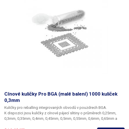
Cínové kuličky Pro BGA (malé balení) 1000 kuliček
0,3mm
Kuličky pro reballing integrovaných obvodů v pouzdrech BGA.
K dispozici jsou kuličky z cínové pájecí slitiny o průměrech 0,25mm,
0,3mm, 0,35mm, 0,4mm, 0,45mm, 0,5mm, 0,55mm, 0,6mm, 0,65mm a
0,76mm. Průměr kuliček je dán typem BGA obvodu respektive typem