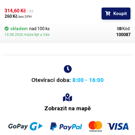
0,76mm. Průměr kuliček je dán typem BGA obvodu respektive typem
BGA mřížky pro překuličkování. Ampule obsahuje vždy 1000 kusů
314,60 Kč 
/ ks
Koupit
kuliček o daném průměru.
260 Kč 
bez DPH
skladem
nad 100 ks
Kód:
100087
10.08.2026 může být u Vás
Otevírací doba:
8:00 - 16:00
Zobrazit na mapě