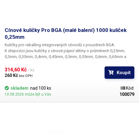
Cínové kuličky Pro BGA (malé balení) 1000 kuliček
0,25mm
Kuličky pro reballing integrovaných obvodů v pouzdrech BGA.
K dispozici jsou kuličky z cínové pájecí slitiny o průměrech 0,25mm,
0,3mm, 0,35mm, 0,4mm, 0,45mm, 0,5mm, 0,55mm, 0,6mm, 0,65mm a
0,76mm. Průměr kuliček je dán typem BGA obvodu respektive typem
BGA mřížky pro překuličkování. Ampule obsahuje vždy 1000 kusů
314,60 Kč 
/ ks
Koupit
kuliček o daném průměru.
260 Kč 
bez DPH
skladem
nad 100 ks
Kód:
100079
10.08.2026 může být u Vás