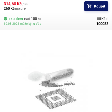
BGA mřížky pro překuličkování. Ampule obsahuje vždy 1000 kusů
314,60 Kč 
/ ks
Koupit
kuliček o daném průměru.
260 Kč 
bez DPH
skladem
nad 100 ks
Kód:
100082
10.08.2026 může být u Vás