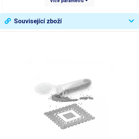
Více parametrů
Slitina
Sn63% Pb37%
Váha balení [kg]:
0.007 kg
Související zboží