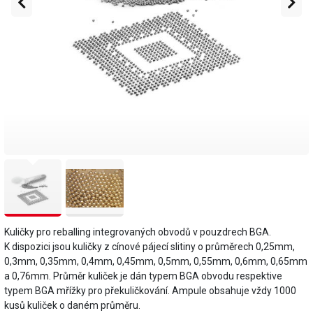
Kuličky pro reballing integrovaných obvodů v pouzdrech BGA.
K dispozici jsou kuličky z cínové pájecí slitiny o průměrech 0,25mm,
0,3mm, 0,35mm, 0,4mm, 0,45mm, 0,5mm, 0,55mm, 0,6mm, 0,65mm
a 0,76mm. Průměr kuliček je dán typem BGA obvodu respektive
typem BGA mřížky pro překuličkování. Ampule obsahuje vždy 1000
kusů kuliček o daném průměru.