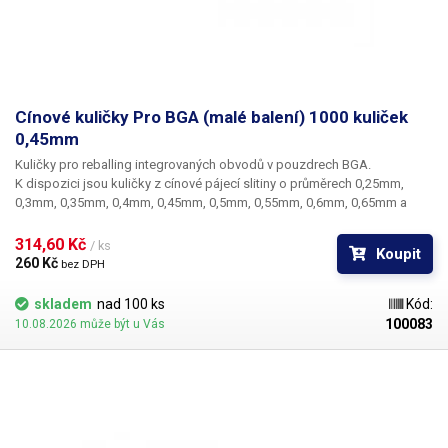
Cínové kuličky Pro BGA (malé balení) 1000 kuliček
0,45mm
Kuličky pro reballing integrovaných obvodů v pouzdrech BGA.
K dispozici jsou kuličky z cínové pájecí slitiny o průměrech 0,25mm,
0,3mm, 0,35mm, 0,4mm, 0,45mm, 0,5mm, 0,55mm, 0,6mm, 0,65mm a
0,76mm. Průměr kuliček je dán typem BGA obvodu respektive typem
BGA mřížky pro překuličkování. Ampule obsahuje vždy 1000 kusů
314,60 Kč 
/ ks
Koupit
kuliček o daném průměru.
260 Kč 
bez DPH
skladem
nad 100 ks
Kód:
100083
10.08.2026 může být u Vás