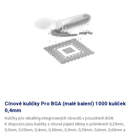
Cínové kuličky Pro BGA (malé balení) 1000 kuliček
0,4mm
Kuličky pro reballing integrovaných obvodů v pouzdrech BGA.
K dispozici jsou kuličky z cínové pájecí slitiny o průměrech 0,25mm,
0,3mm, 0,35mm, 0,4mm, 0,45mm, 0,5mm, 0,55mm, 0,6mm, 0,65mm a
0,76mm. Průměr kuliček je dán typem BGA obvodu respektive typem