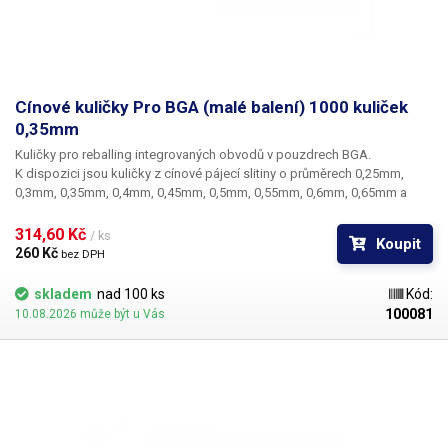
Cínové kuličky Pro BGA (malé balení) 1000 kuliček
0,35mm
Kuličky pro reballing integrovaných obvodů v pouzdrech BGA.
K dispozici jsou kuličky z cínové pájecí slitiny o průměrech 0,25mm,
0,3mm, 0,35mm, 0,4mm, 0,45mm, 0,5mm, 0,55mm, 0,6mm, 0,65mm a
0,76mm. Průměr kuliček je dán typem BGA obvodu respektive typem
BGA mřížky pro překuličkování. Ampule obsahuje vždy 1000 kusů
314,60 Kč 
/ ks
Koupit
kuliček o daném průměru.
260 Kč 
bez DPH
skladem
nad 100 ks
Kód:
100081
10.08.2026 může být u Vás