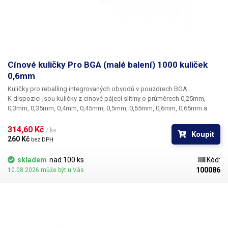
Cínové kuličky Pro BGA (malé balení) 1000 kuliček
0,6mm
Kuličky pro reballing integrovaných obvodů v pouzdrech BGA.
K dispozici jsou kuličky z cínové pájecí slitiny o průměrech 0,25mm,
0,3mm, 0,35mm, 0,4mm, 0,45mm, 0,5mm, 0,55mm, 0,6mm, 0,65mm a
0,76mm. Průměr kuliček je dán typem BGA obvodu respektive typem
BGA mřížky pro překuličkování. Ampule obsahuje vždy 1000 kusů
314,60 Kč 
/ ks
Koupit
kuliček o daném průměru.
260 Kč 
bez DPH
skladem
nad 100 ks
Kód:
100086
10.08.2026 může být u Vás