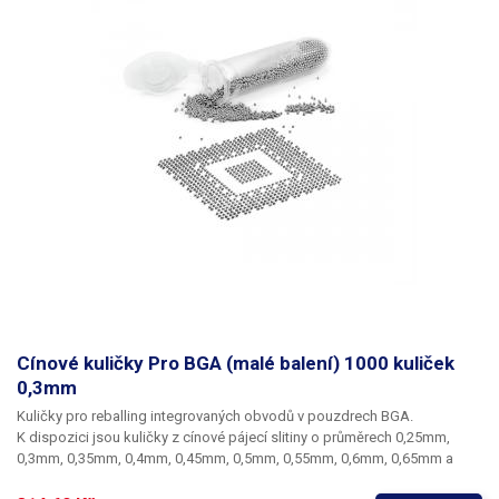
Cínové kuličky Pro BGA (malé balení) 1000 kuliček
0,3mm
Kuličky pro reballing integrovaných obvodů v pouzdrech BGA.
K dispozici jsou kuličky z cínové pájecí slitiny o průměrech 0,25mm,
0,3mm, 0,35mm, 0,4mm, 0,45mm, 0,5mm, 0,55mm, 0,6mm, 0,65mm a
0,76mm. Průměr kuliček je dán typem BGA obvodu respektive typem