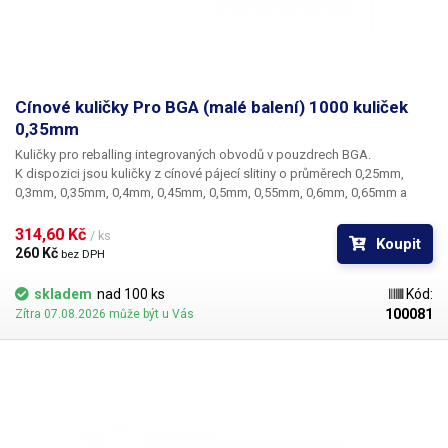
Cínové kuličky Pro BGA (malé balení) 1000 kuliček
0,35mm
Kuličky pro reballing integrovaných obvodů v pouzdrech BGA.
K dispozici jsou kuličky z cínové pájecí slitiny o průměrech 0,25mm,
0,3mm, 0,35mm, 0,4mm, 0,45mm, 0,5mm, 0,55mm, 0,6mm, 0,65mm a
0,76mm. Průměr kuliček je dán typem BGA obvodu respektive typem
BGA mřížky pro překuličkování. Ampule obsahuje vždy 1000 kusů
314,60 Kč 
/ ks
Koupit
kuliček o daném průměru.
260 Kč 
bez DPH
skladem
nad 100 ks
Kód:
100081
Zítra 07.08.2026 může být u Vás