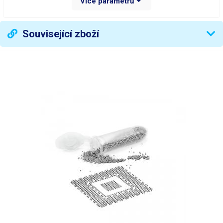
Více parametrů
Slitina
Sn63% Pb37%
Váha balení [kg]:
0.008 kg
Související zboží