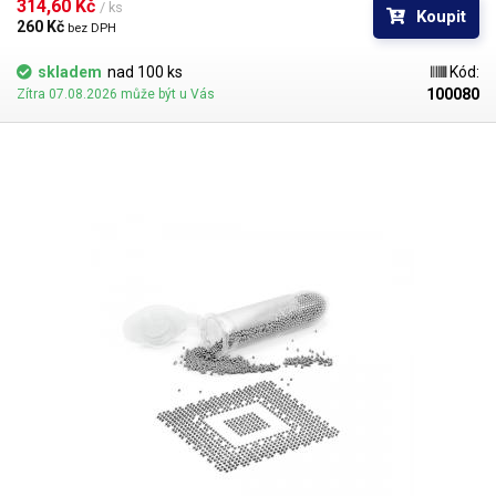
BGA mřížky pro překuličkování. Ampule obsahuje vždy 1000 kusů
314,60 Kč 
/ ks
Koupit
kuliček o daném průměru.
260 Kč 
bez DPH
skladem
nad 100 ks
Kód:
100080
Zítra 07.08.2026 může být u Vás