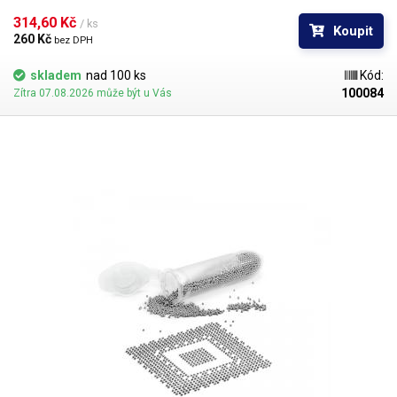
0,76mm. Průměr kuliček je dán typem BGA obvodu respektive typem
BGA mřížky pro překuličkování. Ampule obsahuje vždy 1000 kusů
314,60 Kč 
/ ks
Koupit
kuliček o daném průměru.
260 Kč 
bez DPH
skladem
nad 100 ks
Kód:
100084
Zítra 07.08.2026 může být u Vás