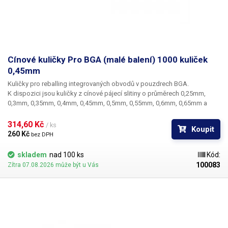
Cínové kuličky Pro BGA (malé balení) 1000 kuliček
0,45mm
Kuličky pro reballing integrovaných obvodů v pouzdrech BGA.
K dispozici jsou kuličky z cínové pájecí slitiny o průměrech 0,25mm,
0,3mm, 0,35mm, 0,4mm, 0,45mm, 0,5mm, 0,55mm, 0,6mm, 0,65mm a
0,76mm. Průměr kuliček je dán typem BGA obvodu respektive typem
BGA mřížky pro překuličkování. Ampule obsahuje vždy 1000 kusů
314,60 Kč 
/ ks
Koupit
kuliček o daném průměru.
260 Kč 
bez DPH
skladem
nad 100 ks
Kód:
100083
Zítra 07.08.2026 může být u Vás