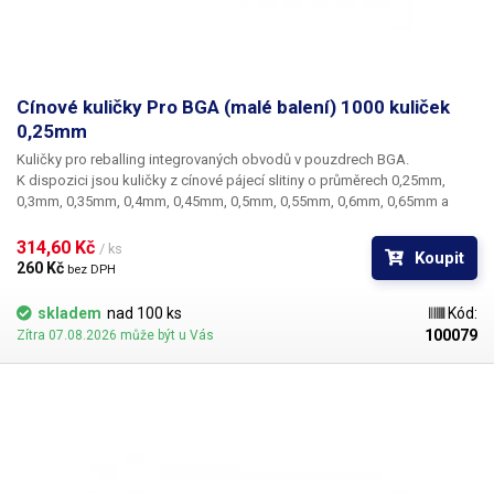
Cínové kuličky Pro BGA (malé balení) 1000 kuliček
0,25mm
Kuličky pro reballing integrovaných obvodů v pouzdrech BGA.
K dispozici jsou kuličky z cínové pájecí slitiny o průměrech 0,25mm,
0,3mm, 0,35mm, 0,4mm, 0,45mm, 0,5mm, 0,55mm, 0,6mm, 0,65mm a
0,76mm. Průměr kuliček je dán typem BGA obvodu respektive typem
BGA mřížky pro překuličkování. Ampule obsahuje vždy 1000 kusů
314,60 Kč 
/ ks
Koupit
kuliček o daném průměru.
260 Kč 
bez DPH
skladem
nad 100 ks
Kód:
100079
Zítra 07.08.2026 může být u Vás