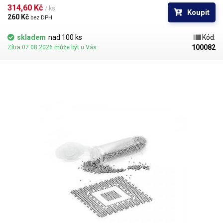
BGA mřížky pro překuličkování. Ampule obsahuje vždy 1000 kusů
314,60 Kč 
/ ks
Koupit
kuliček o daném průměru.
260 Kč 
bez DPH
skladem
nad 100 ks
Kód:
100082
Zítra 07.08.2026 může být u Vás