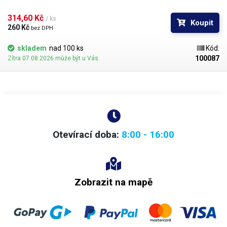
0,76mm. Průměr kuliček je dán typem BGA obvodu respektive typem
BGA mřížky pro překuličkování. Ampule obsahuje vždy 1000 kusů
314,60 Kč 
/ ks
Koupit
kuliček o daném průměru.
260 Kč 
bez DPH
skladem
nad 100 ks
Kód:
100087
Zítra 07.08.2026 může být u Vás
Otevírací doba:
8:00 - 16:00
Zobrazit na mapě