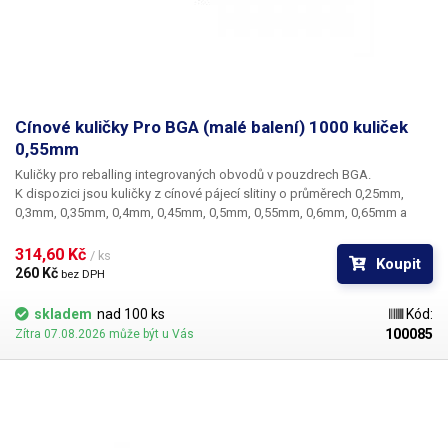
Cínové kuličky Pro BGA (malé balení) 1000 kuliček
0,55mm
Kuličky pro reballing integrovaných obvodů v pouzdrech BGA.
K dispozici jsou kuličky z cínové pájecí slitiny o průměrech 0,25mm,
0,3mm, 0,35mm, 0,4mm, 0,45mm, 0,5mm, 0,55mm, 0,6mm, 0,65mm a
0,76mm. Průměr kuliček je dán typem BGA obvodu respektive typem
BGA mřížky pro překuličkování. Ampule obsahuje vždy 1000 kusů
314,60 Kč 
/ ks
Koupit
kuliček o daném průměru.
260 Kč 
bez DPH
skladem
nad 100 ks
Kód:
100085
Zítra 07.08.2026 může být u Vás