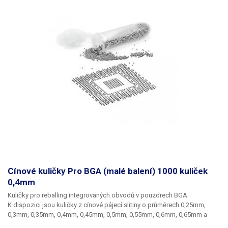
Cínové kuličky Pro BGA (malé balení) 1000 kuliček
0,4mm
Kuličky pro reballing integrovaných obvodů v pouzdrech BGA.
K dispozici jsou kuličky z cínové pájecí slitiny o průměrech 0,25mm,
0,3mm, 0,35mm, 0,4mm, 0,45mm, 0,5mm, 0,55mm, 0,6mm, 0,65mm a
0,76mm. Průměr kuliček je dán typem BGA obvodu respektive typem