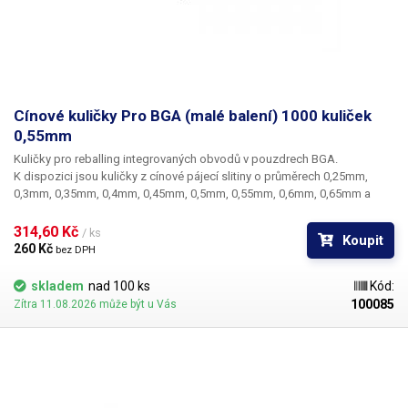
Cínové kuličky Pro BGA (malé balení) 1000 kuliček
0,55mm
Kuličky pro reballing integrovaných obvodů v pouzdrech BGA.
K dispozici jsou kuličky z cínové pájecí slitiny o průměrech 0,25mm,
0,3mm, 0,35mm, 0,4mm, 0,45mm, 0,5mm, 0,55mm, 0,6mm, 0,65mm a
0,76mm. Průměr kuliček je dán typem BGA obvodu respektive typem
BGA mřížky pro překuličkování. Ampule obsahuje vždy 1000 kusů
314,60 Kč 
/ ks
Koupit
kuliček o daném průměru.
260 Kč 
bez DPH
skladem
nad 100 ks
Kód:
100085
Zítra 11.08.2026 může být u Vás