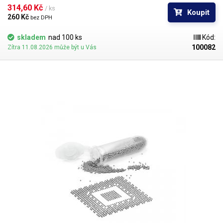
BGA mřížky pro překuličkování. Ampule obsahuje vždy 1000 kusů
314,60 Kč 
/ ks
Koupit
kuliček o daném průměru.
260 Kč 
bez DPH
skladem
nad 100 ks
Kód:
100082
Zítra 11.08.2026 může být u Vás