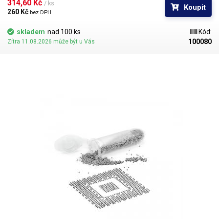
BGA mřížky pro překuličkování. Ampule obsahuje vždy 1000 kusů
314,60 Kč 
/ ks
Koupit
kuliček o daném průměru.
260 Kč 
bez DPH
skladem
nad 100 ks
Kód:
100080
Zítra 11.08.2026 může být u Vás