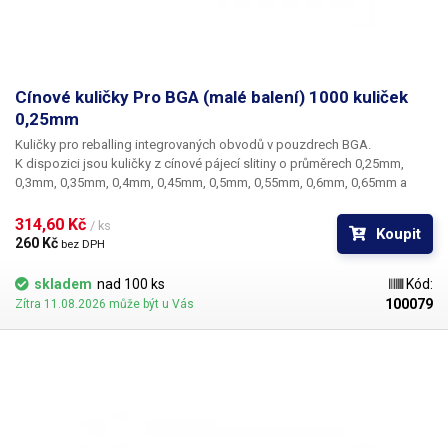
Cínové kuličky Pro BGA (malé balení) 1000 kuliček
0,25mm
Kuličky pro reballing integrovaných obvodů v pouzdrech BGA.
K dispozici jsou kuličky z cínové pájecí slitiny o průměrech 0,25mm,
0,3mm, 0,35mm, 0,4mm, 0,45mm, 0,5mm, 0,55mm, 0,6mm, 0,65mm a
0,76mm. Průměr kuliček je dán typem BGA obvodu respektive typem
BGA mřížky pro překuličkování. Ampule obsahuje vždy 1000 kusů
314,60 Kč 
/ ks
Koupit
kuliček o daném průměru.
260 Kč 
bez DPH
skladem
nad 100 ks
Kód:
100079
Zítra 11.08.2026 může být u Vás