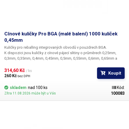
Cínové kuličky Pro BGA (malé balení) 1000 kuliček
0,45mm
Kuličky pro reballing integrovaných obvodů v pouzdrech BGA.
K dispozici jsou kuličky z cínové pájecí slitiny o průměrech 0,25mm,
0,3mm, 0,35mm, 0,4mm, 0,45mm, 0,5mm, 0,55mm, 0,6mm, 0,65mm a
0,76mm. Průměr kuliček je dán typem BGA obvodu respektive typem
BGA mřížky pro překuličkování. Ampule obsahuje vždy 1000 kusů
314,60 Kč 
/ ks
Koupit
kuliček o daném průměru.
260 Kč 
bez DPH
skladem
nad 100 ks
Kód:
100083
Zítra 11.08.2026 může být u Vás