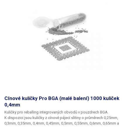
Cínové kuličky Pro BGA (malé balení) 1000 kuliček
0,4mm
Kuličky pro reballing integrovaných obvodů v pouzdrech BGA.
K dispozici jsou kuličky z cínové pájecí slitiny o průměrech 0,25mm,
0,3mm, 0,35mm, 0,4mm, 0,45mm, 0,5mm, 0,55mm, 0,6mm, 0,65mm a
0,76mm. Průměr kuliček je dán typem BGA obvodu respektive typem