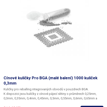
Cínové kuličky Pro BGA (malé balení) 1000 kuliček
0,3mm
Kuličky pro reballing integrovaných obvodů v pouzdrech BGA.
K dispozici jsou kuličky z cínové pájecí slitiny o průměrech 0,25mm,
0,3mm, 0,35mm, 0,4mm, 0,45mm, 0,5mm, 0,55mm, 0,6mm, 0,65mm a
0,76mm. Průměr kuliček je dán typem BGA obvodu respektive typem