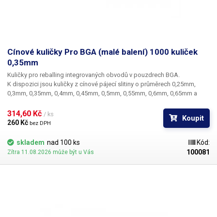
Cínové kuličky Pro BGA (malé balení) 1000 kuliček
0,35mm
Kuličky pro reballing integrovaných obvodů v pouzdrech BGA.
K dispozici jsou kuličky z cínové pájecí slitiny o průměrech 0,25mm,
0,3mm, 0,35mm, 0,4mm, 0,45mm, 0,5mm, 0,55mm, 0,6mm, 0,65mm a
0,76mm. Průměr kuliček je dán typem BGA obvodu respektive typem
BGA mřížky pro překuličkování. Ampule obsahuje vždy 1000 kusů
314,60 Kč 
/ ks
Koupit
kuliček o daném průměru.
260 Kč 
bez DPH
skladem
nad 100 ks
Kód:
100081
Zítra 11.08.2026 může být u Vás