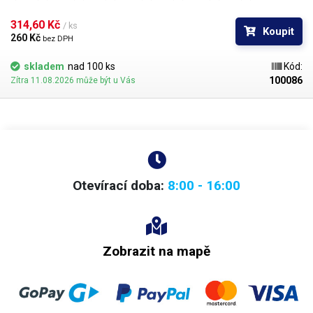
0,76mm. Průměr kuliček je dán typem BGA obvodu respektive typem
BGA mřížky pro překuličkování. Ampule obsahuje vždy 1000 kusů
314,60 Kč 
/ ks
Koupit
kuliček o daném průměru.
260 Kč 
bez DPH
skladem
nad 100 ks
Kód:
100086
Zítra 11.08.2026 může být u Vás
Otevírací doba:
8:00 - 16:00
Zobrazit na mapě