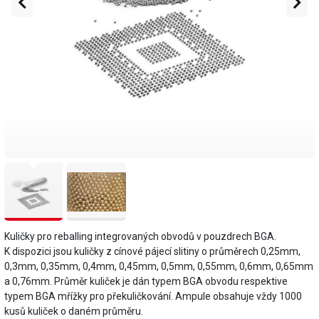
Kuličky pro reballing integrovaných obvodů v pouzdrech BGA.
K dispozici jsou kuličky z cínové pájecí slitiny o průměrech 0,25mm,
0,3mm, 0,35mm, 0,4mm, 0,45mm, 0,5mm, 0,55mm, 0,6mm, 0,65mm
a 0,76mm. Průměr kuliček je dán typem BGA obvodu respektive
typem BGA mřížky pro překuličkování. Ampule obsahuje vždy 1000
kusů kuliček o daném průměru.