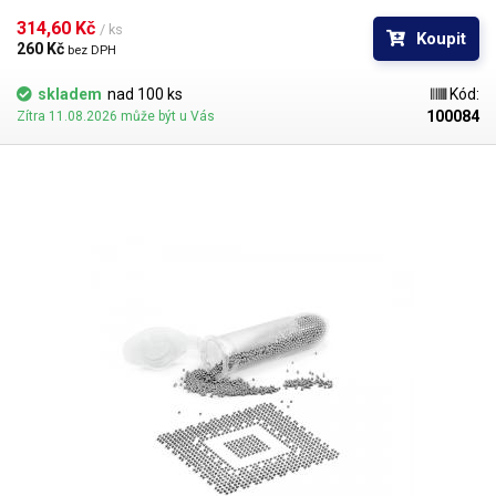
0,76mm. Průměr kuliček je dán typem BGA obvodu respektive typem
BGA mřížky pro překuličkování. Ampule obsahuje vždy 1000 kusů
314,60 Kč 
/ ks
Koupit
kuliček o daném průměru.
260 Kč 
bez DPH
skladem
nad 100 ks
Kód:
100084
Zítra 11.08.2026 může být u Vás