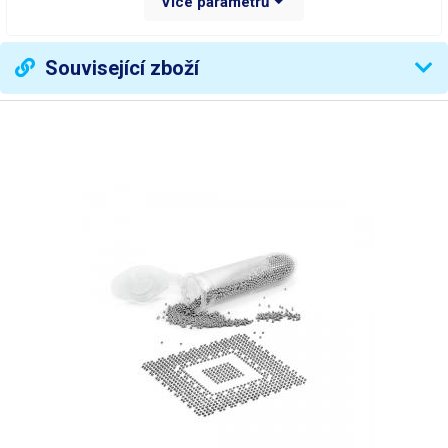
Více parametrů
Slitina
Sn63% Pb37%
Váha balení [kg]:
0.009 kg
Související zboží