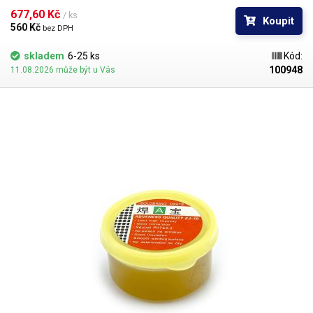
677,60 Kč 
/ ks
Koupit
560 Kč 
bez DPH
skladem
6-25 ks
Kód:
100948
11.08.2026 může být u Vás