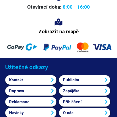
Otevírací doba:
8:00 - 16:00
Zobrazit na mapě
Užitečné odkazy
Kontakt
Publicita
Doprava
Zapůjčka
Reklamace
Přihlášení
Novinky
O nás