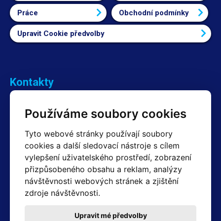
Práce
Obchodní podmínky
Upravit Cookie předvolby
Kontakty
Obchodní oddělení Reklamace
Používáme soubory cookies
+420 603 357 606 +420 605 234 204
info@hotair.cz
Tyto webové stránky používají soubory
Fakturační a expediční oddělení
cookies a další sledovací nástroje s cílem
+420 605 259 759
vylepšení uživatelského prostředí, zobrazení
(Po–Pá: 7:30 – 15:00)
přizpůsobeného obsahu a reklam, analýzy
Technické oddělení
návštěvnosti webových stránek a zjištění
+420 603 355 085
(Po–Pá: 8:00 – 16:00)
zdroje návštěvnosti.
servis@hotair.cz
Výdej zboží (Ostrava): Po-Pá: 8:00 - 16:00
Upravit mé předvolby