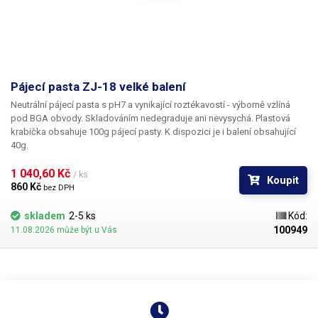
Pájecí pasta ZJ-18 velké balení
Neutrální pájecí pasta s pH7 a vynikající roztékavostí - výborně vzlíná
pod BGA obvody. Skladováním nedegraduje ani nevysychá. Plastová
krabička obsahuje 100g pájecí pasty. K dispozici je i balení obsahující
40g.
1 040,60 Kč 
/ ks
Koupit
860 Kč 
bez DPH
skladem
2-5 ks
Kód:
100949
11.08.2026 může být u Vás