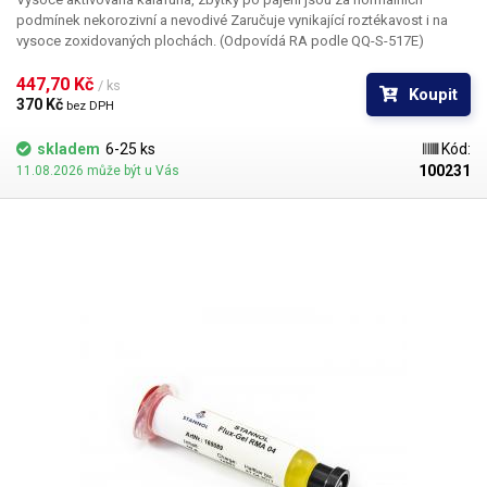
podmínek nekorozivní a nevodivé Zaručuje vynikající roztékavost i na
vysoce zoxidovaných plochách. (Odpovídá RA podle QQ-S-517E)
447,70 Kč 
/ ks
Koupit
370 Kč 
bez DPH
skladem
6-25 ks
Kód:
100231
11.08.2026 může být u Vás