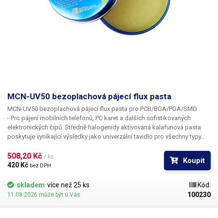
MCN-UV50 bezoplachová pájecí flux pasta
MCN-UV50 bezoplachová pájecí flux pasta pro PCB/BGA/PGA/SMD
- Pro pájení mobilních telefonů, PC karet a dalších sofistikovaných
elektronických čipů. Středně halogenidy aktivovaná kalafunová pasta
poskytuje vynikající výsledky jako univerzální tavidlo pro všechny typy
pájecích slitin i při lehké oxidaci pájecích ploch. Vzhledem k vyšší
508,20 Kč 
aktivaci je doporučen oplach IPA.
/ ks
Koupit
420 Kč 
bez DPH
skladem
více než 25 ks
Kód:
100230
11.08.2026 může být u Vás