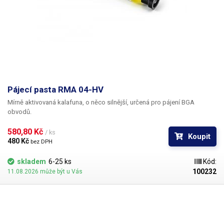
Pájecí pasta RMA 04-HV
Mírně aktivovaná kalafuna, o něco silnější, určená pro pájení BGA
obvodů.
580,80 Kč 
/ ks
Koupit
480 Kč 
bez DPH
skladem
6-25 ks
Kód:
100232
11.08.2026 může být u Vás