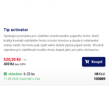
Tip activator
Vynikající pomůcka pro ošetření zoxidovaného pájecího hrotu. Stačí
krátký kontakt nahřátého hrotu s touto hmotou a dojde k odstranění
vrstvy oxidů. Na hrotu pak opět velmi dobře ulpívá pájecí směs. Vhodné
zejména pro zaběhnutí nového hrotu stejně jako pro jeho občasnou
údržbu.
520,30 Kč 
/ ks
Koupit
430 Kč 
bez DPH
skladem
6-25 ks
Kód:
100889
11.08.2026 může být u Vás