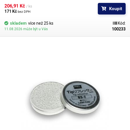
206,91 Kč 
/ ks
Koupit
171 Kč 
bez DPH
skladem
více než 25 ks
Kód:
100233
11.08.2026 může být u Vás