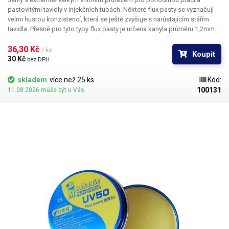
pastovitými tavidly v injekčních tubách. Některé flux pasty se vyznačují
velmi hustou konzistencí, která se ještě zvyšuje s narůstajícím stářím
tavidla. Přesně pro tyto typy flux pasty je určena kanyla průměru 1,2mm.
Na menší injektory se hodí jehly o průměru 0,7mm.
36,30 Kč 
/ ks
Koupit
30 Kč 
bez DPH
skladem
více než 25 ks
Kód:
100131
11.08.2026 může být u Vás