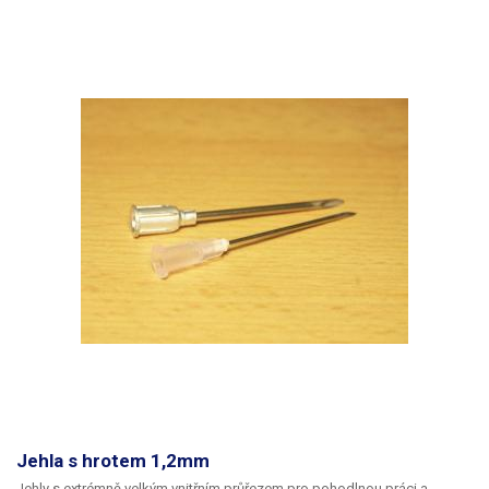
Jehla s hrotem 1,2mm
Jehly s extrémně velkým vnitřním průřezem pro pohodlnou práci a