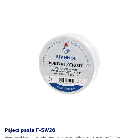
Pájecí pasta F-SW26
Vysoce aktivovaná kalafuna, zbytky po pájení jsou za normálních