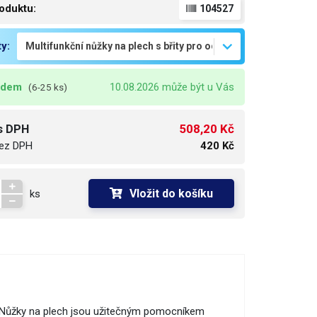
oduktu:
104527
ty:
adem
10.08.2026 může být u Vás
(6-25 ks)
508,20 Kč
s DPH
ez DPH
420 Kč
Vložit do košíku
ks
Nůžky na plech jsou užitečným pomocníkem