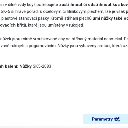
 i v dílně vždy když potřebujete
zastřihnout či odstřihnout kus kov
 SK-5 si hravě poradí s ocelovým či hliníkovým plechem, lze je však p
, plastové stahovací pásky. Kromě stříhání plechů
umí nůžky také od
povacích břitů
, které jsou umístěny v rukojeti.
y nůžek jsou mírně vroubkované aby se stříhaný materiál nesmekal. P
ované rukojeti s pogumováním. Nůžky jsou vybaveny aretací, která uz
h balení: Nůžky
SK5-2083
Parametry