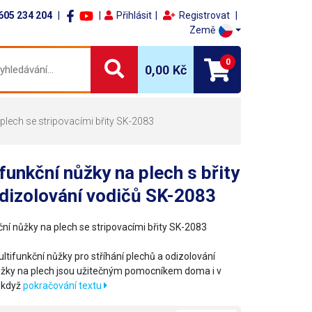
605 234 204
Přihlásit
Registrovat
Země
0
0,00 Kč
 plech se stripovacími břity SK-2083
funkční nůžky na plech s břity
dizolování vodičů SK-2083
ční nůžky na plech se stripovacími břity SK-2083
ultifunkční nůžky pro stříhání plechů a odizolování
ůžky na plech jsou užitečným pomocníkem doma i v
y když
pokračování textu