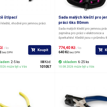
tě štípací
Sada malých kleští pro j
práci 6ks 80mm
í kleště, vhodné pro jemnou práci.
Sada malých kleští pro jemnou prác
zejména pro práci v elektronice a
šperkařství. Kleště jsou v průměru
dlouhé, 50mm široké a jsou opatře
vratnou pružinou pro snadnější man
Kč 
774,40 Kč 
/ ks
/ ks
Koupit
K
Vyrobeny jsou z uhlíkové oceli, bar
č 
640 Kč 
bez DPH
bez DPH
rukojeti růžová. Kleště jsou uloženy
praktickém pouzdře, které je uzavír
ladem
2-5 ks
Kód:
skladem
6-25 ks
zipem.
V pouzdře najdete
kulaté k
101057
2026 může být u Vás
10.08.2026 může být u Vás
kleště se zahnutou špičkou ploché
kleště ploché tupé kleště štípací kl
ploché štípací kleště