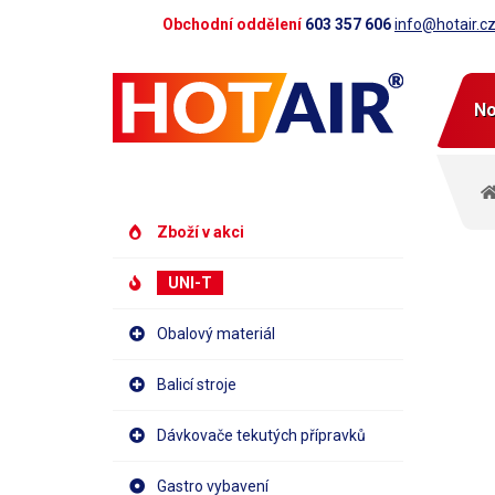
Obchodní oddělení
603 357 606
info@hotair.c
No
Zboží v akci
UNI-T
Obalový materiál
Balicí stroje
Dávkovače tekutých přípravků
Gastro vybavení