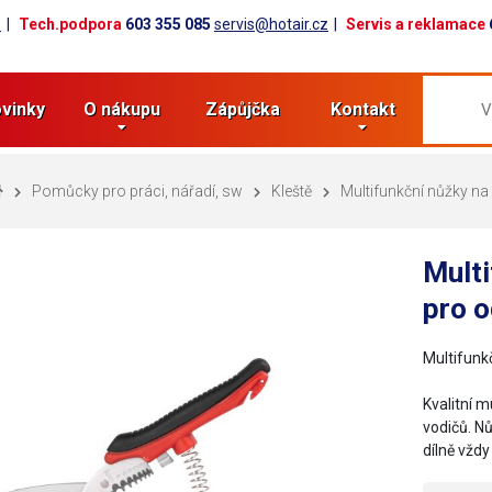
z
Tech.podpora
603 355 085
servis@hotair.cz
Servis a reklamace
vinky
O nákupu
Zápůjčka
Kontakt
Pomůcky pro práci, nářadí, sw
Kleště
Multifunkční nůžky na
Multi
pro o
Multifunk
Kvalitní m
vodičů. N
dílně vžd