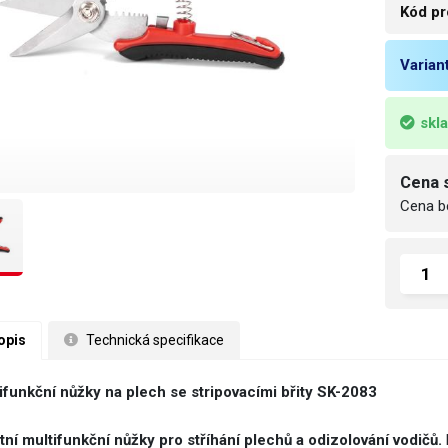
Kód pr
Varian
skl
Cena 
Cena b
opis
 Technická specifikace
ifunkční nůžky na plech se stripovacími břity SK-2083
itní multifunkční nůžky pro stříhání plechů a odizolování vodičů.