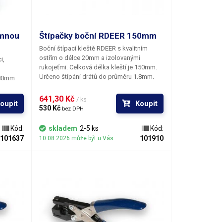
emnou
Štípačky boční RDEER 150mm
Boční štípací kleště RDEER
s kvalitním
ostřím o délce 20mm a izolovanými
i,
rukojeťmi. Celková délka kleští je 150mm.
Určeno štípání drátů do průměru 1.8mm.
 80mm
ny
ipulaci.
641,30 Kč 
/ ks
oupit
Koupit
va
530 Kč 
bez DPH
 v
atelné
Kód:
skladem
2-5 ks
Kód:
leště
101637
101910
10.08.2026 může být u Vás
 špičaté
eště