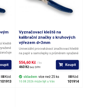
hovým
Vyznačovací kleště na
kalibrační značky s kruhových
výřezem d=3mm
í kleště
vyražené
Univerzální procvakávací značkovací kleště
 zaručuje
na papír a samolepky
s průměrem vyražené
ha typů
díry 3 mm
. Kruhový řezný nůž kleští zaručuje
vových
556,60 Kč 
čistý dokonalý kruhový řez do mnoha typů
/ ks
oupit
Koupit
Součástí
tiskových médií včetně tenkých kovových
460 Kč 
bez DPH
kterým se
fólií a holografických samolepek. Součástí
 pokud
kleští je šroubovací distanční trn, kterým se
Kód:
skladem
více než 25 ks
Kód:
tejně
dá nastavit doraz pro okraj papíru pokud
101913
101914
10.08.2026 může být u Vás
má být vyražená díra vždy přesně stejně
daleko od okraje papíru.