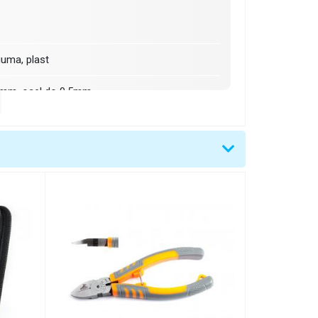
guma, plast
,5mm, ocel do 0,5mm
0.5,1,1.5,2.5,4,6mm2
mm (ŠxVxH)