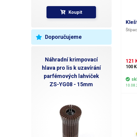
Koupit
Kleš
Štípac
Doporučujeme
Náhradní krimpovací
121 
100 K
hlava pro lis k uzavírání
parfémových lahviček
sk
ZS-YG08 - 15mm
10.08.