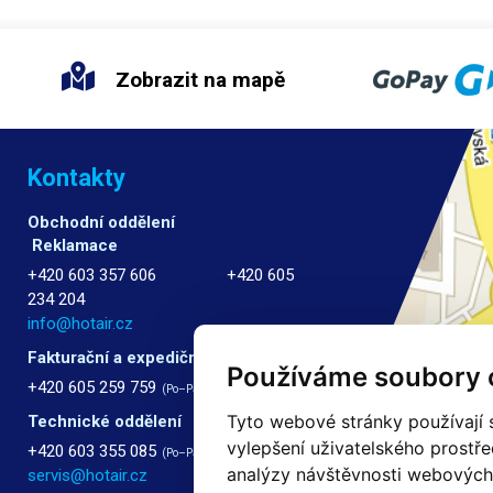
Zobrazit na mapě
Kontakty
Obchodní oddělení
Reklamace
+420 603 357 606 +420 605
234 204
info@hotair.cz
Fakturační a expediční oddělení
Používáme soubory 
+420 605 259 759
(Po–Pá: 7:30 – 15:00)
Tyto webové stránky používají s
Technické oddělení
vylepšení uživatelského prostř
+420 603 355 085
(Po–Pá: 8:00 – 16:00)
analýzy návštěvnosti webových s
servis@hotair.cz