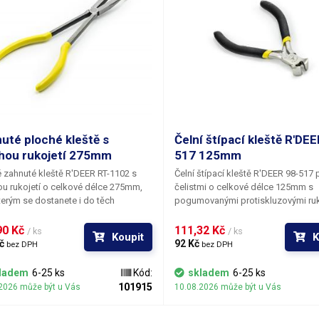
níkem na výseky.
uté ploché kleště s
Čelní štípací kleště R'DEE
hou rukojetí 275mm
517 125mm
 zahnuté kleště R'DEER RT-1102
s
Čelní štípací kleště R'DEER 98-517
u rukojetí
o celkové délce 275mm
,
čelistmi o celkové délce 125mm
s
terým se dostanete i do těch
pogumovanými protiskluzovými ruk
álenějších míst. Ploché čelisti jsou
Vhodné především pro práci s dro
é v úhlu 45° a pro pevnější úchop
předměty, štípání více nožiček DIL
0 Kč 
111,32 Kč 
/ ks
/ ks
Koupit
K
a povrchu vroubkované. Rukeji jsou
součástek či drátů najednou. Tyto č
č 
92 Kč 
bez DPH
bez DPH
ty gumovou bužírkou.
štípací kleště jsou vyrobeny ze sliti
železa a niklu a jsou odolné vůči rzi
ladem
6-25 ks
Kód:
skladem
6-25 ks
101915
2026 může být u Vás
10.08.2026 může být u Vás