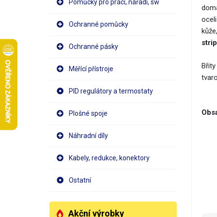
Pomůcky pro práci, nářadí, sw
doma
oceli
Ochranné pomůcky
kůže
stri
Ochranné pásky
Břit
Měřící přístroje
tvar
PID regulátory a termostaty
Obsa
Plošné spoje
Náhradní díly
Kabely, redukce, konektory
Ostatní
Akční výrobky