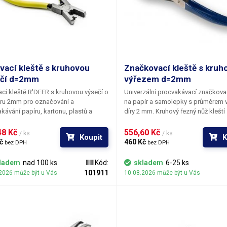
vací kleště s kruhovou
Značkovací kleště s kru
ečí d=2mm
výřezem d=2mm
cí kleště R'DEER s kruhovou výsečí o
Univerzální procvakávací značkovac
ru 2mm
pro označování a
na papír a samolepky
s průměrem 
kávání papíru, kartonu, plastů a
díry 2 mm
. Kruhový řezný nůž kleští
y samolepek. Ideální pro proděrování
čistý dokonalý kruhový řez do mno
ačních či expiračních samolepek s
tiskových médií včetně tenkých ko
8 Kč 
556,60 Kč 
/ ks
/ ks
Koupit
K
enými poli pro měsíc a rok. Rukojetí
fólií a holografických samolepek. 
č 
460 Kč 
bez DPH
bez DPH
 jsou potažené gumou pro
kleští je šroubovací distanční trn, 
nější úchop. Děrovací kleště jsou
dá nastavit doraz pro okraj papíru
ladem
nad 100 ks
Kód:
skladem
6-25 ks
 dlouhé a nabízíme je ve dvou
má být vyražená díra vždy přesně s
101911
2026 může být u Vás
10.08.2026 může být u Vás
tách. S kruhovou a obdélníkovou
daleko od okraje papíru.
.
Do naší nabídky jsme nově zařadili
ní verzi výsekových kleští
obným průměrem výseku. Nový typ
 vysekává otvory s mnohem vyšší
stí, kleště jsou navíc vybaveny také