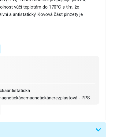
dolnost vůči teplotám do 170°C s tím, že
vní a antistatický. Kovová část pinzety je
ckáantistatická
agnetickánemagnetickánerezplastová - PPS