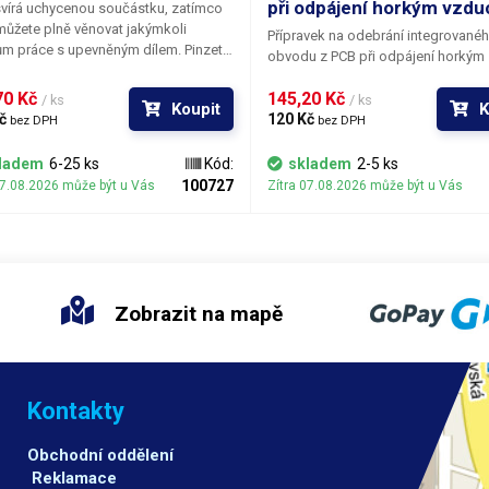
při odpájení horkým vzd
svírá uchycenou součástku, zatímco
můžete plně věnovat jakýmkoli
Přípravek na odebrání integrované
ům práce s upevněným dílem. Pinzetu
obvodu z PCB při odpájení horkým
jednou zmáčknout a uchopit
vzduchem.
tku; maximální velikost - mezera
0 Kč 
145,20 Kč 
/ ks
/ ks
Koupit
K
lně roztaženými hroty pinzety je 16
č 
120 Kč 
bez DPH
bez DPH
teriál je antikorozivní a
gnetický.
ladem
6-25 ks
Kód:
skladem
2-5 ks
100727
07.08.2026 může být u Vás
Zítra 07.08.2026 může být u Vás
Zobrazit na mapě
Kontakty
Obchodní oddělení
Reklamace