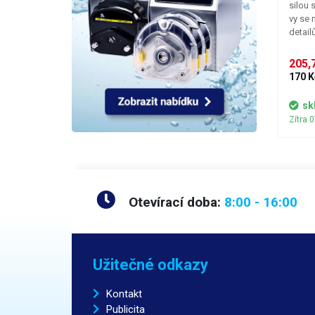
silou 
vy se 
detail
stačí 
součás
205,7
mezi p
170 K
mm. Ma
antima
sk
Zítra 
Otevírací doba:
8:00 - 16:00
Užitečné odkazy
Kontakt
Publicita