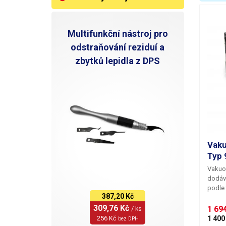
Š
Z
Multifunkční nástroj pro
odstraňování reziduí a
V
zbytků lepidla z DPS
Vaku
Typ 
Vakuo
dodáv
podle 
387,20 Kč
potřeb
309,76 Kč 
mm pr
1 694
/ ks
středn
256 Kč 
1 400
bez DPH