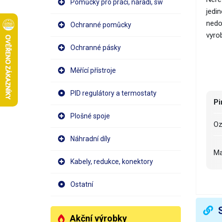
Pomůcky pro práci, nářadí, sw
jedi
nedoc
Ochranné pomůcky
vyrob
Ochranné pásky
Měřící přístroje
PID regulátory a termostaty
Pi
Plošné spoje
O
Náhradní díly
M
Kabely, redukce, konektory
D
Ostatní
Š
Akční výrobky