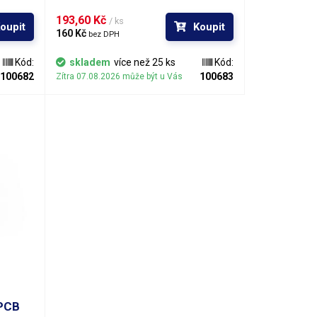
193,60 Kč 
/ ks
oupit
Koupit
160 Kč 
bez DPH
Kód:
skladem
více než 25 ks
Kód:
100682
100683
Zítra 07.08.2026 může být u Vás
 PCB