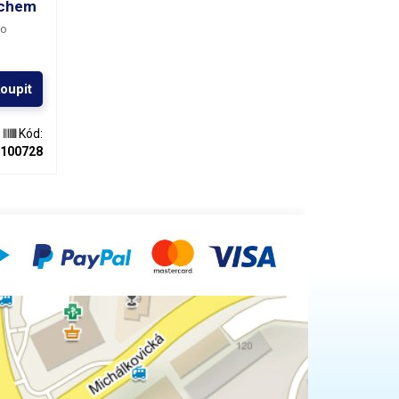
uchem
ho
oupit
Kód:
100728