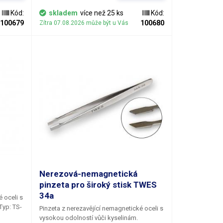
Kód:
skladem
více než 25 ks
Kód:
100679
100680
Zítra 07.08.2026 může být u Vás
Nerezová-nemagnetická
pinzeta pro široký stisk TWES
34a
 oceli s
Pinzeta z nerezavějící nemagnetické oceli s
vysokou odolností vůči kyselinám.