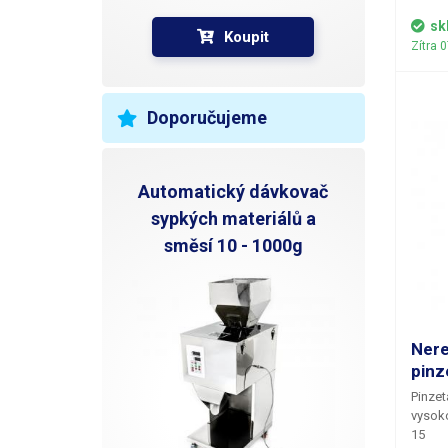
3 mm d
– 25W.
sk
Koupit
odlože
Zítra 
Doporučujeme
Automatický dávkovač
sypkých materiálů a
směsí 10 - 1000g
Ner
pinz
Pinzet
vysokou
15