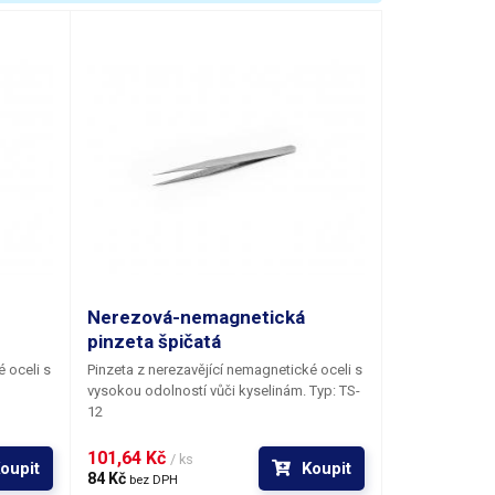
ičky
Nerezová-nemagnetická
pinzeta špičatá
 oceli s
Pinzeta z nerezavějící nemagnetické oceli s
vysokou odolností vůči kyselinám. Typ: TS-
12
101,64 Kč 
/ ks
oupit
Koupit
84 Kč 
bez DPH