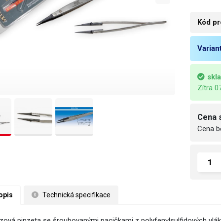
Kód pr
Varian
skl
Zítra 0
Cena 
Cena b
opis
 Technická specifikace
zová pinzeta se šroubovanými pacičkami z polyfenylsulfidových vláke