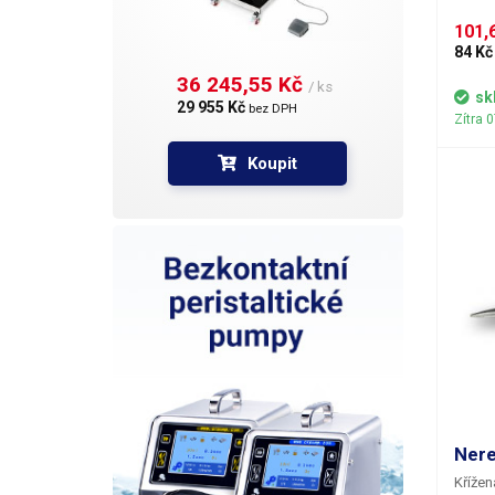
101,6
84 Kč
36 245,55 Kč 
/ ks
sk
29 955 Kč 
bez DPH
Zítra 
Koupit
Nere
Křížen