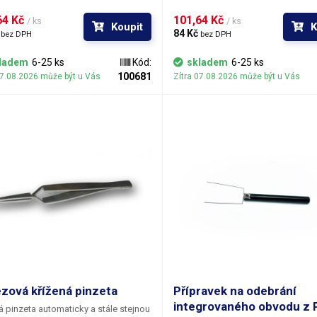
4 Kč 
101,64 Kč 
/ ks
/ ks
Koupit
K
 
84 Kč 
bez DPH
bez DPH
ladem
6-25 ks
Kód:
skladem
6-25 ks
100681
07.08.2026 může být u Vás
Zítra 07.08.2026 může být u Vás
zová křížená pinzeta
Přípravek na odebrání
integrovaného obvodu z
á pinzeta automaticky a stále stejnou