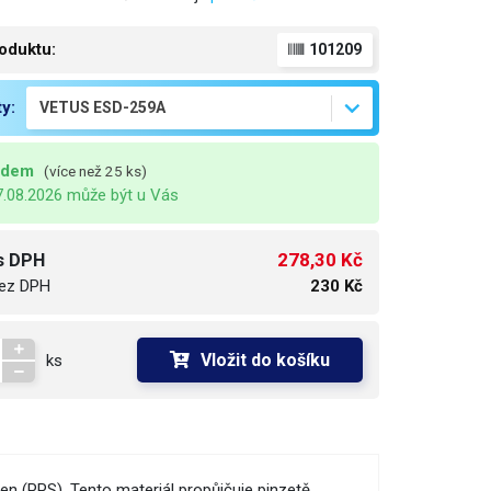
oduktu:
101209
ty:
adem
(více než 25 ks)
7.08.2026 může být u Vás
278,30 Kč
s DPH
ez DPH
230 Kč
Vložit do košíku
ks
n (PPS). Tento materiál propůjčuje pinzetě