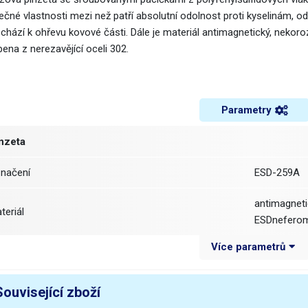
nečné vlastnosti mezi než patří absolutní odolnost proti kyselinám, o
hází k ohřevu kovové části. Dále je materiál antimagnetický, nekorozi
ena z nerezavějící oceli 302.
Parametry
nzeta
značení
ESD-259A
antimagneti
ateriál
ESDneferom
Více parametrů
élka pinzety
130 mm
ířka
9 mm
Související zboží