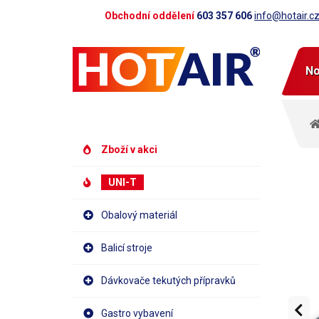
Obchodní oddělení
603 357 606
info@hotair.c
No
Zboží v akci
UNI-T
Obalový materiál
Balicí stroje
Dávkovače tekutých přípravků
Gastro vybavení