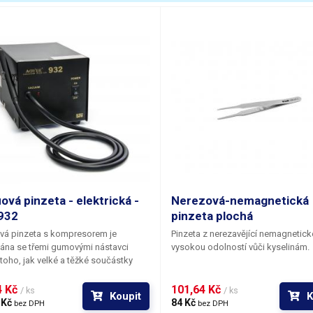
ířka špičky
0.4 mm
akončení
rovná do šp
áha balení [kg]:
0.0289 kg
ová pinzeta - elektrická -
Nerezová-nemagnetická
932
pinzeta plochá
vá pinzeta s kompresorem je
Pinzeta z nerezavějící nemagnetické
ána se třemi gumovými nástavci
vysokou odolností vůči kyselinám.
toho, jak velké a těžké součástky
ujete držet – velký s poloměrem 10
o součástky do hmotnosti 40 g,
 Kč 
101,64 Kč 
/ ks
/ ks
Koupit
K
í s poloměrem 7 mm do 18 g a malý
 Kč 
84 Kč 
bez DPH
bez DPH