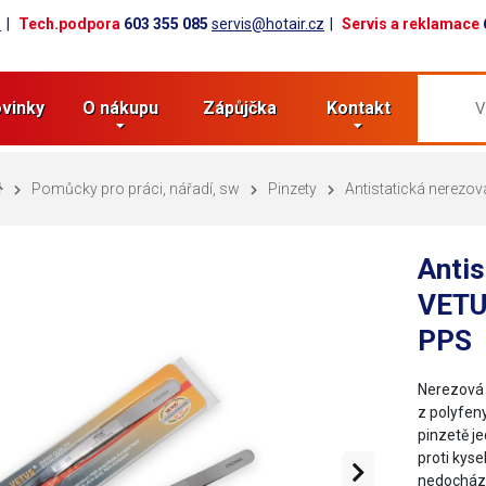
z
Tech.podpora
603 355 085
servis@hotair.cz
Servis a reklamace
vinky
O nákupu
Zápůjčka
Kontakt
Pomůcky pro práci, nářadí, sw
Pinzety
Antistatická nerezo
Antis
VETU
PPS
Nerezová 
z polyfen
pinzetě je
proti kyse
nedochází