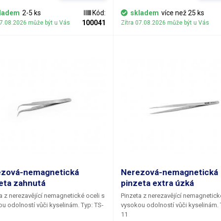
o 3 g. Sací příkon kompresoru je 20
 Na boku přístroje je úchytka pro
ladem
2-5 ks
Kód:
skladem
více než 25 ks
ní sacího pera.
100041
07.08.2026 může být u Vás
Zítra 07.08.2026 může být u Vás
ezová-nemagnetická
Nerezová-nemagnetická
eta zahnutá
pinzeta extra úzká
a z nerezavějící nemagnetické oceli s
Pinzeta z nerezavějící nemagnetické
 odolností vůči kyselinám. Typ: TS-
vysokou odolností vůči kyselinám. Typ: TS-
11