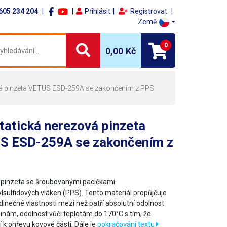
605 234 204
Přihlásit
Registrovat
Země
0
0,00 Kč
vá pinzeta VETUS ESD-259A se zakončením z PPS
tatická nerezová pinzeta
S ESD-259A se zakončením z
pinzeta se šroubovanými pacičkami
ylsulfidových vláken (PPS). Tento materiál propůjčuje
dinečné vlastnosti mezi než patří absolutní odolnost
linám, odolnost vůči teplotám do 170°C s tím, že
 k ohřevu kovové části. Dále je
pokračování textu