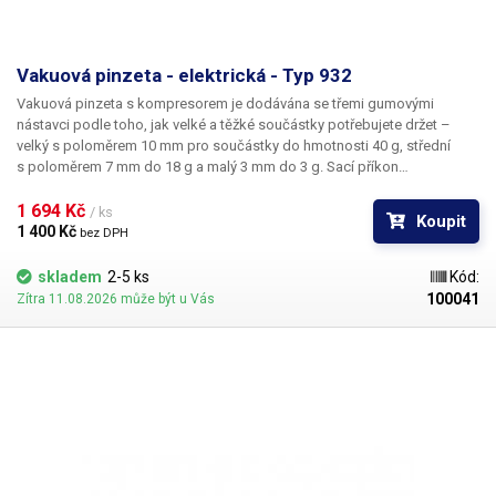
Vakuová pinzeta - elektrická - Typ 932
Vakuová pinzeta s kompresorem je dodávána se třemi gumovými
nástavci podle toho, jak velké a těžké součástky potřebujete držet –
velký s poloměrem 10 mm pro součástky do hmotnosti 40 g, střední
s poloměrem 7 mm do 18 g a malý 3 mm do 3 g. Sací příkon
kompresoru je 20 – 25W. Na boku přístroje je úchytka pro odložení
sacího pera.
1 694 Kč 
/ ks
Koupit
1 400 Kč 
bez DPH
skladem
2-5 ks
Kód:
100041
Zítra 11.08.2026 může být u Vás