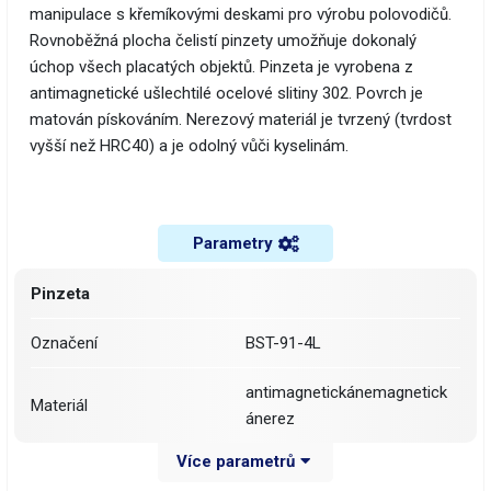
manipulace s křemíkovými deskami pro výrobu polovodičů.
Rovnoběžná plocha čelistí pinzety umožňuje dokonalý
úchop všech placatých objektů. Pinzeta je vyrobena z
antimagnetické ušlechtilé ocelové slitiny 302. Povrch je
matován pískováním. Nerezový materiál je tvrzený (tvrdost
vyšší než HRC40) a je odolný vůči kyselinám.
Parametry
Pinzeta
Označení
BST-91-4L
antimagnetickánemagnetick
Materiál
ánerez
Více parametrů
Délka pinzety
125 mm