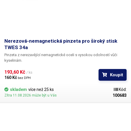
Nerezová-nemagnetická pinzeta pro široký stisk
TWES 34a
Pinzeta z nerezavějící nemagnetické oceli s vysokou odolností vůči
kyselinám.
193,60 Kč 
/ ks
Koupit
160 Kč 
bez DPH
skladem
více než 25 ks
Kód:
100683
Zítra 11.08.2026 může být u Vás