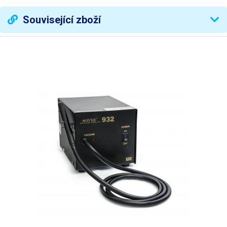
Šířka
10 mm
Související zboží
Šířka špičky
11.7 mm
Zakončení
placaté kleště
Hmotnost
0.026 kg
Váha balení [kg]:
0.026 kg