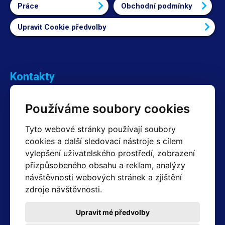
Práce
Obchodní podmínky
Upravit Cookie předvolby
Kontakty
Obchodní oddělení Reklamace
Používáme soubory cookies
+420 603 357 606 +420 605 234 204
info@hotair.cz
Tyto webové stránky používají soubory
Fakturační a expediční oddělení
cookies a další sledovací nástroje s cílem
+420 605 259 759
vylepšení uživatelského prostředí, zobrazení
(Po–Pá: 7:30 – 15:00)
přizpůsobeného obsahu a reklam, analýzy
Technické oddělení
návštěvnosti webových stránek a zjištění
+420 603 355 085
(Po–Pá: 8:00 – 16:00)
zdroje návštěvnosti.
servis@hotair.cz
Výdej zboží (Ostrava): Po-Pá: 8:00 - 16:00
Upravit mé předvolby
Platba jen v hotovosti