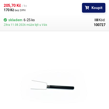
pinzety je 16 mm. Materiál je antikorozivní a antimagnetický.
205,70 Kč 
/ ks
Koupit
170 Kč 
bez DPH
skladem
6-25 ks
Kód:
100727
Zítra 11.08.2026 může být u Vás