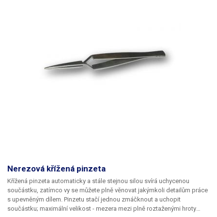
Nerezová křížená pinzeta
Křížená pinzeta automaticky a stále stejnou silou svírá uchycenou
součástku, zatímco vy se můžete plně věnovat jakýmkoli detailům práce
s upevněným dílem. Pinzetu stačí jednou zmáčknout a uchopit
součástku; maximální velikost - mezera mezi plně roztaženými hroty