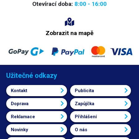
Otevírací doba:
8:00 - 16:00
Zobrazit na mapě
Užitečné odkazy
Kontakt
Publicita
Doprava
Zapůjčka
Reklamace
Přihlášení
Novinky
O nás