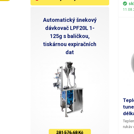
životn
sk
svařit
11.08.
Fólie 
Automatický šnekový
obalů 
zdravo
dávkovač LPF20L 1-
a jsou
125g s baličkou,
(certi
prostř
tiskárnou expiračních
477/20
dat
pro sv
z naší nabídky. M
Tloušť
(0,150
10 met
10
Tepl
tune
délk
Teplem
rukáv 
281 576,68 Kč
Tloušť