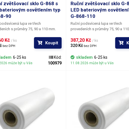
í zvětšovací sklo G-868 s
Ruční zvětšovací sklo G-
bateriovým osvětlením typ
LED bateriovým osvětlen
68-90
G-868-110
podsvícená lupa ve třech
Ruční podsvícená lupa ve třech
eních s průměry 75, 90 a 110 mm.
provedeních s průměry 75, 90 a 11
vací sklo je plastové a má dvě
Zvětšovací sklo je plastové a má d
0 Kč 
387,20 Kč 
é mohutnosti. Menší kruhová čočka
optické mohutnosti. Menší kruhov
/ ks
/ ks
Koupit
K
še lupy poskytuje vyšší zvětšení.
č 
na ploše lupy poskytuje vyšší zvětš
320 Kč 
bez DPH
bez DPH
vícení se starají dvě bílé LED
O podsvícení se starají dvě bílé LE
né třemi bateriemi LR1130, které jsou
napájené třemi bateriemi LR1130, k
ladem
6-25 ks
Kód:
skladem
6-25 ks
součástí balení.
součástí balení.
100979
2026 může být u Vás
11.08.2026 může být u Vás