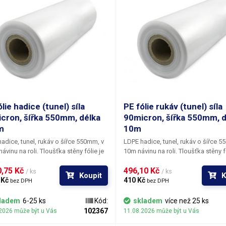
lie hadice (tunel) síla
PE fólie rukáv (tunel) síla
cron, šířka 550mm, délka
90micron, šířka 550mm, d
m
10m
adice, tunel, rukáv o šířce 550mm, v
LDPE hadice, tunel, rukáv o šířce 5
ávinu na roli
. Tloušťka stěny fólie je
10m návinu na roli
. Tloušťka stěny f
ronů
(0,090mm). ​Polyetylénové
90micronů
(0,090mm). ​Polyetylénové
,75 Kč 
496,10 Kč 
jsou bezbarvé, čiré, bez chuti a
fólie jsou bezbarvé, čiré, bez chuti 
/ ks
/ ks
Koupit
K
u, nemění se působením vlhkosti,
 Kč 
zápachu, nemění se působením vlh
410 Kč 
bez DPH
bez DPH
 běžných chemikálií. Mají dlouhou
soli a běžných chemikálií. Mají dlo
ost, jsou pružné, teplem lehce
životnost, jsou pružné, teplem lehc
ladem
6-25 ks
Kód:
skladem
více než 25 ks
elné, odolné proti mrazu a vlhkosti.
svařitelné, odolné proti mrazu a vlh
102367
2026 může být u Vás
11.08.2026 může být u Vás
je vhodná pro výrobu pytlů, sáčků a
Fólie je vhodná pro výrobu pytlů, s