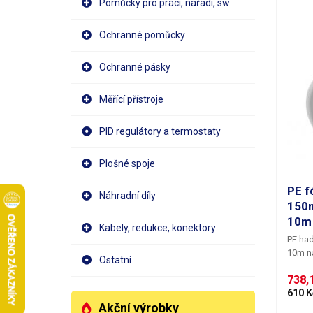
Pomůcky pro práci, nářadí, sw
obalů 
zdravo
a jsou
Ochranné pomůcky
(certi
prostř
Ochranné pásky
477/20
pro sv
z naší nabídky. C
Měřící přístroje
Materi
Tloušť
PID regulátory a termostaty
Šířka:
Barva:
Fotogr
Plošné spoje
PE fó
Náhradní díly
150m
10m
Kabely, redukce, konektory
PE had
10m ná
Ostatní
150mi
738,1
fólie 
zápach
610 K
Akční výrobky
soli a