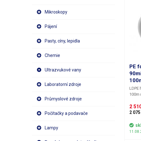
Mikroskopy
Pájení
Pasty, cíny, lepidla
Chemie
PE fó
Ultrazvukové vany
90mi
100
Laboratorní zdroje
LDPE h
100m n
Průmyslové zdroje
90mic
2 510
fólie 
zápach
2 075
Počítačky a podavače
soli a
životn
sk
Lampy
svařit
11.08.
Fólie 