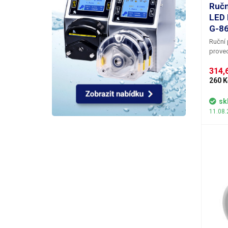
Ručn
LED 
G-8
Ruční 
proved
Zvětšo
314,6
optick
na plo
260 K
O pods
napáje
sk
11.08.