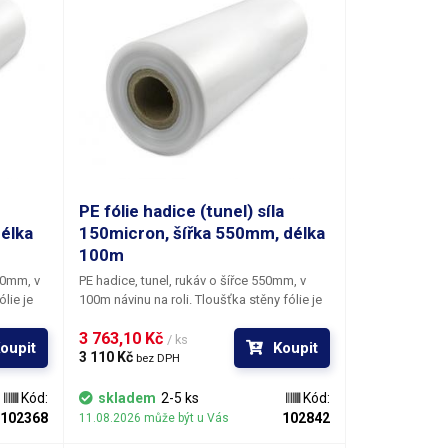
PE fólie hadice (tunel) síla
élka
150micron, šířka 550mm, délka
100m
50mm, v
PE hadice, tunel, rukáv o šířce 550mm, v
ólie je
100m návinu na roli
. Tloušťka stěny fólie je
150micronů
(0,150mm). ​Polyetylénové
3 763,10 Kč 
a
fólie jsou bezbarvé, čiré, bez chuti a
/ ks
oupit
Koupit
kosti,
zápachu, nemění se působením vlhkosti,
3 110 Kč 
bez DPH
uhou
soli a běžných chemikálií. Mají dlouhou
e
životnost, jsou pružné, teplem lehce
Kód:
skladem
2-5 ks
Kód:
kosti.
svařitelné, odolné proti mrazu a vlhkosti.
102368
102842
11.08.2026 může být u Vás
áčků a
Fólie je vhodná pro výrobu pytlů, sáčků a