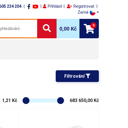
605 234 204
Přihlásit
Registrovat
Země
0
0,00 Kč
Filtrování 
1,21 Kč
683 650,00 Kč