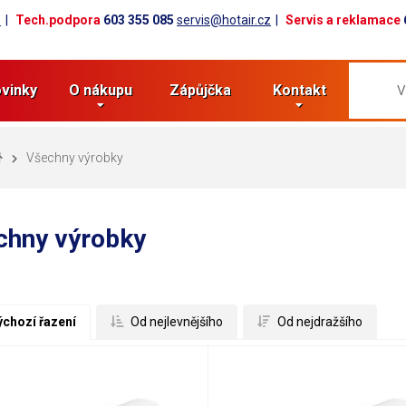
z
Tech.podpora
603 355 085
servis@hotair.cz
Servis a reklamace
vinky
O nákupu
Zápůjčka
Kontakt
Všechny výrobky
chny výrobky
ýchozí řazení
 Od nejlevnějšího
 Od nejdražšího