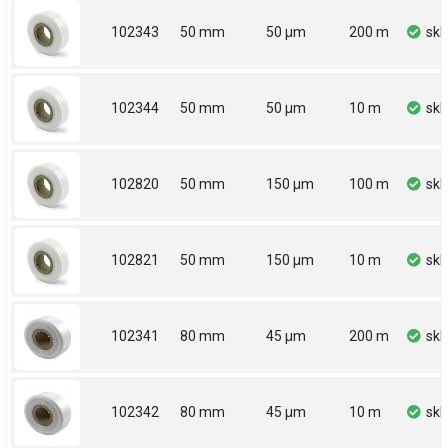
102343
50 mm
50 µm
200 m
sk
102344
50 mm
50 µm
10 m
sk
102820
50 mm
150 µm
100 m
sk
102821
50 mm
150 µm
10 m
sk
102341
80 mm
45 µm
200 m
sk
102342
80 mm
45 µm
10 m
sk