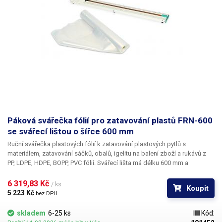
Páková svářečka fólií pro zatavování plastů FRN-600
se svářecí lištou o šířce 600 mm
Ruční svářečka plastových fólií
k zatavování plastových pytlů s
materiálem, zatavování sáčků, obalů, igelitu na balení zboží a rukávů z
PP, LDPE, HDPE, BOPP, PVC fólií. Svářecí lišta má délku 600 mm a
umožňuje tak práci se všemi plastovými pásy do této šíře; délka sváru je
60 cm. U impulzních svářeček není svářecí topný drát ohříván trvale, ale
6 319,83 Kč 
/ ks
Koupit
pouze při stlačení rukojeti. Čas ohřevu odporového drátu nastavíte
5 223 Kč 
bez DPH
potenciometrem dle materiálu svařovaného plastu a jeho tloušťky;
vypínání je řízeno automaticky vždy přesně po uplynutí nastaveného
skladem
6-25 ks
Kód:
intervalu.