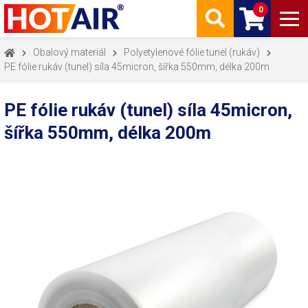
0
Obalový materiál
Polyetylenové fólie tunel (rukáv)
PE fólie rukáv (tunel) síla 45micron, šířka 550mm, délka 200m
PE fólie rukáv (tunel) síla 45micron,
šířka 550mm, délka 200m