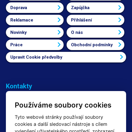
Doprava
Zapůjčka
Reklamace
Přihlášení
Novinky
O nás
Práce
Obchodní podmínky
Upravit Cookie předvolby
Kontakty
Obchodní oddělení Reklamace
Používáme soubory cookies
+420 603 357 606 +420 605 234 204
info@hotair.cz
Tyto webové stránky používají soubory
Fakturační a expediční oddělení
cookies a další sledovací nástroje s cílem
+420 605 259 759
vylepšení uživatelského prostředí, zobrazení
(Po–Pá: 7:30 – 15:00)