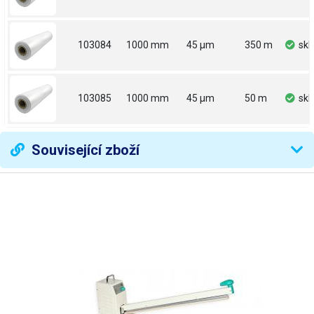
103084
1000 mm
45 µm
350 m
sk
103085
1000 mm
45 µm
50 m
sk
Související zboží