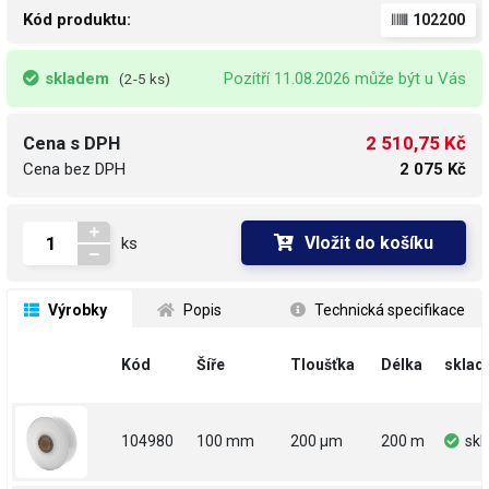
Kód produktu:
102200
skladem
Pozítří 11.08.2026 může být u Vás
(2-5 ks)
2 510,75 Kč
Cena s DPH
Cena bez DPH
2 075 Kč
Vložit do košíku
ks
 Výrobky
 Popis
 Technická specifikace
Kód
Šíře
Tloušťka
Délka
sklad
104980
100 mm
200 µm
200 m
sk