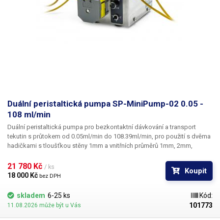
Duální peristaltická pumpa SP-MiniPump-02 0.05 -
108 ml/min
Duální peristaltická pumpa
pro
bezkontaktní dávkování a transport
tekutin
s průtokem
od 0.05ml/min do 108.39ml/min
, pro použití s dvěma
hadičkami s tloušťkou stěny 1mm a vnitřních průměrů 1mm, 2mm,
2.5mm a 3mm. Hlavní výhodou peristaltických pump je samotný fakt, že
dávkovaná tekutina není nijak vystavena žádnému kontaktu s čerpadlem
21 780 Kč 
/ ks
Koupit
ani jinými prvky pumpy, které by ji mohly kontaminovat. Pro transport
18 000 Kč 
bez DPH
kapalin je použito peristaltické čerpadlo (peristaltická pumpa). Princip
peristaltického čerpadla spočívá ve stlačování pružné hadice
skladem
6-25 ks
Kód:
s pumpovanou tekutinou pomocí čtyř lamel, umístěných na rotoru. Při
101773
11.08.2026 může být u Vás
otáčení rotoru dochází ke stlačení hadice v místech kontaktu lamel s