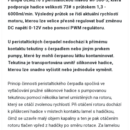
Pumpa OEM210 s peristaltickou hlavou WP500-3
, která
podporuje hadice velikosti 73# s průtokem 1,3 -
6000ml/min. Výsledný průtok se řídí aktuální rychlostí
motoru, kterou lze velice přesně regulovat buď změnou
DC napětí 0-12V nebo pomocí PWM regulátoru.
U peristaltických čerpadel nedochází k přímému
kontaktu tekutiny s čerpadlem nebo jiným prvkem
pumpy, které by mohli čerpanou látku kontaminovat.
Tekutina je transportována uvnitř silikonové hadice,
kterou lze snadno vyčistit nebo jednoduše vyměnit.
Princip činnosti peristaltického čerpadla spočívá ve
vytlačování pružné silikonové hadice s pumpovanou
tekutinou pomocí několika lamel umístěných na rotoru,
který se otáčí zvolenou rychlostí. Při otáčení rotoru dochází
k přiškrcení hadice v místech kontaktu lamel s hadičkou,
čímž se uzavře malý objem kapaliny a ten je pak otáčením
rotoru tlačen vpřed z hadičky po směru rotace. Za lamelou