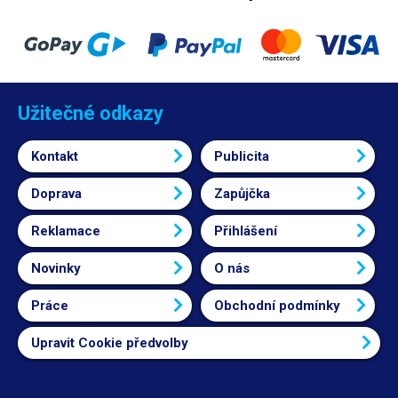
jednoduše změnit pomocí přepínače. Peristaltickou pumpu BT100M lze
ovládat také dálkově pomocí portu
RS485
. Díky tomu, že se vše
odehrává v uzavřené hadici a nedochází k žádnému styku kapaliny s
čerpadlem ani potrubím, lze přečerpávat jakékoliv kapaliny, včetně těch
agresivních. Nutno však vzít v potaz materiál trubic. Vhodné i pro použití
k lékařským účelům. Jedná se o pumpu, nikoliv automatický dávkovač
předem nastavených dávek. Spínání a vypínání pumpy je manuální,
Užitečné odkazy
případně přes RS485. Pro menší průtoky - 0.007 - 380ml/min,
doporučujeme zvolit peristaltické čerpadlo SP-MiniPump-02. Pro
Kontakt
Publicita
aplikace, kde jsou potřeba přesné dávky, nikoliv jen
čerpadlo, doporučujeme dávkovač TP-50, který umožňuje nastavení
dávek už od 0.5 mikrolitru nebo dávkovač GFK-160 pro dávky od 1ml -
Doprava
Zapůjčka
3,5l.
Pro přesné dávkování pomocí peristaltického čerpadla můžete
zakoupit Digitální časovač, kterým lze velmi přesně řídit velikost dávky.
Reklamace
Přihlášení
Obsah balení: čerpadlo BT100M, hadice 2m #18, napájecí kabel, nožní
pedál
Novinky
O nás
Práce
Obchodní podmínky
Upravit Cookie předvolby