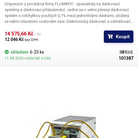
Dispenzor z produkce firmy FLUMATIC - specialisty na dávkovací
systémy a dávkovací příslušenství. Jedná se o velmi přesný dávkovací
systém s odchylkou pouhých 0,1% mezi jednotlivými dávkami, uložený
ve velmi robustním ocelovém šasi. Elektronický dávkovač a odměřovač
kapalin s potenciometrem pro nastavení dávky. Analogové ovládání
pomocí otočného kolečka je vhodné v aplikacích, kde je potřeba často
14 575,66 Kč 
/ ks
Koupit
měnit nebo korigovat dávkované množství a přenastavení mačkáním
12 046 Kč 
bez DPH
tlačítek pro sekundy, desetiny a setiny sekund je těžkopádné a
zdlouhavé. Pootočení potenciometru má okamžitý vliv na změnu
skladem
6-25 ks
Kód:
dávkovaného množství.
101387
11.08.2026 může být u Vás