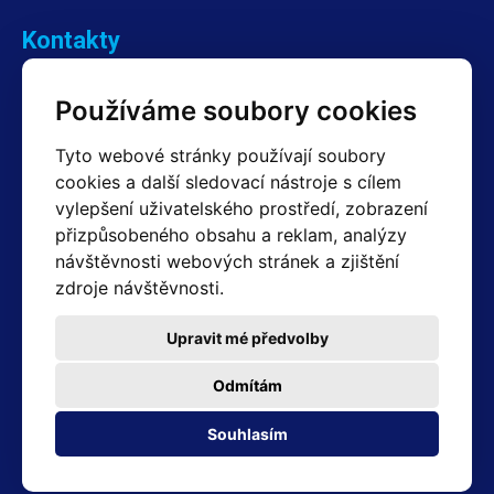
Kontakty
Obchodní oddělení Reklamace
Používáme soubory cookies
+420 603 357 606 +420 605 234 204
info@hotair.cz
Tyto webové stránky používají soubory
Fakturační a expediční oddělení
cookies a další sledovací nástroje s cílem
+420 605 259 759
vylepšení uživatelského prostředí, zobrazení
(Po–Pá: 7:30 – 15:00)
přizpůsobeného obsahu a reklam, analýzy
Technické oddělení
návštěvnosti webových stránek a zjištění
+420 603 355 085
(Po–Pá: 8:00 – 16:00)
zdroje návštěvnosti.
servis@hotair.cz
Výdej zboží (Ostrava): Po-Pá: 8:00 - 16:00
Upravit mé předvolby
Platba jen v hotovosti
Odmítám
Adresa prodejny
Souhlasím
Michálkovická 2098/86B 710 00 Ostrava