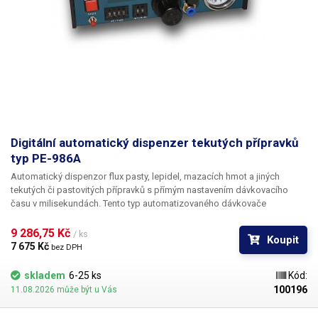
Váha balení [kg]:
2.1 kg
Digitální automatický dispenzer tekutých přípravků
typ PE-986A
Automatický dispenzor flux pasty, lepidel, mazacích hmot a jiných
tekutých či pastovitých přípravků s přímým nastavením dávkovacího
času v milisekundách. Tento typ automatizovaného dávkovače
kapalných přípravků patří k nejpreciznějším v naší nabídce. Díky širokým
možnostem nastavení mnoha parametrů vždy dosáhnete správného
9 286,75 Kč 
/ ks
Koupit
seřízení dle požadavků vaší aplikace. Všechny parametry jsou řízeny
7 675 Kč 
bez DPH
plně digitálně.
skladem
6-25 ks
Kód:
100196
11.08.2026 může být u Vás