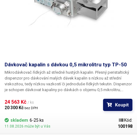
Dávkovač kapalin s dávkou 0,5 mikrolitru typ TP-50
Mikrodávkovač řídkých až středně hustých kapalin. Přesný peristaltický
dispenzor pro dávkování malých dávek kapalin s nízkou až střední
viskozitou, tedy nízkou vazkostí či jednoduše řídkých tekutin. Dispenzor
je schopen dávkovat kapaliny po dávkách o objemu 0,5 mikrolitru;
nehodí se proto pro aplikace, kde je vyžadován vyšší průtok. Pro
transport látek je využito objemové čerpadlo nazývané peristaltické
24 563 Kč 
/ ks
Koupit
nebo také peristaltická pumpa.
20 300 Kč 
bez DPH
skladem
6-25 ks
Kód:
100198
11.08.2026 může být u Vás