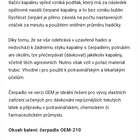
tlačící kapalinu vpřed vzniká podtlak, který má za následek
opětovné nasátí čerpané kapaliny, a to bez vzniku bublin.
Rychlost čerpání je přímo závislá na počtu nastavených
otáček za minutu a použitém vnitřním průměru hadičky.
Díky tomu, že se vše odehrává v uzavřené hadici a
nedochází k žádnému styku kapaliny s čerpadlem, potrubím
ani okolím, lze přečerpávat (dávkovat) jakékoliv kapaliny,
včetně těch agresivních. Nutno však vzít v potaz materiál
trubic. Vhodné i pro použití k potravinářským a lékařským
účelům.
Čerpadlo ve verzi OEM je ideální řešení pro vývoj vlastních
zařízení určených pro dávkování nejrůznějších tekutých
látek a přípravku v potravinářském, chemickém či
farmaceutickém průmyslu.
Obsah balení: čerpadlo OEM-210