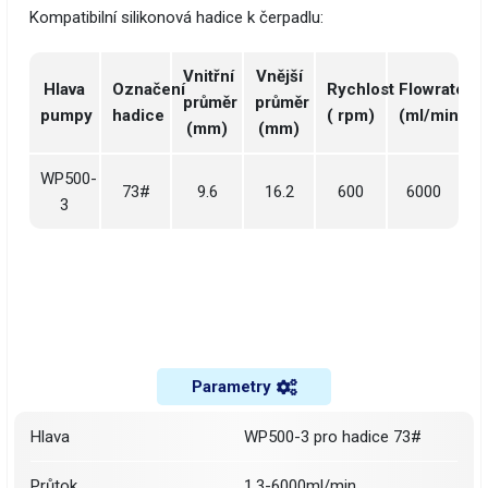
Kompatibilní silikonová hadice k čerpadlu:
Vnitřní
Vnější
Hlava
Označení
Rychlost
Flowrate
průměr
průměr
pumpy
hadice
( rpm)
(ml/min)
(mm)
(mm)
WP500-
73#
9.6
16.2
600
6000
3
Parametry
Hlava
WP500-3 pro hadice 73#
Průtok
1,3-6000ml/min