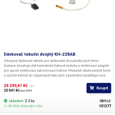
z kartuší o viskozitě hustších ovocných šťáv. Součástí dodávky je jak
kartušový adaptér pro připojení 30ml a 55ml kartuší, tak rukojeť se
spínačem pro tyto kartuše. V balení najdete také praktický spirálový
stojan pro odložení kartuše s praktickou miskou pro zachycení
případných úkapů.
Yaxun YX-855
je vhodný především pro dávkování UV
lepidel, k lepení displejů telefonů a tabletů, k dávkování jiných
jednosložkových lepidel, fluxů či méně viskózních maziv. Součástí
dodávky není UV lepidlo Loca znázorněné na produktových fotografiích.
Dávkovač tekutin dvojitý KH-228AB
Zdvojený dávkovač tekutin pro dávkování dvousložkových hmot.
Sestava obsahuje dvě hermetické tlakové nádoby a směšovací adaptér
pro upnutí směšovací zakončovací trubice. Přesunutí dávkovaných hmot
z ručních kartuší do objemných tlakových zásobníků nezatěžuje ruce
obsluhy a eliminuje nutnost stálého doplňování kartuší při trvalém
provozu a velkých dávkách.
24 249,61 Kč 
/ ks
Koupit
20 041 Kč 
bez DPH
skladem
2-5 ks
Kód:
101377
11.08.2026 může být u Vás