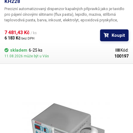
KH228
Precizní automatizovaný dispenzor kapalných přípravků jako je tavidlo
pro pájení cínovými slitinami (flux pasta), lepidlo, maziva, stříbrná
teplovodivá pasta, barva, inkoust, elektrolyt, epoxidová pryskyřice,
lubrikanty, lepidla pod šroubky, SMT lepidla... Dávkované tekutiny mohou
mít libovolnou viskozitu; nastavením tlaku a délky časového intervalu
7 481,43 Kč 
/ ks
Koupit
dosáhnete vždy požadovaného množství v jedné dávce.
6 183 Kč 
bez DPH
skladem
6-25 ks
Kód:
100197
11.08.2026 může být u Vás