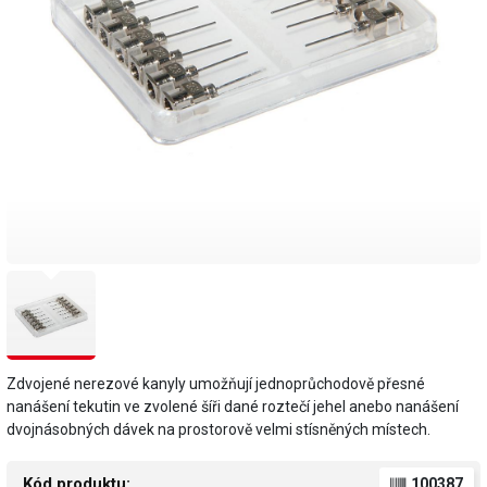
Zdvojené nerezové kanyly umožňují jednoprůchodově přesné
nanášení tekutin ve zvolené šíři dané roztečí jehel anebo nanášení
dvojnásobných dávek na prostorově velmi stísněných místech.
Kód produktu:
100387