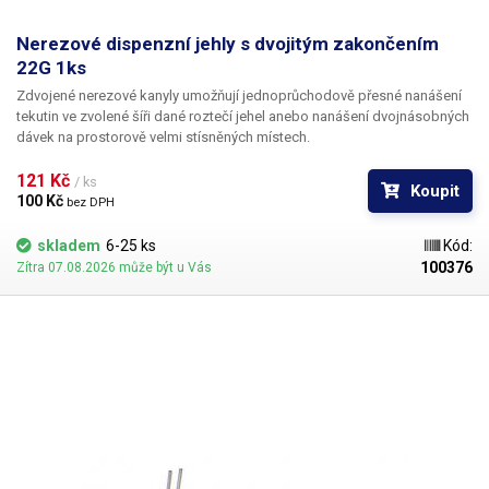
Nerezové dispenzní jehly s dvojitým zakončením
22G 1ks
Zdvojené nerezové kanyly umožňují jednoprůchodově přesné nanášení
tekutin ve zvolené šíři dané roztečí jehel anebo nanášení dvojnásobných
dávek na prostorově velmi stísněných místech.
121 Kč 
/ ks
Koupit
100 Kč 
bez DPH
skladem
6-25 ks
Kód:
100376
Zítra 07.08.2026 může být u Vás