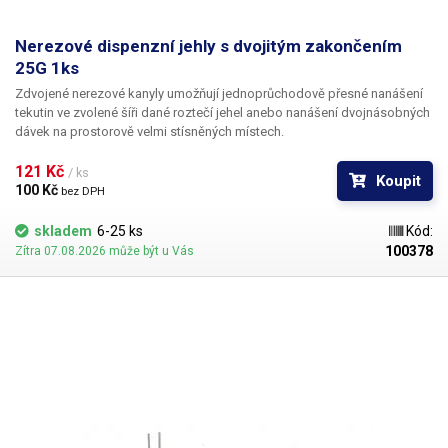
Nerezové dispenzní jehly s dvojitým zakončením
25G 1ks
Zdvojené nerezové kanyly umožňují jednoprůchodově přesné nanášení
tekutin ve zvolené šíři dané roztečí jehel anebo nanášení dvojnásobných
dávek na prostorově velmi stísněných místech.
121 Kč 
/ ks
Koupit
100 Kč 
bez DPH
skladem
6-25 ks
Kód:
100378
Zítra 07.08.2026 může být u Vás