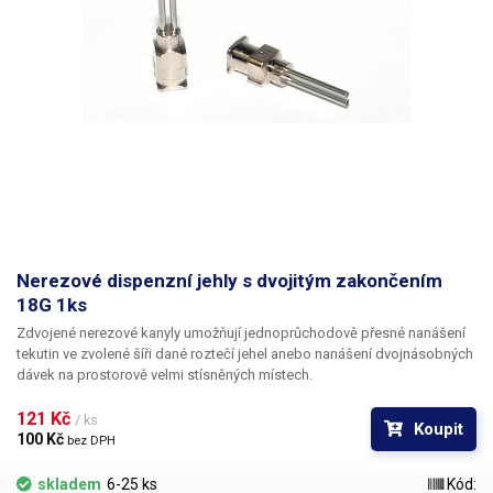
Nerezové dispenzní jehly s dvojitým zakončením
18G 1ks
Zdvojené nerezové kanyly umožňují jednoprůchodově přesné nanášení
tekutin ve zvolené šíři dané roztečí jehel anebo nanášení dvojnásobných
dávek na prostorově velmi stísněných místech.
121 Kč 
/ ks
Koupit
100 Kč 
bez DPH
skladem
6-25 ks
Kód: