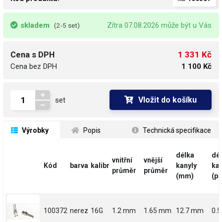
skladem
Zítra 07.08.2026 může být u Vás
(2-5 set)
1 331 Kč
Cena s DPH
Cena bez DPH
1 100 Kč
Vložit do košíku
set
 Výrobky
 Popis
 Technická specifikace
délka
dé
vnitřní
vnější
Kód
barva
kalibr
kanyly
kan
průměr
průměr
(mm)
(pa
100372
nerez
16G
1.2 mm
1.65 mm
12.7 mm
0.5