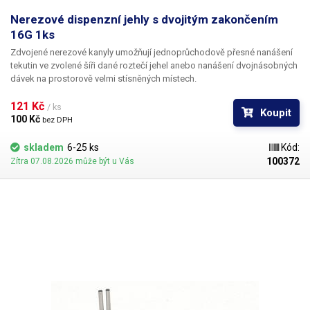
Nerezové dispenzní jehly s dvojitým zakončením
16G 1ks
Zdvojené nerezové kanyly umožňují jednoprůchodově přesné nanášení
tekutin ve zvolené šíři dané roztečí jehel anebo nanášení dvojnásobných
dávek na prostorově velmi stísněných místech.
121 Kč 
/ ks
Koupit
100 Kč 
bez DPH
skladem
6-25 ks
Kód:
100372
Zítra 07.08.2026 může být u Vás