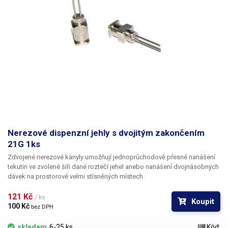
Nerezové dispenzní jehly s dvojitým zakončením
21G 1ks
Zdvojené nerezové kanyly umožňují jednoprůchodově přesné nanášení
tekutin ve zvolené šíři dané roztečí jehel anebo nanášení dvojnásobných
dávek na prostorově velmi stísněných místech.
121 Kč 
/ ks
Koupit
100 Kč 
bez DPH
skladem
6-25 ks
Kód: