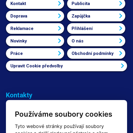
Kontakt
Publicita
Doprava
Zapůjčka
Reklamace
Přihlášení
Novinky
O nás
Práce
Obchodní podmínky
Upravit Cookie předvolby
Kontakty
Obchodní oddělení Reklamace
Používáme soubory cookies
+420 603 357 606 +420 605 234 204
info@hotair.cz
Tyto webové stránky používají soubory
Fakturační a expediční oddělení