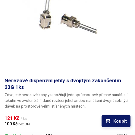
Nerezové dispenzní jehly s dvojitým zakončením
23G 1ks
Zdvojené nerezové kanyly umožňují jednoprůchodově přesné nanášení
tekutin ve zvolené šíři dané roztečí jehel anebo nanášení dvojnásobných
dávek na prostorově velmi stísněných místech.
121 Kč 
/ ks
Koupit
100 Kč 
bez DPH