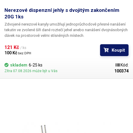
Nerezové dispenzní jehly s dvojitým zakončením
20G 1ks
Zdvojené nerezové kanyly umožňují jednoprůchodově přesné nanášení
tekutin ve zvolené šíři dané roztečí jehel anebo nanášení dvojnásobných
dávek na prostorově velmi stísněných místech.
121 Kč 
/ ks
Koupit
100 Kč 
bez DPH
skladem
6-25 ks
Kód:
100374
Zítra 07.08.2026 může být u Vás