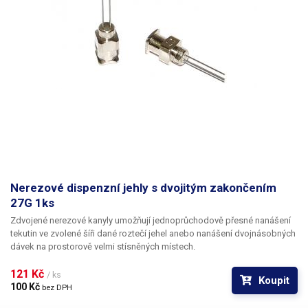
Nerezové dispenzní jehly s dvojitým zakončením
27G 1ks
Zdvojené nerezové kanyly umožňují jednoprůchodově přesné nanášení
tekutin ve zvolené šíři dané roztečí jehel anebo nanášení dvojnásobných
dávek na prostorově velmi stísněných místech.
121 Kč 
/ ks
Koupit
100 Kč 
bez DPH