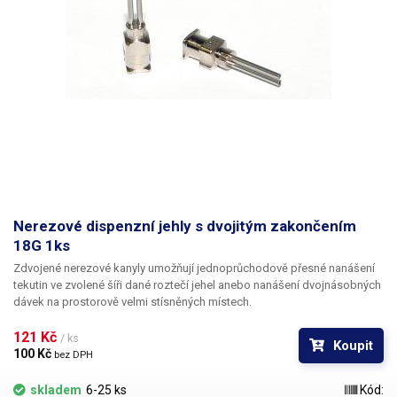
Nerezové dispenzní jehly s dvojitým zakončením
18G 1ks
Zdvojené nerezové kanyly umožňují jednoprůchodově přesné nanášení
tekutin ve zvolené šíři dané roztečí jehel anebo nanášení dvojnásobných
dávek na prostorově velmi stísněných místech.
121 Kč 
/ ks
Koupit
100 Kč 
bez DPH
skladem
6-25 ks
Kód: