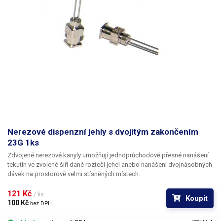
Nerezové dispenzní jehly s dvojitým zakončením
23G 1ks
Zdvojené nerezové kanyly umožňují jednoprůchodově přesné nanášení
tekutin ve zvolené šíři dané roztečí jehel anebo nanášení dvojnásobných
dávek na prostorově velmi stísněných místech.
121 Kč 
/ ks
Koupit
100 Kč 
bez DPH