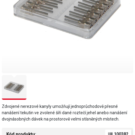
Zdvojené nerezové kanyly umožňují jednoprůchodově přesné
nanášení tekutin ve zvolené šíři dané roztečí jehel anebo nanášení
dvojnásobných dávek na prostorově velmi stísněných místech.
Kód produktu:
100382