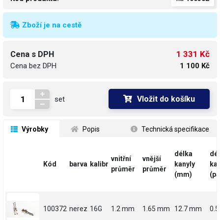
Zboží je na cestě
1 331 Kč
Cena s DPH
Cena bez DPH
1 100 Kč
Vložit do košíku
set
 Výrobky
 Popis
 Technická specifikace
délka
dé
vnitřní
vnější
Kód
barva
kalibr
kanyly
kan
průměr
průměr
(mm)
(pa
100372
nerez
16G
1.2 mm
1.65 mm
12.7 mm
0.5