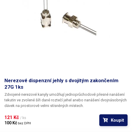
Nerezové dispenzní jehly s dvojitým zakončením
27G 1ks
Zdvojené nerezové kanyly umožňují jednoprůchodově přesné nanášení
tekutin ve zvolené šíři dané roztečí jehel anebo nanášení dvojnásobných
dávek na prostorově velmi stísněných místech.
121 Kč 
/ ks
Koupit
100 Kč 
bez DPH