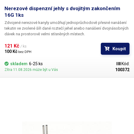
Nerezové dispenzní jehly s dvojitým zakončením
16G 1ks
Zdvojené nerezové kanyly umožňují jednoprůchodově přesné nanášení
tekutin ve zvolené šíři dané roztečí jehel anebo nanášení dvojnásobných
dávek na prostorově velmi stísněných místech.
121 Kč 
/ ks
Koupit
100 Kč 
bez DPH
skladem
6-25 ks
Kód:
100372
Zítra 11.08.2026 může být u Vás