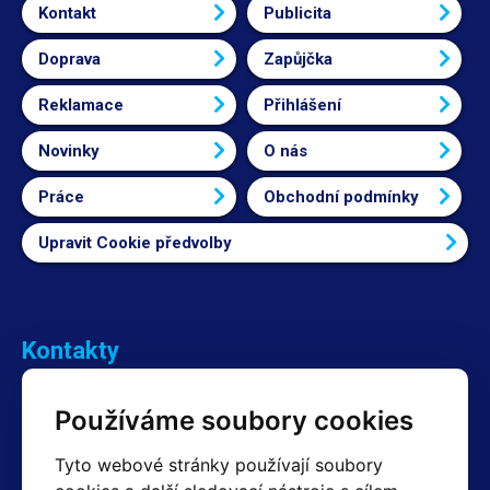
Kontakt
Publicita
Doprava
Zapůjčka
Reklamace
Přihlášení
Novinky
O nás
Práce
Obchodní podmínky
Upravit Cookie předvolby
Kontakty
Obchodní oddělení Reklamace
Používáme soubory cookies
+420 603 357 606 +420 605 234 204
info@hotair.cz
Tyto webové stránky používají soubory
Fakturační a expediční oddělení