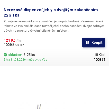
Nerezové dispenzní jehly s dvojitým zakončením
22G 1ks
Zdvojené nerezové kanyly umožňují jednoprůchodově přesné nanášení
tekutin ve zvolené šíři dané roztečí jehel anebo nanášení dvojnásobných
dávek na prostorově velmi stísněných místech.
121 Kč 
/ ks
Koupit
100 Kč 
bez DPH
skladem
6-25 ks
Kód:
100376
Zítra 11.08.2026 může být u Vás