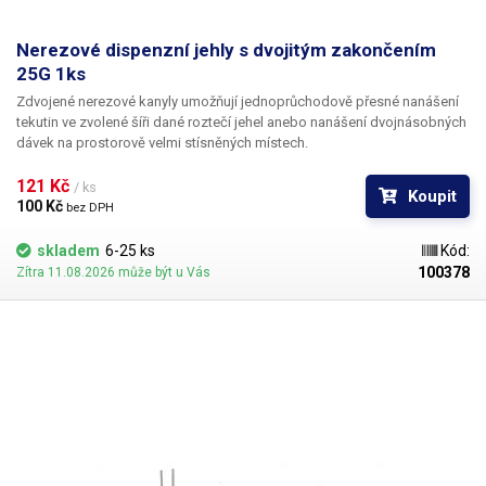
Nerezové dispenzní jehly s dvojitým zakončením
25G 1ks
Zdvojené nerezové kanyly umožňují jednoprůchodově přesné nanášení
tekutin ve zvolené šíři dané roztečí jehel anebo nanášení dvojnásobných
dávek na prostorově velmi stísněných místech.
121 Kč 
/ ks
Koupit
100 Kč 
bez DPH
skladem
6-25 ks
Kód:
100378
Zítra 11.08.2026 může být u Vás