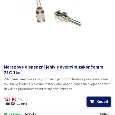
Nerezové dispenzní jehly s dvojitým zakončením
21G 1ks
Zdvojené nerezové kanyly umožňují jednoprůchodově přesné nanášení
tekutin ve zvolené šíři dané roztečí jehel anebo nanášení dvojnásobných
dávek na prostorově velmi stísněných místech.
121 Kč 
/ ks
Koupit
100 Kč 
bez DPH
skladem
6-25 ks
Kód: