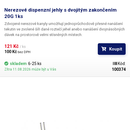
Nerezové dispenzní jehly s dvojitým zakončením
20G 1ks
Zdvojené nerezové kanyly umožňují jednoprůchodově přesné nanášení
tekutin ve zvolené šíři dané roztečí jehel anebo nanášení dvojnásobných
dávek na prostorově velmi stísněných místech.
121 Kč 
/ ks
Koupit
100 Kč 
bez DPH
skladem
6-25 ks
Kód:
100374
Zítra 11.08.2026 může být u Vás