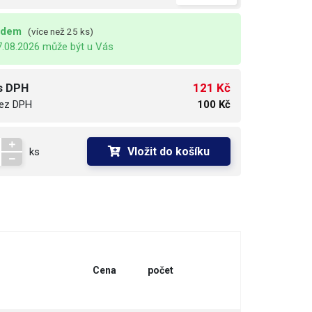
adem
(více než 25 ks)
7.08.2026 může být u Vás
121 Kč
s DPH
ez DPH
100 Kč
Vložit do košíku
ks
Cena
počet
objednat