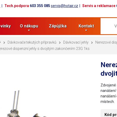
z
Tech.podpora
603 355 085
servis@hotair.cz
Servis a reklamace
vinky
O nákupu
Zápůjčka
Kontakt
Dávkovače tekutých přípravků
Dávkovací jehly
Nerezové dis
rezové dispenzní jehly s dvojitým zakončením 23G 1ks
Nerez
dvoj
Zdvojené 
nanášení t
nanášení 
místech.
Kód pr