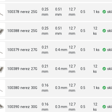
0.25
0.51
12.7
100378
nerez
25G
0.5
1 ks
sk
mm
mm
mm
0.25
0.51
12.7
12
100388
nerez
25G
0.5
sk
mm
mm
mm
ks
0.21
12.7
100379
nerez
27G
0.4 mm
0.5
1 ks
sk
mm
mm
0.21
12.7
12
100389
nerez
27G
0.4 mm
0.5
sk
mm
mm
ks
0.16
12.7
100380
nerez
30G
0.3 mm
0.5
1 ks
sk
mm
mm
0.16
12.7
12
100390
nerez
30G
0.3 mm
0.5
sk
mm
mm
ks