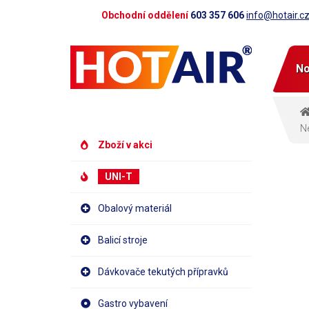
Obchodní oddělení
603 357 606
info@hotair.c
No
Ne
Zboží v akci
UNI-T
Obalový materiál
Balicí stroje
Dávkovače tekutých přípravků
Gastro vybavení