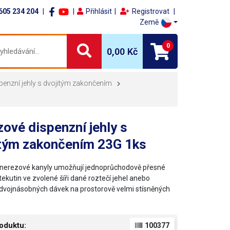
605 234 204
Přihlásit
Registrovat
Země
0
0,00 Kč
penzní jehly s dvojitým zakončením
ové dispenzní jehly s
itým zakončením 23G 1ks
nerezové kanyly umožňují jednoprůchodově přesné
ekutin ve zvolené šíři dané roztečí jehel anebo
dvojnásobných dávek na prostorově velmi stísněných
oduktu:
100377