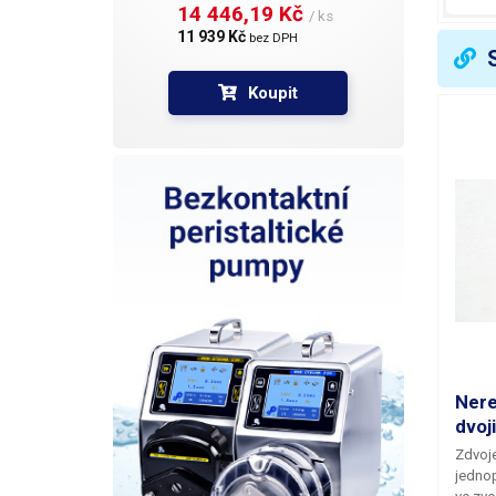
14 446,19 Kč 
/ ks
11 939 Kč 
bez DPH
Koupit
Nere
dvoj
Zdvoje
jednop