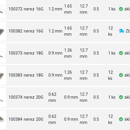
1.65
12.7
100372
nerez
16G
1.2 mm
0.5
1 ks
sk
mm
mm
1.65
12.7
12
100382
nerez
16G
1.2 mm
0.5
Zb
mm
mm
ks
1.26
12.7
100373
nerez
18G
0.9 mm
0.5
1 ks
sk
mm
mm
1.26
12.7
12
100383
nerez
18G
0.9 mm
0.5
sk
mm
mm
ks
0.62
12.7
100374
nerez
20G
0.9 mm
0.5
1 ks
sk
mm
mm
0.62
12.7
12
100384
nerez
20G
0.9 mm
0.5
sk
mm
mm
ks