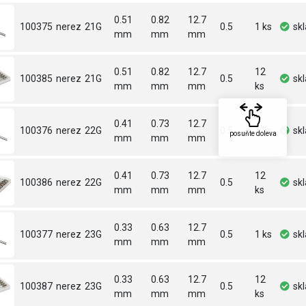
0.51
0.82
12.7
100375
nerez
21G
0.5
1 ks
sk
mm
mm
mm
0.51
0.82
12.7
12
100385
nerez
21G
0.5
sk
mm
mm
mm
ks
0.41
0.73
12.7
100376
nerez
22G
0.5
1 ks
sk
posuňte doleva
mm
mm
mm
0.41
0.73
12.7
12
100386
nerez
22G
0.5
sk
mm
mm
mm
ks
0.33
0.63
12.7
100377
nerez
23G
0.5
1 ks
sk
mm
mm
mm
0.33
0.63
12.7
12
100387
nerez
23G
0.5
sk
mm
mm
mm
ks