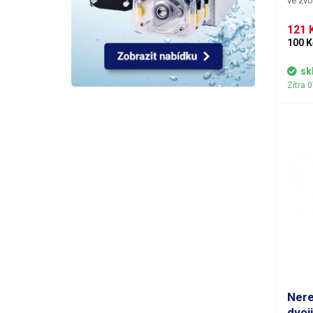
ve zvo
nanáš
prosto
121 
100 K
sk
Zítra 
Nere
dvoj