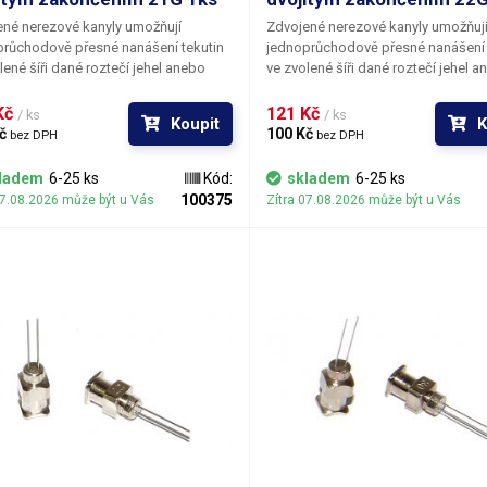
né nerezové kanyly umožňují
Zdvojené nerezové kanyly umožňuj
růchodově přesné nanášení tekutin
jednoprůchodově přesné nanášení 
lené šíři dané roztečí jehel anebo
ve zvolené šíři dané roztečí jehel 
ení dvojnásobných dávek na
nanášení dvojnásobných dávek na
rově velmi stísněných místech.
prostorově velmi stísněných místec
Kč 
121 Kč 
/ ks
/ ks
Koupit
K
č 
100 Kč 
bez DPH
bez DPH
ladem
6-25 ks
Kód:
skladem
6-25 ks
100375
07.08.2026 může být u Vás
Zítra 07.08.2026 může být u Vás