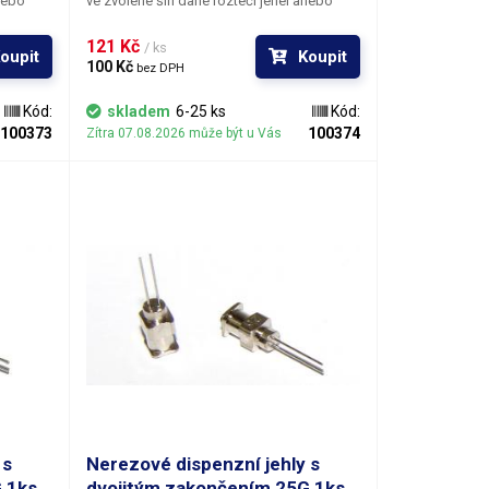
anebo
ve zvolené šíři dané roztečí jehel anebo
nanášení dvojnásobných dávek na
h.
prostorově velmi stísněných místech.
121 Kč 
/ ks
oupit
Koupit
100 Kč 
bez DPH
Kód:
skladem
6-25 ks
Kód:
100373
100374
Zítra 07.08.2026 může být u Vás
 s
Nerezové dispenzní jehly s
 1ks
dvojitým zakončením 25G 1ks