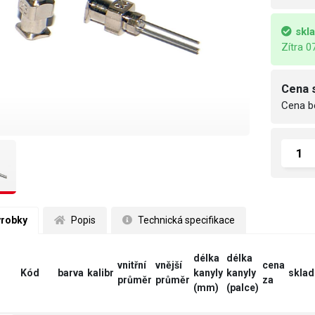
skl
Zítra 0
Cena 
Cena b
ýrobky
 Popis
 Technická specifikace
délka
délka
vnitřní
vnější
cena
Kód
barva
kalibr
kanyly
kanyly
sklad
průměr
průměr
za
(mm)
(palce)