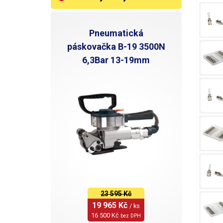
Pneumatická
páskovačka B-19 3500N
6,3Bar 13-19mm
23 595 Kč
19 965 Kč 
/ ks
16 500 Kč 
bez DPH