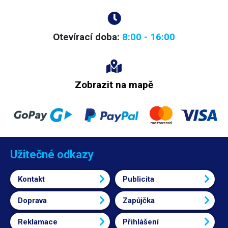
CV, OCP a OVP.
Otevírací doba:
8:00 - 16:00
Zobrazit na mapě
Užitečné odkazy
Kontakt
Publicita
Doprava
Zapůjčka
Reklamace
Přihlášení