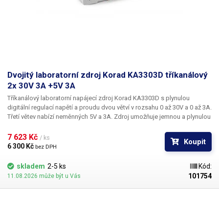
Dvojitý laboratorní zdroj Korad KA3303D tříkanálový
2x 30V 3A +5V 3A
Tříkanálový laboratorní napájecí zdroj Korad KA3303D
s plynulou
digitální regulací napětí a proudu dvou větví v rozsahu
0 až 30V a 0 až 3A
.
Třetí větev nabízí neměnných
5V a 3A
. Zdroj umožňuje jemnou a plynulou
regulaci po 10mV a 1mA. Lineární transformátorový zdroj Korad
KA3303D umožňuje ukládání až pěti nastavených hodnot do paměti,
7 623 Kč 
/ ks
Koupit
přičemž jejich navolení je velice snadné - přímo pomocí tlačítka M1-5 na
6 300 Kč 
bez DPH
ovládacím panelu. Nastavování napětí je velice přesné a rychlé, díky
použití krokových otočných regulátorů s funkcí tlačítka pro přepínání
skladem
2-5 ks
Kód:
mezi jednotlivými desetinnými místy. Zvolené napětí i proud se
101754
11.08.2026 může být u Vás
zobrazuje na velkém displeji složeném ze 4 menších segmentových
displejů, každý se zobrazením 4 číselných míst. U napětí je měřená
hodnota zobrazena na dvě desetinná čísla (XX.YY) a u proudu na tři
(X.YYY). Na displeji najdete také indikátory zvolené paměti, indikaci CC,
CV, OCP a OVP.