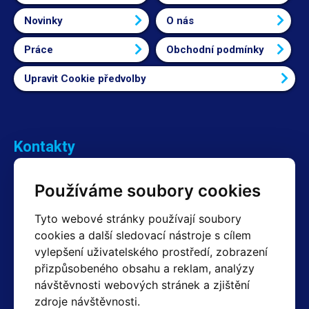
Novinky
O nás
Práce
Obchodní podmínky
Upravit Cookie předvolby
Kontakty
Obchodní oddělení Reklamace
Používáme soubory cookies
+420 603 357 606 +420 605 234 204
info@hotair.cz
Tyto webové stránky používají soubory
Fakturační a expediční oddělení
cookies a další sledovací nástroje s cílem
+420 605 259 759
vylepšení uživatelského prostředí, zobrazení
(Po–Pá: 7:30 – 15:00)
přizpůsobeného obsahu a reklam, analýzy
Technické oddělení
návštěvnosti webových stránek a zjištění
+420 603 355 085
(Po–Pá: 8:00 – 16:00)
zdroje návštěvnosti.
servis@hotair.cz