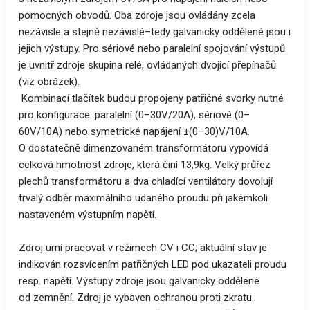
pomocných obvodů. Oba zdroje jsou ovládány zcela
nezávisle a stejně nezávislé–tedy galvanicky oddělené jsou i
jejich výstupy. Pro sériové nebo paralelní spojování výstupů
je uvnitř zdroje skupina relé, ovládaných dvojicí přepínačů
(viz obrázek).
Kombinací tlačítek budou propojeny patřičné svorky nutné
pro konfigurace: paralelní (0–30V/20A), sériové (0–
60V/10A) nebo symetrické napájení ±(0–30)V/10A.
O dostatečně dimenzovaném transformátoru vypovídá
celková hmotnost zdroje, která činí 13,9kg. Velký průřez
plechů transformátoru a dva chladící ventilátory dovolují
trvalý odběr maximálního udaného proudu při jakémkoli
nastaveném výstupním napětí.
Zdroj umí pracovat v režimech CV i CC; aktuální stav je
indikován rozsvícením patřičných LED pod ukazateli proudu
resp. napětí. Výstupy zdroje jsou galvanicky oddělené
od zemnění. Zdroj je vybaven ochranou proti zkratu.