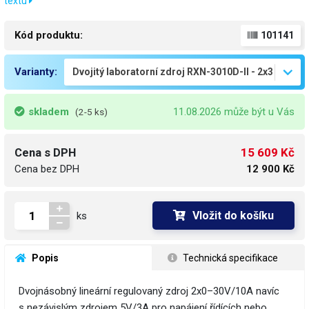
textu
Kód produktu:
101141
Varianty:
skladem
11.08.2026 může být u Vás
(2-5 ks)
15 609 Kč
Cena s DPH
Cena bez DPH
12 900 Kč
Vložit do košíku
ks
 Popis
 Technická specifikace
Dvojnásobný lineární regulovaný zdroj 2x0–30V/10A navíc
s nezávislým zdrojem 5V/3A pro napájení řídících nebo