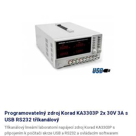
Programovatelný zdroj Korad KA3303P 2x 30V 3A s
USB RS232 tříkanálový
Tříkanálový lineární laboratorní napájecí zdroj
Korad KA3303P s
připojením k počítači
skrze
USB a RS232
a ovládacím softwarem