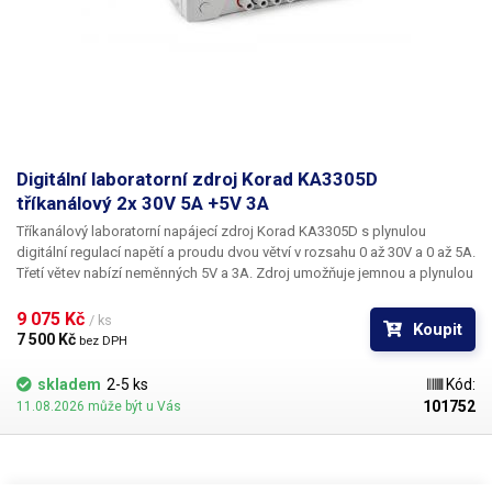
Digitální laboratorní zdroj Korad KA3305D
tříkanálový 2x 30V 5A +5V 3A
Tříkanálový laboratorní napájecí zdroj Korad KA3305D
s plynulou
digitální regulací napětí a proudu dvou větví v rozsahu
0 až 30V a 0 až 5A
.
Třetí větev nabízí neměnných
5V a 3A
. Zdroj umožňuje jemnou a plynulou
regulaci po 10mV a 1mA. Lineární transformátorový zdroj Korad
KA3305D umožňuje ukládání až pěti nastavených hodnot do paměti,
9 075 Kč 
/ ks
Koupit
přičemž jejich navolení je velice snadné - přímo pomocí tlačítka M1-5 na
7 500 Kč 
bez DPH
ovládacím panelu. Nastavování napětí je velice přesné a rychlé, díky
použití krokových otočných regulátorů s funkcí tlačítka pro přepínání
skladem
2-5 ks
Kód:
mezi jednotlivými desetinnými místy. Zvolené napětí i proud se
101752
11.08.2026 může být u Vás
zobrazuje na velkém displeji složeném ze 4 menších segmentových
displejů, každý se zobrazením 4 číselných míst. U napětí je měřená
hodnota zobrazena na dvě desetinná čísla (XX.YY) a u proudu na tři
(X.YYY). Na displeji najdete také indikátory zvolené paměti, indikaci CC,