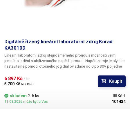
Hmotnost
13.9 kg
Napájecí napětí
230V/50Hz
Proud
3 A10 A20 A
Digitálně řízený lineární laboratorní zdroj Korad
KA3010D
Napětí
5 V30 V60 V
Lineární laboratorní zdroj stejnosměrného proudu s možností velmi
jemného ladění stabilizovaného napětí i proudu. Napětí zdroje je plynule
Váha balení [kg]:
14.8 kg
nastavitelné pomocí otočného jog dial ovladače od 0 po 30V po jedné
setině Voltu; po tisícinách Ampéru - tedy po miliapmérech si volíte
omezení proudu resp. proud v režimu konstantního proudu. Jelikož je
6 897 Kč 
/ ks
Koupit
řízení zdroje plně digitální, je nabízena i funkce uložení zvolených veličin
5 700 Kč 
bez DPH
do paměti. K dispozici jsou 4+1 paměťové pozice.
skladem
2-5 ks
Kód:
101434
11.08.2026 může být u Vás