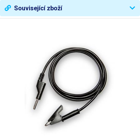
Symetrické napájení
ano
Související zboží
CV (Constant Voltage)CC
Režim zdroje
(Constant Current)
Měřidla
digitální
Rozlišení měřidla napětí
10 mV
(dílek) D=
Rozlišení měřidla proudu
1 mA
(dílek) D=
Přesnost měření napětí
0.1 %
Přesnost měření proudu
± 0,1 %
Zvlnění napětí
< 1 mVrms
Zvlnění proudu
< 3 mArms