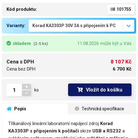
Kód produktu:
101755
Varianty:
skladem
11.08.2026 může být u Vás
(2-5 ks)
8 107 Kč
Cena s DPH
Cena bez DPH
6 700 Kč
Vložit do košíku
ks
 Popis
 Technická specifikace
Tříkanálový lineární laboratorní napájecí zdroj
Korad
KA3303P s připojením k počítači
skrze
USB a RS232
a