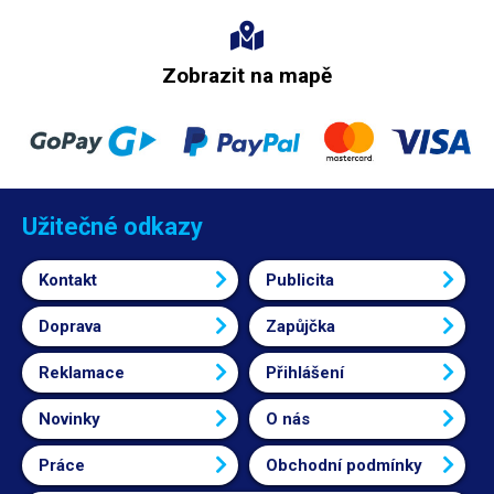
Zobrazit na mapě
Užitečné odkazy
Kontakt
Publicita
Doprava
Zapůjčka
Reklamace
Přihlášení
Novinky
O nás
Práce
Obchodní podmínky