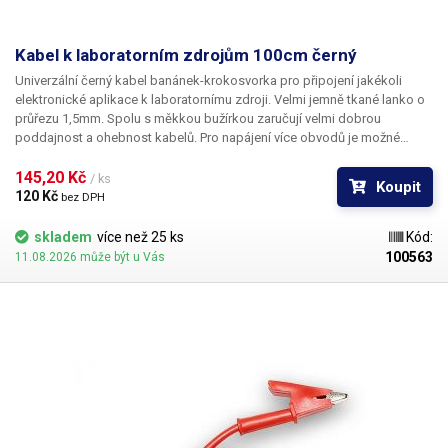
Galvanické oddělení od sítě
ano
Kabel k laboratorním zdrojům 100cm černý
Univerzální černý kabel banánek-krokosvorka pro připojení jakékoli
Izolační odpor
> 20MΩ
elektronické aplikace k laboratornímu zdroji. Velmi jemně tkané lanko o
průřezu 1,5mm. Spolu s měkkou bužírkou zaručují velmi dobrou
Pracovní teplota
0°C až 40°C
poddajnost a ohebnost kabelů. Pro napájení více obvodů je možné
kabely zasouvat banánky do sebe a vytvářet v obvodu uzly. K dispozici v
Hmotnost
7.755 kg
několika barevných provedeních pro rozlišení polarity: červená, černá,
145,20 Kč 
/ ks
Koupit
modrá, žlutá, zelená.
120 Kč 
bez DPH
Napájecí napětí
230V/50Hz
skladem
více než 25 ks
Kód:
100563
11.08.2026 může být u Vás
Rozměry (šířka - výška -
250-150-380 mm
hloubka) [mm]
Proud
6 A
Napětí
60 V
Váha balení [kg]:
9.1 kg