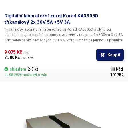
Digitální laboratorní zdroj Korad KA3305D
tříkanálový 2x 30V 5A +5V 3A
Tříkanálový laboratorní napájecí zdroj Korad KA3305D
s plynulou
digitální regulací napětí a proudu dvou větví v rozsahu
0 až 30V a 0 až 5A
.
Třetí větev nabízí neměnných
5V a 3A
. Zdroj umožňuje jemnou a plynulou
regulaci po 10mV a 1mA. Lineární transformátorový zdroj Korad
KA3305D umožňuje ukládání až pěti nastavených hodnot do paměti,
9 075 Kč 
/ ks
Koupit
přičemž jejich navolení je velice snadné - přímo pomocí tlačítka M1-5 na
7 500 Kč 
bez DPH
ovládacím panelu. Nastavování napětí je velice přesné a rychlé, díky
použití krokových otočných regulátorů s funkcí tlačítka pro přepínání
skladem
2-5 ks
Kód:
mezi jednotlivými desetinnými místy. Zvolené napětí i proud se
101752
11.08.2026 může být u Vás
zobrazuje na velkém displeji složeném ze 4 menších segmentových
displejů, každý se zobrazením 4 číselných míst. U napětí je měřená
hodnota zobrazena na dvě desetinná čísla (XX.YY) a u proudu na tři
(X.YYY). Na displeji najdete také indikátory zvolené paměti, indikaci CC,
CV, OCP a OVP.