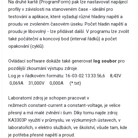
Na druhé kartě (ProgramForm) pak lze nastavovat napájecí
profily v závislosti na stanoveném čase - ideální pro
testování a aplikace, které vyžadují různé hladiny napětí a
proudu ve zvoleném časovém úseku. Počet hladin napětí a
proudu je libovolný - lze přidávat další. V programu lze zvolit
také počáteční a koncový bod (interval řádků) a počet
opakování (cyklů).
Ovládací software dokáže také generovat
log soubor
pro
pozdější zkoumání výstupu zdroje.
Log je v řádkovém formátu: 16-03-02 13:33:56,6 8,43V
0,069A 31,000V 0,000A (*.txt)
Laboratorní zdroj je schopen pracovat v
režimech constant-current a constant-voltage, je velice
přesný a má malé zvlnění i šum. Díky tomu najde zdroj
KA3303P využití v průmyslu, ve výzkumných ústavech, v
laboratořích, v elektro službách, ve školství, všude tam, kde
je potřeba přesné napětí a proud.