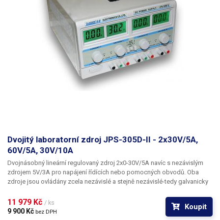
Dvojitý laboratorní zdroj JPS-305D-II - 2x30V/5A,
60V/5A, 30V/10A
Dvojnásobný lineární regulovaný zdroj 2x0-30V/5A navíc s nezávislým
zdrojem 5V/3A pro napájení řídících nebo pomocných obvodů. Oba
zdroje jsou ovládány zcela nezávislé a stejně nezávislé-tedy galvanicky
oddělené jsou i jejich výstupy.
11 979 Kč 
/ ks
Koupit
9 900 Kč 
bez DPH