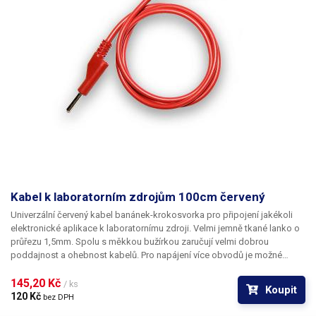
Kabel k laboratorním zdrojům 100cm červený
Univerzální červený kabel banánek-krokosvorka pro připojení jakékoli
elektronické aplikace k laboratornímu zdroji. Velmi jemně tkané lanko o
průřezu 1,5mm. Spolu s měkkou bužírkou zaručují velmi dobrou
poddajnost a ohebnost kabelů. Pro napájení více obvodů je možné
kabely zasouvat banánky do sebe a vytvářet v obvodu uzly. K dispozici v
několika barevných provedeních pro rozlišení polarity: červená, černá,
145,20 Kč 
/ ks
Koupit
modrá, žlutá, zelená.
120 Kč 
bez DPH