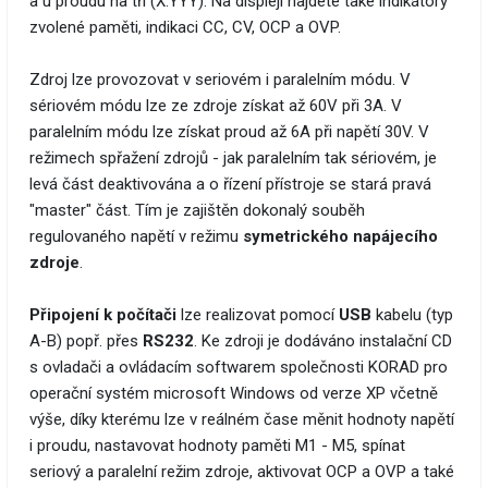
a u proudu na tři (X.YYY). Na displeji najdete také indikátory
zvolené paměti, indikaci CC, CV, OCP a OVP.
Zdroj lze provozovat v seriovém i paralelním módu. V
sériovém módu lze ze zdroje získat až 60V při 3A. V
paralelním módu lze získat proud až 6A při napětí 30V. V
režimech spřažení zdrojů - jak paralelním tak sériovém, je
levá část deaktivována a o řízení přístroje se stará pravá
"master" část. Tím je zajištěn dokonalý souběh
regulovaného napětí v režimu
symetrického napájecího
zdroje
.
Připojení k počítači
lze realizovat pomocí
USB
kabelu (typ
A-B) popř. přes
RS232
. Ke zdroji je dodáváno instalační CD
s ovladači a ovládacím softwarem společnosti KORAD pro
operační systém microsoft Windows od verze XP včetně
výše, díky kterému lze v reálném čase měnit hodnoty napětí
i proudu, nastavovat hodnoty paměti M1 - M5, spínat
seriový a paralelní režim zdroje, aktivovat OCP a OVP a také