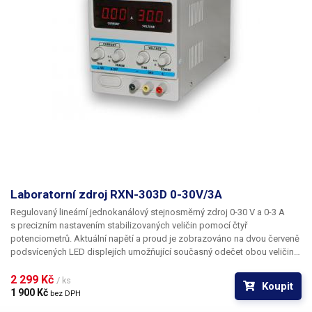
Laboratorní zdroj RXN-303D 0-30V/3A
Regulovaný lineární jednokanálový stejnosměrný zdroj 0-30 V a 0-3 A
s precizním nastavením stabilizovaných veličin pomocí čtyř
potenciometrů. Aktuální napětí a proud je zobrazováno na dvou červeně
podsvícených LED displejích umožňující současný odečet obou veličin.
Zdroj umí pracovat v režimech CV i CC;
2 299 Kč 
/ ks
Koupit
1 900 Kč 
bez DPH