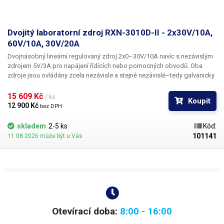
Dvojitý laboratorní zdroj RXN-3010D-II - 2x30V/10A,
60V/10A, 30V/20A
Dvojnásobný lineární regulovaný zdroj 2x0–30V/10A navíc s nezávislým
zdrojem 5V/3A pro napájení řídících nebo pomocných obvodů. Oba
zdroje jsou ovládány zcela nezávisle a stejně nezávislé–tedy galvanicky
oddělené jsou i jejich výstupy. Pro sériové nebo paralelní spojování
výstupů je uvnitř zdroje skupina relé, ovládaných dvojicí přepínačů (viz
15 609 Kč 
/ ks
Koupit
obrázek).
12 900 Kč 
bez DPH
skladem
2-5 ks
Kód:
101141
11.08.2026 může být u Vás
Otevírací doba:
8:00 - 16:00