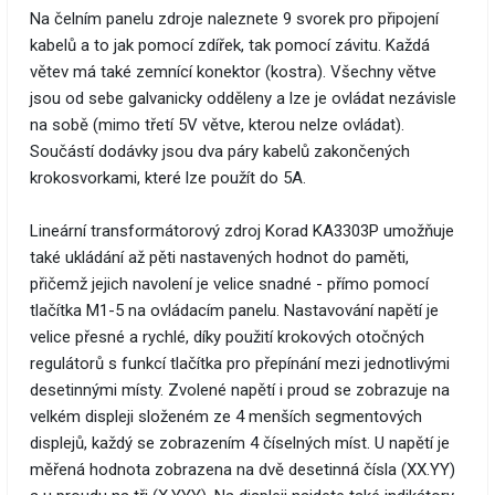
Na čelním panelu zdroje naleznete 9 svorek pro připojení
kabelů a to jak pomocí zdířek, tak pomocí závitu. Každá
větev má také zemnící konektor (kostra). Všechny větve
jsou od sebe galvanicky odděleny a lze je ovládat nezávisle
na sobě (mimo třetí 5V větve, kterou nelze ovládat).
Součástí dodávky jsou dva páry kabelů zakončených
krokosvorkami, které lze použít do 5A.
Lineární transformátorový zdroj Korad KA3303P umožňuje
také ukládání až pěti nastavených hodnot do paměti,
přičemž jejich navolení je velice snadné - přímo pomocí
tlačítka M1-5 na ovládacím panelu. Nastavování napětí je
velice přesné a rychlé, díky použití krokových otočných
regulátorů s funkcí tlačítka pro přepínání mezi jednotlivými
desetinnými místy. Zvolené napětí i proud se zobrazuje na
velkém displeji složeném ze 4 menších segmentových
displejů, každý se zobrazením 4 číselných míst. U napětí je
měřená hodnota zobrazena na dvě desetinná čísla (XX.YY)