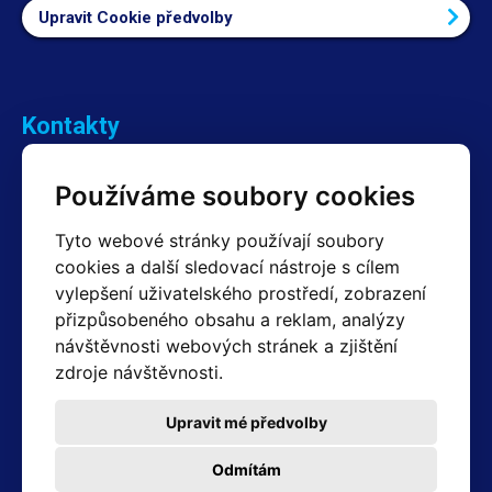
Upravit Cookie předvolby
Kontakty
Obchodní oddělení Reklamace
Používáme soubory cookies
+420 603 357 606 +420 605 234 204
info@hotair.cz
Tyto webové stránky používají soubory
Fakturační a expediční oddělení
cookies a další sledovací nástroje s cílem
+420 605 259 759
vylepšení uživatelského prostředí, zobrazení
(Po–Pá: 7:30 – 15:00)
přizpůsobeného obsahu a reklam, analýzy
Technické oddělení
návštěvnosti webových stránek a zjištění
+420 603 355 085
(Po–Pá: 8:00 – 16:00)
zdroje návštěvnosti.
servis@hotair.cz
Výdej zboží (Ostrava): Po-Pá: 8:00 - 16:00
Upravit mé předvolby
Platba jen v hotovosti
Odmítám