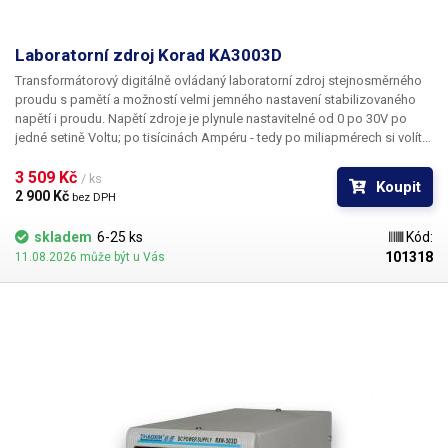
Laboratorní zdroj Korad KA3003D
Transformátorový digitálně ovládaný laboratorní zdroj stejnosměrného
proudu s pamětí a možností velmi jemného nastavení stabilizovaného
napětí i proudu. Napětí zdroje je plynule nastavitelné od 0 po 30V po
jedné setině Voltu; po tisícinách Ampéru - tedy po miliapmérech si volíte
omezení proudu resp. proud v režimu konstantního proudu. Jelikož je
řízení zdroje plně digitální, je nabízena i funkce uložení zvolených veličin
3 509 Kč 
/ ks
Koupit
do paměti. K dispozici jsou 4+1 paměťové pozice.
2 900 Kč 
bez DPH
skladem
6-25 ks
Kód:
101318
11.08.2026 může být u Vás