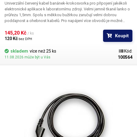
Univerzální červený kabel banánek-krokosvorka pro připojení jakékoli
elektronické aplikace k laboratornímu zdroji. Velmi jemně tkané lanko o
průřezu 1,5mm. Spolu s měkkou bužírkou zaručují velmi dobrou
poddajnost a ohebnost kabelů. Pro napájení více obvodů je možné
kabely zasouvat banánky do sebe a vytvářet v obvodu uzly. K dispozici v
několika barevných provedeních pro rozlišení polarity: červená, černá,
145,20 Kč 
/ ks
Koupit
modrá, žlutá, zelená.
120 Kč 
bez DPH
skladem
více než 25 ks
Kód:
100564
11.08.2026 může být u Vás