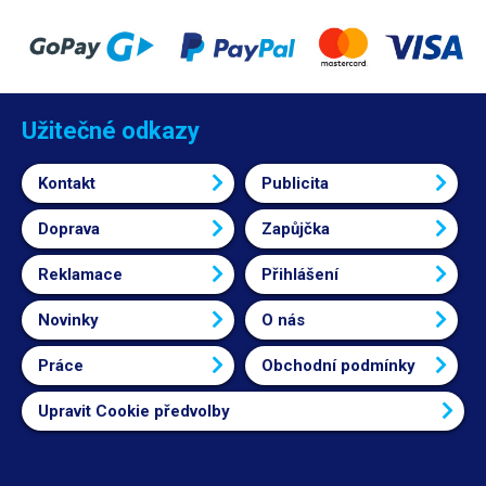
Užitečné odkazy
Kontakt
Publicita
Doprava
Zapůjčka
Reklamace
Přihlášení
Novinky
O nás
Práce
Obchodní podmínky
Upravit Cookie předvolby