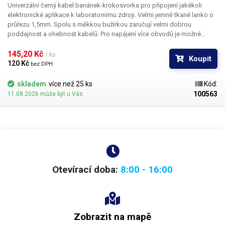
Univerzální černý kabel banánek-krokosvorka pro připojení jakékoli
elektronické aplikace k laboratornímu zdroji. Velmi jemně tkané lanko o
průřezu 1,5mm. Spolu s měkkou bužírkou zaručují velmi dobrou
poddajnost a ohebnost kabelů. Pro napájení více obvodů je možné
kabely zasouvat banánky do sebe a vytvářet v obvodu uzly. K dispozici v
několika barevných provedeních pro rozlišení polarity: červená, černá,
145,20 Kč 
/ ks
Koupit
modrá, žlutá, zelená.
120 Kč 
bez DPH
skladem
více než 25 ks
Kód:
100563
11.08.2026 může být u Vás
Otevírací doba:
8:00 - 16:00
Zobrazit na mapě