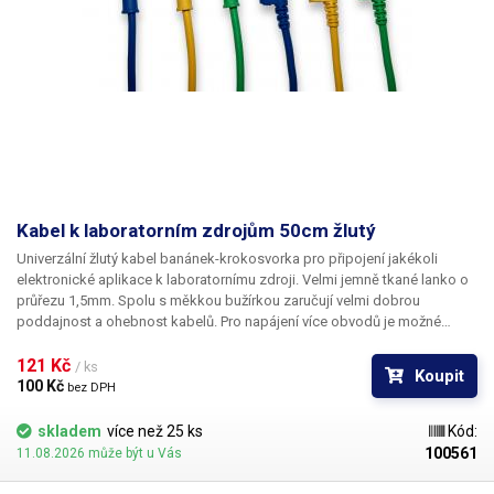
Kabel k laboratorním zdrojům 50cm žlutý
Univerzální žlutý kabel banánek-krokosvorka pro připojení jakékoli
elektronické aplikace k laboratornímu zdroji. Velmi jemně tkané lanko o
průřezu 1,5mm. Spolu s měkkou bužírkou zaručují velmi dobrou
poddajnost a ohebnost kabelů. Pro napájení více obvodů je možné
kabely zasouvat banánky do sebe a vytvářet v obvodu uzly. K dispozici v
několika barevných provedeních pro rozlišení polarity: červená, černá,
121 Kč 
/ ks
Koupit
modrá, žlutá, zelená.
100 Kč 
bez DPH
skladem
více než 25 ks
Kód:
100561
11.08.2026 může být u Vás