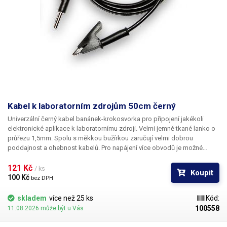
Kabel k laboratorním zdrojům 50cm černý
Univerzální černý kabel banánek-krokosvorka pro připojení jakékoli
elektronické aplikace k laboratornímu zdroji. Velmi jemně tkané lanko o
průřezu 1,5mm. Spolu s měkkou bužírkou zaručují velmi dobrou
poddajnost a ohebnost kabelů. Pro napájení více obvodů je možné
kabely zasouvat banánky do sebe a vytvářet v obvodu uzly. K dispozici v
několika barevných provedeních pro rozlišení polarity: červená, černá,
121 Kč 
/ ks
Koupit
modrá, žlutá, zelená.
100 Kč 
bez DPH
skladem
více než 25 ks
Kód:
100558
11.08.2026 může být u Vás