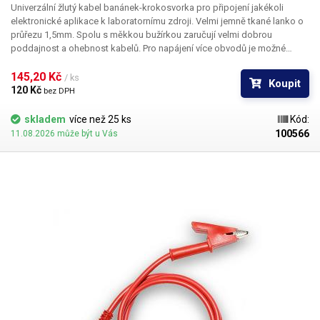
Univerzální žlutý kabel banánek-krokosvorka pro připojení jakékoli
elektronické aplikace k laboratornímu zdroji. Velmi jemně tkané lanko o
průřezu 1,5mm. Spolu s měkkou bužírkou zaručují velmi dobrou
poddajnost a ohebnost kabelů. Pro napájení více obvodů je možné
kabely zasouvat banánky do sebe a vytvářet v obvodu uzly. K dispozici v
několika barevných provedeních pro rozlišení polarity: červená, černá,
145,20 Kč 
/ ks
Koupit
modrá, žlutá, zelená.
120 Kč 
bez DPH
skladem
více než 25 ks
Kód:
100566
11.08.2026 může být u Vás