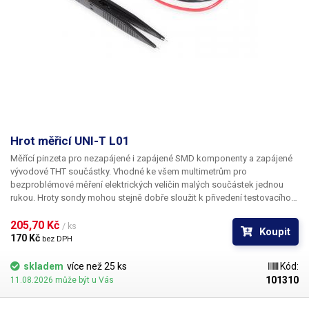
Přesnost měření napětí
± 1 %
Přesnost měření proudu
± 1 %
Zvlnění napětí
< 0,5% Vout
Zvlnění proudu
< 0,5% Aout
Galvanické oddělení od sítě
ano
Hrot měřicí UNI-T L01
Měřící pinzeta pro nezapájené i zapájené SMD komponenty a zapájené
Izolační odpor
> 20MΩ
vývodové THT součástky. Vhodné ke všem multimetrům pro
bezproblémové měření elektrických veličin malých součástek jednou
Pracovní teplota
-10°C až 40°C
rukou. Hroty sondy mohou stejně dobře sloužit k přivedení testovacího
signálu nebo napětí na kontakty součástky. Ideálním užitím je testování
Hmotnost
10 kg
SMD LED a to zejména zapájených v LED páscích.
205,70 Kč 
/ ks
Koupit
170 Kč 
bez DPH
Napájecí napětí
230V/50Hz
skladem
více než 25 ks
Kód:
101310
11.08.2026 může být u Vás
Rozměry (šířka - výška -
265-150-460 mm
hloubka) [mm]