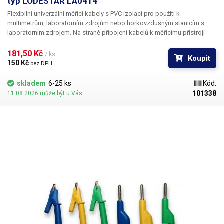
typ LODESTAR LA0414
Flexibilní univerzální měřící kabely s PVC izolací pro použití k
multimetrům, laboratorním zdrojům nebo horkovzdušným stanicím s
laboratorním zdrojem. Na straně připojení kabelů k měřícímu přístroji
jsou použity klasické banánky bez ochranné plastové trubičky, což je
činí všestranně použitelné pro zasunutí do libovolného provedení
181,50 Kč 
/ ks
Koupit
banánkových vývodů.
150 Kč 
bez DPH
skladem
6-25 ks
Kód:
101338
11.08.2026 může být u Vás