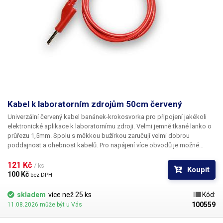
Kabel k laboratorním zdrojům 50cm červený
Univerzální červený kabel banánek-krokosvorka pro připojení jakékoli
elektronické aplikace k laboratornímu zdroji. Velmi jemně tkané lanko o
průřezu 1,5mm. Spolu s měkkou bužírkou zaručují velmi dobrou
poddajnost a ohebnost kabelů. Pro napájení více obvodů je možné
kabely zasouvat banánky do sebe a vytvářet v obvodu uzly. K dispozici v
několika barevných provedeních pro rozlišení polarity: červená, černá,
121 Kč 
/ ks
Koupit
modrá, žlutá, zelená.
100 Kč 
bez DPH
skladem
více než 25 ks
Kód:
100559
11.08.2026 může být u Vás