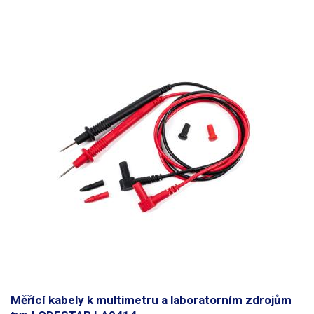
Proud
10 A
Napětí
300 V
Váha balení [kg]:
10.5 kg
Měřící kabely k multimetru a laboratorním zdrojům