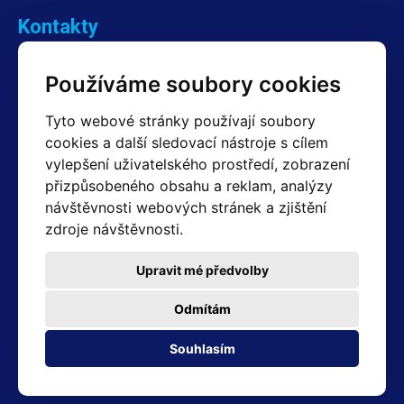
Kontakty
Obchodní oddělení Reklamace
Používáme soubory cookies
+420 603 357 606 +420 605 234 204
info@hotair.cz
Tyto webové stránky používají soubory
Fakturační a expediční oddělení
cookies a další sledovací nástroje s cílem
+420 605 259 759
vylepšení uživatelského prostředí, zobrazení
(Po–Pá: 7:30 – 15:00)
přizpůsobeného obsahu a reklam, analýzy
Technické oddělení
návštěvnosti webových stránek a zjištění
+420 603 355 085
(Po–Pá: 8:00 – 16:00)
zdroje návštěvnosti.
servis@hotair.cz
Výdej zboží (Ostrava): Po-Pá: 8:00 - 16:00
Upravit mé předvolby
Platba jen v hotovosti
Odmítám
Adresa prodejny
Souhlasím
Michálkovická 2098/86B 710 00 Ostrava