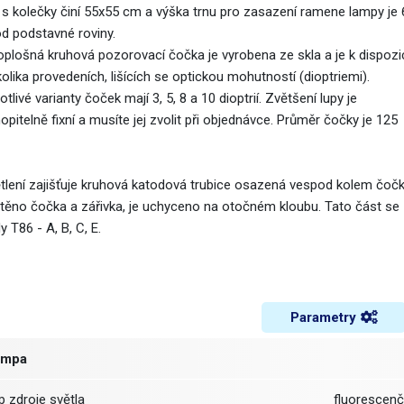
e s kolečky činí 55x55 cm a výška trnu pro zasazení ramene lampy je 
d podstavné roviny.
oplošná kruhová pozorovací čočka je vyrobena ze skla a je k dispozi
olika provedeních, lišících se optickou mohutností (dioptriemi).
tlivé varianty čoček mají 3, 5, 8 a 10 dioptrií. Zvětšení lupy je
pitelně fixní a musíte jej zvolit při objednávce. Průměr čočky je 125
tlení zajišťuje kruhová katodová trubice osazená vespod kolem čočky.
těno čočka a zářivka, je uchyceno na otočném kloubu. Tato část se 
y T86 - A, B, C, E.
Parametry
ampa
yp zdroje světla
fluorescenč