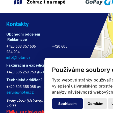
Zobrazit na mapě
Kontakty
Obchodní oddělení
Reklamace
+420 603 357 606 +420 605
234 204
info@hotair.cz
Fakturační a expediční oddělení
Používáme soubory 
+420 605 259 759
(Po–Pá: 7:30 – 15:00)
Tyto webové stránky používají s
Technické oddělení
vylepšení uživatelského prostř
+420 603 355 085
(Po–Pá: 8:00 – 16:00)
analýzy návštěvnosti webových s
servis@hotair.cz
Výdej zboží (Ostrava): Po-Pá: 8:00 -
Souhlasím
Odmítám
16:00
Platba jen v hotovosti