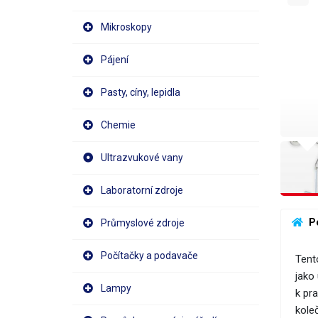
Mikroskopy
Pájení
Pasty, cíny, lepidla
Chemie
Ultrazvukové vany
Laboratorní zdroje
 P
Průmyslové zdroje
Počítačky a podavače
Tent
jako
Lampy
k pr
kole