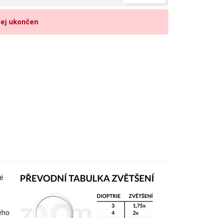
ej ukončen
é
ého