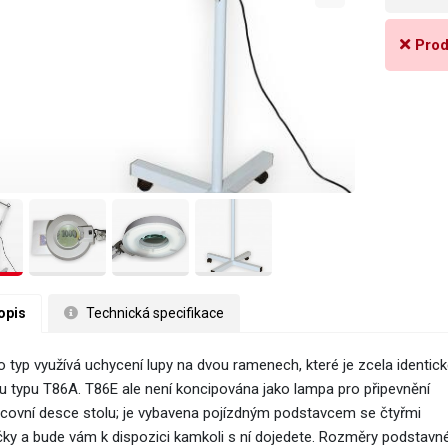
Prod
opis
 Technická specifikace
o typ využívá uchycení lupy na dvou ramenech, které je zcela identick
 u typu T86A. T86E ale není koncipována jako lampa pro připevnění
acovní desce stolu; je vybavena pojízdným podstavcem se čtyřmi
čky a bude vám k dispozici kamkoli s ní dojedete. Rozměry podstavn