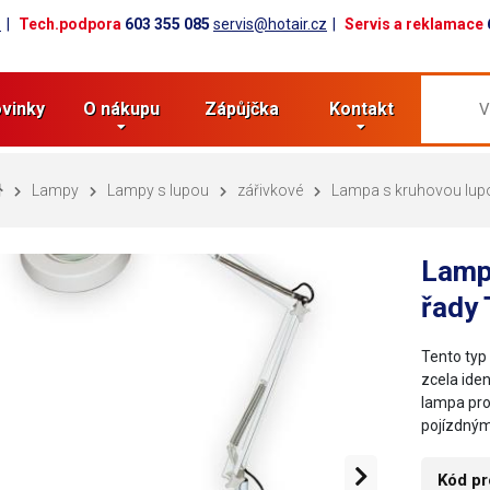
z
Tech.podpora
603 355 085
servis@hotair.cz
Servis a reklamace
vinky
O nákupu
Zápůjčka
Kontakt
Lampy
Lampy s lupou
zářivkové
Lampa s kruhovou lupo
Lamp
řady 
Tento typ
zcela ide
lampa pro
pojízdný
Kód pr