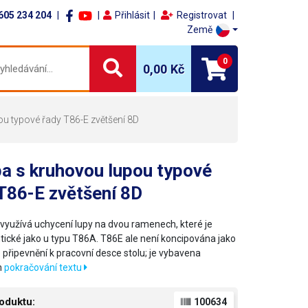
605 234 204
Přihlásit
Registrovat
Země
0
0,00 Kč
u typové řady T86-E zvětšení 8D
a s kruhovou lupou typové
T86-E zvětšení 8D
 využívá uchycení lupy na dvou ramenech, které je
ntické jako u typu T86A. T86E ale není koncipována jako
 připevnění k pracovní desce stolu; je vybavena
m
pokračování textu
oduktu:
100634