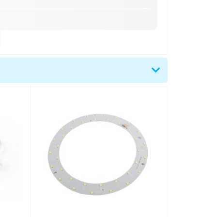
5 mm
ojka bílá
bice 30mmvnější průměr kruhu 216mm