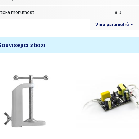
ptická mohutnost
8 D
Více parametrů
očka
kruhová
ozměr čočky
průměr 12
Související zboží
Materiál čočky
sklo
říkon
22W
vítidlo
kruhová výb
rubice
průměr tru
eplota chromatičnosti
6000 K
větelný tok
1100 lm
ivotnost svítidla
5000 hod.