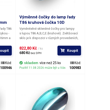
Výměnné čočky do lamp řady
6mm
T86 kruhová čočka 10D
řady T86
Vyměnitelné skleněné čočky pro lampy
ojkou -
s lupou T86 A,B,C,E (kruhové). Zvětšovací
 216mm a
sklo je k dispozici v různých provedeních,
y má
lišících se optickou mohutností čočky.
asické
Záměna čočky v lampě není složitá a
822,80 Kč 
/ ks
oupit
Koupit
ětlo pro
k jejímu provedení stačí pouze křížový
680 Kč 
bez DPH
ředmětů
šroubovák.
0 hodin.
Kód:
skladem
více než 25 ks
Kód:
oduchá;
100946
100983
Pozítří 11.08.2026 může být u Vás
10q Typ: