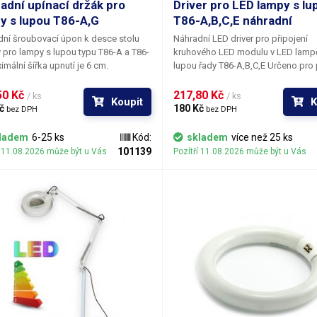
adní upínací držák pro
Driver pro LED lampy s lu
y s lupou T86-A,G
T86-A,B,C,E náhradní
ypínač
kolébkový n
ní šroubovací úpon k desce stolu
Náhradní LED driver pro připojení
 pro lampy s lupou typu T86-A a T86-
kruhového LED modulu v LED lamp
élka ramene
440mm spod
imální šířka upnutí je 6 cm.
lupou řady T86-A,B,C,E Ur
kruhovým LED modulem lampy T86-
ozměr podstavy
550 x 550 
E
Zářivkové lampy s lupou řady T86-A,B,C a
0 Kč 
217,80 Kč 
/ ks
/ ks
Koupit
K
E lze předělat na úsporné LEDkové
č 
180 Kč 
bez DPH
bez DPH
osvětlení výměnou starého předřad
apájecí napětí
230V/50Hz
fluorescenční trubici za LED driver
ladem
6-25 ks
Kód:
skladem
více než 25 ks
osvětlení a výměnou zářivky za kru
101139
í 11.08.2026 může být u Vás
Pozítří 11.08.2026 může být u Vás
áha balení [kg]:
4.9 kg
modul.