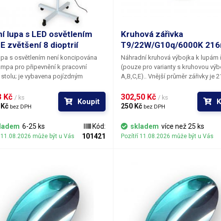
ní lupa s LED osvětlením
Kruhová zářivka
E zvětšení 8 dioptrií
T9/22W/G10q/6000K 21
upa s osvětlením není koncipována
Náhradní kruhová výbojka k lupám 
ampa pro připevnění k pracovní
(pouze pro varianty s kruhovou výb
stolu; je vybavena pojízdným
A,B,C,E).. Vnější průměr zářivky je
avcem se čtyřmi kolečky a bude vám
průměr trubice 30mm. Světlo lamp
ozici kamkoli s ní dojedete. Rozměry
nižší teplotu chromatičnosti než kl
 Kč 
302,50 Kč 
/ ks
/ ks
Koupit
K
vného kříže s kolečky činí 55x55 cm
zářivky a produkuje studené bílé sv
 Kč 
250 Kč 
bez DPH
bez DPH
a trnu pro zasazení ramene lampy je
pohodlné, neunavující sledování p
od podstavné roviny.Velkoplošná
pod sklem. Životnost zářivky je 500
ladem
6-25 ks
Kód:
skladem
více než 25 ks
á pozorovací čočka je vyrobena ze
Výměna lampy v lupě je velice jedn
101421
í 11.08.2026 může být u Vás
Pozítří 11.08.2026 může být u Vás
 je k dispozici v několika
vystačíte si pouze s křížovým
eních, lišících se optickou
šroubovákem.
Parametry:
Patice: G
ostí (dioptriemi). Jednotlivé varianty
kruhová, T9
ají 3, 5, 8 a 10 dioptrií. Zvětšení
 pochopitelně fixní a musíte jej zvolit
jednávce. Průměr čočky je 125 mm.