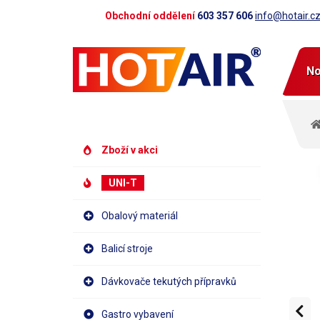
Obchodní oddělení
603 357 606
info@hotair.c
No
Zboží v akci
UNI-T
Obalový materiál
Balicí stroje
Dávkovače tekutých přípravků
Gastro vybavení