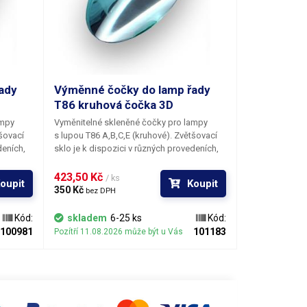
ady
Výměnné čočky do lamp řady
T86 kruhová čočka 3D
ampy
Vyměnitelné skleněné čočky pro lampy
šovací
s lupou T86 A,B,C,E (kruhové). Zvětšovací
deních,
sklo je k dispozici v různých provedeních,
čky.
lišících se optickou mohutností čočky.
 a
Záměna čočky v lampě není složitá a
423,50 Kč 
/ ks
oupit
Koupit
ový
k jejímu provedení stačí pouze křížový
350 Kč 
bez DPH
šroubovák.
Kód:
skladem
6-25 ks
Kód:
100981
101183
Pozítří 11.08.2026 může být u Vás