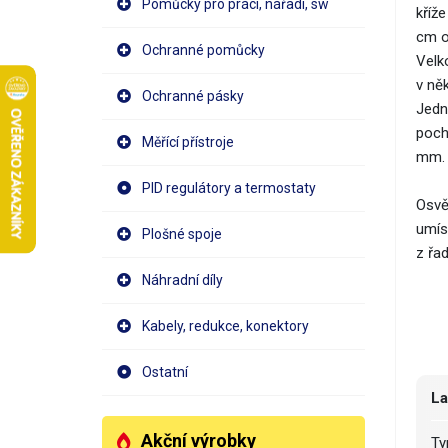
Pomůcky pro práci, nářadí, sw
kříž
cm o
Ochranné pomůcky
Velk
v něk
Ochranné pásky
Jedno
pocho
Měřící přístroje
mm.
PID regulátory a termostaty
Osvě
umís
Plošné spoje
z řad
Náhradní díly
Kabely, redukce, konektory
Ostatní
L
Akční výrobky
T