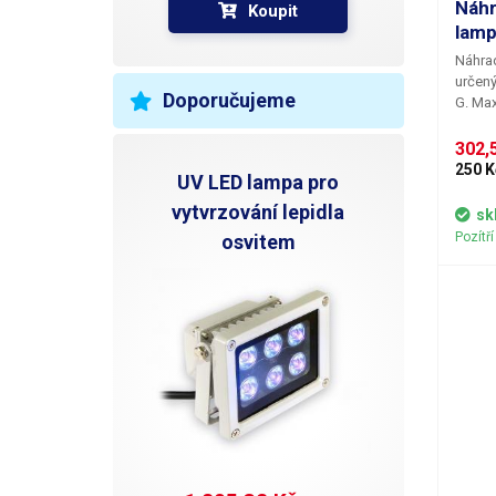
Náhr
Koupit
lamp
V
Náhrad
určený
D
Doporučujeme
G. Max
R
302,5
250 K
UV LED lampa pro
N
vytvrzování lepidla
sk
Pozítř
osvitem
V