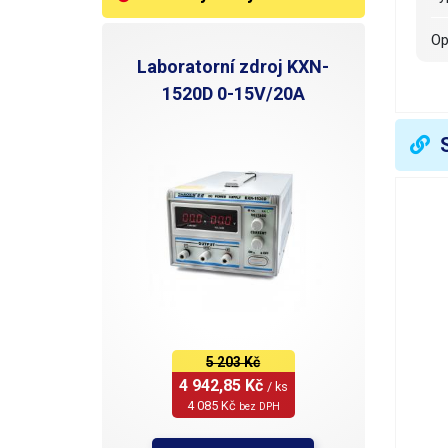
O
Laboratorní zdroj KXN-
Č
1520D 0-15V/20A
R
P
S
T
T
5 203 Kč
4 942,85 Kč 
/ ks
S
4 085 Kč 
bez DPH
Ž