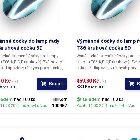
nné čočky do lamp řady
Výměnné čočky do lamp ř
kruhová čočka 8D
T86 kruhová čočka 5D
telné skleněné čočky pro lampy
Vyměnitelné skleněné čočky pro l
u T86 A,B,C,E (kruhové). Zvětšovací
s lupou T86 A,B,C,E (kruhové). Zvět
e k dispozici v různých provedeních,
sklo je k dispozici v různých prove
ch se optickou mohutností čočky.
lišících se optickou mohutností čo
 čočky v lampě není složitá a
Záměna čočky v lampě není složitá
0 Kč 
459,80 Kč 
/ ks
/ ks
Koupit
K
mu provedení stačí pouze křížový
k jejímu provedení stačí pouze kříž
č 
380 Kč 
bez DPH
bez DPH
ovák.
šroubovák.
ladem
nad 100 ks
Kód:
skladem
nad 100 ks
100982
í 11.08.2026 může být u Vás
Pozítří 11.08.2026 může být u Vás