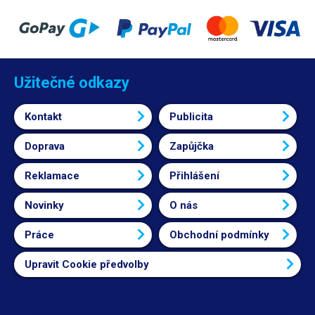
Užitečné odkazy
Kontakt
Publicita
Doprava
Zapůjčka
Reklamace
Přihlášení
Novinky
O nás
Práce
Obchodní podmínky
Upravit Cookie předvolby