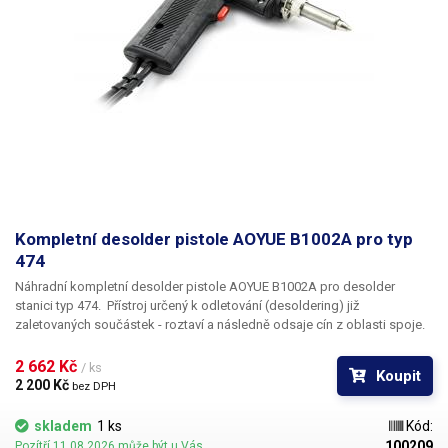
Kompletní desolder pistole AOYUE B1002A pro typ
474
Náhradní kompletní desolder pistole
AOYUE B1002A
pro desolder
stanici typ 474. Přístroj určený k odletování (desoldering) již
zaletovaných součástek - roztaví a následně odsaje cín z oblasti spoje.
Dutý hrot pájky je zahříván na požadovanou teplotu a dutinou je
následně cín odsán, ochlazen a zachycen ve filtru. Odsávání (desolder)
2 662 Kč 
/ ks
Koupit
se uvádí do chodu stiskem spouště na rukojeti. Do této odpájecí pistole
2 200 Kč 
bez DPH
lze použít hroty DES-02.
skladem
1 ks
Kód:
100209
Pozítří 11.08.2026 může být u Vás