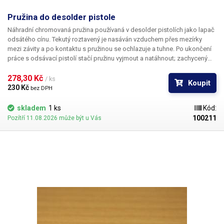
Pružina do desolder pistole
Náhradní chromovaná pružina používaná v desolder pistolích jako lapač
odsátého cínu. Tekutý roztavený je nasáván vzduchem přes mezírky
mezi závity a po kontaktu s pružinou se ochlazuje a tuhne. Po ukončení
práce s odsávací pistolí stačí pružinu vyjmout a natáhnout; zachycený
cín se sám odloupne.
278,30 Kč 
/ ks
Koupit
230 Kč 
bez DPH
skladem
1 ks
Kód:
100211
Pozítří 11.08.2026 může být u Vás