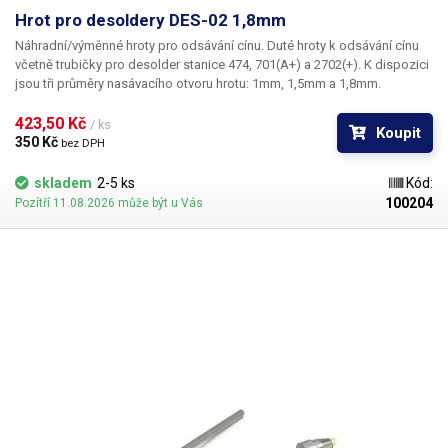
Hrot pro desoldery DES-02 1,8mm
Náhradní/výměnné hroty pro odsávání cínu. Duté hroty k odsávání cínu
včetně trubičky pro desolder stanice 474, 701(A+) a 2702(+). K dispozici
jsou tři průměry nasávacího otvoru hrotu: 1mm, 1,5mm a 1,8mm.
423,50 Kč 
/ ks
Koupit
350 Kč 
bez DPH
skladem
2-5 ks
Kód:
100204
Pozítří 11.08.2026 může být u Vás