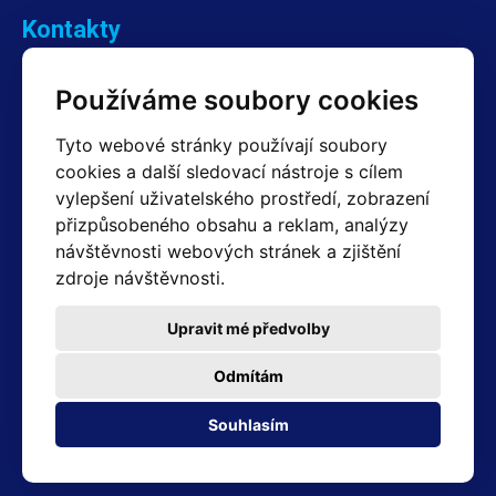
Kontakty
Obchodní oddělení Reklamace
Používáme soubory cookies
+420 603 357 606 +420 605 234 204
info@hotair.cz
Tyto webové stránky používají soubory
Fakturační a expediční oddělení
cookies a další sledovací nástroje s cílem
+420 605 259 759
vylepšení uživatelského prostředí, zobrazení
(Po–Pá: 7:30 – 15:00)
přizpůsobeného obsahu a reklam, analýzy
Technické oddělení
návštěvnosti webových stránek a zjištění
+420 603 355 085
(Po–Pá: 8:00 – 16:00)
zdroje návštěvnosti.
servis@hotair.cz
Výdej zboží (Ostrava): Po-Pá: 8:00 - 16:00
Upravit mé předvolby
Platba jen v hotovosti
Odmítám
Adresa prodejny
Souhlasím
Michálkovická 2098/86B 710 00 Ostrava