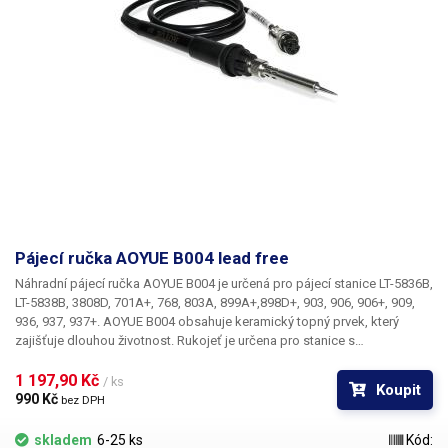
Pájecí ručka AOYUE B004 lead free
Náhradní pájecí ručka AOYUE B004 je určená pro pájecí stanice LT-5836B,
LT-5838B, 3808D, 701A+, 768, 803A, 899A+,898D+, 903, 906, 906+, 909,
936, 937, 937+. AOYUE B004 obsahuje keramický topný prvek, který
zajišťuje dlouhou životnost. Rukojeť je určena pro stanice s
bezolovnatým procesem. Součástí rukojeti je i pájecí hrot. Ručka se
připojuje pomocí pětipinového konektoru. Hrot pera se může od
1 197,90 Kč 
/ ks
Koupit
obrázku lišit v závislosti na šarži dodané výrobcem.
990 Kč 
bez DPH
skladem
6-25 ks
Kód: