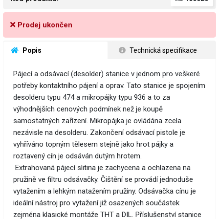
Prodej ukončen
 Popis
 Technická specifikace
Pájecí a odsávací (desolder) stanice v jednom pro veškeré
potřeby kontaktního pájení a oprav. Tato stanice je spojením
desolderu typu 474 a mikropájky typu 936 a to za
výhodnějších cenových podmínek než je koupě
samostatných zařízení. Mikropájka je ovládána zcela
nezávisle na desolderu. Zakončení odsávací pistole je
vyhříváno topným tělesem stejně jako hrot pájky a
roztavený cín je odsáván dutým hrotem.
Extrahovaná pájecí slitina je zachycena a ochlazena na
pružině ve filtru odsávačky. Čištění se provádí jednoduše
vytažením a lehkým natažením pružiny. Odsávačka cínu je
ideální nástroj pro vytažení již osazených součástek
zejména klasické montáže THT a DIL. Příslušenství stanice