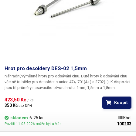
Hrot pro desoldery DES-02 1,5mm
Náhradní/výměnné hroty pro odsávání cínu. Duté hroty k odsávání cínu
včetně trubičky pro desolder stanice 474, 701(A+) a 2702(+). K dispozici
jsou tři průměry nasávacího otvoru hrotu: 1mm, 1,5mm a 1,8mm.
423,50 Kč 
/ ks
Koupit
350 Kč 
bez DPH
skladem
6-25 ks
Kód:
100203
Pozítří 11.08.2026 může být u Vás