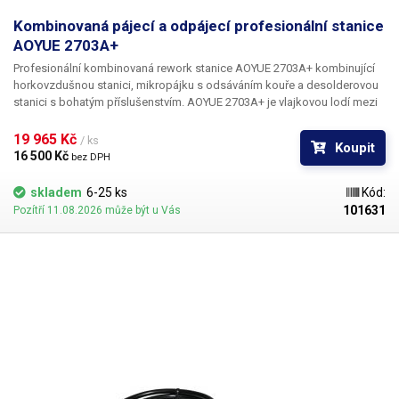
Váha balení [kg]:
5.9 kg
Kombinovaná pájecí a odpájecí profesionální stanice
AOYUE 2703A+
Profesionální
kombinovaná rework
stanice AOYUE 2703A+
kombinující
horkovzdušnou stanici, mikropájku s odsáváním kouře a desolderovou
stanici s bohatým příslušenstvím. AOYUE 2703A+ je vlajkovou lodí mezi
kombinovanými all-in-one lead-free pájecími systémy, slučující všechny
potřebné nástroje k pájení v jednom kompaktním provedení.
19 965 Kč 
/ ks
Koupit
Dominantou stanice je čtyřřádkový červený segmentový LED display, po
16 500 Kč 
bez DPH
jehož levé straně se nachází digitální ovládání teploty a průtoku vzduchu
a na pravé pak spínače jednotlivých komponent stanice. Ke kontrole
skladem
6-25 ks
Kód:
průtoku vzduchu slouží kromě displaye také modře podsvícený ukazatel
101631
Pozítří 11.08.2026 může být u Vás
tlaku s železnou kuličkou. Systém dvou portů umožnuje současné
použití mikropájky i desolderu bez nutnosti přepojování konektorů.