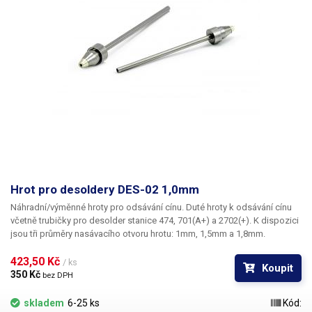
zemnění
Pracovní napětí pro ohřev
24 V
hrotu
Výměnné hroty (typ)
klasické řada 900-T
Typ pájecího pera
pájecí pero (komplet)
Desolder
Výkon
80 W
Hrot pro desoldery DES-02 1,0mm
Náhradní/výměnné hroty pro odsávání cínu. Duté hroty k odsávání cínu
analogové
Ovládání teploty
včetně trubičky pro desolder stanice 474, 701(A+) a 2702(+). K dispozici
(potenciometrem)
jsou tři průměry nasávacího otvoru hrotu: 1mm, 1,5mm a 1,8mm.
Ukazatel teploty
ne
423,50 Kč 
/ ks
Koupit
350 Kč 
bez DPH
Stabilizace teploty
měřením výstupní teploty
skladem
6-25 ks
Kód: