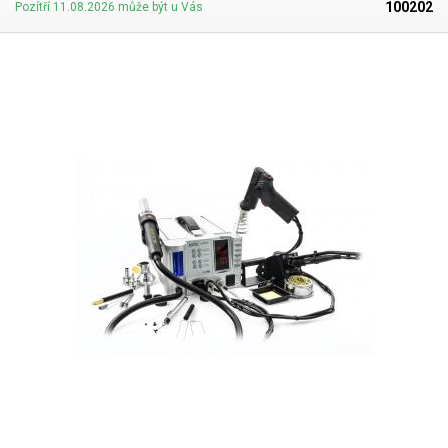
100202
Pozítří 11.08.2026 může být u Vás
Rozsah regulace teploty
200 - 480 °C
Odpor hrotu proti zemnění
< 2 Ω
Potenciál hrotu proti
< 2 mV
zemnění
Podtlak desolderu
600 mm Hg
Výměnné hroty (typ)
pro desoldery DES-02
Typ pájecího pera
AOYUE B1002A pistole
Rozměry (šířka - výška -
190-130-250 mm
hloubka) [mm]
Hmotnost
5.6 kg
Napájecí napětí
230V/50Hz