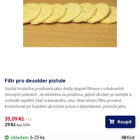
Filtr pro desolder pistole
Suchá houbička používaná jako druhý stupeň filtrace v odsávacích
cínových pistolích. Je umístěna za pružinou, jejímž úkolem je zachytit a
ochladit největší část roztaveného cínu. Stav tohoto filtru je nutné
kontrolovat po každém ukončení práce s desolderem, protože jeho
zanesení významně snižuje sací sílu pistole.
35,09 Kč 
/ ks
Koupit
29 Kč 
bez DPH
skladem
6-25 ks
Kód: