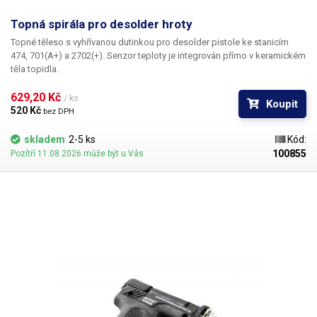
Topná spirála pro desolder hroty
Topné těleso s vyhřívanou dutinkou pro desolder pistole ke stanicím
474, 701(A+) a 2702(+). Senzor teploty je integrován přímo v keramickém
těla topidla.
629,20 Kč 
/ ks
Koupit
520 Kč 
bez DPH
skladem
2-5 ks
Kód:
100855
Pozítří 11.08.2026 může být u Vás