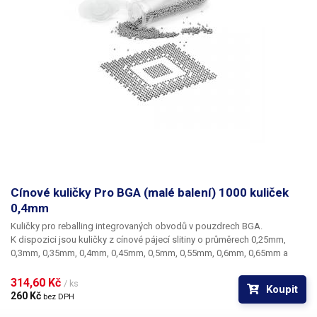
Cínové kuličky Pro BGA (malé balení) 1000 kuliček
0,4mm
Kuličky pro reballing integrovaných obvodů v pouzdrech BGA.
K dispozici jsou kuličky z cínové pájecí slitiny o průměrech 0,25mm,
0,3mm, 0,35mm, 0,4mm, 0,45mm, 0,5mm, 0,55mm, 0,6mm, 0,65mm a
0,76mm. Průměr kuliček je dán typem BGA obvodu respektive typem
BGA mřížky pro překuličkování. Ampule obsahuje vždy 1000 kusů
314,60 Kč 
/ ks
Koupit
kuliček o daném průměru.
260 Kč 
bez DPH