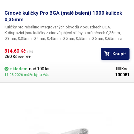
Cínové kuličky Pro BGA (malé balení) 1000 kuliček
0,35mm
Kuličky pro reballing integrovaných obvodů v pouzdrech BGA.
K dispozici jsou kuličky z cínové pájecí slitiny o průměrech 0,25mm,
0,3mm, 0,35mm, 0,4mm, 0,45mm, 0,5mm, 0,55mm, 0,6mm, 0,65mm a
0,76mm. Průměr kuliček je dán typem BGA obvodu respektive typem
BGA mřížky pro překuličkování. Ampule obsahuje vždy 1000 kusů
314,60 Kč 
/ ks
Koupit
kuliček o daném průměru.
260 Kč 
bez DPH
skladem
nad 100 ks
Kód:
100081
11.08.2026 může být u Vás