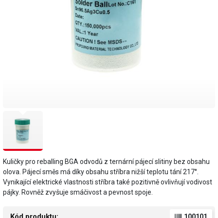
Kuličky pro reballing BGA odvodů z ternární pájecí slitiny bez obsahu
olova. Pájecí směs má díky obsahu stříbra nižší teplotu tání 217°.
Vynikající elektrické vlastnosti stříbra také pozitivně ovlivňují vodivost
pájky. Rovněž zvyšuje smáčivost a pevnost spoje.
Kód produktu:
100101