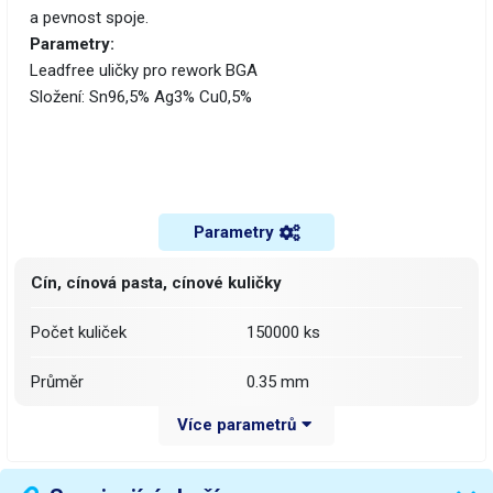
a pevnost spoje.
Parametry:
Leadfree uličky pro rework BGA
Složení: Sn96,5% Ag3% Cu0,5%
Parametry
Cín, cínová pasta, cínové kuličky
Počet kuliček
150000 ks
Průměr
0.35 mm
Více parametrů
Slitina
Sn96,5% Ag3% Cu0,5%
Váha balení [kg]:
0.064 kg