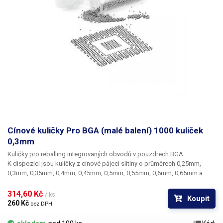
Cínové kuličky Pro BGA (malé balení) 1000 kuliček
0,3mm
Kuličky pro reballing integrovaných obvodů v pouzdrech BGA.
K dispozici jsou kuličky z cínové pájecí slitiny o průměrech 0,25mm,
0,3mm, 0,35mm, 0,4mm, 0,45mm, 0,5mm, 0,55mm, 0,6mm, 0,65mm a
0,76mm. Průměr kuliček je dán typem BGA obvodu respektive typem
BGA mřížky pro překuličkování. Ampule obsahuje vždy 1000 kusů
314,60 Kč 
/ ks
Koupit
kuliček o daném průměru.
260 Kč 
bez DPH