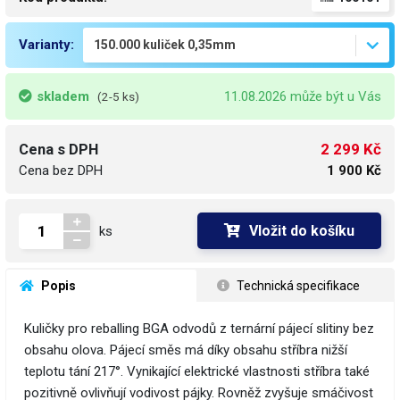
Varianty:
skladem
11.08.2026 může být u Vás
(2-5 ks)
2 299 Kč
Cena s DPH
Cena bez DPH
1 900 Kč
Vložit do košíku
ks
 Popis
 Technická specifikace
Kuličky pro reballing BGA odvodů z ternární pájecí slitiny bez
obsahu olova. Pájecí směs má díky obsahu stříbra nižší
teplotu tání 217°. Vynikající elektrické vlastnosti stříbra také
pozitivně ovlivňují vodivost pájky. Rovněž zvyšuje smáčivost