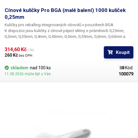
Cínové kuličky Pro BGA (malé balení) 1000 kuliček
0,25mm
Kuličky pro reballing integrovaných obvodů v pouzdrech BGA.
K dispozici jsou kuličky z cínové pájecí slitiny o průměrech 0,25mm,
0,3mm, 0,35mm, 0,4mm, 0,45mm, 0,5mm, 0,55mm, 0,6mm, 0,65mm a
0,76mm. Průměr kuliček je dán typem BGA obvodu respektive typem
BGA mřížky pro překuličkování. Ampule obsahuje vždy 1000 kusů
314,60 Kč 
/ ks
Koupit
kuliček o daném průměru.
260 Kč 
bez DPH
skladem
nad 100 ks
Kód:
100079
11.08.2026 může být u Vás