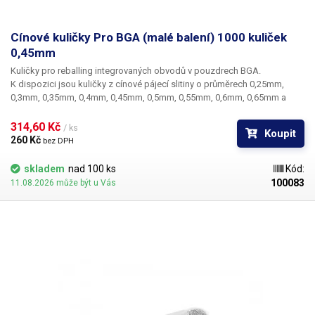
Cínové kuličky Pro BGA (malé balení) 1000 kuliček
0,45mm
Kuličky pro reballing integrovaných obvodů v pouzdrech BGA.
K dispozici jsou kuličky z cínové pájecí slitiny o průměrech 0,25mm,
0,3mm, 0,35mm, 0,4mm, 0,45mm, 0,5mm, 0,55mm, 0,6mm, 0,65mm a
0,76mm. Průměr kuliček je dán typem BGA obvodu respektive typem
BGA mřížky pro překuličkování. Ampule obsahuje vždy 1000 kusů
314,60 Kč 
/ ks
Koupit
kuliček o daném průměru.
260 Kč 
bez DPH
skladem
nad 100 ks
Kód:
100083
11.08.2026 může být u Vás