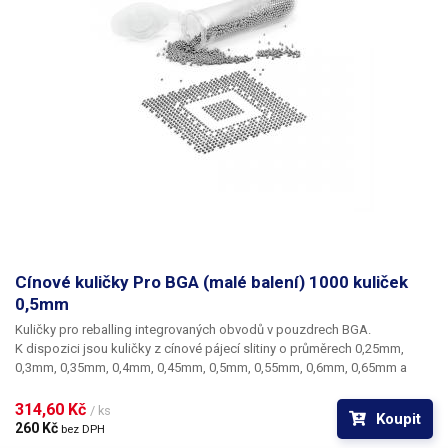
Cínové kuličky Pro BGA (malé balení) 1000 kuliček
0,5mm
Kuličky pro reballing integrovaných obvodů v pouzdrech BGA.
K dispozici jsou kuličky z cínové pájecí slitiny o průměrech 0,25mm,
0,3mm, 0,35mm, 0,4mm, 0,45mm, 0,5mm, 0,55mm, 0,6mm, 0,65mm a
0,76mm. Průměr kuliček je dán typem BGA obvodu respektive typem
BGA mřížky pro překuličkování. Ampule obsahuje vždy 1000 kusů
314,60 Kč 
/ ks
Koupit
kuliček o daném průměru.
260 Kč 
bez DPH