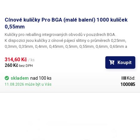
Cínové kuličky Pro BGA (malé balení) 1000 kuliček
0,55mm
Kuličky pro reballing integrovaných obvodů v pouzdrech BGA.
K dispozici jsou kuličky z cínové pájecí slitiny o průměrech 0,25mm,
0,3mm, 0,35mm, 0,4mm, 0,45mm, 0,5mm, 0,55mm, 0,6mm, 0,65mm a
0,76mm. Průměr kuliček je dán typem BGA obvodu respektive typem
BGA mřížky pro překuličkování. Ampule obsahuje vždy 1000 kusů
314,60 Kč 
/ ks
Koupit
kuliček o daném průměru.
260 Kč 
bez DPH
skladem
nad 100 ks
Kód:
100085
11.08.2026 může být u Vás