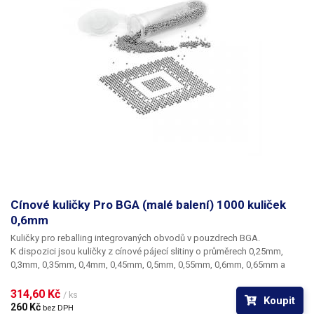
Cínové kuličky Pro BGA (malé balení) 1000 kuliček
0,6mm
Kuličky pro reballing integrovaných obvodů v pouzdrech BGA.
K dispozici jsou kuličky z cínové pájecí slitiny o průměrech 0,25mm,
0,3mm, 0,35mm, 0,4mm, 0,45mm, 0,5mm, 0,55mm, 0,6mm, 0,65mm a
0,76mm. Průměr kuliček je dán typem BGA obvodu respektive typem
BGA mřížky pro překuličkování. Ampule obsahuje vždy 1000 kusů
314,60 Kč 
/ ks
Koupit
kuliček o daném průměru.
260 Kč 
bez DPH