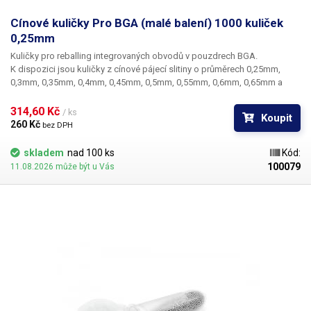
Cínové kuličky Pro BGA (malé balení) 1000 kuliček
0,25mm
Kuličky pro reballing integrovaných obvodů v pouzdrech BGA.
K dispozici jsou kuličky z cínové pájecí slitiny o průměrech 0,25mm,
0,3mm, 0,35mm, 0,4mm, 0,45mm, 0,5mm, 0,55mm, 0,6mm, 0,65mm a
0,76mm. Průměr kuliček je dán typem BGA obvodu respektive typem
BGA mřížky pro překuličkování. Ampule obsahuje vždy 1000 kusů
314,60 Kč 
/ ks
Koupit
kuliček o daném průměru.
260 Kč 
bez DPH
skladem
nad 100 ks
Kód:
100079
11.08.2026 může být u Vás