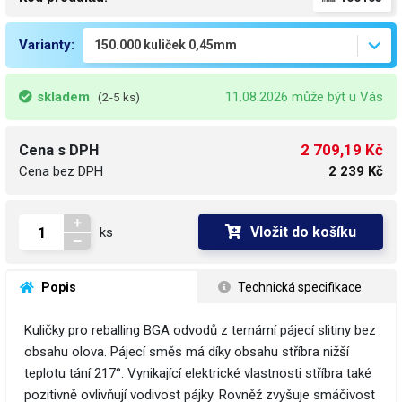
Varianty:
skladem
11.08.2026 může být u Vás
(2-5 ks)
2 709,19 Kč
Cena s DPH
Cena bez DPH
2 239 Kč
Vložit do košíku
ks
 Popis
 Technická specifikace
Kuličky pro reballing BGA odvodů z ternární pájecí slitiny bez
obsahu olova. Pájecí směs má díky obsahu stříbra nižší
teplotu tání 217°. Vynikající elektrické vlastnosti stříbra také
pozitivně ovlivňují vodivost pájky. Rovněž zvyšuje smáčivost