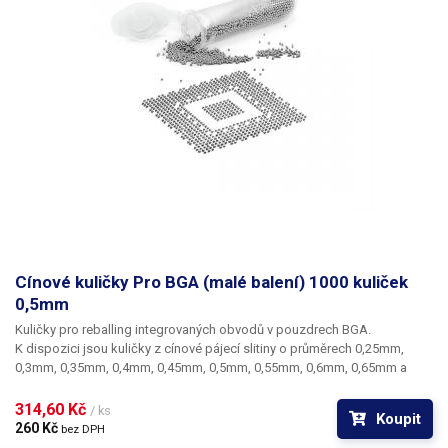
Cínové kuličky Pro BGA (malé balení) 1000 kuliček
0,5mm
Kuličky pro reballing integrovaných obvodů v pouzdrech BGA.
K dispozici jsou kuličky z cínové pájecí slitiny o průměrech 0,25mm,
0,3mm, 0,35mm, 0,4mm, 0,45mm, 0,5mm, 0,55mm, 0,6mm, 0,65mm a
0,76mm. Průměr kuliček je dán typem BGA obvodu respektive typem
BGA mřížky pro překuličkování. Ampule obsahuje vždy 1000 kusů
314,60 Kč 
/ ks
Koupit
kuliček o daném průměru.
260 Kč 
bez DPH