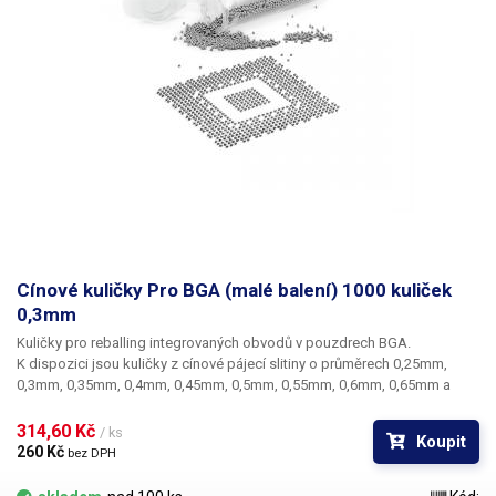
Cínové kuličky Pro BGA (malé balení) 1000 kuliček
0,3mm
Kuličky pro reballing integrovaných obvodů v pouzdrech BGA.
K dispozici jsou kuličky z cínové pájecí slitiny o průměrech 0,25mm,
0,3mm, 0,35mm, 0,4mm, 0,45mm, 0,5mm, 0,55mm, 0,6mm, 0,65mm a
0,76mm. Průměr kuliček je dán typem BGA obvodu respektive typem
BGA mřížky pro překuličkování. Ampule obsahuje vždy 1000 kusů
314,60 Kč 
/ ks
Koupit
kuliček o daném průměru.
260 Kč 
bez DPH