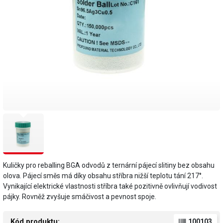
Kuličky pro reballing BGA odvodů z ternární pájecí slitiny bez obsahu
olova. Pájecí směs má díky obsahu stříbra nižší teplotu tání 217°.
Vynikající elektrické vlastnosti stříbra také pozitivně ovlivňují vodivost
pájky. Rovněž zvyšuje smáčivost a pevnost spoje.
Kód produktu:
100103