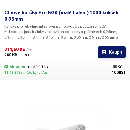
Cínové kuličky Pro BGA (malé balení) 1000 kuliček
0,35mm
Kuličky pro reballing integrovaných obvodů v pouzdrech BGA.
K dispozici jsou kuličky z cínové pájecí slitiny o průměrech 0,25mm,
0,3mm, 0,35mm, 0,4mm, 0,45mm, 0,5mm, 0,55mm, 0,6mm, 0,65mm a
0,76mm. Průměr kuliček je dán typem BGA obvodu respektive typem
BGA mřížky pro překuličkování. Ampule obsahuje vždy 1000 kusů
314,60 Kč 
/ ks
Koupit
kuliček o daném průměru.
260 Kč 
bez DPH
skladem
nad 100 ks
Kód:
100081
11.08.2026 může být u Vás