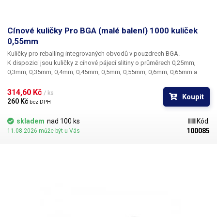
Cínové kuličky Pro BGA (malé balení) 1000 kuliček
0,55mm
Kuličky pro reballing integrovaných obvodů v pouzdrech BGA.
K dispozici jsou kuličky z cínové pájecí slitiny o průměrech 0,25mm,
0,3mm, 0,35mm, 0,4mm, 0,45mm, 0,5mm, 0,55mm, 0,6mm, 0,65mm a
0,76mm. Průměr kuliček je dán typem BGA obvodu respektive typem
BGA mřížky pro překuličkování. Ampule obsahuje vždy 1000 kusů
314,60 Kč 
/ ks
Koupit
kuliček o daném průměru.
260 Kč 
bez DPH
skladem
nad 100 ks
Kód:
100085
11.08.2026 může být u Vás