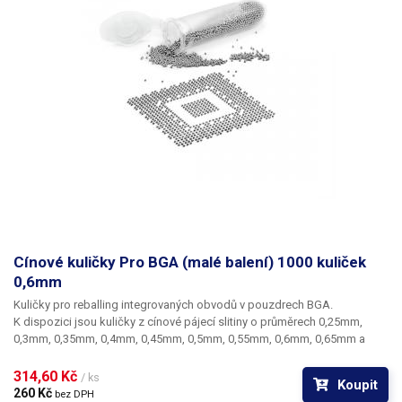
Cínové kuličky Pro BGA (malé balení) 1000 kuliček
0,6mm
Kuličky pro reballing integrovaných obvodů v pouzdrech BGA.
K dispozici jsou kuličky z cínové pájecí slitiny o průměrech 0,25mm,
0,3mm, 0,35mm, 0,4mm, 0,45mm, 0,5mm, 0,55mm, 0,6mm, 0,65mm a
0,76mm. Průměr kuliček je dán typem BGA obvodu respektive typem
BGA mřížky pro překuličkování. Ampule obsahuje vždy 1000 kusů
314,60 Kč 
/ ks
Koupit
kuliček o daném průměru.
260 Kč 
bez DPH