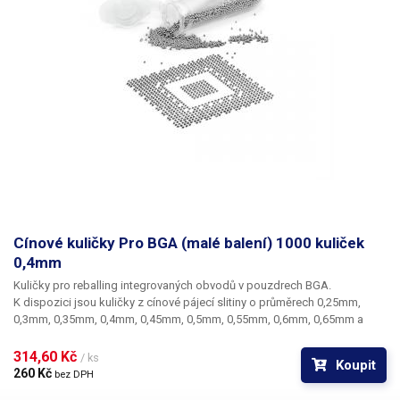
Cínové kuličky Pro BGA (malé balení) 1000 kuliček
0,4mm
Kuličky pro reballing integrovaných obvodů v pouzdrech BGA.
K dispozici jsou kuličky z cínové pájecí slitiny o průměrech 0,25mm,
0,3mm, 0,35mm, 0,4mm, 0,45mm, 0,5mm, 0,55mm, 0,6mm, 0,65mm a
0,76mm. Průměr kuliček je dán typem BGA obvodu respektive typem
BGA mřížky pro překuličkování. Ampule obsahuje vždy 1000 kusů
314,60 Kč 
/ ks
Koupit
kuliček o daném průměru.
260 Kč 
bez DPH