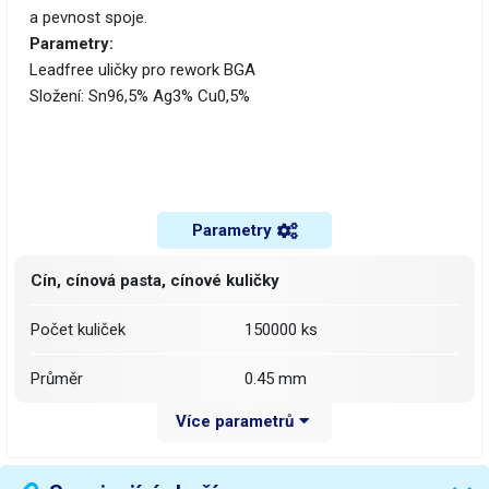
a pevnost spoje.
Parametry:
Leadfree uličky pro rework BGA
Složení: Sn96,5% Ag3% Cu0,5%
Parametry
Cín, cínová pasta, cínové kuličky
Počet kuliček
150000 ks
Průměr
0.45 mm
Více parametrů
Slitina
Sn96,5% Ag3% Cu0,5%
Váha balení [kg]:
0.111 kg