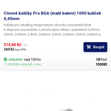
Cínové kuličky Pro BGA (malé balení) 1000 kuliček
0,45mm
Kuličky pro reballing integrovaných obvodů v pouzdrech BGA.
K dispozici jsou kuličky z cínové pájecí slitiny o průměrech 0,25mm,
0,3mm, 0,35mm, 0,4mm, 0,45mm, 0,5mm, 0,55mm, 0,6mm, 0,65mm a
0,76mm. Průměr kuliček je dán typem BGA obvodu respektive typem
BGA mřížky pro překuličkování. Ampule obsahuje vždy 1000 kusů
314,60 Kč 
/ ks
Koupit
kuliček o daném průměru.
260 Kč 
bez DPH
skladem
nad 100 ks
Kód:
100083
11.08.2026 může být u Vás