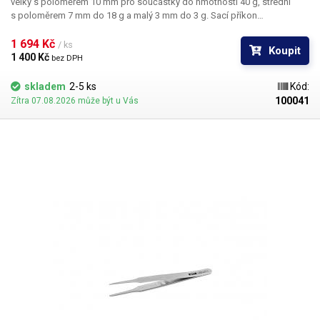
velký s poloměrem 10 mm pro součástky do hmotnosti 40 g, střední
s poloměrem 7 mm do 18 g a malý 3 mm do 3 g. Sací příkon
kompresoru je 20 – 25W. Na boku přístroje je úchytka pro odložení
sacího pera.
1 694 Kč 
/ ks
Koupit
1 400 Kč 
bez DPH
skladem
2-5 ks
Kód:
100041
Zítra 07.08.2026 může být u Vás