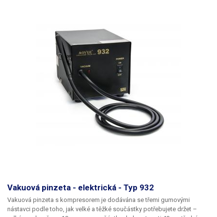
špičatá
Hmotnost
0.037 kg
Váha balení [kg]:
0.037 kg
Vakuová pinzeta - elektrická - Typ 932
Vakuová pinzeta s kompresorem je dodávána se třemi gumovými
nástavci podle toho, jak velké a těžké součástky potřebujete držet –