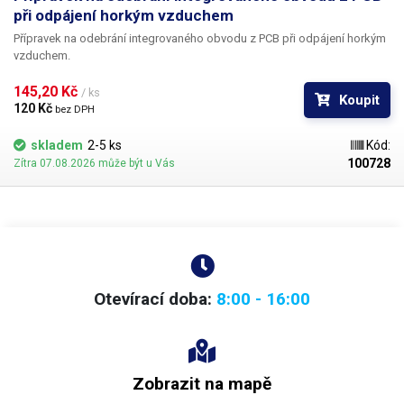
při odpájení horkým vzduchem
Přípravek na odebrání integrovaného obvodu z PCB při odpájení horkým
vzduchem.
145,20 Kč 
/ ks
Koupit
120 Kč 
bez DPH
skladem
2-5 ks
Kód:
100728
Zítra 07.08.2026 může být u Vás
Otevírací doba:
8:00 - 16:00
Zobrazit na mapě