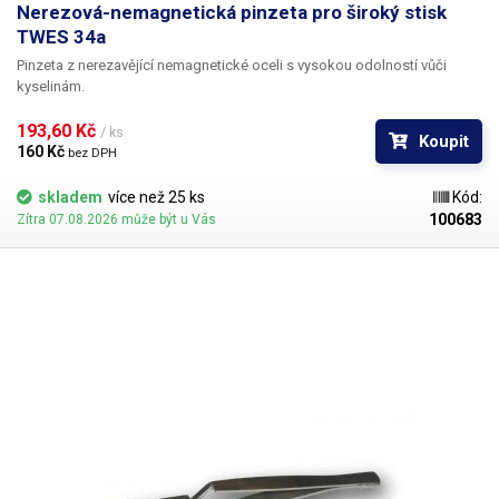
Nerezová-nemagnetická pinzeta pro široký stisk
TWES 34a
Pinzeta z nerezavějící nemagnetické oceli s vysokou odolností vůči
kyselinám.
193,60 Kč 
/ ks
Koupit
160 Kč 
bez DPH
skladem
více než 25 ks
Kód:
100683
Zítra 07.08.2026 může být u Vás