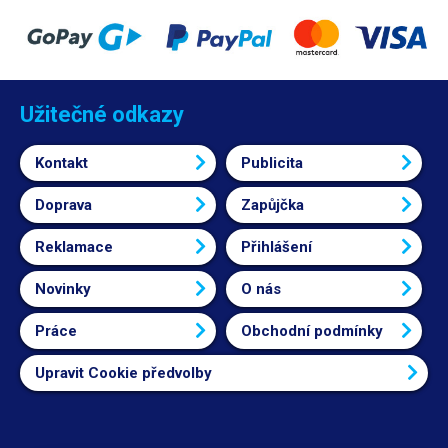
Užitečné odkazy
Kontakt
Publicita
Doprava
Zapůjčka
Reklamace
Přihlášení
Novinky
O nás
Práce
Obchodní podmínky
Upravit Cookie předvolby