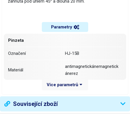
zahnuta pod úhlem 45° a dlouhá 20 mm.
Parametry
Pinzeta
Označení
HJ-15B
antimagnetickánemagnetick
Materiál
ánerez
Více parametrů
Délka pinzety
170 mm
Šířka
13 mm
Související zboží
Šířka špičky
0.2 mm
extra úzkášpičatázahnutá
Zakončení