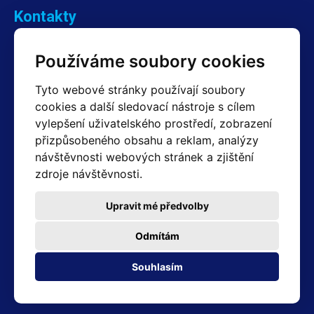
Kontakty
Obchodní oddělení Reklamace
Používáme soubory cookies
+420 603 357 606 +420 605 234 204
info@hotair.cz
Tyto webové stránky používají soubory
Fakturační a expediční oddělení
cookies a další sledovací nástroje s cílem
+420 605 259 759
vylepšení uživatelského prostředí, zobrazení
(Po–Pá: 7:30 – 15:00)
přizpůsobeného obsahu a reklam, analýzy
Technické oddělení
návštěvnosti webových stránek a zjištění
+420 603 355 085
(Po–Pá: 8:00 – 16:00)
zdroje návštěvnosti.
servis@hotair.cz
Výdej zboží (Ostrava): Po-Pá: 8:00 - 16:00
Upravit mé předvolby
Platba jen v hotovosti
Odmítám
Adresa prodejny
Souhlasím
Michálkovická 2098/86B 710 00 Ostrava