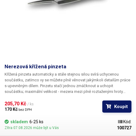
Nerezová křížená pinzeta
Křížená pinzeta automaticky a stále stejnou silou svírá uchycenou
součástku, zatímco vy se můžete plně věnovat jakýmkoli detailům práce
s upevněným dílem. Pinzetu stačí jednou zmáčknout a uchopit
součástku; maximální velikost - mezera mezi plně roztaženými hroty
pinzety je 16 mm. Materiál je antikorozivní a antimagnetický.
205,70 Kč 
/ ks
Koupit
170 Kč 
bez DPH
skladem
6-25 ks
Kód:
100727
Zítra 07.08.2026 může být u Vás