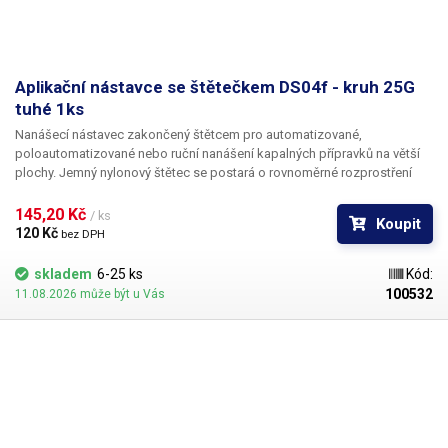
Aplikační nástavce se štětečkem DS04f - kruh 25G
tuhé 1ks
Nanášecí nástavec zakončený štětcem pro automatizované,
poloautomatizované nebo ruční nanášení kapalných přípravků na větší
plochy. Jemný nylonový štětec se postará o rovnoměrné rozprostření
dávkované látky v šíři definované zvoleným typem dispenzního štětce.
Nabízíme nástavce se dvěma tuhostmi štětce; pro hrubší povrchy a
145,20 Kč 
/ ks
Koupit
hustší kapaliny je vhodnější štětec s tužšími a silnějšími vlákny; proto
120 Kč 
bez DPH
jsou všechny dispenzní nástavce vyrobeny ve dvou provedeních
skladem
6-25 ks
Kód:
100532
11.08.2026 může být u Vás