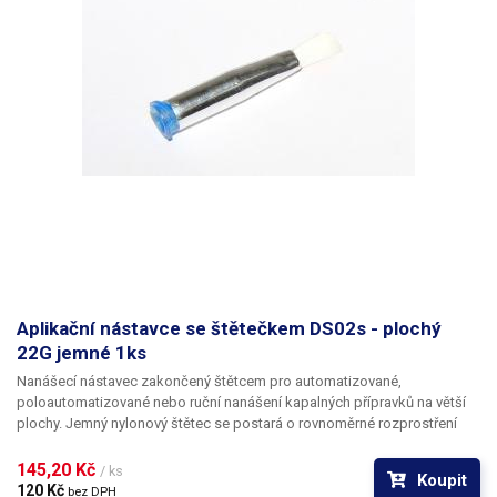
Aplikační nástavce se štětečkem DS02s - plochý
22G jemné 1ks
Nanášecí nástavec zakončený štětcem pro automatizované,
poloautomatizované nebo ruční nanášení kapalných přípravků na větší
plochy. Jemný nylonový štětec se postará o rovnoměrné rozprostření
dávkované látky v šíři definované zvoleným typem dispenzního štětce.
Nabízíme nástavce se dvěma tuhostmi štětce; pro hrubší povrchy a
145,20 Kč 
/ ks
Koupit
hustší kapaliny je vhodnější štětec s tužšími a silnějšími vlákny; proto
120 Kč 
bez DPH