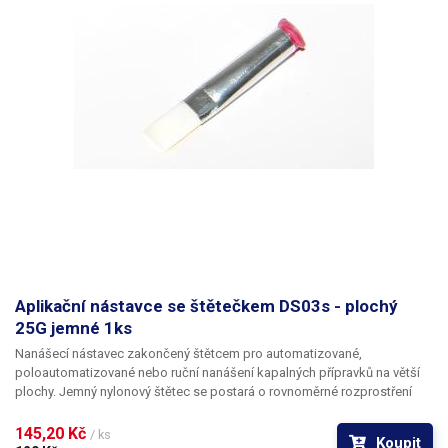
Aplikační nástavce se štětečkem DS03s - plochý
25G jemné 1ks
Nanášecí nástavec zakončený štětcem pro automatizované,
poloautomatizované nebo ruční nanášení kapalných přípravků na větší
plochy. Jemný nylonový štětec se postará o rovnoměrné rozprostření
dávkované látky v šíři definované zvoleným typem dispenzního štětce.
Nabízíme nástavce se dvěma tuhostmi štětce; pro hrubší povrchy a
145,20 Kč 
/ ks
Koupit