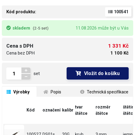
Kód produktu:
100541
skladem
11.08.2026 může být u Vás
(2-5 set)
1 331 Kč
Cena s DPH
Cena bez DPH
1 100 Kč
Vložit do košíku
set
 Výrobky
 Popis
 Technická specifikace
tvar
rozměr
štětin
Kód
označení
kalibr
štětce
štětce
štětc
100527
DS01s
20G
kruh
3 mm
jemné