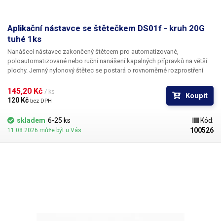
Aplikační nástavce se štětečkem DS01f - kruh 20G
tuhé 1ks
Nanášecí nástavec zakončený štětcem pro automatizované,
poloautomatizované nebo ruční nanášení kapalných přípravků na větší
plochy. Jemný nylonový štětec se postará o rovnoměrné rozprostření
dávkované látky v šíři definované zvoleným typem dispenzního štětce.
Nabízíme nástavce se dvěma tuhostmi štětce; pro hrubší povrchy a
145,20 Kč 
/ ks
Koupit
hustší kapaliny je vhodnější štětec s tužšími a silnějšími vlákny; proto
120 Kč 
bez DPH
jsou všechny dispenzní nástavce vyrobeny ve dvou provedeních
skladem
6-25 ks
Kód:
100526
11.08.2026 může být u Vás