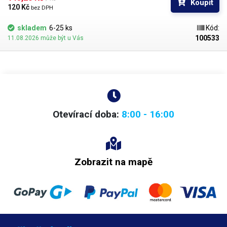
Koupit
hustší kapaliny je vhodnější štětec s tužšími a silnějšími vlákny; proto
120 Kč 
bez DPH
jsou všechny dispenzní nástavce vyrobeny ve dvou provedeních
skladem
6-25 ks
Kód:
100533
11.08.2026 může být u Vás
Otevírací doba:
8:00 - 16:00
Zobrazit na mapě