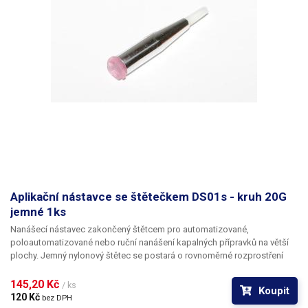
Aplikační nástavce se štětečkem DS01s - kruh 20G
jemné 1ks
Nanášecí nástavec zakončený štětcem pro automatizované,
poloautomatizované nebo ruční nanášení kapalných přípravků na větší
plochy. Jemný nylonový štětec se postará o rovnoměrné rozprostření
dávkované látky v šíři definované zvoleným typem dispenzního štětce.
Nabízíme nástavce se dvěma tuhostmi štětce; pro hrubší povrchy a
145,20 Kč 
/ ks
Koupit
hustší kapaliny je vhodnější štětec s tužšími a silnějšími vlákny; proto
120 Kč 
bez DPH
jsou všechny dispenzní nástavce vyrobeny ve dvou provedeních