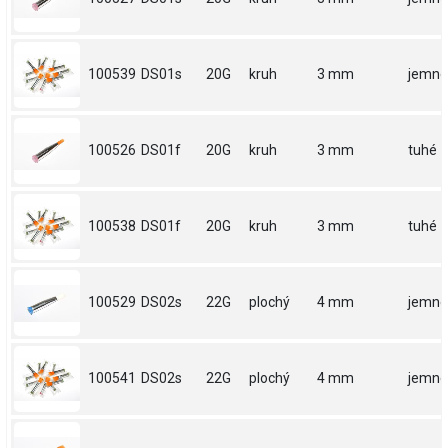
100539
DS01s
20G
kruh
3 mm
jemné
100526
DS01f
20G
kruh
3 mm
tuhé
100538
DS01f
20G
kruh
3 mm
tuhé
100529
DS02s
22G
plochý
4 mm
jemné
100541
DS02s
22G
plochý
4 mm
jemné