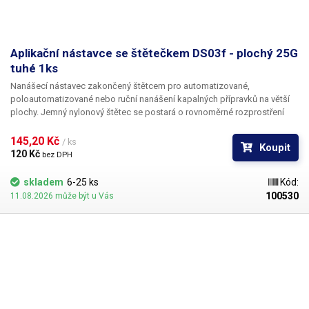
Aplikační nástavce se štětečkem DS03f - plochý 25G
tuhé 1ks
Nanášecí nástavec zakončený štětcem pro automatizované,
poloautomatizované nebo ruční nanášení kapalných přípravků na větší
plochy. Jemný nylonový štětec se postará o rovnoměrné rozprostření
dávkované látky v šíři definované zvoleným typem dispenzního štětce.
Nabízíme nástavce se dvěma tuhostmi štětce; pro hrubší povrchy a
145,20 Kč 
/ ks
Koupit
hustší kapaliny je vhodnější štětec s tužšími a silnějšími vlákny; proto
120 Kč 
bez DPH
jsou všechny dispenzní nástavce vyrobeny ve dvou provedeních
skladem
6-25 ks
Kód:
100530
11.08.2026 může být u Vás