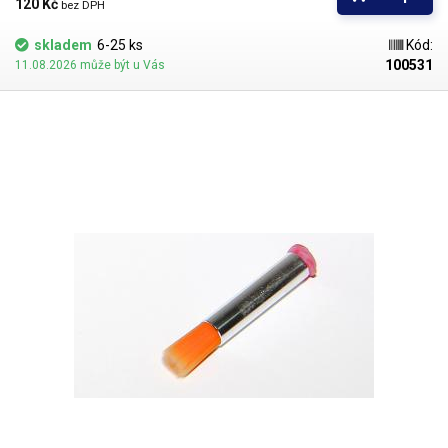
hustší kapaliny je vhodnější štětec s tužšími a silnějšími vlákny; proto
120 Kč 
bez DPH
jsou všechny dispenzní nástavce vyrobeny ve dvou provedeních
skladem
6-25 ks
Kód:
100531
11.08.2026 může být u Vás