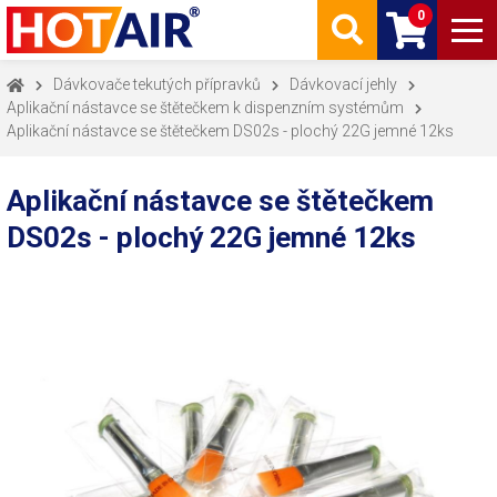
0
Dávkovače tekutých přípravků
Dávkovací jehly
Aplikační nástavce se štětečkem k dispenzním systémům
Aplikační nástavce se štětečkem DS02s - plochý 22G jemné 12ks
Aplikační nástavce se štětečkem
DS02s - plochý 22G jemné 12ks