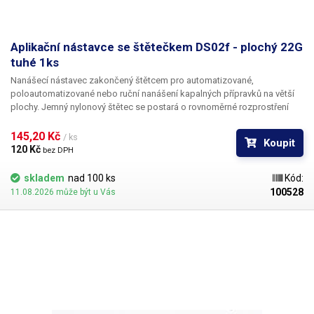
Aplikační nástavce se štětečkem DS02f - plochý 22G
tuhé 1ks
Nanášecí nástavec zakončený štětcem pro automatizované,
poloautomatizované nebo ruční nanášení kapalných přípravků na větší
plochy. Jemný nylonový štětec se postará o rovnoměrné rozprostření
dávkované látky v šíři definované zvoleným typem dispenzního štětce.
Nabízíme nástavce se dvěma tuhostmi štětce; pro hrubší povrchy a
145,20 Kč 
/ ks
Koupit
hustší kapaliny je vhodnější štětec s tužšími a silnějšími vlákny; proto
120 Kč 
bez DPH
jsou všechny dispenzní nástavce vyrobeny ve dvou provedeních
skladem
nad 100 ks
Kód:
100528
11.08.2026 může být u Vás