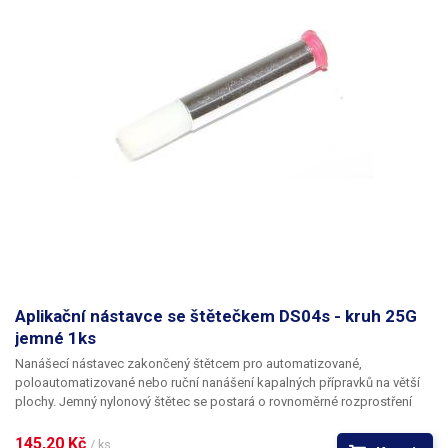
Aplikační nástavce se štětečkem DS04s - kruh 25G
jemné 1ks
Nanášecí nástavec zakončený štětcem pro automatizované,
poloautomatizované nebo ruční nanášení kapalných přípravků na větší
plochy. Jemný nylonový štětec se postará o rovnoměrné rozprostření
dávkované látky v šíři definované zvoleným typem dispenzního štětce.
Nabízíme nástavce se dvěma tuhostmi štětce; pro hrubší povrchy a
145,20 Kč 
/ ks