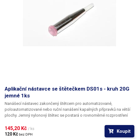
Aplikační nástavce se štětečkem DS01s - kruh 20G
jemné 1ks
Nanášecí nástavec zakončený štětcem pro automatizované,
poloautomatizované nebo ruční nanášení kapalných přípravků na větší
plochy. Jemný nylonový štětec se postará o rovnoměrné rozprostření
dávkované látky v šíři definované zvoleným typem dispenzního štětce.
Nabízíme nástavce se dvěma tuhostmi štětce; pro hrubší povrchy a
145,20 Kč 
/ ks
Koupit
hustší kapaliny je vhodnější štětec s tužšími a silnějšími vlákny; proto
120 Kč 
bez DPH
jsou všechny dispenzní nástavce vyrobeny ve dvou provedeních