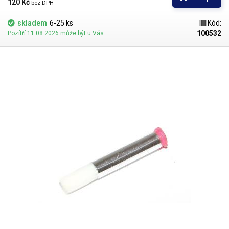
hustší kapaliny je vhodnější štětec s tužšími a silnějšími vlákny; proto
120 Kč 
bez DPH
jsou všechny dispenzní nástavce vyrobeny ve dvou provedeních
skladem
6-25 ks
Kód:
100532
Pozítří 11.08.2026 může být u Vás