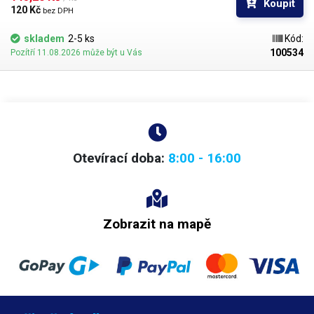
Koupit
hustší kapaliny je vhodnější štětec s tužšími a silnějšími vlákny; proto
120 Kč 
bez DPH
jsou všechny dispenzní nástavce vyrobeny ve dvou provedeních
skladem
2-5 ks
Kód:
100534
Pozítří 11.08.2026 může být u Vás
Otevírací doba:
8:00 - 16:00
Zobrazit na mapě