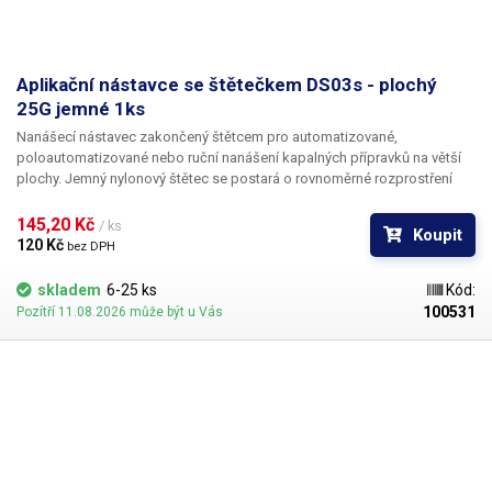
Aplikační nástavce se štětečkem DS03s - plochý
25G jemné 1ks
Nanášecí nástavec zakončený štětcem pro automatizované,
poloautomatizované nebo ruční nanášení kapalných přípravků na větší
plochy. Jemný nylonový štětec se postará o rovnoměrné rozprostření
dávkované látky v šíři definované zvoleným typem dispenzního štětce.
Nabízíme nástavce se dvěma tuhostmi štětce; pro hrubší povrchy a
145,20 Kč 
/ ks
Koupit
hustší kapaliny je vhodnější štětec s tužšími a silnějšími vlákny; proto
120 Kč 
bez DPH
jsou všechny dispenzní nástavce vyrobeny ve dvou provedeních
skladem
6-25 ks
Kód:
100531
Pozítří 11.08.2026 může být u Vás