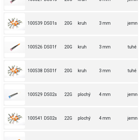
100539
DS01s
20G
kruh
3 mm
jemné
100526
DS01f
20G
kruh
3 mm
tuhé
100538
DS01f
20G
kruh
3 mm
tuhé
100529
DS02s
22G
plochý
4 mm
jemné
100541
DS02s
22G
plochý
4 mm
jemné