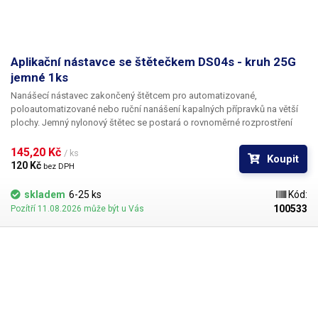
Aplikační nástavce se štětečkem DS04s - kruh 25G
jemné 1ks
Nanášecí nástavec zakončený štětcem pro automatizované,
poloautomatizované nebo ruční nanášení kapalných přípravků na větší
plochy. Jemný nylonový štětec se postará o rovnoměrné rozprostření
dávkované látky v šíři definované zvoleným typem dispenzního štětce.
Nabízíme nástavce se dvěma tuhostmi štětce; pro hrubší povrchy a
145,20 Kč 
/ ks
Koupit
hustší kapaliny je vhodnější štětec s tužšími a silnějšími vlákny; proto
120 Kč 
bez DPH
jsou všechny dispenzní nástavce vyrobeny ve dvou provedeních
skladem
6-25 ks
Kód:
100533
Pozítří 11.08.2026 může být u Vás