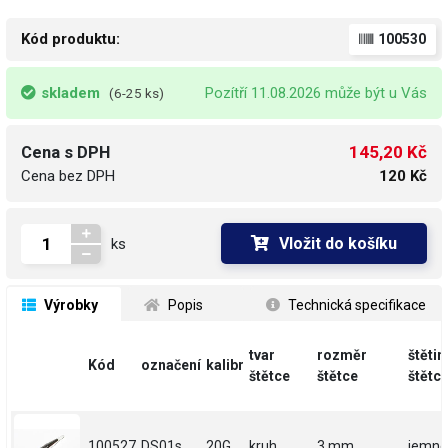
Kód produktu:
100530
skladem
Pozítří 11.08.2026 může být u Vás
(6-25 ks)
145,20 Kč
Cena s DPH
Cena bez DPH
120 Kč
Vložit do košíku
ks
 Výrobky
 Popis
 Technická specifikace
tvar
rozměr
štětin
Kód
označení
kalibr
štětce
štětce
štětc
100527
DS01s
20G
kruh
3 mm
jemné