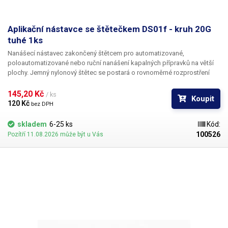
Aplikační nástavce se štětečkem DS01f - kruh 20G
tuhé 1ks
Nanášecí nástavec zakončený štětcem pro automatizované,
poloautomatizované nebo ruční nanášení kapalných přípravků na větší
plochy. Jemný nylonový štětec se postará o rovnoměrné rozprostření
dávkované látky v šíři definované zvoleným typem dispenzního štětce.
Nabízíme nástavce se dvěma tuhostmi štětce; pro hrubší povrchy a
145,20 Kč 
/ ks
Koupit
hustší kapaliny je vhodnější štětec s tužšími a silnějšími vlákny; proto
120 Kč 
bez DPH
jsou všechny dispenzní nástavce vyrobeny ve dvou provedeních
skladem
6-25 ks
Kód:
100526
Pozítří 11.08.2026 může být u Vás