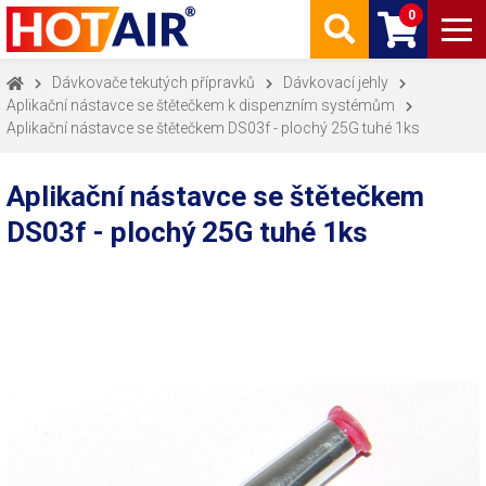
0
Dávkovače tekutých přípravků
Dávkovací jehly
Aplikační nástavce se štětečkem k dispenzním systémům
Aplikační nástavce se štětečkem DS03f - plochý 25G tuhé 1ks
Aplikační nástavce se štětečkem
DS03f - plochý 25G tuhé 1ks