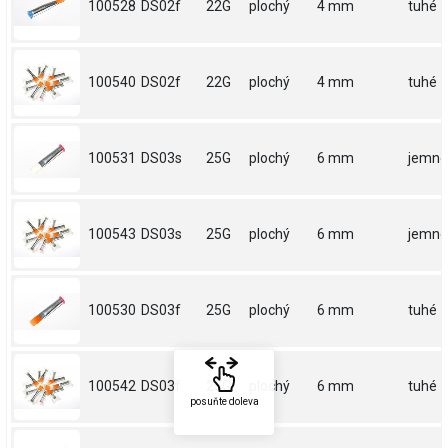
100528
DS02f
22G
plochý
4 mm
tuhé
100540
DS02f
22G
plochý
4 mm
tuhé
100531
DS03s
25G
plochý
6 mm
jemné
100543
DS03s
25G
plochý
6 mm
jemné
100530
DS03f
25G
plochý
6 mm
tuhé
100542
DS03f
25G
plochý
6 mm
tuhé
posuňte doleva