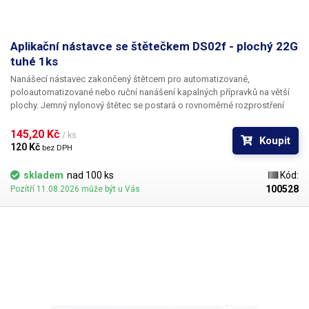
Aplikační nástavce se štětečkem DS02f - plochý 22G
tuhé 1ks
Nanášecí nástavec zakončený štětcem pro automatizované,
poloautomatizované nebo ruční nanášení kapalných přípravků na větší
plochy. Jemný nylonový štětec se postará o rovnoměrné rozprostření
dávkované látky v šíři definované zvoleným typem dispenzního štětce.
Nabízíme nástavce se dvěma tuhostmi štětce; pro hrubší povrchy a
145,20 Kč 
/ ks
Koupit
hustší kapaliny je vhodnější štětec s tužšími a silnějšími vlákny; proto
120 Kč 
bez DPH
jsou všechny dispenzní nástavce vyrobeny ve dvou provedeních
skladem
nad 100 ks
Kód:
100528
Pozítří 11.08.2026 může být u Vás