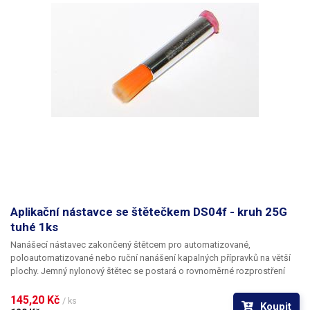
Aplikační nástavce se štětečkem DS04f - kruh 25G
tuhé 1ks
Nanášecí nástavec zakončený štětcem pro automatizované,
poloautomatizované nebo ruční nanášení kapalných přípravků na větší
plochy. Jemný nylonový štětec se postará o rovnoměrné rozprostření
dávkované látky v šíři definované zvoleným typem dispenzního štětce.
Nabízíme nástavce se dvěma tuhostmi štětce; pro hrubší povrchy a
145,20 Kč 
/ ks
Koupit