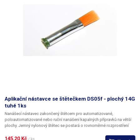
Aplikační nástavce se štětečkem DS05f - plochý 14G
tuhé 1ks
Nanášecí nástavec zakončený štětcem pro automatizované,
poloautomatizované nebo ruční nanášení kapalných přípravků na větší
plochy. Jemný nylonový štětec se postará o rovnoměrné rozprostření
dávkované látky v šíři definované zvoleným typem dispenzního štětce.
Nabízíme nástavce se dvěma tuhostmi štětce; pro hrubší povrchy a
145,20 Kč 
/ ks