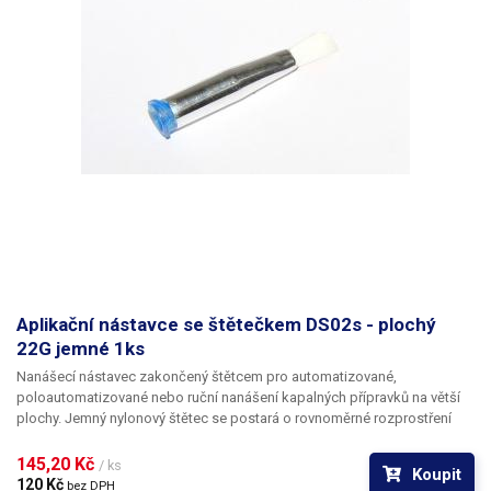
Aplikační nástavce se štětečkem DS02s - plochý
22G jemné 1ks
Nanášecí nástavec zakončený štětcem pro automatizované,
poloautomatizované nebo ruční nanášení kapalných přípravků na větší
plochy. Jemný nylonový štětec se postará o rovnoměrné rozprostření
dávkované látky v šíři definované zvoleným typem dispenzního štětce.
Nabízíme nástavce se dvěma tuhostmi štětce; pro hrubší povrchy a
145,20 Kč 
/ ks
Koupit
hustší kapaliny je vhodnější štětec s tužšími a silnějšími vlákny; proto
120 Kč 
bez DPH