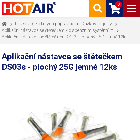
0
Dávkovače tekutých přípravků
Dávkovací jehly
Aplikační nástavce se štětečkem k dispenzním systémům
Aplikační nástavce se štětečkem DS03s - plochý 25G jemné 12ks
Aplikační nástavce se štětečkem
DS03s - plochý 25G jemné 12ks