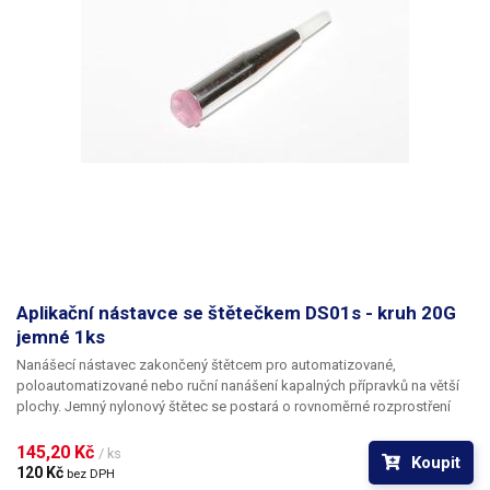
Aplikační nástavce se štětečkem DS01s - kruh 20G
jemné 1ks
Nanášecí nástavec zakončený štětcem pro automatizované,
poloautomatizované nebo ruční nanášení kapalných přípravků na větší
plochy. Jemný nylonový štětec se postará o rovnoměrné rozprostření
dávkované látky v šíři definované zvoleným typem dispenzního štětce.
Nabízíme nástavce se dvěma tuhostmi štětce; pro hrubší povrchy a
145,20 Kč 
/ ks
Koupit
hustší kapaliny je vhodnější štětec s tužšími a silnějšími vlákny; proto
120 Kč 
bez DPH
jsou všechny dispenzní nástavce vyrobeny ve dvou provedeních