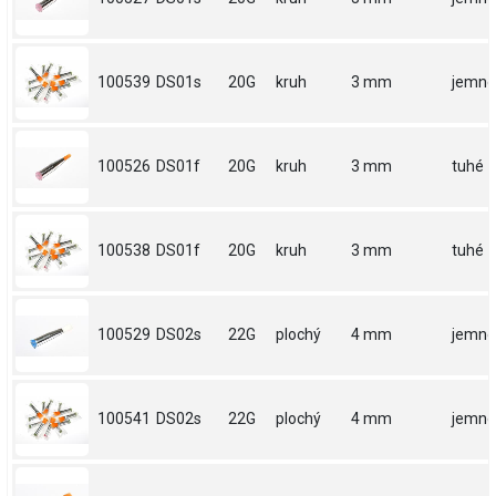
100539
DS01s
20G
kruh
3 mm
jemné
100526
DS01f
20G
kruh
3 mm
tuhé
100538
DS01f
20G
kruh
3 mm
tuhé
100529
DS02s
22G
plochý
4 mm
jemné
100541
DS02s
22G
plochý
4 mm
jemné