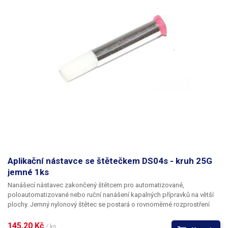
Aplikační nástavce se štětečkem DS04s - kruh 25G
jemné 1ks
Nanášecí nástavec zakončený štětcem pro automatizované,
poloautomatizované nebo ruční nanášení kapalných přípravků na větší
plochy. Jemný nylonový štětec se postará o rovnoměrné rozprostření
dávkované látky v šíři definované zvoleným typem dispenzního štětce.
Nabízíme nástavce se dvěma tuhostmi štětce; pro hrubší povrchy a
145,20 Kč 
/ ks