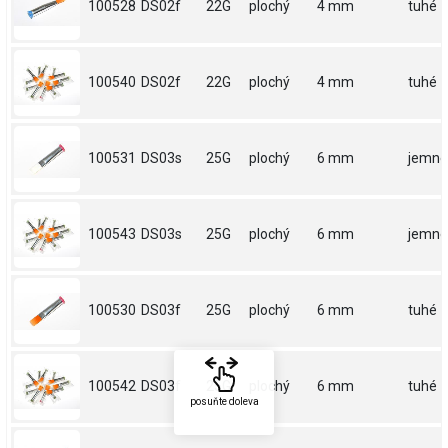
100528
DS02f
22G
plochý
4 mm
tuhé
100540
DS02f
22G
plochý
4 mm
tuhé
100531
DS03s
25G
plochý
6 mm
jemné
100543
DS03s
25G
plochý
6 mm
jemné
100530
DS03f
25G
plochý
6 mm
tuhé
100542
DS03f
25G
plochý
6 mm
tuhé
posuňte doleva