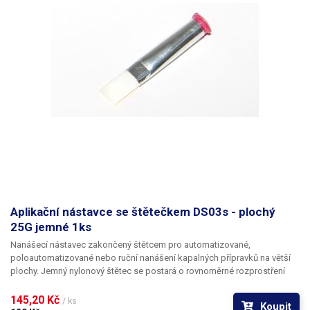
Aplikační nástavce se štětečkem DS03s - plochý
25G jemné 1ks
Nanášecí nástavec zakončený štětcem pro automatizované,
poloautomatizované nebo ruční nanášení kapalných přípravků na větší
plochy. Jemný nylonový štětec se postará o rovnoměrné rozprostření
dávkované látky v šíři definované zvoleným typem dispenzního štětce.
Nabízíme nástavce se dvěma tuhostmi štětce; pro hrubší povrchy a
145,20 Kč 
/ ks
Koupit