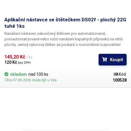
Aplikační nástavce se štětečkem DS02f - plochý 22G
tuhé 1ks
Nanášecí nástavec zakončený štětcem pro automatizované,
poloautomatizované nebo ruční nanášení kapalných přípravků na větší
plochy. Jemný nylonový štětec se postará o rovnoměrné rozprostření
dávkované látky v šíři definované zvoleným typem dispenzního štětce.
Nabízíme nástavce se dvěma tuhostmi štětce; pro hrubší povrchy a
145,20 Kč 
/ ks
Koupit
hustší kapaliny je vhodnější štětec s tužšími a silnějšími vlákny; proto
120 Kč 
bez DPH
jsou všechny dispenzní nástavce vyrobeny ve dvou provedeních
skladem
nad 100 ks
Kód:
100528
Zítra 07.08.2026 může být u Vás