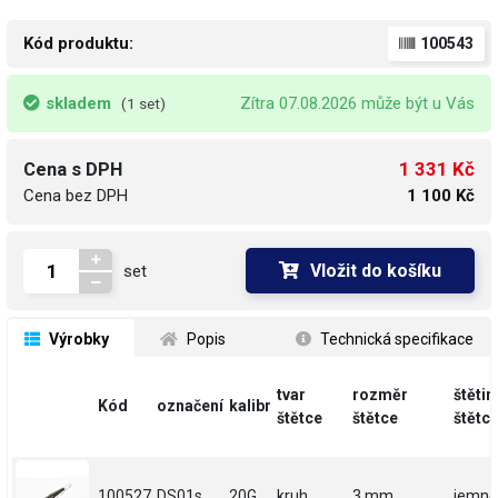
Kód produktu:
100543
skladem
Zítra 07.08.2026 může být u Vás
(1 set)
1 331 Kč
Cena s DPH
Cena bez DPH
1 100 Kč
Vložit do košíku
set
 Výrobky
 Popis
 Technická specifikace
tvar
rozměr
štětin
Kód
označení
kalibr
štětce
štětce
štětc
100527
DS01s
20G
kruh
3 mm
jemné