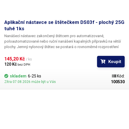
Aplikační nástavce se štětečkem DS03f - plochý 25G
tuhé 1ks
Nanášecí nástavec zakončený štětcem pro automatizované,
poloautomatizované nebo ruční nanášení kapalných přípravků na větší
plochy. Jemný nylonový štětec se postará o rovnoměrné rozprostření
dávkované látky v šíři definované zvoleným typem dispenzního štětce.
Nabízíme nástavce se dvěma tuhostmi štětce; pro hrubší povrchy a
145,20 Kč 
/ ks
Koupit
hustší kapaliny je vhodnější štětec s tužšími a silnějšími vlákny; proto
120 Kč 
bez DPH
jsou všechny dispenzní nástavce vyrobeny ve dvou provedeních
skladem
6-25 ks
Kód:
100530
Zítra 07.08.2026 může být u Vás