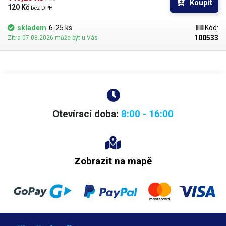
Koupit
hustší kapaliny je vhodnější štětec s tužšími a silnějšími vlákny; proto
120 Kč 
bez DPH
jsou všechny dispenzní nástavce vyrobeny ve dvou provedeních
skladem
6-25 ks
Kód:
100533
Zítra 07.08.2026 může být u Vás
Otevírací doba:
8:00 - 16:00
Zobrazit na mapě