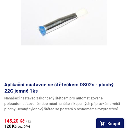
Aplikační nástavce se štětečkem DS02s - plochý
22G jemné 1ks
Nanášecí nástavec zakončený štětcem pro automatizované,
poloautomatizované nebo ruční nanášení kapalných přípravků na větší
plochy. Jemný nylonový štětec se postará o rovnoměrné rozprostření
dávkované látky v šíři definované zvoleným typem dispenzního štětce.
Nabízíme nástavce se dvěma tuhostmi štětce; pro hrubší povrchy a
145,20 Kč 
/ ks
Koupit
hustší kapaliny je vhodnější štětec s tužšími a silnějšími vlákny; proto
120 Kč 
bez DPH