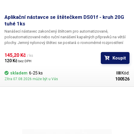
Aplikační nástavce se štětečkem DS01f - kruh 20G
tuhé 1ks
Nanášecí nástavec zakončený štětcem pro automatizované,
poloautomatizované nebo ruční nanášení kapalných přípravků na větší
plochy. Jemný nylonový štětec se postará o rovnoměrné rozprostření
dávkované látky v šíři definované zvoleným typem dispenzního štětce.
Nabízíme nástavce se dvěma tuhostmi štětce; pro hrubší povrchy a
145,20 Kč 
/ ks
Koupit
hustší kapaliny je vhodnější štětec s tužšími a silnějšími vlákny; proto
120 Kč 
bez DPH
jsou všechny dispenzní nástavce vyrobeny ve dvou provedeních
skladem
6-25 ks
Kód:
100526
Zítra 07.08.2026 může být u Vás