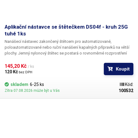
Aplikační nástavce se štětečkem DS04f - kruh 25G
tuhé 1ks
Nanášecí nástavec zakončený štětcem pro automatizované,
poloautomatizované nebo ruční nanášení kapalných přípravků na větší
plochy. Jemný nylonový štětec se postará o rovnoměrné rozprostření
dávkované látky v šíři definované zvoleným typem dispenzního štětce.
Nabízíme nástavce se dvěma tuhostmi štětce; pro hrubší povrchy a
145,20 Kč 
/ ks
Koupit
hustší kapaliny je vhodnější štětec s tužšími a silnějšími vlákny; proto
120 Kč 
bez DPH
jsou všechny dispenzní nástavce vyrobeny ve dvou provedeních
skladem
6-25 ks
Kód:
100532
Zítra 07.08.2026 může být u Vás