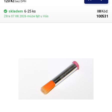
hustší kapaliny je vhodnější štětec s tužšími a silnějšími vlákny; proto
120 Kč 
bez DPH
jsou všechny dispenzní nástavce vyrobeny ve dvou provedeních
skladem
6-25 ks
Kód:
100531
Zítra 07.08.2026 může být u Vás