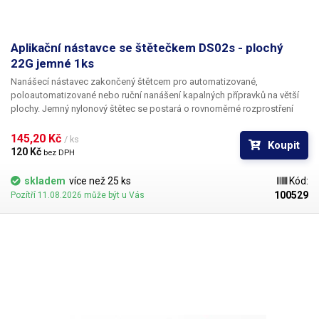
Aplikační nástavce se štětečkem DS02s - plochý
22G jemné 1ks
Nanášecí nástavec zakončený štětcem pro automatizované,
poloautomatizované nebo ruční nanášení kapalných přípravků na větší
plochy. Jemný nylonový štětec se postará o rovnoměrné rozprostření
dávkované látky v šíři definované zvoleným typem dispenzního štětce.
Nabízíme nástavce se dvěma tuhostmi štětce; pro hrubší povrchy a
145,20 Kč 
/ ks
Koupit
hustší kapaliny je vhodnější štětec s tužšími a silnějšími vlákny; proto
120 Kč 
bez DPH
jsou všechny dispenzní nástavce vyrobeny ve dvou provedeních
skladem
více než 25 ks
Kód:
100529
Pozítří 11.08.2026 může být u Vás