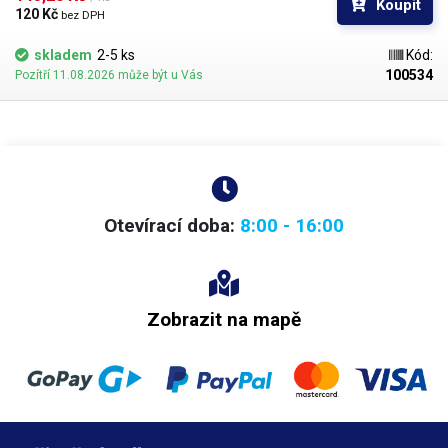
Koupit
hustší kapaliny je vhodnější štětec s tužšími a silnějšími vlákny; proto
120 Kč 
bez DPH
jsou všechny dispenzní nástavce vyrobeny ve dvou provedeních
skladem
2-5 ks
Kód:
100534
Pozítří 11.08.2026 může být u Vás
Otevírací doba:
8:00 - 16:00
Zobrazit na mapě