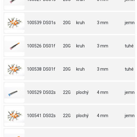
100539
DS01s
20G
kruh
3 mm
jemné
100526
DS01f
20G
kruh
3 mm
tuhé
100538
DS01f
20G
kruh
3 mm
tuhé
100529
DS02s
22G
plochý
4 mm
jemné
100541
DS02s
22G
plochý
4 mm
jemné