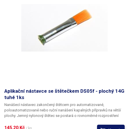
Aplikační nástavce se štětečkem DS05f - plochý 14G
tuhé 1ks
Nanášecí nástavec zakončený štětcem pro automatizované,
poloautomatizované nebo ruční nanášení kapalných přípravků na větší
plochy. Jemný nylonový štětec se postará o rovnoměrné rozprostření
dávkované látky v šíři definované zvoleným typem dispenzního štětce.
Nabízíme nástavce se dvěma tuhostmi štětce; pro hrubší povrchy a
145,20 Kč 
/ ks