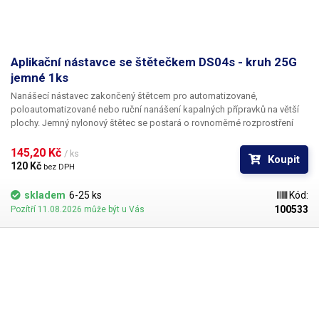
Aplikační nástavce se štětečkem DS04s - kruh 25G
jemné 1ks
Nanášecí nástavec zakončený štětcem pro automatizované,
poloautomatizované nebo ruční nanášení kapalných přípravků na větší
plochy. Jemný nylonový štětec se postará o rovnoměrné rozprostření
dávkované látky v šíři definované zvoleným typem dispenzního štětce.
Nabízíme nástavce se dvěma tuhostmi štětce; pro hrubší povrchy a
145,20 Kč 
/ ks
Koupit
hustší kapaliny je vhodnější štětec s tužšími a silnějšími vlákny; proto
120 Kč 
bez DPH
jsou všechny dispenzní nástavce vyrobeny ve dvou provedeních
skladem
6-25 ks
Kód:
100533
Pozítří 11.08.2026 může být u Vás