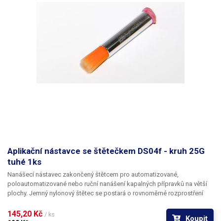
Aplikační nástavce se štětečkem DS04f - kruh 25G
tuhé 1ks
Nanášecí nástavec zakončený štětcem pro automatizované,
poloautomatizované nebo ruční nanášení kapalných přípravků na větší
plochy. Jemný nylonový štětec se postará o rovnoměrné rozprostření
dávkované látky v šíři definované zvoleným typem dispenzního štětce.
Nabízíme nástavce se dvěma tuhostmi štětce; pro hrubší povrchy a
145,20 Kč 
/ ks
Koupit