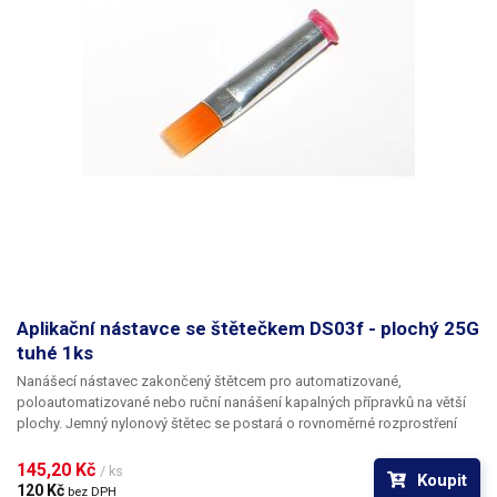
Aplikační nástavce se štětečkem DS03f - plochý 25G
tuhé 1ks
Nanášecí nástavec zakončený štětcem pro automatizované,
poloautomatizované nebo ruční nanášení kapalných přípravků na větší
plochy. Jemný nylonový štětec se postará o rovnoměrné rozprostření
dávkované látky v šíři definované zvoleným typem dispenzního štětce.
Nabízíme nástavce se dvěma tuhostmi štětce; pro hrubší povrchy a
145,20 Kč 
/ ks
Koupit
hustší kapaliny je vhodnější štětec s tužšími a silnějšími vlákny; proto
120 Kč 
bez DPH