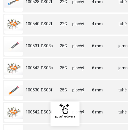
100528
DS02f
22G
plochý
4 mm
tuhé
100540
DS02f
22G
plochý
4 mm
tuhé
100531
DS03s
25G
plochý
6 mm
jemné
100543
DS03s
25G
plochý
6 mm
jemné
100530
DS03f
25G
plochý
6 mm
tuhé
100542
DS03f
25G
plochý
6 mm
tuhé
posuňte doleva