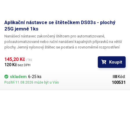
Aplikační nástavce se štětečkem DS03s - plochý
25G jemné 1ks
Nanášecí nástavec zakončený štětcem pro automatizované,
poloautomatizované nebo ruční nanášení kapalných přípravků na větší
plochy. Jemný nylonový štětec se postará o rovnoměrné rozprostření
dávkované látky v šíři definované zvoleným typem dispenzního štětce.
Nabízíme nástavce se dvěma tuhostmi štětce; pro hrubší povrchy a
145,20 Kč 
/ ks
Koupit
hustší kapaliny je vhodnější štětec s tužšími a silnějšími vlákny; proto
120 Kč 
bez DPH
jsou všechny dispenzní nástavce vyrobeny ve dvou provedeních
skladem
6-25 ks
Kód:
100531
Pozítří 11.08.2026 může být u Vás