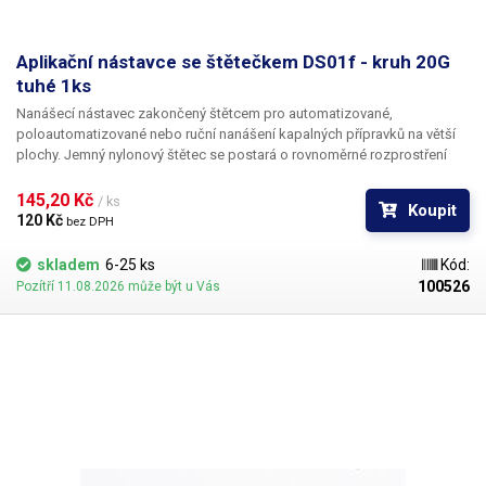
Aplikační nástavce se štětečkem DS01f - kruh 20G
tuhé 1ks
Nanášecí nástavec zakončený štětcem pro automatizované,
poloautomatizované nebo ruční nanášení kapalných přípravků na větší
plochy. Jemný nylonový štětec se postará o rovnoměrné rozprostření
dávkované látky v šíři definované zvoleným typem dispenzního štětce.
Nabízíme nástavce se dvěma tuhostmi štětce; pro hrubší povrchy a
145,20 Kč 
/ ks
Koupit
hustší kapaliny je vhodnější štětec s tužšími a silnějšími vlákny; proto
120 Kč 
bez DPH
jsou všechny dispenzní nástavce vyrobeny ve dvou provedeních
skladem
6-25 ks
Kód:
100526
Pozítří 11.08.2026 může být u Vás