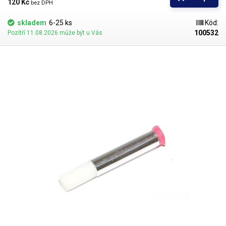
hustší kapaliny je vhodnější štětec s tužšími a silnějšími vlákny; proto
120 Kč 
bez DPH
jsou všechny dispenzní nástavce vyrobeny ve dvou provedeních
skladem
6-25 ks
Kód:
100532
Pozítří 11.08.2026 může být u Vás