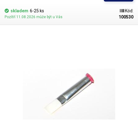
jsou všechny dispenzní nástavce vyrobeny ve dvou provedeních
skladem
6-25 ks
Kód:
100530
Pozítří 11.08.2026 může být u Vás