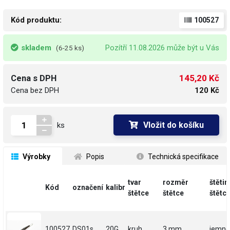
Kód produktu:
100527
skladem
Pozítří 11.08.2026 může být u Vás
(6-25 ks)
145,20 Kč
Cena s DPH
Cena bez DPH
120 Kč
Vložit do košíku
ks
 Výrobky
 Popis
 Technická specifikace
tvar
rozměr
štětin
Kód
označení
kalibr
štětce
štětce
štětc
100527
DS01s
20G
kruh
3 mm
jemné