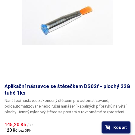
Aplikační nástavce se štětečkem DS02f - plochý 22G
tuhé 1ks
Nanášecí nástavec zakončený štětcem pro automatizované,
poloautomatizované nebo ruční nanášení kapalných přípravků na větší
plochy. Jemný nylonový štětec se postará o rovnoměrné rozprostření
dávkované látky v šíři definované zvoleným typem dispenzního štětce.
Nabízíme nástavce se dvěma tuhostmi štětce; pro hrubší povrchy a
145,20 Kč 
/ ks
Koupit
hustší kapaliny je vhodnější štětec s tužšími a silnějšími vlákny; proto
120 Kč 
bez DPH
jsou všechny dispenzní nástavce vyrobeny ve dvou provedeních