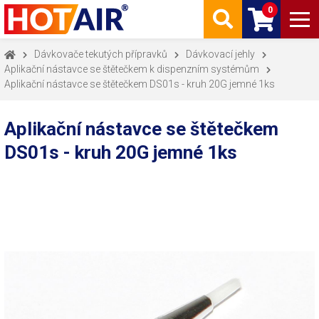
0
Dávkovače tekutých přípravků
Dávkovací jehly
Aplikační nástavce se štětečkem k dispenzním systémům
Aplikační nástavce se štětečkem DS01s - kruh 20G jemné 1ks
Aplikační nástavce se štětečkem
DS01s - kruh 20G jemné 1ks