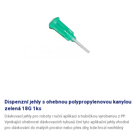
Dispenzní jehly s ohebnou polypropylenovou kanylou
zelená 18G 1ks
Dávkovací jehly pro roboty i ruční aplikaci s trubičkou vyrobenou z PP.
Vynikající ohebnost dávkovacích tubusů činí tyto aplikační jehly vhodné
pro dávkování do malých prostor nebo přes díry, kde hrozí nechtěný
kontakt s okrajem materiálu a následné zlomení či ohnutí jehly,