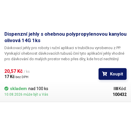
Dispenzní jehly s ohebnou polypropylenovou kanylou
olivová 14G 1ks
Dávkovací jehly pro roboty i ruční aplikaci s trubičkou vyrobenou z PP.
Vynikající ohebnost dávkovacích tubusů činí tyto aplikační jehly vhodné
pro dávkování do malých prostor nebo přes díry, kde hrozí nechtěný
kontakt s okrajem materiálu a následné zlomení či ohnutí jehly,
popřípadě hrozí poškození obrobku nechtěným kontaktem s hrotem
20,57 Kč 
/ ks
Koupit
jehly.
17 Kč 
bez DPH
skladem
nad 100 ks
Kód:
100432
10.08.2026 může být u Vás