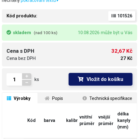
nechtěný
pokračování textu
Kód produktu:
101526
skladem
10.08.2026 může být u Vás
(nad 100 ks)
32,67 Kč
Cena s DPH
Cena bez DPH
27 Kč
Vložit do košíku
ks
 Výrobky
 Popis
 Technická specifikace
délka
vnitřní
vnější
Kód
barva
kalibr
kanyly
průměr
průměr
(mm)