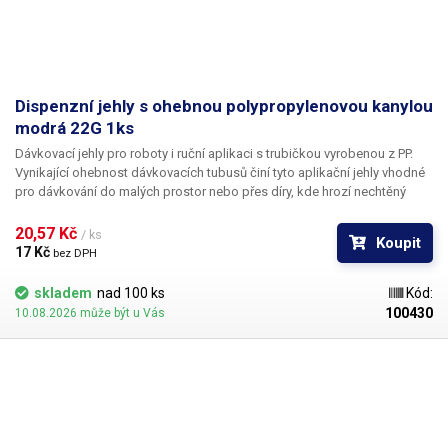
Dispenzní jehly s ohebnou polypropylenovou kanylou
modrá 22G 1ks
Dávkovací jehly pro roboty i ruční aplikaci s trubičkou vyrobenou z PP.
Vynikající ohebnost dávkovacích tubusů činí tyto aplikační jehly vhodné
pro dávkování do malých prostor nebo přes díry, kde hrozí nechtěný
kontakt s okrajem materiálu a následné zlomení či ohnutí jehly,
popřípadě hrozí poškození obrobku nechtěným kontaktem s hrotem
20,57 Kč 
/ ks
Koupit
jehly.
17 Kč 
bez DPH
skladem
nad 100 ks
Kód:
100430
10.08.2026 může být u Vás