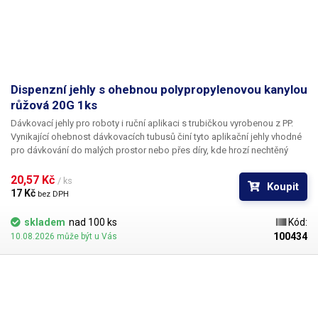
Dispenzní jehly s ohebnou polypropylenovou kanylou
růžová 20G 1ks
Dávkovací jehly pro roboty i ruční aplikaci s trubičkou vyrobenou z PP.
Vynikající ohebnost dávkovacích tubusů činí tyto aplikační jehly vhodné
pro dávkování do malých prostor nebo přes díry, kde hrozí nechtěný
kontakt s okrajem materiálu a následné zlomení či ohnutí jehly,
popřípadě hrozí poškození obrobku nechtěným kontaktem s hrotem
20,57 Kč 
/ ks
Koupit
jehly.
17 Kč 
bez DPH
skladem
nad 100 ks
Kód:
100434
10.08.2026 může být u Vás