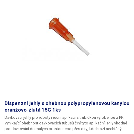
Dispenzní jehly s ohebnou polypropylenovou kanylou
oranžovo-žlutá 15G 1ks
Dávkovací jehly pro roboty i ruční aplikaci s trubičkou vyrobenou z PP.
Vynikající ohebnost dávkovacích tubusů činí tyto aplikační jehly vhodné
pro dávkování do malých prostor nebo přes díry, kde hrozí nechtěný