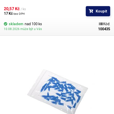
kontakt s okrajem materiálu a následné zlomení či ohnutí jehly,
popřípadě hrozí poškození obrobku nechtěným kontaktem s hrotem
20,57 Kč 
/ ks
Koupit
jehly.
17 Kč 
bez DPH
skladem
nad 100 ks
Kód:
100435
10.08.2026 může být u Vás