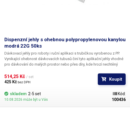
Dispenzní jehly s ohebnou polypropylenovou kanylou
modrá 22G 50ks
Dávkovací jehly pro roboty i ruční aplikaci s trubičkou vyrobenou z PP.
Vynikající ohebnost dávkovacích tubusů činí tyto aplikační jehly vhodné
pro dávkování do malých prostor nebo přes díry, kde hrozí nechtěný
kontakt s okrajem materiálu a následné zlomení či ohnutí jehly,
popřípadě hrozí poškození obrobku nechtěným kontaktem s hrotem
514,25 Kč 
/ set
Koupit
jehly.
425 Kč 
bez DPH
skladem
2-5 set
Kód:
100436
10.08.2026 může být u Vás