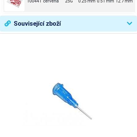
100441
červená
25G
0.25 mm
0.51 mm
12.7 mm
Související zboží