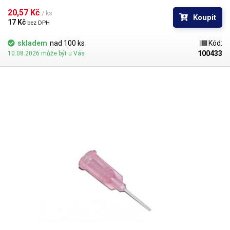
kontakt s okrajem materiálu a následné zlomení či ohnutí jehly,
popřípadě hrozí poškození obrobku nechtěným kontaktem s hrotem
20,57 Kč 
/ ks
Koupit
jehly.
17 Kč 
bez DPH
skladem
nad 100 ks
Kód:
100433
10.08.2026 může být u Vás