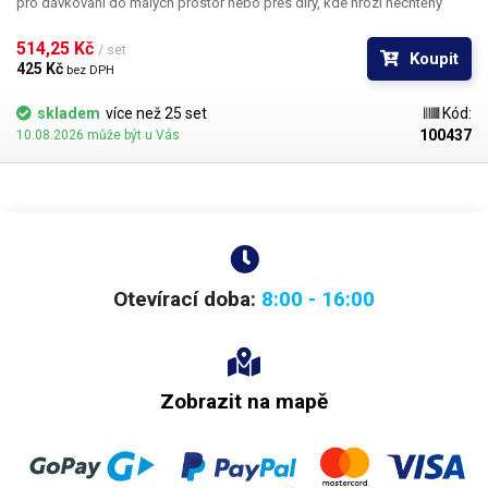
pro dávkování do malých prostor nebo přes díry, kde hrozí nechtěný
kontakt s okrajem materiálu a následné zlomení či ohnutí jehly,
popřípadě hrozí poškození obrobku nechtěným kontaktem s hrotem
514,25 Kč 
/ set
Koupit
jehly.
425 Kč 
bez DPH
skladem
více než 25 set
Kód:
100437
10.08.2026 může být u Vás
Otevírací doba:
8:00 - 16:00
Zobrazit na mapě