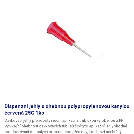
Dispenzní jehly s ohebnou polypropylenovou kanylou
červená 25G 1ks
Dávkovací jehly pro roboty i ruční aplikaci s trubičkou vyrobenou z PP.
Vynikající ohebnost dávkovacích tubusů činí tyto aplikační jehly vhodné
pro dávkování do malých prostor nebo přes díry, kde hrozí nechtěný