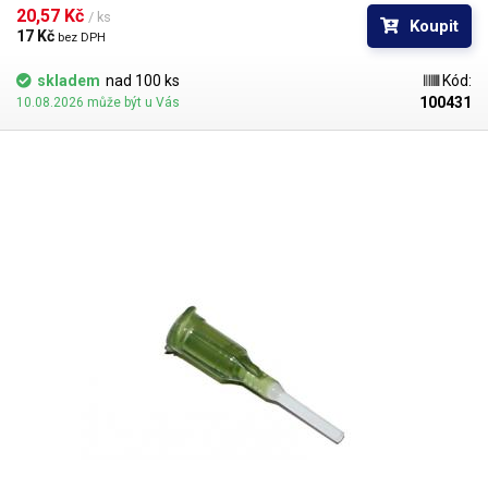
popřípadě hrozí poškození obrobku nechtěným kontaktem s hrotem
20,57 Kč 
/ ks
Koupit
jehly.
17 Kč 
bez DPH
skladem
nad 100 ks
Kód:
100431
10.08.2026 může být u Vás