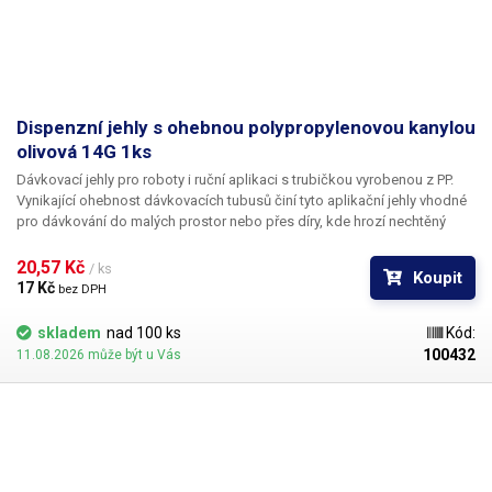
Dispenzní jehly s ohebnou polypropylenovou kanylou
olivová 14G 1ks
Dávkovací jehly pro roboty i ruční aplikaci s trubičkou vyrobenou z PP.
Vynikající ohebnost dávkovacích tubusů činí tyto aplikační jehly vhodné
pro dávkování do malých prostor nebo přes díry, kde hrozí nechtěný
kontakt s okrajem materiálu a následné zlomení či ohnutí jehly,
popřípadě hrozí poškození obrobku nechtěným kontaktem s hrotem
20,57 Kč 
/ ks
Koupit
jehly.
17 Kč 
bez DPH
skladem
nad 100 ks
Kód:
100432
11.08.2026 může být u Vás