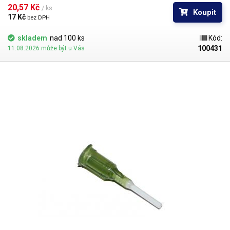
popřípadě hrozí poškození obrobku nechtěným kontaktem s hrotem
20,57 Kč 
/ ks
Koupit
jehly.
17 Kč 
bez DPH
skladem
nad 100 ks
Kód:
100431
11.08.2026 může být u Vás