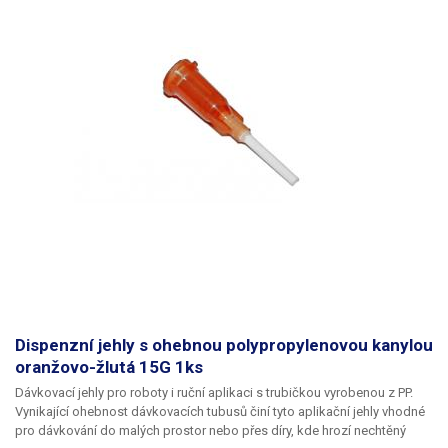
Dispenzní jehly s ohebnou polypropylenovou kanylou
oranžovo-žlutá 15G 1ks
Dávkovací jehly pro roboty i ruční aplikaci s trubičkou vyrobenou z PP.
Vynikající ohebnost dávkovacích tubusů činí tyto aplikační jehly vhodné
pro dávkování do malých prostor nebo přes díry, kde hrozí nechtěný