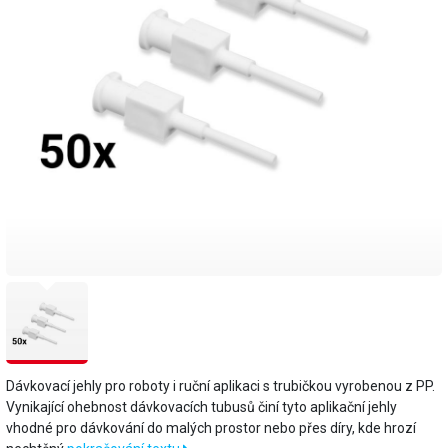
Dávkovací jehly pro roboty i ruční aplikaci s trubičkou vyrobenou z PP.
Vynikající ohebnost dávkovacích tubusů činí tyto aplikační jehly
vhodné pro dávkování do malých prostor nebo přes díry, kde hrozí