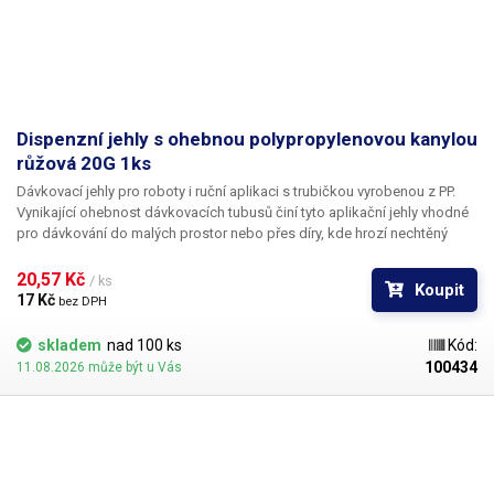
Dispenzní jehly s ohebnou polypropylenovou kanylou
růžová 20G 1ks
Dávkovací jehly pro roboty i ruční aplikaci s trubičkou vyrobenou z PP.
Vynikající ohebnost dávkovacích tubusů činí tyto aplikační jehly vhodné
pro dávkování do malých prostor nebo přes díry, kde hrozí nechtěný
kontakt s okrajem materiálu a následné zlomení či ohnutí jehly,
popřípadě hrozí poškození obrobku nechtěným kontaktem s hrotem
20,57 Kč 
/ ks
Koupit
jehly.
17 Kč 
bez DPH
skladem
nad 100 ks
Kód:
100434
11.08.2026 může být u Vás