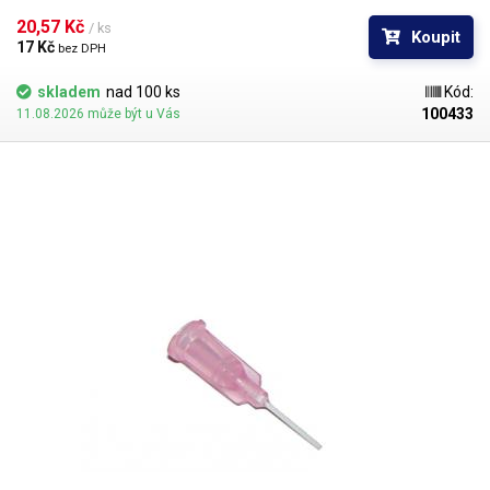
kontakt s okrajem materiálu a následné zlomení či ohnutí jehly,
popřípadě hrozí poškození obrobku nechtěným kontaktem s hrotem
20,57 Kč 
/ ks
Koupit
jehly.
17 Kč 
bez DPH
skladem
nad 100 ks
Kód:
100433
11.08.2026 může být u Vás