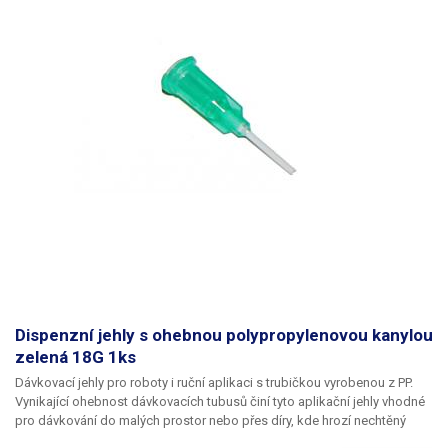
Dispenzní jehly s ohebnou polypropylenovou kanylou
zelená 18G 1ks
Dávkovací jehly pro roboty i ruční aplikaci s trubičkou vyrobenou z PP.
Vynikající ohebnost dávkovacích tubusů činí tyto aplikační jehly vhodné
pro dávkování do malých prostor nebo přes díry, kde hrozí nechtěný
kontakt s okrajem materiálu a následné zlomení či ohnutí jehly,