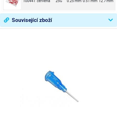
100441
červená
25G
0.25 mm
0.51 mm
12.7 mm
Související zboží