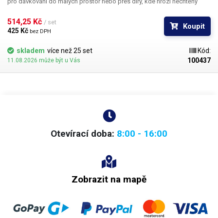
pro dávkování do malých prostor nebo přes díry, kde hrozí nechtěný
kontakt s okrajem materiálu a následné zlomení či ohnutí jehly,
popřípadě hrozí poškození obrobku nechtěným kontaktem s hrotem
514,25 Kč 
/ set
Koupit
jehly.
425 Kč 
bez DPH
skladem
více než 25 set
Kód:
100437
11.08.2026 může být u Vás
Otevírací doba:
8:00 - 16:00
Zobrazit na mapě