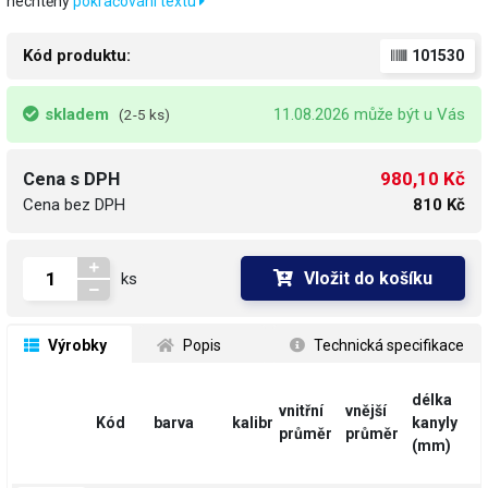
nechtěný
pokračování textu
Kód produktu:
101530
skladem
11.08.2026 může být u Vás
(2-5 ks)
980,10 Kč
Cena s DPH
Cena bez DPH
810 Kč
Vložit do košíku
ks
 Výrobky
 Popis
 Technická specifikace
délka
vnitřní
vnější
Kód
barva
kalibr
kanyly
průměr
průměr
(mm)