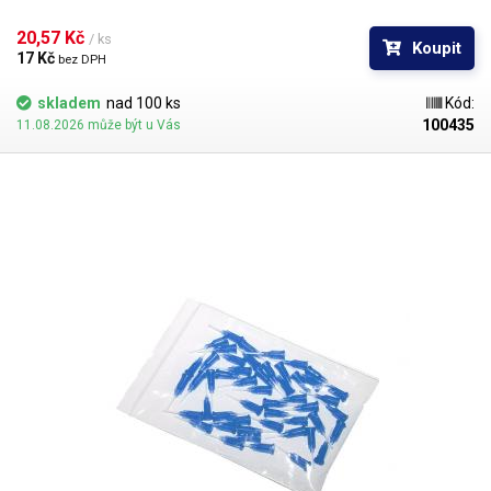
kontakt s okrajem materiálu a následné zlomení či ohnutí jehly,
popřípadě hrozí poškození obrobku nechtěným kontaktem s hrotem
20,57 Kč 
/ ks
Koupit
jehly.
17 Kč 
bez DPH
skladem
nad 100 ks
Kód:
100435
11.08.2026 může být u Vás