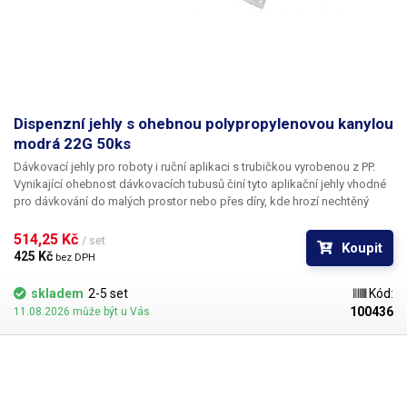
Dispenzní jehly s ohebnou polypropylenovou kanylou
modrá 22G 50ks
Dávkovací jehly pro roboty i ruční aplikaci s trubičkou vyrobenou z PP.
Vynikající ohebnost dávkovacích tubusů činí tyto aplikační jehly vhodné
pro dávkování do malých prostor nebo přes díry, kde hrozí nechtěný
kontakt s okrajem materiálu a následné zlomení či ohnutí jehly,
popřípadě hrozí poškození obrobku nechtěným kontaktem s hrotem
514,25 Kč 
/ set
Koupit
jehly.
425 Kč 
bez DPH
skladem
2-5 set
Kód:
100436
11.08.2026 může být u Vás