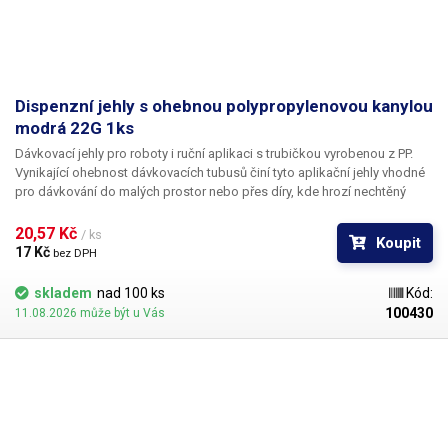
Dispenzní jehly s ohebnou polypropylenovou kanylou
modrá 22G 1ks
Dávkovací jehly pro roboty i ruční aplikaci s trubičkou vyrobenou z PP.
Vynikající ohebnost dávkovacích tubusů činí tyto aplikační jehly vhodné
pro dávkování do malých prostor nebo přes díry, kde hrozí nechtěný
kontakt s okrajem materiálu a následné zlomení či ohnutí jehly,
popřípadě hrozí poškození obrobku nechtěným kontaktem s hrotem
20,57 Kč 
/ ks
Koupit
jehly.
17 Kč 
bez DPH
skladem
nad 100 ks
Kód:
100430
11.08.2026 může být u Vás