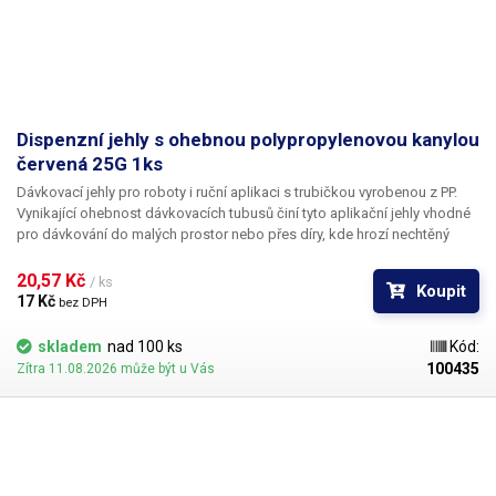
Dispenzní jehly s ohebnou polypropylenovou kanylou
červená 25G 1ks
Dávkovací jehly pro roboty i ruční aplikaci s trubičkou vyrobenou z PP.
Vynikající ohebnost dávkovacích tubusů činí tyto aplikační jehly vhodné
pro dávkování do malých prostor nebo přes díry, kde hrozí nechtěný
kontakt s okrajem materiálu a následné zlomení či ohnutí jehly,
popřípadě hrozí poškození obrobku nechtěným kontaktem s hrotem
20,57 Kč 
/ ks
Koupit
jehly.
17 Kč 
bez DPH
skladem
nad 100 ks
Kód:
100435
Zítra 11.08.2026 může být u Vás