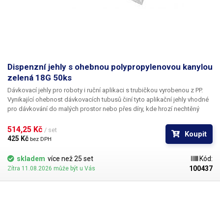
Dispenzní jehly s ohebnou polypropylenovou kanylou
zelená 18G 50ks
Dávkovací jehly pro roboty i ruční aplikaci s trubičkou vyrobenou z PP.
Vynikající ohebnost dávkovacích tubusů činí tyto aplikační jehly vhodné
pro dávkování do malých prostor nebo přes díry, kde hrozí nechtěný
kontakt s okrajem materiálu a následné zlomení či ohnutí jehly,
popřípadě hrozí poškození obrobku nechtěným kontaktem s hrotem
514,25 Kč 
/ set
Koupit
jehly.
425 Kč 
bez DPH
skladem
více než 25 set
Kód:
100437
Zítra 11.08.2026 může být u Vás