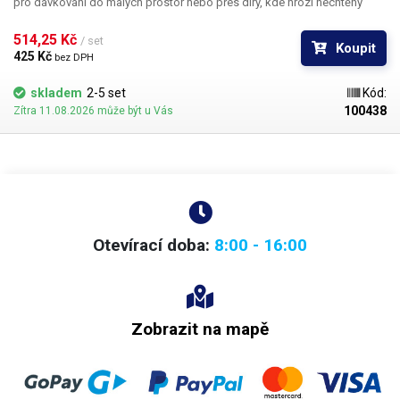
pro dávkování do malých prostor nebo přes díry, kde hrozí nechtěný
kontakt s okrajem materiálu a následné zlomení či ohnutí jehly,
popřípadě hrozí poškození obrobku nechtěným kontaktem s hrotem
514,25 Kč 
/ set
Koupit
jehly.
425 Kč 
bez DPH
skladem
2-5 set
Kód:
100438
Zítra 11.08.2026 může být u Vás
Otevírací doba:
8:00 - 16:00
Zobrazit na mapě