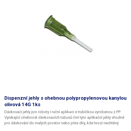
Dispenzní jehly s ohebnou polypropylenovou kanylou
olivová 14G 1ks
Dávkovací jehly pro roboty i ruční aplikaci s trubičkou vyrobenou z PP.
Vynikající ohebnost dávkovacích tubusů činí tyto aplikační jehly vhodné
pro dávkování do malých prostor nebo přes díry, kde hrozí nechtěný
kontakt s okrajem materiálu a následné zlomení či ohnutí jehly,