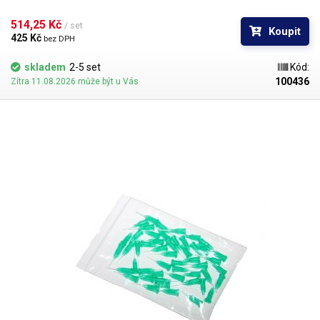
kontakt s okrajem materiálu a následné zlomení či ohnutí jehly,
popřípadě hrozí poškození obrobku nechtěným kontaktem s hrotem
514,25 Kč 
/ set
Koupit
jehly.
425 Kč 
bez DPH
skladem
2-5 set
Kód:
100436
Zítra 11.08.2026 může být u Vás