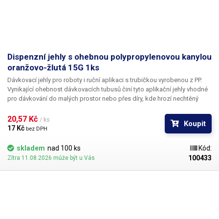
Dispenzní jehly s ohebnou polypropylenovou kanylou
oranžovo-žlutá 15G 1ks
Dávkovací jehly pro roboty i ruční aplikaci s trubičkou vyrobenou z PP.
Vynikající ohebnost dávkovacích tubusů činí tyto aplikační jehly vhodné
pro dávkování do malých prostor nebo přes díry, kde hrozí nechtěný
kontakt s okrajem materiálu a následné zlomení či ohnutí jehly,
popřípadě hrozí poškození obrobku nechtěným kontaktem s hrotem
20,57 Kč 
/ ks
Koupit
jehly.
17 Kč 
bez DPH
skladem
nad 100 ks
Kód:
100433
Zítra 11.08.2026 může být u Vás