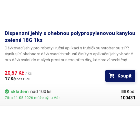
Dispenzní jehly s ohebnou polypropylenovou kanylou
zelená 18G 1ks
Dávkovací jehly pro roboty i ruční aplikaci s trubičkou vyrobenou z PP.
Vynikající ohebnost dávkovacích tubusů činí tyto aplikační jehly vhodné
pro dávkování do malých prostor nebo přes díry, kde hrozí nechtěný
kontakt s okrajem materiálu a následné zlomení či ohnutí jehly,
popřípadě hrozí poškození obrobku nechtěným kontaktem s hrotem
20,57 Kč 
/ ks
Koupit
jehly.
17 Kč 
bez DPH
skladem
nad 100 ks
Kód:
100431
Zítra 11.08.2026 může být u Vás