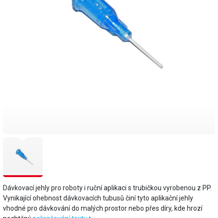
Dávkovací jehly pro roboty i ruční aplikaci s trubičkou vyrobenou z PP.
Vynikající ohebnost dávkovacích tubusů činí tyto aplikační jehly
vhodné pro dávkování do malých prostor nebo přes díry, kde hrozí