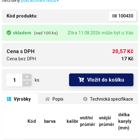
nechtěný
pokračování textu
Kód produktu:
100430
skladem
Zítra 11.08.2026 může být u Vás
(nad 100 ks)
20,57 Kč
Cena s DPH
Cena bez DPH
17 Kč
Vložit do košíku
ks
 Výrobky
 Popis
 Technická specifikace
délka
vnitřní
vnější
Kód
barva
kalibr
kanyly
průměr
průměr
(mm)