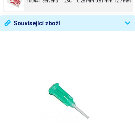
100441
červená
25G
0.25 mm
0.51 mm
12.7 mm
Související zboží