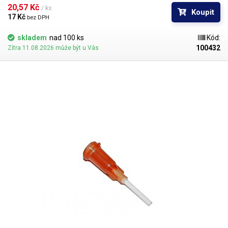
popřípadě hrozí poškození obrobku nechtěným kontaktem s hrotem
20,57 Kč 
/ ks
Koupit
jehly.
17 Kč 
bez DPH
skladem
nad 100 ks
Kód:
100432
Zítra 11.08.2026 může být u Vás