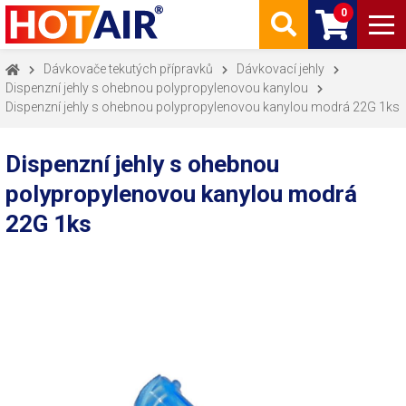
0
Dávkovače tekutých přípravků
Dávkovací jehly
Dispenzní jehly s ohebnou polypropylenovou kanylou
Dispenzní jehly s ohebnou polypropylenovou kanylou modrá 22G 1ks
Dispenzní jehly s ohebnou
polypropylenovou kanylou modrá
22G 1ks