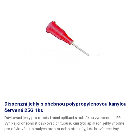
Dispenzní jehly s ohebnou polypropylenovou kanylou
červená 25G 1ks
Dávkovací jehly pro roboty i ruční aplikaci s trubičkou vyrobenou z PP.
Vynikající ohebnost dávkovacích tubusů činí tyto aplikační jehly vhodné
pro dávkování do malých prostor nebo přes díry, kde hrozí nechtěný