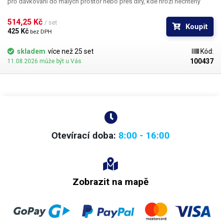
pro dávkování do malých prostor nebo přes díry, kde hrozí nechtěný
kontakt s okrajem materiálu a následné zlomení či ohnutí jehly,
popřípadě hrozí poškození obrobku nechtěným kontaktem s hrotem
514,25 Kč 
/ set
Koupit
jehly.
425 Kč 
bez DPH
skladem
více než 25 set
Kód:
100437
11.08.2026 může být u Vás
Otevírací doba:
8:00 - 16:00
Zobrazit na mapě