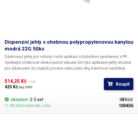
Dispenzní jehly s ohebnou polypropylenovou kanylou
modrá 22G 50ks
Dávkovací jehly pro roboty i ruční aplikaci s trubičkou vyrobenou z PP.
Vynikající ohebnost dávkovacích tubusů činí tyto aplikační jehly vhodné
pro dávkování do malých prostor nebo přes díry, kde hrozí nechtěný
kontakt s okrajem materiálu a následné zlomení či ohnutí jehly,
popřípadě hrozí poškození obrobku nechtěným kontaktem s hrotem
514,25 Kč 
/ set
Koupit
jehly.
425 Kč 
bez DPH
skladem
2-5 set
Kód:
100436
11.08.2026 může být u Vás