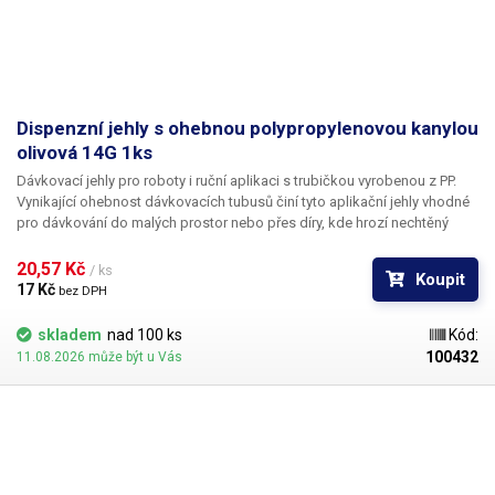
Dispenzní jehly s ohebnou polypropylenovou kanylou
olivová 14G 1ks
Dávkovací jehly pro roboty i ruční aplikaci s trubičkou vyrobenou z PP.
Vynikající ohebnost dávkovacích tubusů činí tyto aplikační jehly vhodné
pro dávkování do malých prostor nebo přes díry, kde hrozí nechtěný
kontakt s okrajem materiálu a následné zlomení či ohnutí jehly,
popřípadě hrozí poškození obrobku nechtěným kontaktem s hrotem
20,57 Kč 
/ ks
Koupit
jehly.
17 Kč 
bez DPH
skladem
nad 100 ks
Kód:
100432
11.08.2026 může být u Vás