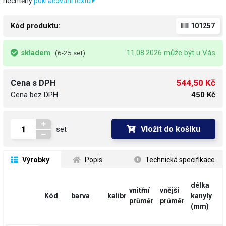
nechtěný
pokračování textu
Kód produktu:
101257
skladem
11.08.2026 může být u Vás
(6-25 set)
544,50 Kč
Cena s DPH
Cena bez DPH
450 Kč
Vložit do košíku
set
 Výrobky
 Popis
 Technická specifikace
délka
vnitřní
vnější
Kód
barva
kalibr
kanyly
průměr
průměr
(mm)