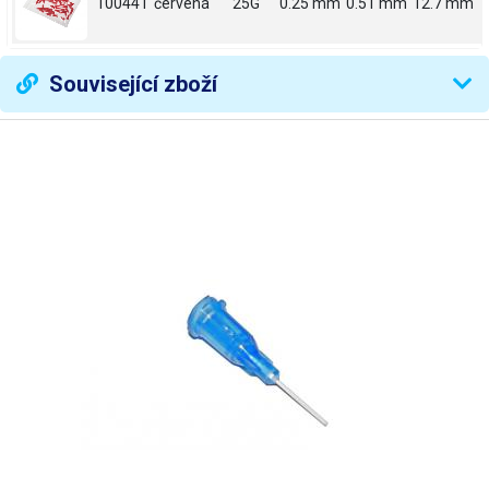
100441
červená
25G
0.25 mm
0.51 mm
12.7 mm
Související zboží