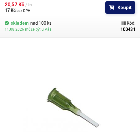
popřípadě hrozí poškození obrobku nechtěným kontaktem s hrotem
20,57 Kč 
/ ks
Koupit
jehly.
17 Kč 
bez DPH
skladem
nad 100 ks
Kód:
100431
11.08.2026 může být u Vás