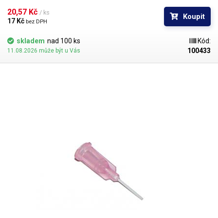
kontakt s okrajem materiálu a následné zlomení či ohnutí jehly,
popřípadě hrozí poškození obrobku nechtěným kontaktem s hrotem
20,57 Kč 
/ ks
Koupit
jehly.
17 Kč 
bez DPH
skladem
nad 100 ks
Kód:
100433
11.08.2026 může být u Vás