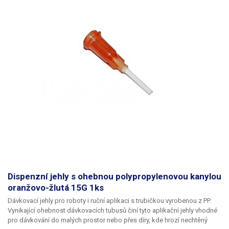
Dispenzní jehly s ohebnou polypropylenovou kanylou
oranžovo-žlutá 15G 1ks
Dávkovací jehly pro roboty i ruční aplikaci s trubičkou vyrobenou z PP.
Vynikající ohebnost dávkovacích tubusů činí tyto aplikační jehly vhodné
pro dávkování do malých prostor nebo přes díry, kde hrozí nechtěný