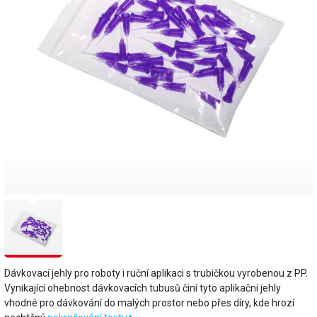
Dávkovací jehly pro roboty i ruční aplikaci s trubičkou vyrobenou z PP.
Vynikající ohebnost dávkovacích tubusů činí tyto aplikační jehly
vhodné pro dávkování do malých prostor nebo přes díry, kde hrozí