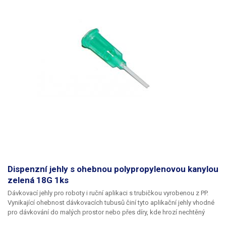
Dispenzní jehly s ohebnou polypropylenovou kanylou
zelená 18G 1ks
Dávkovací jehly pro roboty i ruční aplikaci s trubičkou vyrobenou z PP.
Vynikající ohebnost dávkovacích tubusů činí tyto aplikační jehly vhodné
pro dávkování do malých prostor nebo přes díry, kde hrozí nechtěný
kontakt s okrajem materiálu a následné zlomení či ohnutí jehly,