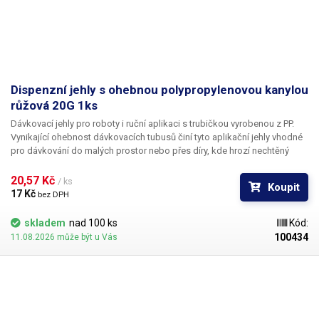
Dispenzní jehly s ohebnou polypropylenovou kanylou
růžová 20G 1ks
Dávkovací jehly pro roboty i ruční aplikaci s trubičkou vyrobenou z PP.
Vynikající ohebnost dávkovacích tubusů činí tyto aplikační jehly vhodné
pro dávkování do malých prostor nebo přes díry, kde hrozí nechtěný
kontakt s okrajem materiálu a následné zlomení či ohnutí jehly,
popřípadě hrozí poškození obrobku nechtěným kontaktem s hrotem
20,57 Kč 
/ ks
Koupit
jehly.
17 Kč 
bez DPH
skladem
nad 100 ks
Kód:
100434
11.08.2026 může být u Vás