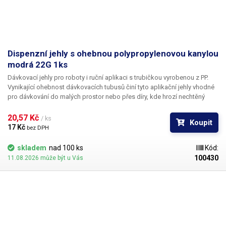
Dispenzní jehly s ohebnou polypropylenovou kanylou
modrá 22G 1ks
Dávkovací jehly pro roboty i ruční aplikaci s trubičkou vyrobenou z PP.
Vynikající ohebnost dávkovacích tubusů činí tyto aplikační jehly vhodné
pro dávkování do malých prostor nebo přes díry, kde hrozí nechtěný
kontakt s okrajem materiálu a následné zlomení či ohnutí jehly,
popřípadě hrozí poškození obrobku nechtěným kontaktem s hrotem
20,57 Kč 
/ ks
Koupit
jehly.
17 Kč 
bez DPH
skladem
nad 100 ks
Kód:
100430
11.08.2026 může být u Vás