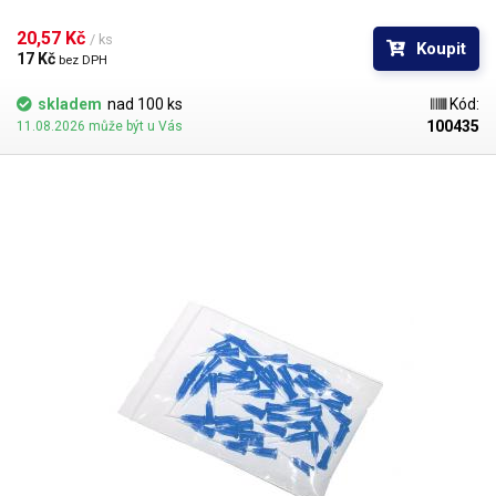
kontakt s okrajem materiálu a následné zlomení či ohnutí jehly,
popřípadě hrozí poškození obrobku nechtěným kontaktem s hrotem
20,57 Kč 
/ ks
Koupit
jehly.
17 Kč 
bez DPH
skladem
nad 100 ks
Kód:
100435
11.08.2026 může být u Vás