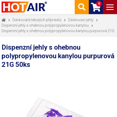
0
Dávkovače tekutých přípravků
Dávkovací jehly
Dispenzní jehly s ohebnou polypropylenovou kanylou
Dispenzní jehly s ohebnou polypropylenovou kanylou purpurová 21G
Dispenzní jehly s ohebnou
polypropylenovou kanylou purpurová
21G 50ks