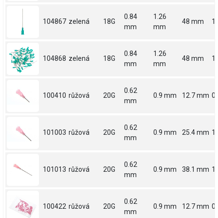
0.84
1.26
104867
zelená
18G
48 mm
1
mm
mm
0.84
1.26
104868
zelená
18G
48 mm
1
mm
mm
0.62
100410
růžová
20G
0.9 mm
12.7 mm
0.
mm
0.62
101003
růžová
20G
0.9 mm
25.4 mm
1
mm
0.62
101013
růžová
20G
0.9 mm
38.1 mm
1.
mm
0.62
100422
růžová
20G
0.9 mm
12.7 mm
0.
mm