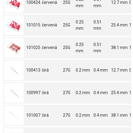
100424
červená
25G
12.7 mm
0.
mm
mm
0.25
0.51
101015
červená
25G
25.4 mm
1
mm
mm
0.25
0.51
101025
červená
25G
38.1 mm
1.
mm
mm
100413
čirá
27G
0.2 mm
0.4 mm
12.7 mm
0.
100997
čirá
27G
0.2 mm
0.4 mm
25.4 mm
1
101007
čirá
27G
0.2 mm
0.4 mm
38.1 mm
1.