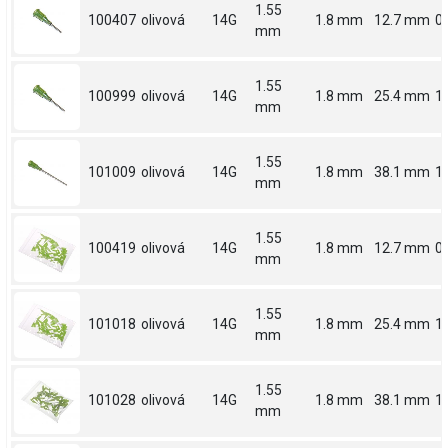
1.55
100407
olivová
14G
1.8 mm
12.7 mm
0.
mm
1.55
100999
olivová
14G
1.8 mm
25.4 mm
1
mm
1.55
101009
olivová
14G
1.8 mm
38.1 mm
1.
mm
1.55
100419
olivová
14G
1.8 mm
12.7 mm
0.
mm
1.55
101018
olivová
14G
1.8 mm
25.4 mm
1
mm
1.55
101028
olivová
14G
1.8 mm
38.1 mm
1.
mm