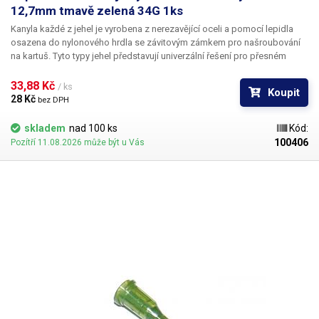
12,7mm tmavě zelená 34G 1ks
Kanyla každé z jehel je vyrobena z nerezavějící oceli a pomocí lepidla
osazena do nylonového hrdla se závitovým zámkem pro našroubování
na kartuš. Tyto typy jehel představují univerzální řešení pro přesném
dávkování méně viskozních látek jako jsou rozpouštědla, maziva,
silikony, epoxidy, lepidla... Každá z jehel je vybavena dvojitým závitem a
33,88 Kč 
/ ks
Koupit
zámkovým systémem ke spolehlivému a rychlému uchycení
28 Kč 
bez DPH
k dávkovacímu zásobníku.
skladem
nad 100 ks
Kód:
100406
Pozítří 11.08.2026 může být u Vás