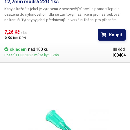
12,7mm modrá 22G 1ks
Kanyla každé z jehel je vyrobena z nerezavějící oceli a pomocí lepidla
osazena do nylonového hrdla se závitovým zámkem pro našroubování
na kartuš. Tyto typy jehel představují univerzální řešení pro přesném
dávkování méně viskozních látek jako jsou rozpouštědla, maziva,
silikony, epoxidy, lepidla... Každá z jehel je vybavena dvojitým závitem a
7,26 Kč 
/ ks
Koupit
zámkovým systémem ke spolehlivému a rychlému uchycení
6 Kč 
bez DPH
k dávkovacímu zásobníku.
skladem
nad 100 ks
Kód:
100404
Pozítří 11.08.2026 může být u Vás