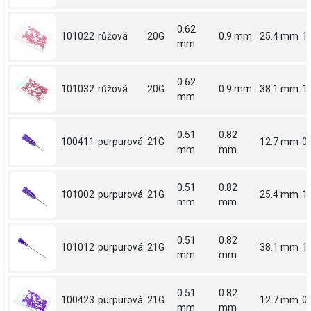
0.62
101022
růžová
20G
0.9 mm
25.4 mm
1
mm
0.62
101032
růžová
20G
0.9 mm
38.1 mm
1.
mm
0.51
0.82
100411
purpurová
21G
12.7 mm
0.
mm
mm
0.51
0.82
101002
purpurová
21G
25.4 mm
1
mm
mm
0.51
0.82
101012
purpurová
21G
38.1 mm
1.
mm
mm
0.51
0.82
100423
purpurová
21G
12.7 mm
0.
mm
mm