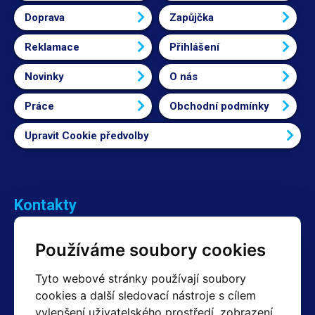
Doprava
Zapůjčka
Reklamace
Přihlášení
Novinky
O nás
Práce
Obchodní podmínky
Upravit Cookie předvolby
Kontakty
Obchodní oddělení Reklamace
Používáme soubory cookies
+420 603 357 606 +420 605 234 204
info@hotair.cz
Tyto webové stránky používají soubory
Fakturační a expediční oddělení
cookies a další sledovací nástroje s cílem
+420 605 259 759
vylepšení uživatelského prostředí, zobrazení
(Po–Pá: 7:30 – 15:00)