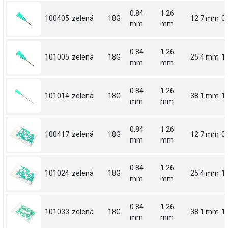
0.84
1.26
100405
zelená
18G
12.7 mm
0.
mm
mm
0.84
1.26
101005
zelená
18G
25.4 mm
1
mm
mm
0.84
1.26
101014
zelená
18G
38.1 mm
1.
mm
mm
0.84
1.26
100417
zelená
18G
12.7 mm
0.
mm
mm
0.84
1.26
101024
zelená
18G
25.4 mm
1
mm
mm
0.84
1.26
101033
zelená
18G
38.1 mm
1.
mm
mm