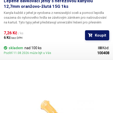
Lepené dávkovací jehly s nerezovou kanylou
12,7mm oranžovo-žlutá 15G 1ks
Kanyla každé z jehel je vyrobena z nerezavějící oceli a pomocí lepidla
osazena do nylonového hrdla se závitovým zámkem pro našroubování
na kartuš. Tyto typy jehel představují univerzální řešení pro přesném
dávkování méně viskozních látek jako jsou rozpouštědla, maziva,
silikony, epoxidy, lepidla... Každá z jehel je vybavena dvojitým závitem a
7,26 Kč 
/ ks
Koupit
zámkovým systémem ke spolehlivému a rychlému uchycení
6 Kč 
bez DPH
k dávkovacímu zásobníku.
skladem
nad 100 ks
Kód:
100408
Pozítří 11.08.2026 může být u Vás