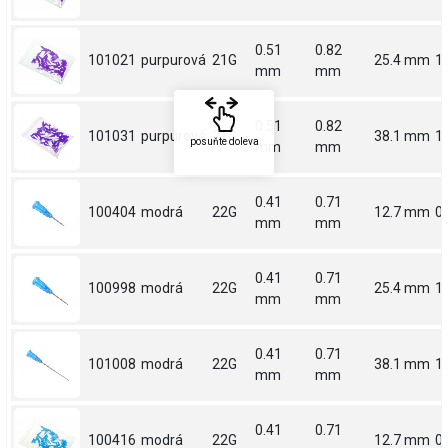
0.51
0.82
101021
purpurová
21G
25.4 mm
1
mm
mm
0.51
0.82
101031
purpurová
21G
38.1 mm
1.
posuňte doleva
mm
mm
0.41
0.71
100404
modrá
22G
12.7 mm
0.
mm
mm
0.41
0.71
100998
modrá
22G
25.4 mm
1
mm
mm
0.41
0.71
101008
modrá
22G
38.1 mm
1.
mm
mm
0.41
0.71
100416
modrá
22G
12.7 mm
0.