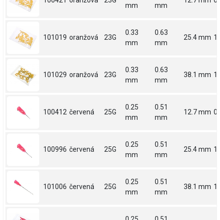
100421
oranžová
23G
12.7 mm
0.
mm
mm
0.33
0.63
101019
oranžová
23G
25.4 mm
1
mm
mm
0.33
0.63
101029
oranžová
23G
38.1 mm
1.
mm
mm
0.25
0.51
100412
červená
25G
12.7 mm
0.
mm
mm
0.25
0.51
100996
červená
25G
25.4 mm
1
mm
mm
0.25
0.51
101006
červená
25G
38.1 mm
1.
mm
mm
0.25
0.51