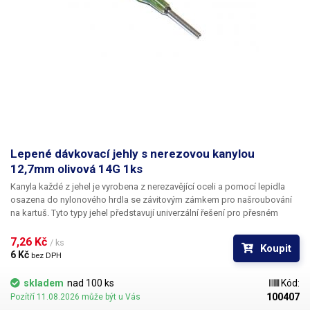
Lepené dávkovací jehly s nerezovou kanylou
12,7mm olivová 14G 1ks
Kanyla každé z jehel je vyrobena z nerezavějící oceli a pomocí lepidla
osazena do nylonového hrdla se závitovým zámkem pro našroubování
na kartuš. Tyto typy jehel představují univerzální řešení pro přesném
dávkování méně viskozních látek jako jsou rozpouštědla, maziva,
silikony, epoxidy, lepidla... Každá z jehel je vybavena dvojitým závitem a
7,26 Kč 
/ ks
Koupit
zámkovým systémem ke spolehlivému a rychlému uchycení
6 Kč 
bez DPH
k dávkovacímu zásobníku.
skladem
nad 100 ks
Kód:
100407
Pozítří 11.08.2026 může být u Vás