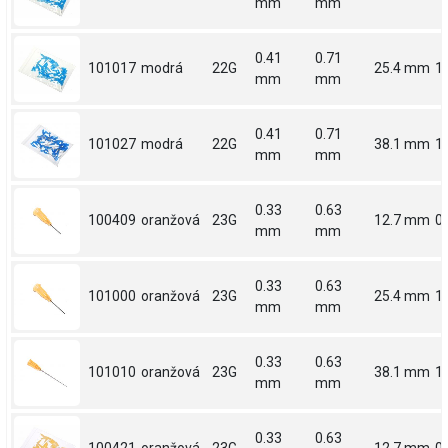
mm
mm
0.41
0.71
101017
modrá
22G
25.4 mm
1
mm
mm
0.41
0.71
101027
modrá
22G
38.1 mm
1.
mm
mm
0.33
0.63
100409
oranžová
23G
12.7 mm
0.
mm
mm
0.33
0.63
101000
oranžová
23G
25.4 mm
1
mm
mm
0.33
0.63
101010
oranžová
23G
38.1 mm
1.
mm
mm
0.33
0.63