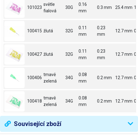
světle
0.16
101023
30G
0.3 mm
25.4 mm
1
fialová
mm
0.11
0.23
100415
žlutá
32G
12.7 mm
0.
mm
mm
0.11
0.23
100427
žlutá
32G
12.7 mm
0.
mm
mm
tmavě
0.08
100406
34G
0.2 mm
12.7 mm
0.
zelená
mm
tmavě
0.08
100418
34G
0.2 mm
12.7 mm
0.
zelená
mm
Související zboží