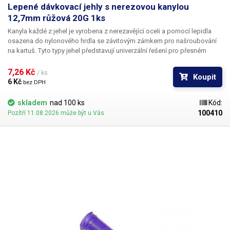
Lepené dávkovací jehly s nerezovou kanylou
12,7mm růžová 20G 1ks
Kanyla každé z jehel je vyrobena z nerezavějící oceli a pomocí lepidla
osazena do nylonového hrdla se závitovým zámkem pro našroubování
na kartuš. Tyto typy jehel představují univerzální řešení pro přesném
dávkování méně viskozních látek jako jsou rozpouštědla, maziva,
silikony, epoxidy, lepidla... Každá z jehel je vybavena dvojitým závitem a
7,26 Kč 
/ ks
Koupit
zámkovým systémem ke spolehlivému a rychlému uchycení
6 Kč 
bez DPH
k dávkovacímu zásobníku.
skladem
nad 100 ks
Kód:
100410
Pozítří 11.08.2026 může být u Vás