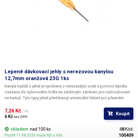
Lepené dávkovací jehly s nerezovou kanylou
12,7mm oranžová 23G 1ks
Kanyla každé z jehel je vyrobena z nerezavějící oceli a pomocí lepidla
osazena do nylonového hrdla se závitovým zámkem pro našroubování
na kartuš. Tyto typy jehel představují univerzální řešení pro přesném
dávkování méně viskozních látek jako jsou rozpouštědla, maziva,
silikony, epoxidy, lepidla... Každá z jehel je vybavena dvojitým závitem a
7,26 Kč 
/ ks
Koupit
zámkovým systémem ke spolehlivému a rychlému uchycení
6 Kč 
bez DPH
k dávkovacímu zásobníku.
skladem
nad 100 ks
Kód:
100409
Pozítří 11.08.2026 může být u Vás