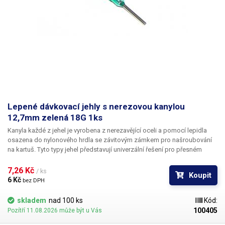
Lepené dávkovací jehly s nerezovou kanylou
12,7mm zelená 18G 1ks
Kanyla každé z jehel je vyrobena z nerezavějící oceli a pomocí lepidla
osazena do nylonového hrdla se závitovým zámkem pro našroubování
na kartuš. Tyto typy jehel představují univerzální řešení pro přesném
dávkování méně viskozních látek jako jsou rozpouštědla, maziva,
silikony, epoxidy, lepidla... Každá z jehel je vybavena dvojitým závitem a
7,26 Kč 
/ ks
Koupit
zámkovým systémem ke spolehlivému a rychlému uchycení
6 Kč 
bez DPH
k dávkovacímu zásobníku.
skladem
nad 100 ks
Kód:
100405
Pozítří 11.08.2026 může být u Vás