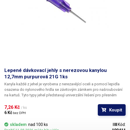
Lepené dávkovací jehly s nerezovou kanylou
12,7mm purpurová 21G 1ks
Kanyla každé z jehel je vyrobena z nerezavějící oceli a pomocí lepidla
osazena do nylonového hrdla se závitovým zámkem pro našroubování
na kartuš. Tyto typy jehel představují univerzální řešení pro přesném
dávkování méně viskozních látek jako jsou rozpouštědla, maziva,
silikony, epoxidy, lepidla... Každá z jehel je vybavena dvojitým závitem a
7,26 Kč 
/ ks
Koupit
zámkovým systémem ke spolehlivému a rychlému uchycení
6 Kč 
bez DPH
k dávkovacímu zásobníku.
skladem
nad 100 ks
Kód: