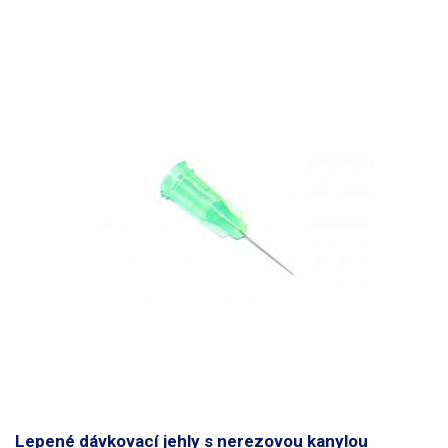
Lepené dávkovací jehly s nerezovou kanylou