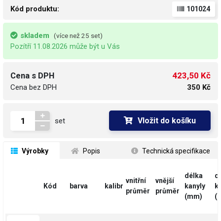
Kód produktu:
101024
skladem
(více než 25 set)
Pozítří 11.08.2026 může být u Vás
423,50 Kč
Cena s DPH
Cena bez DPH
350 Kč
Vložit do košíku
set
 Výrobky
 Popis
 Technická specifikace
délka
d
vnitřní
vnější
Kód
barva
kalibr
kanyly
k
průměr
průměr
(mm)
(