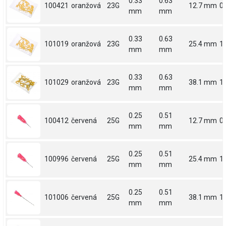
0.33
0.63
100421
oranžová
23G
12.7 mm
0.
mm
mm
0.33
0.63
101019
oranžová
23G
25.4 mm
1
mm
mm
0.33
0.63
101029
oranžová
23G
38.1 mm
1.
mm
mm
0.25
0.51
100412
červená
25G
12.7 mm
0.
mm
mm
0.25
0.51
100996
červená
25G
25.4 mm
1
mm
mm
0.25
0.51
101006
červená
25G
38.1 mm
1.
mm
mm