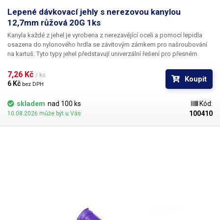
Lepené dávkovací jehly s nerezovou kanylou
12,7mm růžová 20G 1ks
Kanyla každé z jehel je vyrobena z nerezavějící oceli a pomocí lepidla
osazena do nylonového hrdla se závitovým zámkem pro našroubování
na kartuš. Tyto typy jehel představují univerzální řešení pro přesném
dávkování méně viskozních látek jako jsou rozpouštědla, maziva,
silikony, epoxidy, lepidla... Každá z jehel je vybavena dvojitým závitem a
7,26 Kč 
/ ks
Koupit
zámkovým systémem ke spolehlivému a rychlému uchycení
6 Kč 
bez DPH
k dávkovacímu zásobníku.
skladem
nad 100 ks
Kód:
100410
10.08.2026 může být u Vás