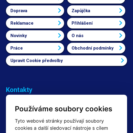
Doprava
Zapůjčka
Reklamace
Přihlášení
Novinky
O nás
Práce
Obchodní podmínky
Upravit Cookie předvolby
Kontakty
Obchodní oddělení Reklamace
Používáme soubory cookies
+420 603 357 606 +420 605 234 204
info@hotair.cz
Tyto webové stránky používají soubory
Fakturační a expediční oddělení
cookies a další sledovací nástroje s cílem