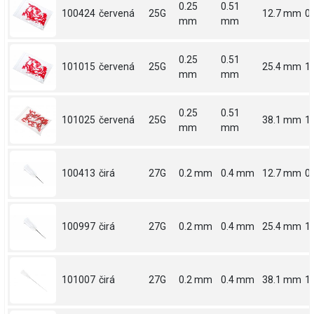
0.25
0.51
100424
červená
25G
12.7 mm
0.
mm
mm
0.25
0.51
101015
červená
25G
25.4 mm
1
mm
mm
0.25
0.51
101025
červená
25G
38.1 mm
1.
mm
mm
100413
čirá
27G
0.2 mm
0.4 mm
12.7 mm
0.
100997
čirá
27G
0.2 mm
0.4 mm
25.4 mm
1
101007
čirá
27G
0.2 mm
0.4 mm
38.1 mm
1.