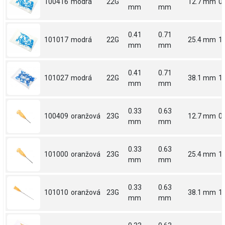
100416
modrá
22G
12.7 mm
0.
mm
mm
0.41
0.71
101017
modrá
22G
25.4 mm
1
mm
mm
0.41
0.71
101027
modrá
22G
38.1 mm
1.
mm
mm
0.33
0.63
100409
oranžová
23G
12.7 mm
0.
mm
mm
0.33
0.63
101000
oranžová
23G
25.4 mm
1
mm
mm
0.33
0.63
101010
oranžová
23G
38.1 mm
1.
mm
mm