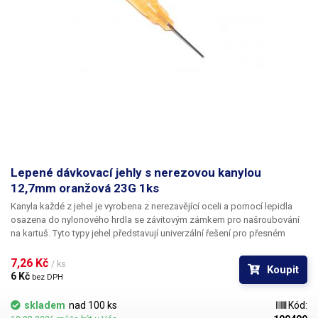
Lepené dávkovací jehly s nerezovou kanylou
12,7mm oranžová 23G 1ks
Kanyla každé z jehel je vyrobena z nerezavějící oceli a pomocí lepidla
osazena do nylonového hrdla se závitovým zámkem pro našroubování
na kartuš. Tyto typy jehel představují univerzální řešení pro přesném
dávkování méně viskozních látek jako jsou rozpouštědla, maziva,
silikony, epoxidy, lepidla... Každá z jehel je vybavena dvojitým závitem a
7,26 Kč 
/ ks
Koupit
zámkovým systémem ke spolehlivému a rychlému uchycení
6 Kč 
bez DPH
k dávkovacímu zásobníku.
skladem
nad 100 ks
Kód: