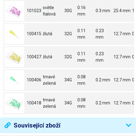
světle
0.16
101023
30G
0.3 mm
25.4 mm
1
fialová
mm
0.11
0.23
100415
žlutá
32G
12.7 mm
0.
mm
mm
0.11
0.23
100427
žlutá
32G
12.7 mm
0.
mm
mm
tmavě
0.08
100406
34G
0.2 mm
12.7 mm
0.
zelená
mm
tmavě
0.08
100418
34G
0.2 mm
12.7 mm
0.
zelená
mm
Související zboží