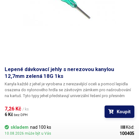
Lepené dávkovací jehly s nerezovou kanylou
12,7mm zelená 18G 1ks
Kanyla každé z jehel je vyrobena z nerezavějící oceli a pomocí lepidla
osazena do nylonového hrdla se závitovým zámkem pro našroubování
na kartuš. Tyto typy jehel představují univerzální řešení pro přesném
dávkování méně viskozních látek jako jsou rozpouštědla, maziva,
silikony, epoxidy, lepidla... Každá z jehel je vybavena dvojitým závitem a
7,26 Kč 
/ ks
Koupit
zámkovým systémem ke spolehlivému a rychlému uchycení
6 Kč 
bez DPH
k dávkovacímu zásobníku.
skladem
nad 100 ks
Kód:
100405
10.08.2026 může být u Vás