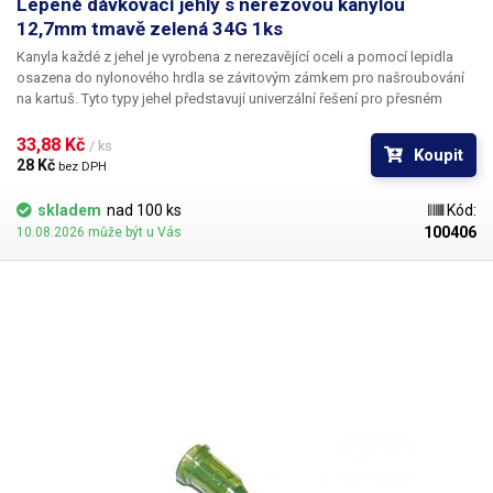
Lepené dávkovací jehly s nerezovou kanylou
12,7mm tmavě zelená 34G 1ks
Kanyla každé z jehel je vyrobena z nerezavějící oceli a pomocí lepidla
osazena do nylonového hrdla se závitovým zámkem pro našroubování
na kartuš. Tyto typy jehel představují univerzální řešení pro přesném
dávkování méně viskozních látek jako jsou rozpouštědla, maziva,
silikony, epoxidy, lepidla... Každá z jehel je vybavena dvojitým závitem a
33,88 Kč 
/ ks
Koupit
zámkovým systémem ke spolehlivému a rychlému uchycení
28 Kč 
bez DPH
k dávkovacímu zásobníku.
skladem
nad 100 ks
Kód:
100406
10.08.2026 může být u Vás