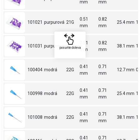
mm
mm
0.51
0.82
101021
purpurová
21G
25.4 mm
1
mm
mm
0.51
0.82
101031
purpurová
21G
38.1 mm
1.
posuňte doleva
mm
mm
0.41
0.71
100404
modrá
22G
12.7 mm
0.
mm
mm
0.41
0.71
100998
modrá
22G
25.4 mm
1
mm
mm
0.41
0.71
101008
modrá
22G
38.1 mm
1.
mm
mm
0.41
0.71