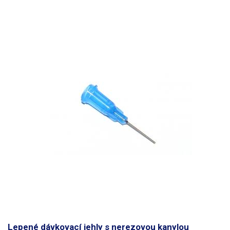
Lepené dávkovací jehly s nerezovou kanylou