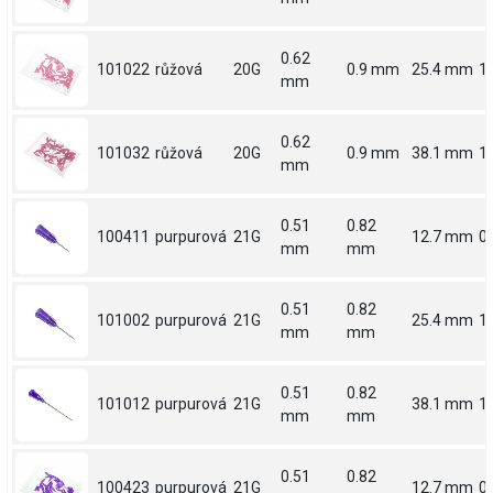
0.62
101022
růžová
20G
0.9 mm
25.4 mm
1
mm
0.62
101032
růžová
20G
0.9 mm
38.1 mm
1.
mm
0.51
0.82
100411
purpurová
21G
12.7 mm
0.
mm
mm
0.51
0.82
101002
purpurová
21G
25.4 mm
1
mm
mm
0.51
0.82
101012
purpurová
21G
38.1 mm
1.
mm
mm
0.51
0.82
100423
purpurová
21G
12.7 mm
0.