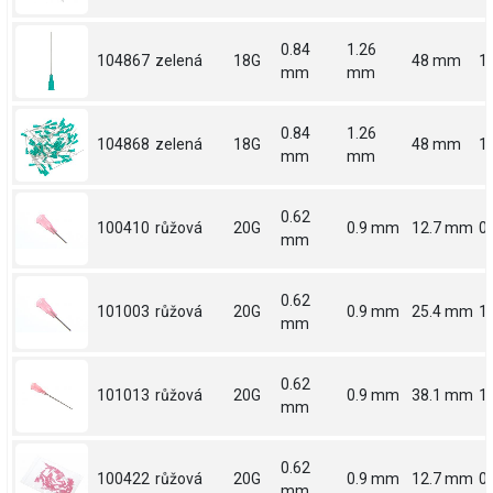
0.84
1.26
104867
zelená
18G
48 mm
1
mm
mm
0.84
1.26
104868
zelená
18G
48 mm
1
mm
mm
0.62
100410
růžová
20G
0.9 mm
12.7 mm
0.
mm
0.62
101003
růžová
20G
0.9 mm
25.4 mm
1
mm
0.62
101013
růžová
20G
0.9 mm
38.1 mm
1.
mm
0.62
100422
růžová
20G
0.9 mm
12.7 mm
0.
mm