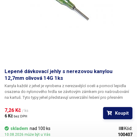
Lepené dávkovací jehly s nerezovou kanylou
12,7mm olivová 14G 1ks
Kanyla každé z jehel je vyrobena z nerezavějící oceli a pomocí lepidla
osazena do nylonového hrdla se závitovým zámkem pro našroubování
na kartuš. Tyto typy jehel představují univerzální řešení pro přesném
dávkování méně viskozních látek jako jsou rozpouštědla, maziva,
silikony, epoxidy, lepidla... Každá z jehel je vybavena dvojitým závitem a
7,26 Kč 
/ ks
Koupit
zámkovým systémem ke spolehlivému a rychlému uchycení
6 Kč 
bez DPH
k dávkovacímu zásobníku.
skladem
nad 100 ks
Kód:
100407
10.08.2026 může být u Vás