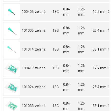
0.84
1.26
100405
zelená
18G
12.7 mm
0.
mm
mm
0.84
1.26
101005
zelená
18G
25.4 mm
1
mm
mm
0.84
1.26
101014
zelená
18G
38.1 mm
1.
mm
mm
0.84
1.26
100417
zelená
18G
12.7 mm
0.
mm
mm
0.84
1.26
101024
zelená
18G
25.4 mm
1
mm
mm
0.84
1.26
101033
zelená
18G
38.1 mm
1.
mm
mm