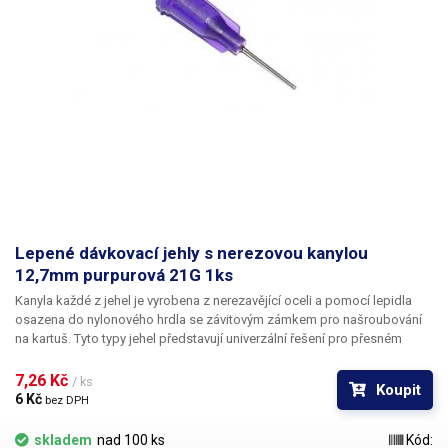
Lepené dávkovací jehly s nerezovou kanylou
12,7mm purpurová 21G 1ks
Kanyla každé z jehel je vyrobena z nerezavějící oceli a pomocí lepidla
osazena do nylonového hrdla se závitovým zámkem pro našroubování
na kartuš. Tyto typy jehel představují univerzální řešení pro přesném
dávkování méně viskozních látek jako jsou rozpouštědla, maziva,
silikony, epoxidy, lepidla... Každá z jehel je vybavena dvojitým závitem a
7,26 Kč 
/ ks
Koupit
zámkovým systémem ke spolehlivému a rychlému uchycení
6 Kč 
bez DPH
k dávkovacímu zásobníku.
skladem
nad 100 ks
Kód: