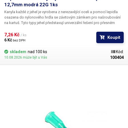
12,7mm modrá 22G 1ks
Kanyla každé z jehel je vyrobena z nerezavějící oceli a pomocí lepidla
osazena do nylonového hrdla se závitovým zámkem pro našroubování
na kartuš. Tyto typy jehel představují univerzální řešení pro přesném
dávkování méně viskozních látek jako jsou rozpouštědla, maziva,
silikony, epoxidy, lepidla... Každá z jehel je vybavena dvojitým závitem a
7,26 Kč 
/ ks
Koupit
zámkovým systémem ke spolehlivému a rychlému uchycení
6 Kč 
bez DPH
k dávkovacímu zásobníku.
skladem
nad 100 ks
Kód:
100404
10.08.2026 může být u Vás