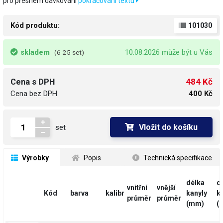
pro přesném dávkování
pokračování textu
Kód produktu:
101030
skladem
10.08.2026 může být u Vás
(6-25 set)
484 Kč
Cena s DPH
Cena bez DPH
400 Kč
Vložit do košíku
set
 Výrobky
 Popis
 Technická specifikace
délka
d
vnitřní
vnější
Kód
barva
kalibr
kanyly
k
průměr
průměr
(mm)
(