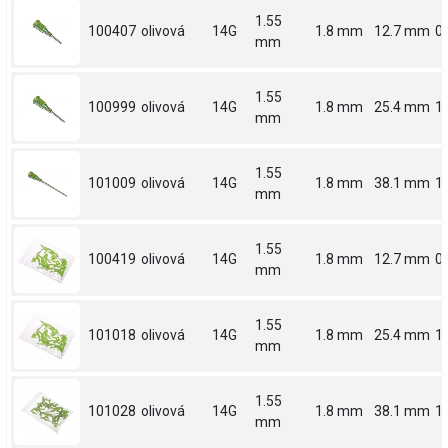
1.55
100407
olivová
14G
1.8 mm
12.7 mm
0.
mm
1.55
100999
olivová
14G
1.8 mm
25.4 mm
1
mm
1.55
101009
olivová
14G
1.8 mm
38.1 mm
1.
mm
1.55
100419
olivová
14G
1.8 mm
12.7 mm
0.
mm
1.55
101018
olivová
14G
1.8 mm
25.4 mm
1
mm
1.55
101028
olivová
14G
1.8 mm
38.1 mm
1.
mm