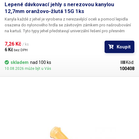
Lepené dávkovací jehly s nerezovou kanylou
12,7mm oranžovo-žlutá 15G 1ks
Kanyla každé z jehel je vyrobena z nerezavějící oceli a pomocí lepidla
osazena do nylonového hrdla se závitovým zámkem pro našroubování
na kartuš. Tyto typy jehel představují univerzální řešení pro přesném
dávkování méně viskozních látek jako jsou rozpouštědla, maziva,
silikony, epoxidy, lepidla... Každá z jehel je vybavena dvojitým závitem a
7,26 Kč 
/ ks
Koupit
zámkovým systémem ke spolehlivému a rychlému uchycení
6 Kč 
bez DPH
k dávkovacímu zásobníku.
skladem
nad 100 ks
Kód:
100408
10.08.2026 může být u Vás