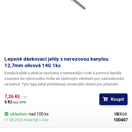
Lepené dávkovací jehly s nerezovou kanylou
12,7mm olivová 14G 1ks
Kanyla každé z jehel je vyrobena z nerezavějící oceli a pomocí lepidla
osazena do nylonového hrdla se závitovým zámkem pro našroubování
na kartuš. Tyto typy jehel představují univerzální řešení pro přesném
dávkování méně viskozních látek jako jsou rozpouštědla, maziva,
silikony, epoxidy, lepidla... Každá z jehel je vybavena dvojitým závitem a
7,26 Kč 
/ ks
Koupit
zámkovým systémem ke spolehlivému a rychlému uchycení
6 Kč 
bez DPH
k dávkovacímu zásobníku.
skladem
nad 100 ks
Kód:
100407
11.08.2026 může být u Vás