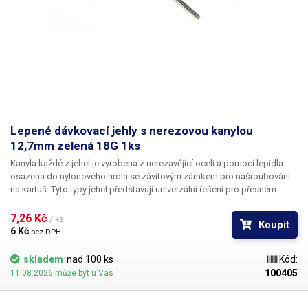
Lepené dávkovací jehly s nerezovou kanylou
12,7mm zelená 18G 1ks
Kanyla každé z jehel je vyrobena z nerezavějící oceli a pomocí lepidla
osazena do nylonového hrdla se závitovým zámkem pro našroubování
na kartuš. Tyto typy jehel představují univerzální řešení pro přesném
dávkování méně viskozních látek jako jsou rozpouštědla, maziva,
silikony, epoxidy, lepidla... Každá z jehel je vybavena dvojitým závitem a
7,26 Kč 
/ ks
Koupit
zámkovým systémem ke spolehlivému a rychlému uchycení
6 Kč 
bez DPH
k dávkovacímu zásobníku.
skladem
nad 100 ks
Kód:
100405
11.08.2026 může být u Vás