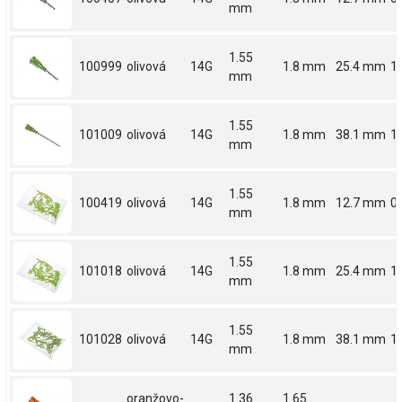
mm
1.55
100999
olivová
14G
1.8 mm
25.4 mm
1
mm
1.55
101009
olivová
14G
1.8 mm
38.1 mm
1.
mm
1.55
100419
olivová
14G
1.8 mm
12.7 mm
0.
mm
1.55
101018
olivová
14G
1.8 mm
25.4 mm
1
mm
1.55
101028
olivová
14G
1.8 mm
38.1 mm
1.
mm
oranžovo-
1.36
1.65