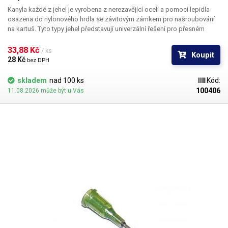
Kanyla každé z jehel je vyrobena z nerezavějící oceli a pomocí lepidla
osazena do nylonového hrdla se závitovým zámkem pro našroubování
na kartuš. Tyto typy jehel představují univerzální řešení pro přesném
dávkování méně viskozních látek jako jsou rozpouštědla, maziva,
silikony, epoxidy, lepidla... Každá z jehel je vybavena dvojitým závitem a
33,88 Kč 
/ ks
Koupit
zámkovým systémem ke spolehlivému a rychlému uchycení
28 Kč 
bez DPH
k dávkovacímu zásobníku.
skladem
nad 100 ks
Kód:
100406
11.08.2026 může být u Vás