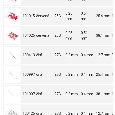
0.25
0.51
101015
červená
25G
25.4 mm
1
mm
mm
0.25
0.51
101025
červená
25G
38.1 mm
1.
mm
mm
100413
čirá
27G
0.2 mm
0.4 mm
12.7 mm
0.
100997
čirá
27G
0.2 mm
0.4 mm
25.4 mm
1
101007
čirá
27G
0.2 mm
0.4 mm
38.1 mm
1.
100425
čirá
27G
0.2 mm
0.4 mm
12.7 mm
0.