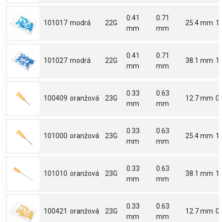
0.41
0.71
101017
modrá
22G
25.4 mm
1
mm
mm
0.41
0.71
101027
modrá
22G
38.1 mm
1.
mm
mm
0.33
0.63
100409
oranžová
23G
12.7 mm
0.
mm
mm
0.33
0.63
101000
oranžová
23G
25.4 mm
1
mm
mm
0.33
0.63
101010
oranžová
23G
38.1 mm
1.
mm
mm
0.33
0.63
100421
oranžová
23G
12.7 mm
0.
mm
mm