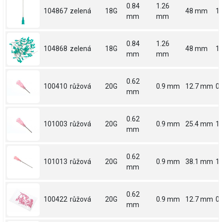
0.84
1.26
104867
zelená
18G
48 mm
1
mm
mm
0.84
1.26
104868
zelená
18G
48 mm
1
mm
mm
0.62
100410
růžová
20G
0.9 mm
12.7 mm
0.
mm
0.62
101003
růžová
20G
0.9 mm
25.4 mm
1
mm
0.62
101013
růžová
20G
0.9 mm
38.1 mm
1.
mm
0.62
100422
růžová
20G
0.9 mm
12.7 mm
0.
mm