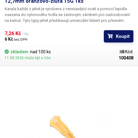
12,7mm oranžovo-žlutá 15G 1ks
Kanyla každé z jehel je vyrobena z nerezavějící oceli a pomocí lepidla
osazena do nylonového hrdla se závitovým zámkem pro našroubování
na kartuš. Tyto typy jehel představují univerzální řešení pro přesném
dávkování méně viskozních látek jako jsou rozpouštědla, maziva,
silikony, epoxidy, lepidla... Každá z jehel je vybavena dvojitým závitem a
7,26 Kč 
/ ks
Koupit
zámkovým systémem ke spolehlivému a rychlému uchycení
6 Kč 
bez DPH
k dávkovacímu zásobníku.
skladem
nad 100 ks
Kód:
100408
11.08.2026 může být u Vás