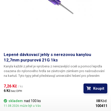
Lepené dávkovací jehly s nerezovou kanylou
12,7mm purpurová 21G 1ks
Kanyla každé z jehel je vyrobena z nerezavějící oceli a pomocí lepidla
osazena do nylonového hrdla se závitovým zámkem pro našroubování
na kartuš. Tyto typy jehel představují univerzální řešení pro přesném
dávkování méně viskozních látek jako jsou rozpouštědla, maziva,
silikony, epoxidy, lepidla... Každá z jehel je vybavena dvojitým závitem a
7,26 Kč 
/ ks
Koupit
zámkovým systémem ke spolehlivému a rychlému uchycení
6 Kč 
bez DPH
k dávkovacímu zásobníku.
skladem
nad 100 ks
Kód:
100411
11.08.2026 může být u Vás