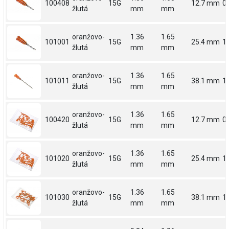
100408
15G
12.7 mm
0.
žlutá
mm
mm
oranžovo-
1.36
1.65
101001
15G
25.4 mm
1
žlutá
mm
mm
oranžovo-
1.36
1.65
101011
15G
38.1 mm
1.
žlutá
mm
mm
oranžovo-
1.36
1.65
100420
15G
12.7 mm
0.
žlutá
mm
mm
oranžovo-
1.36
1.65
101020
15G
25.4 mm
1
žlutá
mm
mm
oranžovo-
1.36
1.65
101030
15G
38.1 mm
1.
žlutá
mm
mm