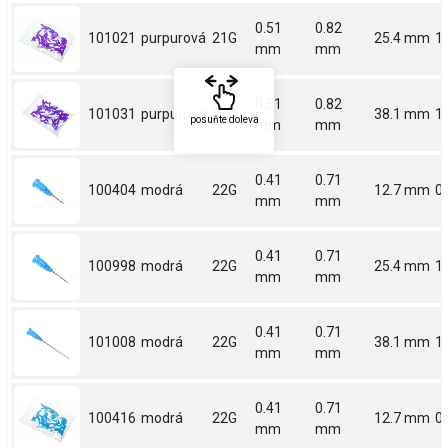
0.51
0.82
101021
purpurová
21G
25.4 mm
1
mm
mm
0.51
0.82
101031
purpurová
21G
38.1 mm
1.
posuňte doleva
mm
mm
0.41
0.71
100404
modrá
22G
12.7 mm
0.
mm
mm
0.41
0.71
100998
modrá
22G
25.4 mm
1
mm
mm
0.41
0.71
101008
modrá
22G
38.1 mm
1.
mm
mm
0.41
0.71
100416
modrá
22G
12.7 mm
0.
mm
mm