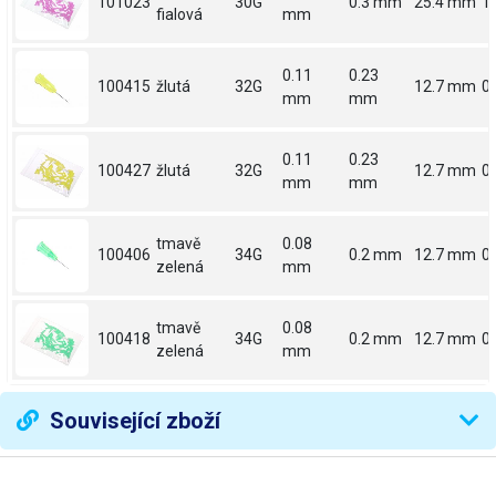
101023
30G
0.3 mm
25.4 mm
1
fialová
mm
0.11
0.23
100415
žlutá
32G
12.7 mm
0.
mm
mm
0.11
0.23
100427
žlutá
32G
12.7 mm
0.
mm
mm
tmavě
0.08
100406
34G
0.2 mm
12.7 mm
0.
zelená
mm
tmavě
0.08
100418
34G
0.2 mm
12.7 mm
0.
zelená
mm
Související zboží