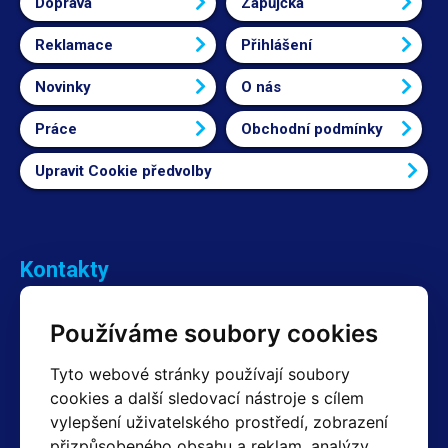
Doprava
Zapůjčka
Reklamace
Přihlášení
Novinky
O nás
Práce
Obchodní podmínky
Upravit Cookie předvolby
Kontakty
Obchodní oddělení Reklamace
Používáme soubory cookies
+420 603 357 606 +420 605 234 204
info@hotair.cz
Tyto webové stránky používají soubory
Fakturační a expediční oddělení
cookies a další sledovací nástroje s cílem
+420 605 259 759
vylepšení uživatelského prostředí, zobrazení
(Po–Pá: 7:30 – 15:00)
přizpůsobeného obsahu a reklam, analýzy