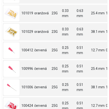
0.33
0.63
101019
oranžová
23G
25.4 mm
1
mm
mm
0.33
0.63
101029
oranžová
23G
38.1 mm
1.
mm
mm
0.25
0.51
100412
červená
25G
12.7 mm
0.
mm
mm
0.25
0.51
100996
červená
25G
25.4 mm
1
mm
mm
0.25
0.51
101006
červená
25G
38.1 mm
1.
mm
mm
0.25
0.51
100424
červená
25G
12.7 mm
0.
mm
mm