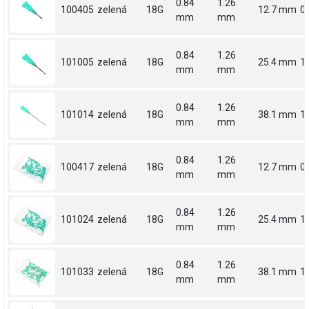
0.84
1.26
100405
zelená
18G
12.7 mm
0.
mm
mm
0.84
1.26
101005
zelená
18G
25.4 mm
1
mm
mm
0.84
1.26
101014
zelená
18G
38.1 mm
1.
mm
mm
0.84
1.26
100417
zelená
18G
12.7 mm
0.
mm
mm
0.84
1.26
101024
zelená
18G
25.4 mm
1
mm
mm
0.84
1.26
101033
zelená
18G
38.1 mm
1.
mm
mm