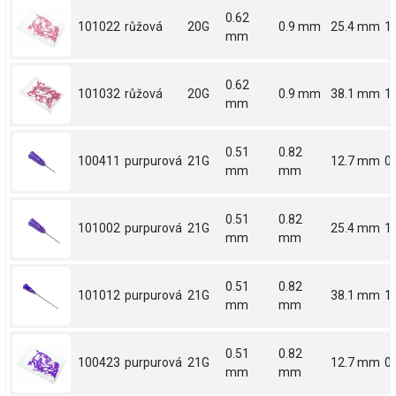
0.62
101022
růžová
20G
0.9 mm
25.4 mm
1
mm
0.62
101032
růžová
20G
0.9 mm
38.1 mm
1.
mm
0.51
0.82
100411
purpurová
21G
12.7 mm
0.
mm
mm
0.51
0.82
101002
purpurová
21G
25.4 mm
1
mm
mm
0.51
0.82
101012
purpurová
21G
38.1 mm
1.
mm
mm
0.51
0.82
100423
purpurová
21G
12.7 mm
0.
mm
mm