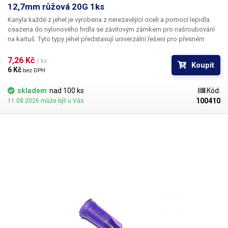
12,7mm růžová 20G 1ks
Kanyla každé z jehel je vyrobena z nerezavějící oceli a pomocí lepidla
osazena do nylonového hrdla se závitovým zámkem pro našroubování
na kartuš. Tyto typy jehel představují univerzální řešení pro přesném
dávkování méně viskozních látek jako jsou rozpouštědla, maziva,
silikony, epoxidy, lepidla... Každá z jehel je vybavena dvojitým závitem a
7,26 Kč 
/ ks
Koupit
zámkovým systémem ke spolehlivému a rychlému uchycení
6 Kč 
bez DPH
k dávkovacímu zásobníku.
skladem
nad 100 ks
Kód:
100410
11.08.2026 může být u Vás