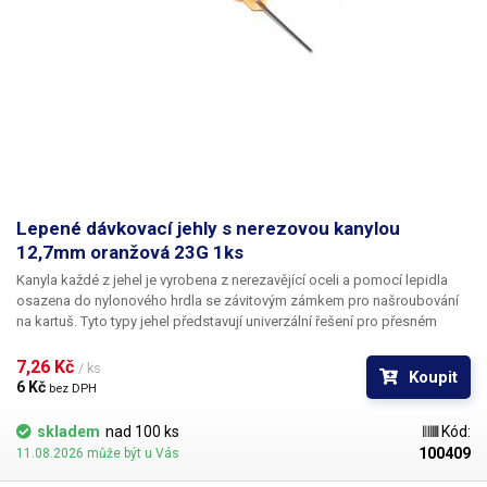
Lepené dávkovací jehly s nerezovou kanylou
12,7mm oranžová 23G 1ks
Kanyla každé z jehel je vyrobena z nerezavějící oceli a pomocí lepidla
osazena do nylonového hrdla se závitovým zámkem pro našroubování
na kartuš. Tyto typy jehel představují univerzální řešení pro přesném
dávkování méně viskozních látek jako jsou rozpouštědla, maziva,
silikony, epoxidy, lepidla... Každá z jehel je vybavena dvojitým závitem a
7,26 Kč 
/ ks
Koupit
zámkovým systémem ke spolehlivému a rychlému uchycení
6 Kč 
bez DPH
k dávkovacímu zásobníku.
skladem
nad 100 ks
Kód:
100409
11.08.2026 může být u Vás