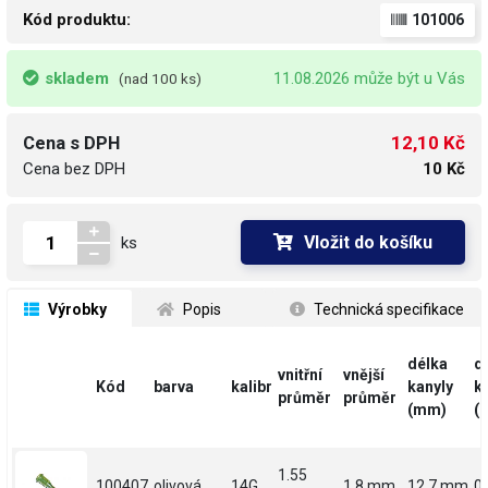
Kód produktu:
101006
skladem
11.08.2026 může být u Vás
(nad 100 ks)
12,10 Kč
Cena s DPH
Cena bez DPH
10 Kč
Vložit do košíku
ks
 Výrobky
 Popis
 Technická specifikace
délka
d
vnitřní
vnější
Kód
barva
kalibr
kanyly
k
průměr
průměr
(mm)
(
1.55
100407
olivová
14G
1.8 mm
12.7 mm
0.