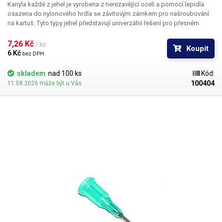
Kanyla každé z jehel je vyrobena z nerezavějící oceli a pomocí lepidla
osazena do nylonového hrdla se závitovým zámkem pro našroubování
na kartuš. Tyto typy jehel představují univerzální řešení pro přesném
dávkování méně viskozních látek jako jsou rozpouštědla, maziva,
silikony, epoxidy, lepidla... Každá z jehel je vybavena dvojitým závitem a
7,26 Kč 
/ ks
Koupit
zámkovým systémem ke spolehlivému a rychlému uchycení
6 Kč 
bez DPH
k dávkovacímu zásobníku.
skladem
nad 100 ks
Kód:
100404
11.08.2026 může být u Vás