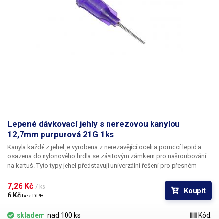
Lepené dávkovací jehly s nerezovou kanylou
12,7mm purpurová 21G 1ks
Kanyla každé z jehel je vyrobena z nerezavějící oceli a pomocí lepidla
osazena do nylonového hrdla se závitovým zámkem pro našroubování
na kartuš. Tyto typy jehel představují univerzální řešení pro přesném
dávkování méně viskozních látek jako jsou rozpouštědla, maziva,
silikony, epoxidy, lepidla... Každá z jehel je vybavena dvojitým závitem a
7,26 Kč 
/ ks
Koupit
zámkovým systémem ke spolehlivému a rychlému uchycení
6 Kč 
bez DPH
k dávkovacímu zásobníku.
skladem
nad 100 ks
Kód: