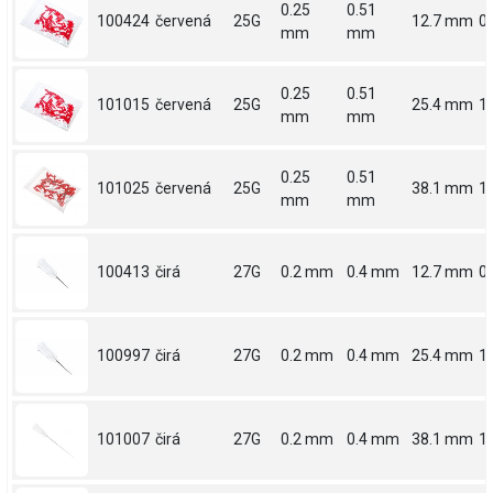
0.25
0.51
100424
červená
25G
12.7 mm
0.
mm
mm
0.25
0.51
101015
červená
25G
25.4 mm
1
mm
mm
0.25
0.51
101025
červená
25G
38.1 mm
1.
mm
mm
100413
čirá
27G
0.2 mm
0.4 mm
12.7 mm
0.
100997
čirá
27G
0.2 mm
0.4 mm
25.4 mm
1
101007
čirá
27G
0.2 mm
0.4 mm
38.1 mm
1.