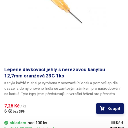
Lepené dávkovací jehly s nerezovou kanylou
12,7mm oranžová 23G 1ks
Kanyla každé z jehel je vyrobena z nerezavějící oceli a pomocí lepidla
osazena do nylonového hrdla se závitovým zámkem pro našroubování
na kartuš. Tyto typy jehel představují univerzální řešení pro přesném
dávkování méně viskozních látek jako jsou rozpouštědla, maziva,
silikony, epoxidy, lepidla... Každá z jehel je vybavena dvojitým závitem a
7,26 Kč 
/ ks
Koupit
zámkovým systémem ke spolehlivému a rychlému uchycení
6 Kč 
bez DPH
k dávkovacímu zásobníku.
skladem
nad 100 ks
Kód: