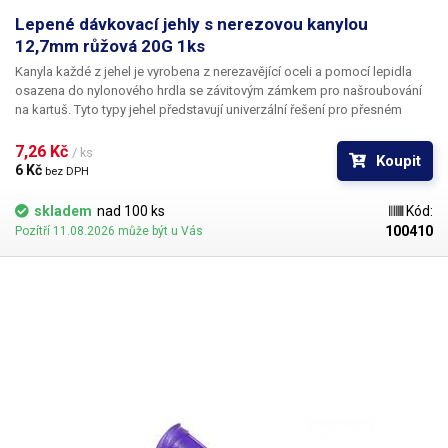
Lepené dávkovací jehly s nerezovou kanylou
12,7mm růžová 20G 1ks
Kanyla každé z jehel je vyrobena z nerezavějící oceli a pomocí lepidla
osazena do nylonového hrdla se závitovým zámkem pro našroubování
na kartuš. Tyto typy jehel představují univerzální řešení pro přesném
dávkování méně viskozních látek jako jsou rozpouštědla, maziva,
silikony, epoxidy, lepidla... Každá z jehel je vybavena dvojitým závitem a
7,26 Kč 
/ ks
Koupit
zámkovým systémem ke spolehlivému a rychlému uchycení
6 Kč 
bez DPH
k dávkovacímu zásobníku.
skladem
nad 100 ks
Kód:
100410
Pozítří 11.08.2026 může být u Vás