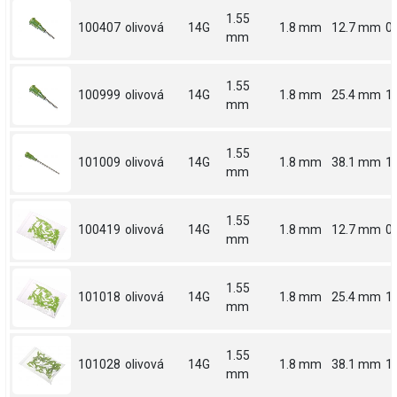
1.55
100407
olivová
14G
1.8 mm
12.7 mm
0.
mm
1.55
100999
olivová
14G
1.8 mm
25.4 mm
1
mm
1.55
101009
olivová
14G
1.8 mm
38.1 mm
1.
mm
1.55
100419
olivová
14G
1.8 mm
12.7 mm
0.
mm
1.55
101018
olivová
14G
1.8 mm
25.4 mm
1
mm
1.55
101028
olivová
14G
1.8 mm
38.1 mm
1.
mm