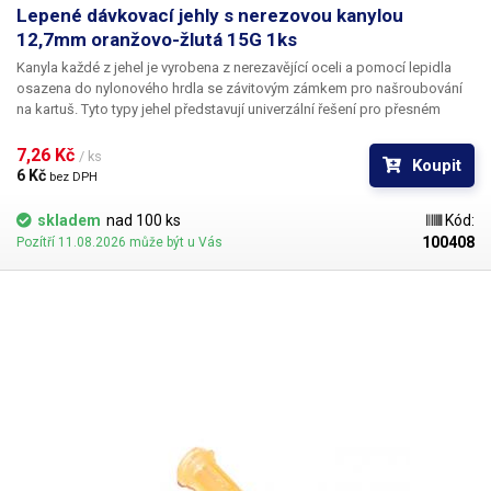
Lepené dávkovací jehly s nerezovou kanylou
12,7mm oranžovo-žlutá 15G 1ks
Kanyla každé z jehel je vyrobena z nerezavějící oceli a pomocí lepidla
osazena do nylonového hrdla se závitovým zámkem pro našroubování
na kartuš. Tyto typy jehel představují univerzální řešení pro přesném
dávkování méně viskozních látek jako jsou rozpouštědla, maziva,
silikony, epoxidy, lepidla... Každá z jehel je vybavena dvojitým závitem a
7,26 Kč 
/ ks
Koupit
zámkovým systémem ke spolehlivému a rychlému uchycení
6 Kč 
bez DPH
k dávkovacímu zásobníku.
skladem
nad 100 ks
Kód:
100408
Pozítří 11.08.2026 může být u Vás