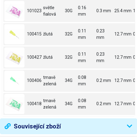
světle
0.16
101023
30G
0.3 mm
25.4 mm
1
fialová
mm
0.11
0.23
100415
žlutá
32G
12.7 mm
0.
mm
mm
0.11
0.23
100427
žlutá
32G
12.7 mm
0.
mm
mm
tmavě
0.08
100406
34G
0.2 mm
12.7 mm
0.
zelená
mm
tmavě
0.08
100418
34G
0.2 mm
12.7 mm
0.
zelená
mm
Související zboží