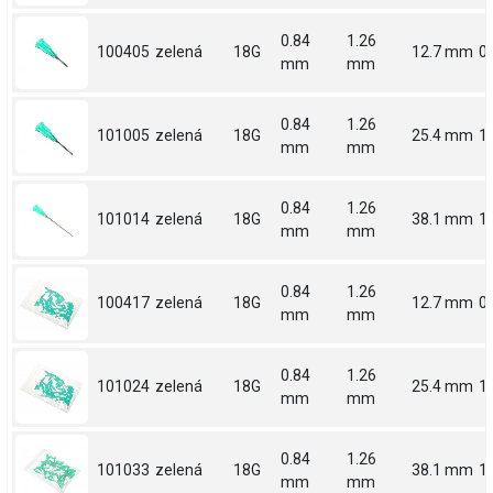
0.84
1.26
100405
zelená
18G
12.7 mm
0.
mm
mm
0.84
1.26
101005
zelená
18G
25.4 mm
1
mm
mm
0.84
1.26
101014
zelená
18G
38.1 mm
1.
mm
mm
0.84
1.26
100417
zelená
18G
12.7 mm
0.
mm
mm
0.84
1.26
101024
zelená
18G
25.4 mm
1
mm
mm
0.84
1.26
101033
zelená
18G
38.1 mm
1.
mm
mm