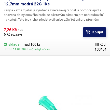
12,7mm modrá 22G 1ks
Kanyla každé z jehel je vyrobena z nerezavějící oceli a pomocí lepidla
osazena do nylonového hrdla se závitovým zámkem pro našroubování
na kartuš. Tyto typy jehel představují univerzální řešení pro přesném
dávkování méně viskozních látek jako jsou rozpouštědla, maziva,
silikony, epoxidy, lepidla... Každá z jehel je vybavena dvojitým závitem a
7,26 Kč 
/ ks
Koupit
zámkovým systémem ke spolehlivému a rychlému uchycení
6 Kč 
bez DPH
k dávkovacímu zásobníku.
skladem
nad 100 ks
Kód:
100404
Pozítří 11.08.2026 může být u Vás