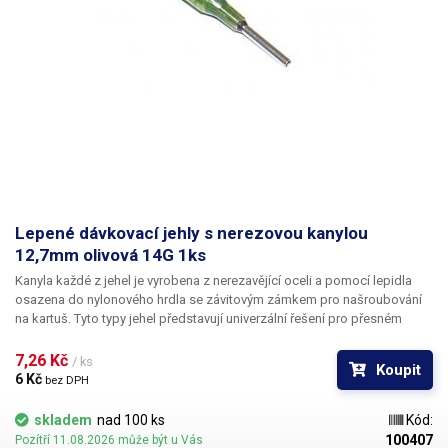
Lepené dávkovací jehly s nerezovou kanylou
12,7mm olivová 14G 1ks
Kanyla každé z jehel je vyrobena z nerezavějící oceli a pomocí lepidla
osazena do nylonového hrdla se závitovým zámkem pro našroubování
na kartuš. Tyto typy jehel představují univerzální řešení pro přesném
dávkování méně viskozních látek jako jsou rozpouštědla, maziva,
silikony, epoxidy, lepidla... Každá z jehel je vybavena dvojitým závitem a
7,26 Kč 
/ ks
Koupit
zámkovým systémem ke spolehlivému a rychlému uchycení
6 Kč 
bez DPH
k dávkovacímu zásobníku.
skladem
nad 100 ks
Kód:
100407
Pozítří 11.08.2026 může být u Vás