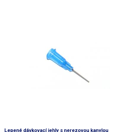
Lepené dávkovací jehly s nerezovou kanylou