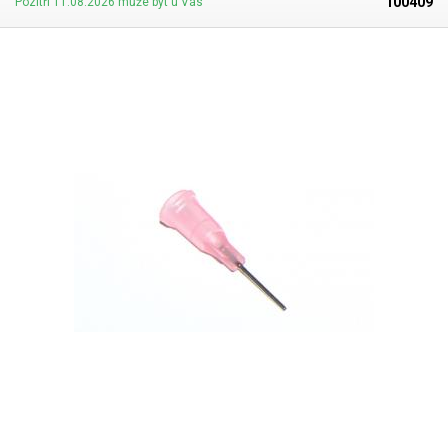
100409
Pozítří 11.08.2026 může být u Vás