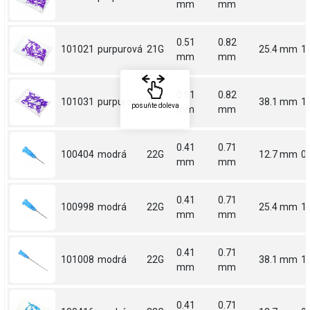
mm
mm
0.51
0.82
101021
purpurová
21G
25.4 mm
1
mm
mm
0.51
0.82
101031
purpurová
21G
38.1 mm
1.
posuňte doleva
mm
mm
0.41
0.71
100404
modrá
22G
12.7 mm
0.
mm
mm
0.41
0.71
100998
modrá
22G
25.4 mm
1
mm
mm
0.41
0.71
101008
modrá
22G
38.1 mm
1.
mm
mm
0.41
0.71