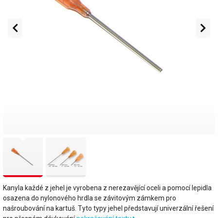
Kanyla každé z jehel je vyrobena z nerezavějící oceli a pomocí lepidla
osazena do nylonového hrdla se závitovým zámkem pro
našroubování na kartuš. Tyto typy jehel představují univerzální řešení