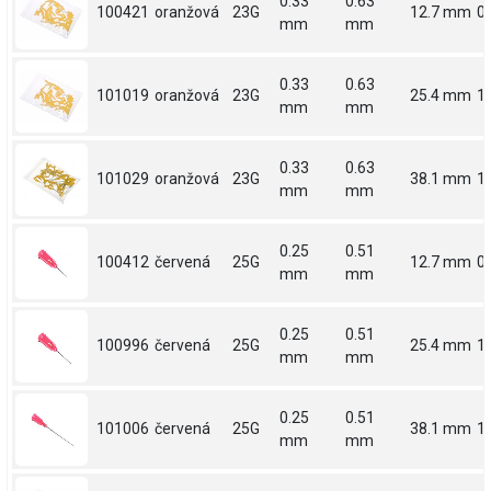
0.33
0.63
100421
oranžová
23G
12.7 mm
0.
mm
mm
0.33
0.63
101019
oranžová
23G
25.4 mm
1
mm
mm
0.33
0.63
101029
oranžová
23G
38.1 mm
1.
mm
mm
0.25
0.51
100412
červená
25G
12.7 mm
0.
mm
mm
0.25
0.51
100996
červená
25G
25.4 mm
1
mm
mm
0.25
0.51
101006
červená
25G
38.1 mm
1.
mm
mm