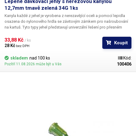
Lepené dávkovací jehly s nerezovou kanylou
12,7mm tmavě zelená 34G 1ks
Kanyla každé z jehel je vyrobena z nerezavějící oceli a pomocí lepidla
osazena do nylonového hrdla se závitovým zámkem pro našroubování
na kartuš. Tyto typy jehel představují univerzální řešení pro přesném
dávkování méně viskozních látek jako jsou rozpouštědla, maziva,
silikony, epoxidy, lepidla... Každá z jehel je vybavena dvojitým závitem a
33,88 Kč 
/ ks
Koupit
zámkovým systémem ke spolehlivému a rychlému uchycení
28 Kč 
bez DPH
k dávkovacímu zásobníku.
skladem
nad 100 ks
Kód:
100406
Pozítří 11.08.2026 může být u Vás