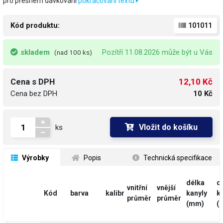
pro přesném dávkování
pokračování textu
Kód produktu:
101011
skladem
Pozítří 11.08.2026 může být u Vás
(nad 100 ks)
12,10 Kč
Cena s DPH
Cena bez DPH
10 Kč
Vložit do košíku
ks
 Výrobky
 Popis
 Technická specifikace
délka
d
vnitřní
vnější
Kód
barva
kalibr
kanyly
k
průměr
průměr
(mm)
(