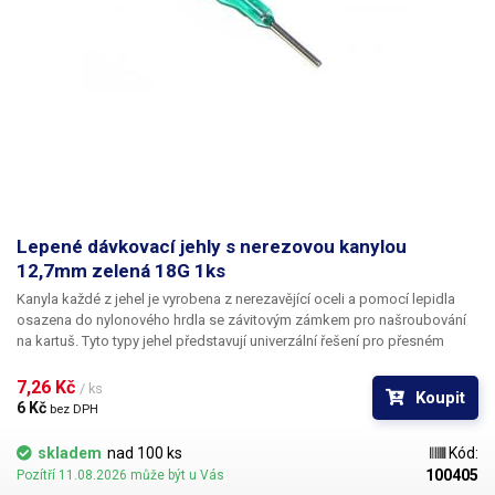
Lepené dávkovací jehly s nerezovou kanylou
12,7mm zelená 18G 1ks
Kanyla každé z jehel je vyrobena z nerezavějící oceli a pomocí lepidla
osazena do nylonového hrdla se závitovým zámkem pro našroubování
na kartuš. Tyto typy jehel představují univerzální řešení pro přesném
dávkování méně viskozních látek jako jsou rozpouštědla, maziva,
silikony, epoxidy, lepidla... Každá z jehel je vybavena dvojitým závitem a
7,26 Kč 
/ ks
Koupit
zámkovým systémem ke spolehlivému a rychlému uchycení
6 Kč 
bez DPH
k dávkovacímu zásobníku.
skladem
nad 100 ks
Kód:
100405
Pozítří 11.08.2026 může být u Vás