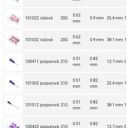
0.62
101022
růžová
20G
0.9 mm
25.4 mm
1
mm
0.62
101032
růžová
20G
0.9 mm
38.1 mm
1.
mm
0.51
0.82
100411
purpurová
21G
12.7 mm
0.
mm
mm
0.51
0.82
101002
purpurová
21G
25.4 mm
1
mm
mm
0.51
0.82
101012
purpurová
21G
38.1 mm
1.
mm
mm
0.51
0.82
100423
purpurová
21G
12.7 mm
0.