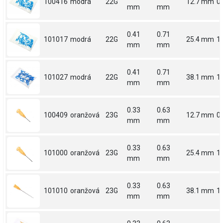
100416
modrá
22G
12.7 mm
0.
mm
mm
0.41
0.71
101017
modrá
22G
25.4 mm
1
mm
mm
0.41
0.71
101027
modrá
22G
38.1 mm
1.
mm
mm
0.33
0.63
100409
oranžová
23G
12.7 mm
0.
mm
mm
0.33
0.63
101000
oranžová
23G
25.4 mm
1
mm
mm
0.33
0.63
101010
oranžová
23G
38.1 mm
1.
mm
mm