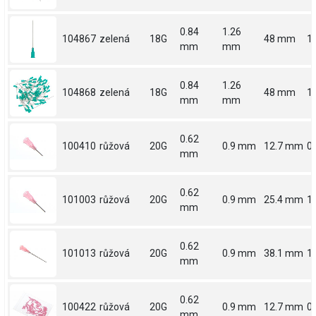
0.84
1.26
104867
zelená
18G
48 mm
1
mm
mm
0.84
1.26
104868
zelená
18G
48 mm
1
mm
mm
0.62
100410
růžová
20G
0.9 mm
12.7 mm
0.
mm
0.62
101003
růžová
20G
0.9 mm
25.4 mm
1
mm
0.62
101013
růžová
20G
0.9 mm
38.1 mm
1.
mm
0.62
100422
růžová
20G
0.9 mm
12.7 mm
0.
mm