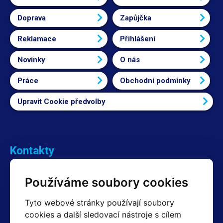
Doprava
Zapůjčka
Reklamace
Přihlášení
Novinky
O nás
Práce
Obchodní podmínky
Upravit Cookie předvolby
Kontakty
Obchodní oddělení Reklamace
Používáme soubory cookies
+420 603 357 606 +420 605 234 204
info@hotair.cz
Tyto webové stránky používají soubory
Fakturační a expediční oddělení
cookies a další sledovací nástroje s cílem