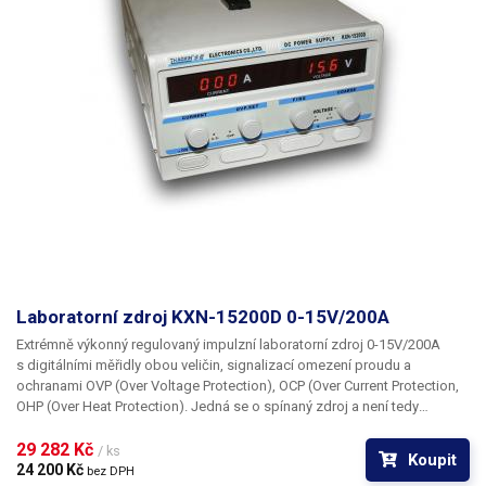
Váha balení [kg]:
35 kg
Laboratorní zdroj KXN-15200D 0-15V/200A
Extrémně výkonný regulovaný impulzní laboratorní zdroj 0-15V/200A
s digitálními měřidly obou veličin, signalizací omezení proudu a
ochranami OVP (Over Voltage Protection), OCP (Over Current Protection,
OHP (Over Heat Protection). Jedná se o spínaný zdroj a není tedy
zdaleka tak těžký jako ostatní zdroje stejného výkonu osazené
klasickým transformátorem.
29 282 Kč 
/ ks
Koupit
24 200 Kč 
bez DPH