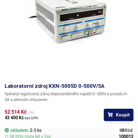
Laboratorní zdroj KXN-5005D 0-500V/5A
Spínaný regulovaný zdroj stejnosměrného napětí 0–500V a proudu 0–
5A s aktivním chlazením.
52 514 Kč 
/ ks
Koupit
43 400 Kč 
bez DPH
skladem
2-5 ks
Kód:
100013
11.08.2026 může být u Vás