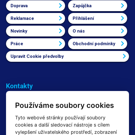
Doprava
Zapůjčka
Reklamace
Přihlášení
Novinky
O nás
Práce
Obchodní podmínky
Upravit Cookie předvolby
Kontakty
Obchodní oddělení Reklamace
Používáme soubory cookies
+420 603 357 606 +420 605 234 204
info@hotair.cz
Tyto webové stránky používají soubory
Fakturační a expediční oddělení
cookies a další sledovací nástroje s cílem
+420 605 259 759
vylepšení uživatelského prostředí, zobrazení
(Po–Pá: 7:30 – 15:00)