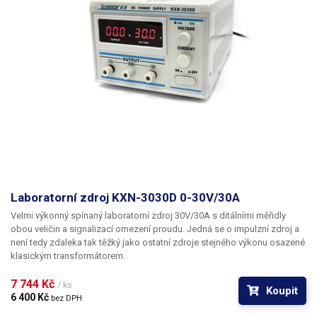
Laboratorní zdroj KXN-3030D 0-30V/30A
Velmi výkonný spínaný laboratorní zdroj 30V/30A s ditálními měřidly
obou veličin a signalizací omezení proudu. Jedná se o impulzní zdroj a
není tedy zdaleka tak těžký jako ostatní zdroje stejného výkonu osazené
klasickým transformátorem.
7 744 Kč 
/ ks
Koupit
6 400 Kč 
bez DPH