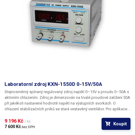
Laboratorní zdroj KXN-1550D 0-15V/50A
Stejnosměrný spínaný regulovaný zdroj napětí 0–15V a proudu 0–50A s
aktivním chlazením. Zdroj je dimenzován na trvalé proudové zatížení 50A
při jakékoli nastavené hodnotě napětí na výstupních svorkách. O
chlazení stabilizačních prvků se stará vestavěný ventilátor. Pro aplikace,
které vyžadují velké proudové zatížení jsou na zadní straně šasi
k dispozici svorky pro silové vodiče. K pohodlnému nastavení napětí
9 196 Kč 
/ ks
Koupit
slouží víceotáčkový potenciometr.
7 600 Kč 
bez DPH