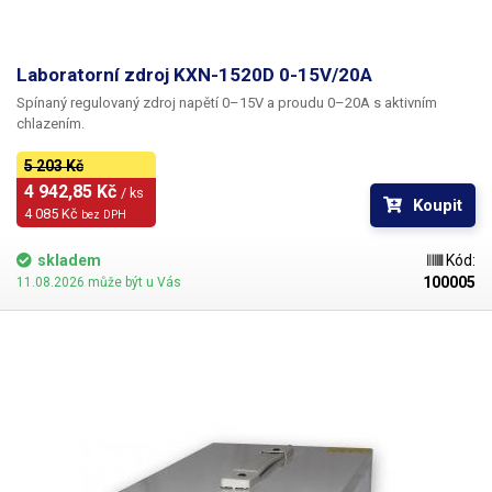
Laboratorní zdroj KXN-1520D 0-15V/20A
Spínaný regulovaný zdroj napětí 0–15V a proudu 0–20A s aktivním
chlazením.
5 203 Kč
4 942,85 Kč 
/ ks
Koupit
4 085 Kč 
bez DPH
skladem
Kód:
100005
11.08.2026 může být u Vás