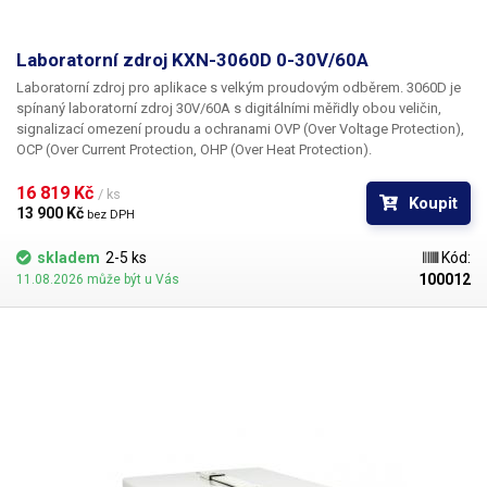
Laboratorní zdroj KXN-3060D 0-30V/60A
Laboratorní zdroj pro aplikace s velkým proudovým odběrem. 3060D je
spínaný laboratorní zdroj 30V/60A s digitálními měřidly obou veličin,
signalizací omezení proudu a ochranami OVP (Over Voltage Protection),
OCP (Over Current Protection, OHP (Over Heat Protection).
16 819 Kč 
/ ks
Koupit
13 900 Kč 
bez DPH
skladem
2-5 ks
Kód:
100012
11.08.2026 může být u Vás