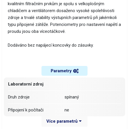
kvalitním filtračním prvkům je spolu s velkoplošným
chladičem a ventilátorem dosaženo vysoké spolehlivosti
zdroje a trvalé stability výstupních parametrů při jakémkoli
typu připojené zátěže. Potenciometry pro nastavení napětí a
proudu jsou oba víceotáčkové.
Dodáváno bez napájecí koncovky do zásuvky.
Parametry
Laboratorní zdroj
Druh zdroje
spínaný
Připojení k počítači
ne
Více parametrů
Počet kanálů
1