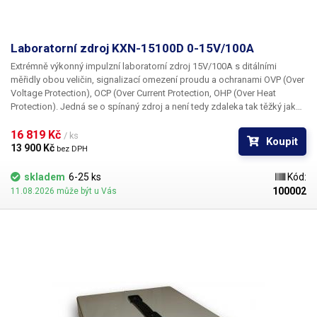
Zvlnění proudu
< 0,5% Aout
Stabilita
< 0,5%
Laboratorní zdroj KXN-15100D 0-15V/100A
Extrémně výkonný impulzní laboratorní zdroj 15V/100A s ditálními
Galvanické oddělení od sítě
ano
měřidly obou veličin, signalizací omezení proudu a ochranami OVP (Over
Voltage Protection), OCP (Over Current Protection, OHP (Over Heat
Izolační odpor
> 20MΩ
Protection). Jedná se o spínaný zdroj a není tedy zdaleka tak těžký jako
ostatní zdroje stejného výkonu osazené klasickým transformátorem.
Pracovní teplota
-10°C až 40°C
16 819 Kč 
/ ks
Koupit
13 900 Kč 
bez DPH
Hmotnost
27 kg
skladem
6-25 ks
Kód:
100002
11.08.2026 může být u Vás
Napájecí napětí
230V/50Hz
Rozměry (šířka - výška -
430-210-590 mm
hloubka) [mm]
Proud
100 A
Napětí
60 V