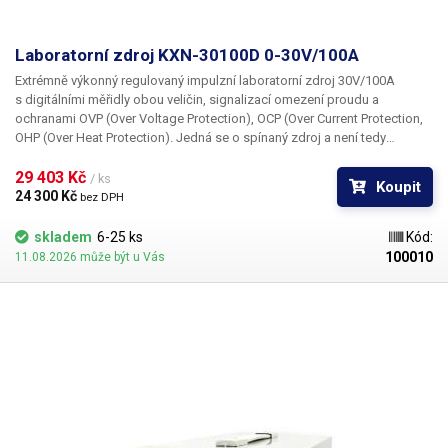
Laboratorní zdroj KXN-30100D 0-30V/100A
Extrémně výkonný regulovaný impulzní laboratorní zdroj 30V/100A
s digitálními měřidly obou veličin, signalizací omezení proudu a
ochranami OVP (Over Voltage Protection), OCP (Over Current Protection,
OHP (Over Heat Protection). Jedná se o spínaný zdroj a není tedy
zdaleka tak těžký jako ostatní zdroje stejného výkonu osazené
klasickým transformátorem.
29 403 Kč 
/ ks
Koupit
24 300 Kč 
bez DPH
skladem
6-25 ks
Kód:
100010
11.08.2026 může být u Vás