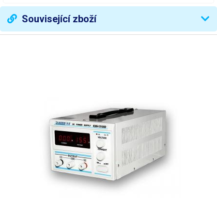
Symetrické napájení
ne
Související zboží
CV (Constant Voltage)CC
Režim zdroje
(Constant Current)
Měřidla
digitální
Rozlišení měřidla napětí
10 mV
(dílek) D=
Rozlišení měřidla proudu
100 mA
(dílek) D=
Přesnost měření napětí
± 1 %
Přesnost měření proudu
± 1 %
Zvlnění napětí
< 0,5% Vout