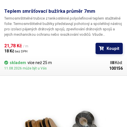
Teplem smršťovací bužírka průměr 7mm
Termosmrštitelné trubice z tenkostěnné polyolefinové teplem stažitelné
folie. Termosmrštitelné bužírky představují pohotový a spolehlivý nástroj
pro izolaci pájených drátových spojů, zpevňování drátových spojů a
jejich mechanickou ochranu nebo svazkování vodičů. Všude
v elektrotechnice, kde se dříve používala klasická bužírka nebo
elektrikářská izolační páska je nyní možné nasadit teplem smrštitelné
21,78 Kč 
/ m
Koupit
fólie.
18 Kč 
bez DPH
skladem
více než 25 m
Kód:
100156
11.08.2026 může být u Vás