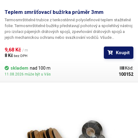
Teplem smršťovací bužírka průměr 3mm
Termosmrštitelné trubice z tenkostěnné polyolefinové teplem stažitelné
folie. Termosmrštitelné bužírky představují pohotový a spolehlivý nástroj
pro izolaci pájených drátových spojů, zpevňování drátových spojů a
jejich mechanickou ochranu nebo svazkování vodičů. Všude
v elektrotechnice, kde se dříve používala klasická bužírka nebo
elektrikářská izolační páska je nyní možné nasadit teplem smrštitelné
9,68 Kč 
/ m
Koupit
fólie.
8 Kč 
bez DPH
skladem
nad 100 m
Kód:
100152
11.08.2026 může být u Vás