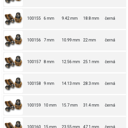
100155
6 mm
9.42 mm
18.8 mm
černá
100156
7 mm
10.99 mm
22 mm
černá
100157
8 mm
12.56 mm
25.1 mm
černá
100158
9 mm
14.13 mm
28.3 mm
černá
100159
10 mm
15.7 mm
31.4 mm
černá
100160
15 mm
23.55 mm
47.1 mm
černá