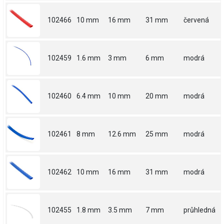
102466
10 mm
16 mm
31 mm
červená
102459
1.6 mm
3 mm
6 mm
modrá
102460
6.4 mm
10 mm
20 mm
modrá
102461
8 mm
12.6 mm
25 mm
modrá
102462
10 mm
16 mm
31 mm
modrá
102455
1.8 mm
3.5 mm
7 mm
průhledná