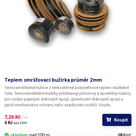
Teplem smršťovací bužírka průměr 2mm
Termosmrštitelné trubice z tenkostěnné polyolefinové teplem stažitelné
folie. Termosmrštitelné bužírky představují pohotový a spolehlivý nástroj
pro izolaci pájených drátových spojů, zpevňování drátových spojů a
jejich mechanickou ochranu nebo svazkování vodičů. Všude
v elektrotechnice, kde se dříve používala klasická bužírka nebo
elektrikářská izolační páska je nyní možné nasadit teplem smrštitelné
7,26 Kč 
/ m
Koupit
fólie.
6 Kč 
bez DPH
skladem
nad 100 m
Kód: