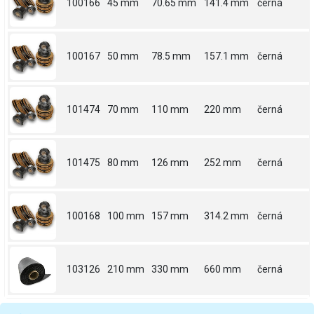
100166
45 mm
70.65 mm
141.4 mm
černá
100167
50 mm
78.5 mm
157.1 mm
černá
101474
70 mm
110 mm
220 mm
černá
101475
80 mm
126 mm
252 mm
černá
100168
100 mm
157 mm
314.2 mm
černá
103126
210 mm
330 mm
660 mm
černá