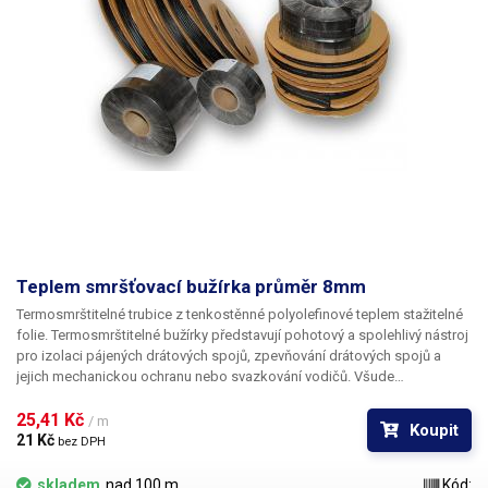
Teplem smršťovací bužírka průměr 8mm
Termosmrštitelné trubice z tenkostěnné polyolefinové teplem stažitelné
folie. Termosmrštitelné bužírky představují pohotový a spolehlivý nástroj
pro izolaci pájených drátových spojů, zpevňování drátových spojů a
jejich mechanickou ochranu nebo svazkování vodičů. Všude
v elektrotechnice, kde se dříve používala klasická bužírka nebo
elektrikářská izolační páska je nyní možné nasadit teplem smrštitelné
25,41 Kč 
/ m
Koupit
fólie.
21 Kč 
bez DPH
skladem
nad 100 m
Kód: