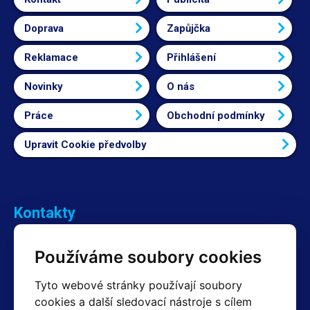
Doprava
Zapůjčka
Reklamace
Přihlášení
Novinky
O nás
Práce
Obchodní podmínky
Upravit Cookie předvolby
Kontakty
Obchodní oddělení Reklamace
Používáme soubory cookies
+420 603 357 606 +420 605 234 204
info@hotair.cz
Tyto webové stránky používají soubory
Fakturační a expediční oddělení
cookies a další sledovací nástroje s cílem