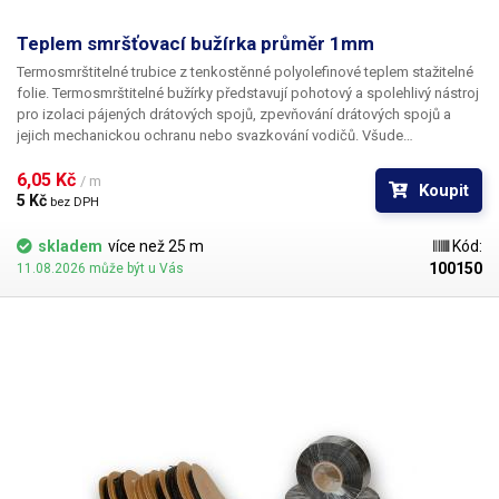
Teplem smršťovací bužírka průměr 1mm
Termosmrštitelné trubice z tenkostěnné polyolefinové teplem stažitelné
folie. Termosmrštitelné bužírky představují pohotový a spolehlivý nástroj
pro izolaci pájených drátových spojů, zpevňování drátových spojů a
jejich mechanickou ochranu nebo svazkování vodičů. Všude
v elektrotechnice, kde se dříve používala klasická bužírka nebo
elektrikářská izolační páska je nyní možné nasadit teplem smrštitelné
6,05 Kč 
/ m
Koupit
fólie.
5 Kč 
bez DPH
skladem
více než 25 m
Kód:
100150
11.08.2026 může být u Vás