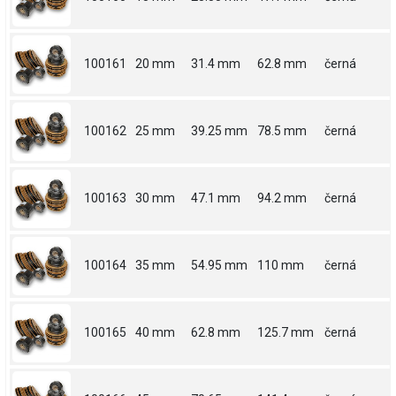
100161
20 mm
31.4 mm
62.8 mm
černá
100162
25 mm
39.25 mm
78.5 mm
černá
100163
30 mm
47.1 mm
94.2 mm
černá
100164
35 mm
54.95 mm
110 mm
černá
100165
40 mm
62.8 mm
125.7 mm
černá