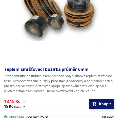
Teplem smršťovací bužírka průměr 6mm
Termosmrštitelné trubice z tenkostěnné polyolefinové teplem stažitelné
folie. Termosmrštitelné bužírky představují pohotový a spolehlivý nástroj
pro izolaci pájených drátových spojů, zpevňování drátových spojů a
jejich mechanickou ochranu nebo svazkování vodičů. Všude
v elektrotechnice, kde se dříve používala klasická bužírka nebo
elektrikářská izolační páska je nyní možné nasadit teplem smrštitelné
18,15 Kč 
/ m
Koupit
fólie.
15 Kč 
bez DPH
skladem
více než 25 m
Kód: