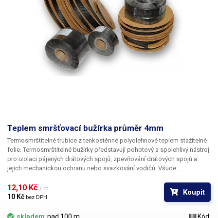
Teplem smršťovací bužírka průměr 4mm
Termosmrštitelné trubice z tenkostěnné polyolefinové teplem stažitelné
folie. Termosmrštitelné bužírky představují pohotový a spolehlivý nástroj
pro izolaci pájených drátových spojů, zpevňování drátových spojů a
jejich mechanickou ochranu nebo svazkování vodičů. Všude
v elektrotechnice, kde se dříve používala klasická bužírka nebo
elektrikářská izolační páska je nyní možné nasadit teplem smrštitelné
12,10 Kč 
/ m
Koupit
fólie.
10 Kč 
bez DPH
skladem
nad 100 m
Kód: