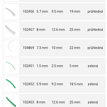
102456
5.7 mm
9.5 mm
19 mm
průhledná
102457
8 mm
12.6 mm
25 mm
průhledná
104869
7.3 mm
10 mm
22 mm
průhledná
102451
1.5 mm
2.5 mm
5 mm
zelená
102452
5.9 mm
9.2 mm
18.5 mm
zelená
102453
8 mm
12.6 mm
25 mm
zelená