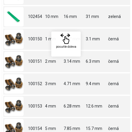
102454
10 mm
16 mm
31 mm
zelená
100150
1 mm
1.57 mm
3.1 mm
černá
posuňte doleva
100151
2 mm
3.14 mm
6.3 mm
černá
100152
3 mm
4.71 mm
9.4 mm
černá
100153
4 mm
6.28 mm
12.6 mm
černá
100154
5 mm
7.85 mm
15.7 mm
černá