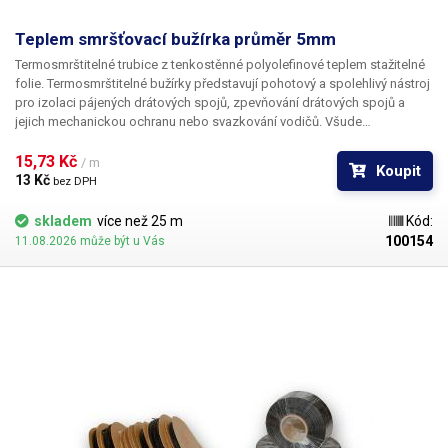
Teplem smršťovací bužírka průměr 5mm
Termosmrštitelné trubice z tenkostěnné polyolefinové teplem stažitelné
folie. Termosmrštitelné bužírky představují pohotový a spolehlivý nástroj
pro izolaci pájených drátových spojů, zpevňování drátových spojů a
jejich mechanickou ochranu nebo svazkování vodičů. Všude
v elektrotechnice, kde se dříve používala klasická bužírka nebo
elektrikářská izolační páska je nyní možné nasadit teplem smrštitelné
15,73 Kč 
/ m
Koupit
fólie.
13 Kč 
bez DPH
skladem
více než 25 m
Kód:
100154
11.08.2026 může být u Vás